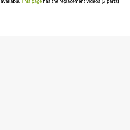
 available.
This page
has the replacement videos (2 parts)