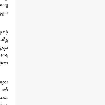
္း ေျ
ွန္ေ
ာခဲ့
်ိန္လ
ရင္၊
ာ ေရ
ခဲ့တာ
္ကေလး
း က်ေ
့လာမႈ