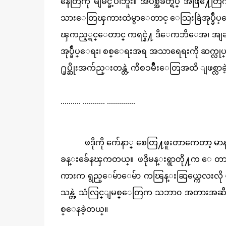
နေတြကို မျမင္ခဲ့ပါဘူး။ အပစ္အခတ္ရပ္ အဖြဲ႔ေတ
သားေတြၾကားထဲမွာေတာင္ ေသြးခြဲအုပ္ခ်ဳပ္ေရး
ၾကည့္ရင္ေတာင္ ကရင္နဲ႔ ဒီေကဘီေအ၊ အျခား က
အုပ္ခ်ဳပ္ေရး၊ စစ္ေရးအရ အသာရေရးကို ဆက္လုပ
႐ုပ္ဆိုးအက်ည္းတန္တဲ့ ကိစၥမ်ဳိးေတြအထိ ျဖစ္လာ
.......... ........... ..............
ဖဒိုကို က်ေနာ္ စေတြ႔ဖူးတာကေတာ့ မာန
ခန္းခ်ေနၾကတယ္။ ဖဒိုမန္းရွာတို႔က ေတာင္ဖက
ကားက ရွည္ေမ်ာေမ်ာ ကၽြန္းဆြယ္ကေလးလို 
သန္တဲ့ သံလြင္ျမစ္ေတြက သဘာ၀ အတားအဆီ
စ္ေနခဲ့တယ္။