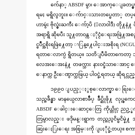
က်ေနာ္ ABSDF မွာ၊ ေအာက္ေျခတပ္မွာ ေ
ရမႈ မရွိလွဘူး။ ေက်ာင္းသားတပ္မေတာ္ တပ္ေတြနဲ
ဟာမွဴး ဗိုလ္မွဴးႀကီး ေက်ာ့ပိ (ေလာ၀ါဒီ) တို႔နဲ
အရာရွိ ဆိုၿပီး သူ႔တာ၀န္က ႏိုင္ငံေရးအဖြဲ႔အစည
င္ၿပိဳင္အစိုးရဖြဲ႔ေတာ့ ၫြန္႔ေပါင္းအစိုးရ
ရတာေလာက္ပဲ ရွိတယ္။ သတိျပဳမိတာကေတာ့ သူက မ
လေအးေအးနဲ႔ တဖက္သား နား၀င္ခံသာေအာင္ ေ
ေနာက္က ဦးေဏွာက္သဖြယ္ ပါ၀င္ခဲ့ရတယ္ ဆိုရင္လည
၁၉၉၀ ျပည့္ႏွစ္ေလာက္မွာ ေရြး
သည္အခ်ိန္မွာ မာနယ္ပေလာစာခ်ဳပ္ ခ်ဳပ္ဆိုဖို
ABSDF ေခါင္းေဆာင္ေတြ ကိုယ္တိုင္ ညဥ့္နက
တြမွာလည္း ဖဒိုမန္းရွာက တည္တည္ၿငိမ္ၿငိမ္န
ဆြးေႏြးေရး အစြမ္းကို ျပႏိုင္ခဲ့တယ္။ စ