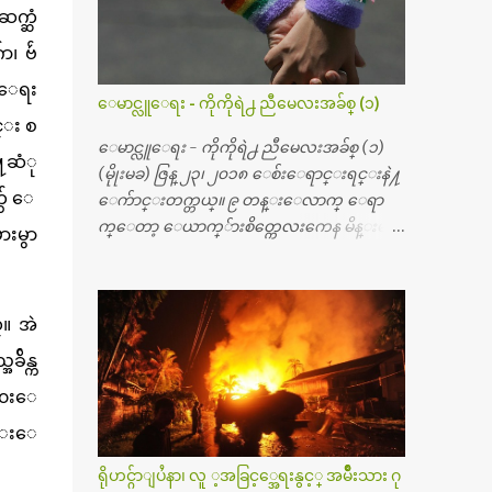
စၿပီး၊ အာရွေတာ္ဝင္ခြဲစိတ္ခန္းကို ငွားရမ္းခြဲစိ
ဆက္ဆံ
တ္ အရိုးအစားထိုးကုပါတယ္။ ေဆးစစ္၊ေဆး
၊ ဗ်ဴ
ဝယ္၊ ခြဲစိတ္ကု၊ အရိုးအစားထိုးပစၥည္း စတဲ့စရိ
ယ္ေရး
တ္ေတြနဲ႔ေဆးရံုမွာ ၂ ပတ္ေနထိုင္စရိတ္ သိ
ေမာင္လူေရး - ကိုကိုရဲ႕ ညီမေလးအခ်စ္ (၁)
န္း ၇၀ ေလာက္ ကုန္သြားပါတယ္။ သူငယ္ခ်င္းျ
င္း စ
ဖစ္သူကို လာေတြ႔ရင္း ဟိုတယ္လို သန္႔ရွင္း
ေမာင္လူေရး - ကိုကိုရဲ႕ ညီမေလးအခ်စ္ (၁)
ြ႔ဆံု
သပ္ရပ္တဲ့ ဝိတိုရိယေဆးရံုမွာ စီတီစကင္ နဲ႔ အမ္အာ
(မိုုးမခ) ဇြန္ ၂၃၊ ၂၀၁၈ ေစ်းေရာင္းရင္းနဲ႔
အိုင္1 စက္ခန္းကိုေတြ႔လို႔ေမးၾကည့္ေ
္က် ေ
ေက်ာင္းတက္တယ္။ ၉ တန္းေလာက္ ေရာ
တာ့ တခါစမ္းရင္ က်ပ္တသိန္းေက်ာ္ က်သင့္တ
က္ေတာ့ ေယာက္်ားစိတ္ကေလးကေန မိန္းမစိ
းမွာ
ယ္သိရပါတယ္။ တခါတေလ ကိုယ္လက္ေျခ၊
တ္ေလး ေပါက္လာတယ္။ အေဖတို႔က လက္ဖက္ရ
ဦးေႏွာက္ေတြ အေသးစိတ္ၾကည့္လိုရင္ ဒီစက္ၾ
ည္နဲ႔ ထပ္တရာေရာင္းတယ္။ အဲဒါ ဝိုင္းကူ
ကီးေတြနဲ႔ စမ္းသပ္ရပါတယ္။ ခႏၱာကိုယ္အစိတ္ပို
တာေပါ့။ မိန္းကေလး အေပါင္းအသင္းလ
။ အဲ
င္း ကလီစာေတြကိုၾကည့္ရႈတဲ့ အာလထ
ည္း မ်ားတယ္။ ငယ္ငယ္တုန္းကေတာ့ အမေတြနဲ႔
ရာေဆာင္း2 စက္ေတြကေတာ့ ေစ်းသိပ္မႀ
ေနတာဆုိေတာ့ သနပ္ခါးေလးေတြ လိမ္း
်ိန္က
ကီးလို႔ ျမန္မာျပည္ေဆးရံုတိုင္းရွိပါတယ္။
တယ္။ ပန္းပန္တယ္။ မိန္းကေလး အဝတ္အစားေ
ေ၀းေ
တစ္ခါစမ္းရင္ က်ပ္တစ္ေသာင္းေလာက္ က်သ
တြကိုလည္း ခုိးဝတ္တယ္။ မိန္းမစိတ္ရွိေတာ့
္င္းေ
င့္ပါတယ္။ စာေရးသူ လြန္ခဲ့တဲ့ (၂)...
ရွိေပမယ့္ ကိုယ့္ကိုယ္ကို မိန္းမစိတ္ေပါက္မွန္း
သိတာက ၉ တန္း၊ ၁၀ တန္းေလာက္ကမွ။ ညီအ
ရိုဟင္ဂ်ာျပႆနာ၊ လူ ့အခြင့္အေရးနွင့္ အမ်ိဳးသား ဂု
စ္ကို ေမာင္နွမ အားလံုး ၆ ေယာက္ရွိတယ္။ အစ္ကို ၃