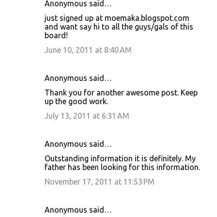
Anonymous said…
C
just signed up at moemaka.blogspot.com
o
and want say hi to all the guys/gals of this
board!
m
m
June 10, 2011 at 8:40 AM
e
n
Anonymous said…
t
Thank you for another awesome post. Keep
up the good work.
s
July 13, 2011 at 6:31 AM
Anonymous said…
Outstanding information it is definitely. My
father has been looking for this information.
November 17, 2011 at 11:53 PM
Anonymous said…