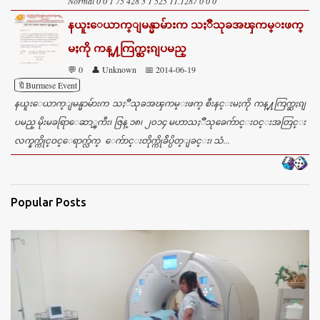
Normal 0 0 1 75 428 3 1 525 11.1287 0 0 0
နယူးေယာက္ျမန္မာမ်ားက သႏၱိသုခအၾကမ္းဖက္
မႈကို ကန္႔ကြက္ဆႏၵျပမည္
💬 0
👤 Unknown
📅 2014-06-19
🔖Burmese Event
နယူးေယာက္ျမန္မာမ်ားက သႏၱိသုခအၾကမ္းဖက္ စီးနင္းမႈကို ကန္႔ကြက္ဆႏၵျ
ပမည္ မိုးမခရြာေဆာ္ၾကီး၊ ဇြန္ ၁၈၊ ၂၀၁၄ မဟာသႏၱိသုခေက်ာင္းဝင္းအတြင္း
လက္နက္ကိုင္ဝင္ေရာက္လ်က္ ေက်ာင္းတိုက္ကိုခ်ိပ္ပိတ္ျခင္း၊ သံ...
Popular Posts