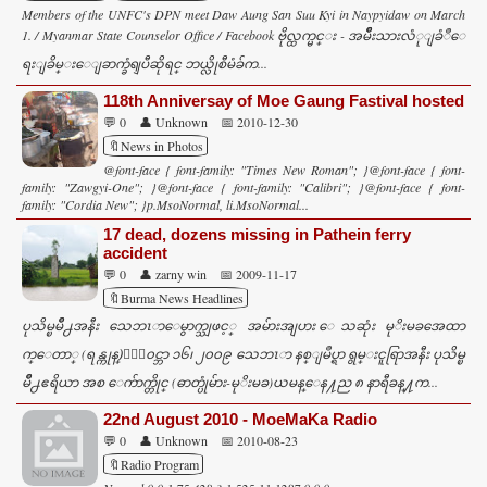
Members of the UNFC's DPN meet Daw Aung San Suu Kyi in Naypyidaw on March
1. / Myanmar State Counselor Office / Facebook ဗိုလ္ထက္မင္း - အမ်ိဳးသားလံုျခံဳေ
ရးျခိမ္းေျခာက္ခံရျပီဆိုရင္ ဘယ္လိုစီမံခ်က...
118th Anniversay of Moe Gaung Fastival hosted
💬 0
👤 Unknown
📅 2010-12-30
🔖News in Photos
@font-face { font-family: "Times New Roman"; }@font-face { font-
family: "Zawgyi-One"; }@font-face { font-family: "Calibri"; }@font-face { font-
family: "Cordia New"; }p.MsoNormal, li.MsoNormal...
17 dead, dozens missing in Pathein ferry
accident
💬 0
👤 zarny win
📅 2009-11-17
🔖Burma News Headlines
ပုသိမ္ၿမိဳ႕အနီး သေဘၤာေမွာက္သျဖင့္ အမ်ားအျပား ေသဆုံး မုိးမခအေထာ
က္ေတာ္ (ရန္ကုန္)ႏုိ၀င္ဘာ ၁၆၊ ၂၀၀၉ သေဘၤာ နစ္ျမဳပ္ရာ ရွမ္းငူရြာအနီး ပုသိမ္ၿ
မိဳ႕ဧရိယာ အစ ေက်ာက္တိုင္ (ဓာတ္ပုံမ်ား-မုိးမခ)ယမန္ေန႔ည ၈ နာရီခန္႔က...
22nd August 2010 - MoeMaKa Radio
💬 0
👤 Unknown
📅 2010-08-23
🔖Radio Program