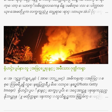
တစ္ခါစမ္းရင္ က်ပ္တစ္ေသာင္းေလာက္ က်သင့္ပါတယ္။ စာေရးသူ လြ
က္ေတာ့ ေယာက္်ားစိတ္ကေလးကေန မိန္းမစိတ္ေလး ေပါက္လာတ
န္ခဲ့တဲ့ (၂)...
ယ္။ အေဖတို႔က လက္ဖက္ရည္နဲ႔ ထပ္တရာေရာင္းတယ္။ အဲဒါ ဝိုင္းကူ
တာေပါ့။ မိန္းကေလး အေပါင္းအသင္းလည္း မ်ားတယ္။ ငယ္ငယ္တု
န္းကေတာ့ အမေတြနဲ႔ ေနတာဆုိေတာ့ သနပ္ခါးေလးေတြ လိမ္း
တယ္။ ပန္းပန္တယ္။ မိန္းကေလး အဝတ္အစားေတြကိုလည္း ခုိးဝတ္တ
ယ္။ မိန္းမစိတ္ရွိေတာ့ ရွိေပမယ့္ ကိုယ့္ကိုယ္ကို မိန္းမစိတ္ေပါက္မွန္း
သိတာက ၉ တန္း၊ ၁၀ တန္းေလာက္ကမွ။ ညီအစ္ကို ေမာင္နွမ အားလံုး ၆
ေယာက္ရွိတယ္။ အစ္ကို ၃ ေယာက္၊ အစ္မ ႏွစ္ေယာက္။ အစ္ကိုေတြက
လည္း သူ႔ အေပါင္းအသင္းနဲ႔ သူဆိုေတာ့ အမေတြနဲ႔ဘဲ ေပါ
င္းတယ္။ ျပီးေတာ့ အေဖကလည္း ေယာက္်ားဆုိ ေယာ
က္်ားေလးလုိဘဲ ေနေစခ်င္တယ္။ အေဖ့ကို ေၾကာက္လည္း ေၾကာ
ရိုဟင္ဂ်ာျပႆနာ၊ လူ ့အခြင့္အေရးနွင့္ အမ်ိဳးသား ဂုဏ္သိကၡာ
က္ရတယ္။ ေယာက္်ားဘဝဆုိတာ ျမင့္ျမတ္တယ္ေပါ့။ ေယာ
က္်ားေလး စိတ္လည္း ရွိေအာင္ ဘာသာေရးလည္း လုိက္စားေအာင္
ေအ ာင္ထူး (ေရွ႕ေန) ( အာေဘာ္အျမင္) အဓိကရုဏ္းအတြင္း စ
တန္ခူးလဆုိ တစ္လလံုး ကိုရင္ ဝတ္ခုိင္းတယ္။ ေက်ာင္းမွာဆုိရင္ ေ
စ္ေတြၿမိဳ႕ရွိ လူေနရပ္ကြက္တခ်ိဳ႕ မီးေလာင္ေနစဥ္(Photo: Getty
ယာက္်ားေလးေတြက ကိုယ့္ကို ဘာပဲျဖစ္ျဖစ္ မၾကားတၾကား စ
Image) ရိုဟင္ဂ်ာျပ ႆ နာနွင့္ ဆက္စပ္ျပီး ေဒၚေအာင္ဆန္းစုၾကည္သည္
ရင္စတယ္။ အေျခာက္ ဘာညာေပါ့၊ အာ့့လုိေလးေတြ စတာေပါ့။
နိုဘယ္ဆုန ဲ႔ မထိုက္တန္ေၾကာင္း လူသိရွင္ၾကား စြပ္စြဲခ်က္ ေပၚထြက္လာ
ကိုယ္ကလည္း ရန္မျဖစ္ခ်င္ေတာ့ ျပန္မေျပာဘူး ေရွာင...
ခဲ့သည္။ ဇူလိုင္လ ၂၃ ရက္္ ေန႕ တြင္ အယ္လ္ဂ်ာဇီးရား နိုင္ငံတကာ ရုပ္သံလႊင့္
ဌာနမွ ရိုဟင္ဂ်ာလူထုမ်ား ဘ၀ပ်က္ေနၾကသည့္ ပံုမ်ား၊ စခန္းအတြ