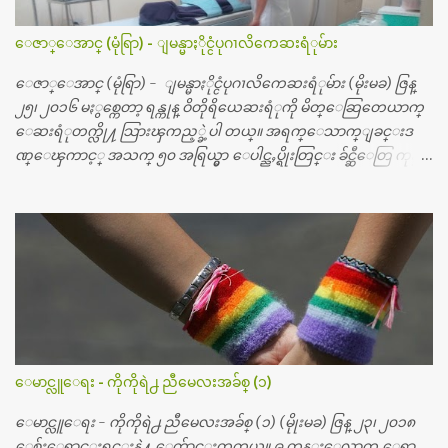
ေဇာ္ေအာင္ (မုံရြာ) - ျမန္မာႏိုင္ငံပုဂၢလိကေဆးရံုမ်ား
ေဇာ္ေအာင္ (မုံရြာ) - ျမန္မာႏိုင္ငံပုဂၢလိကေဆးရံုမ်ား (မိုးမခ) ဇြန္
၂၅၊ ၂၀၁၆ မႏွစ္ကေတာ့ ရန္ကုန္ ဝိတိုရိယေဆးရံုကို မိတ္ေဆြတေယာက္
ေဆးရံုတက္လို႔ သြားၾကည့္ခဲ့ပါ တယ္။ အရက္ေသာက္ျခင္းဒ
ဏ္ေၾကာင့္ အသက္ ၅၀ အရြယ္မွာ ေပါင္ညႇပ္ရိုးတြင္း ခ်င္ဆီေတြ ကုန္ခ
မ္းသြားလို႔ အရိုးအစားထိုးကုသျခင္း လုပ္ပါတယ္။ အရိုးအထူးကု
ဆရာဝန္က ဝိတိုရိယေဟာ္တယ္လိုအခန္းမွာ တရက္ က်ပ္ ၃ ေသာင္းနဲ႔ေနေ
စၿပီး၊ အာရွေတာ္ဝင္ခြဲစိတ္ခန္းကို ငွားရမ္းခြဲစိတ္ အရိုးအစားထိုးကုပါတ
ယ္။ ေဆးစစ္၊ေဆးဝယ္၊ ခြဲစိတ္ကု၊ အရိုးအစားထိုးပစၥည္း စတဲ့စရိ
တ္ေတြနဲ႔ေဆးရံုမွာ ၂ ပတ္ေနထိုင္စရိတ္ သိန္း ၇၀ ေလာက္ ကုန္သြား
ပါတယ္။ သူငယ္ခ်င္းျဖစ္သူကို လာေတြ႔ရင္း ဟိုတယ္လို သန္႔ရွင္းသ
ပ္ရပ္တဲ့ ဝိတိုရိယေဆးရံုမွာ စီတီစကင္ နဲ႔ အမ္အာအိုင္1 စက္ခန္းကိုေ
တြ႔လို႔ေမးၾကည့္ေတာ့ တခါစမ္းရင္ က်ပ္တသိန္းေက်ာ္ က်သင့္
တယ္သိရပါတယ္။ တခါတေလ ကိုယ္လက္ေျခ၊ ဦးေႏွာက္ေတြ အေသး
ေမာင္လူေရး - ကိုကိုရဲ႕ ညီမေလးအခ်စ္ (၁)
စိတ္ၾကည့္လိုရင္ ဒီစက္ၾကီးေတြနဲ႔ စမ္းသပ္ရပါတယ္။ ခႏၱာကိုယ္အစိတ္ပို
င္း ကလီစာေတြကိုၾကည့္ရႈတဲ့ အာလထရာေဆာင္း2 စက္ေတြ
ေမာင္လူေရး - ကိုကိုရဲ႕ ညီမေလးအခ်စ္ (၁) (မိုုးမခ) ဇြန္ ၂၃၊ ၂၀၁၈
ကေတာ့ ေစ်းသိပ္မႀကီးလို႔ ျမန္မာျပည္ေဆးရံုတိုင္းရွိပါတယ္။
ေစ်းေရာင္းရင္းနဲ႔ ေက်ာင္းတက္တယ္။ ၉ တန္းေလာက္ ေရာ