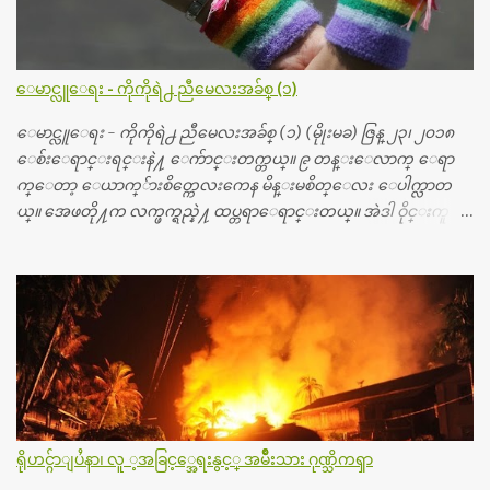
ပ္ရပ္တဲ့ ဝိတိုရိယေဆးရံုမွာ စီတီစကင္ နဲ႔ အမ္အာအိုင္1 စက္ခန္းကိုေ
တြ႔လို႔ေမးၾကည့္ေတာ့ တခါစမ္းရင္ က်ပ္တသိန္းေက်ာ္ က်သင့္
တယ္သိရပါတယ္။ တခါတေလ ကိုယ္လက္ေျခ၊ ဦးေႏွာက္ေတြ အေသး
ေမာင္လူေရး - ကိုကိုရဲ႕ ညီမေလးအခ်စ္ (၁)
စိတ္ၾကည့္လိုရင္ ဒီစက္ၾကီးေတြနဲ႔ စမ္းသပ္ရပါတယ္။ ခႏၱာကိုယ္အစိတ္ပို
င္း ကလီစာေတြကိုၾကည့္ရႈတဲ့ အာလထရာေဆာင္း2 စက္ေတြ
ေမာင္လူေရး - ကိုကိုရဲ႕ ညီမေလးအခ်စ္ (၁) (မိုုးမခ) ဇြန္ ၂၃၊ ၂၀၁၈
ကေတာ့ ေစ်းသိပ္မႀကီးလို႔ ျမန္မာျပည္ေဆးရံုတိုင္းရွိပါတယ္။
ေစ်းေရာင္းရင္းနဲ႔ ေက်ာင္းတက္တယ္။ ၉ တန္းေလာက္ ေရာ
တစ္ခါစမ္းရင္ က်ပ္တစ္ေသာင္းေလာက္ က်သင့္ပါတယ္။ စာေရးသူ လြ
က္ေတာ့ ေယာက္်ားစိတ္ကေလးကေန မိန္းမစိတ္ေလး ေပါက္လာတ
န္ခဲ့တဲ့ (၂)...
ယ္။ အေဖတို႔က လက္ဖက္ရည္နဲ႔ ထပ္တရာေရာင္းတယ္။ အဲဒါ ဝိုင္းကူ
တာေပါ့။ မိန္းကေလး အေပါင္းအသင္းလည္း မ်ားတယ္။ ငယ္ငယ္တု
န္းကေတာ့ အမေတြနဲ႔ ေနတာဆုိေတာ့ သနပ္ခါးေလးေတြ လိမ္း
တယ္။ ပန္းပန္တယ္။ မိန္းကေလး အဝတ္အစားေတြကိုလည္း ခုိးဝတ္တ
ယ္။ မိန္းမစိတ္ရွိေတာ့ ရွိေပမယ့္ ကိုယ့္ကိုယ္ကို မိန္းမစိတ္ေပါက္မွန္း
သိတာက ၉ တန္း၊ ၁၀ တန္းေလာက္ကမွ။ ညီအစ္ကို ေမာင္နွမ အားလံုး ၆
ေယာက္ရွိတယ္။ အစ္ကို ၃ ေယာက္၊ အစ္မ ႏွစ္ေယာက္။ အစ္ကိုေတြက
လည္း သူ႔ အေပါင္းအသင္းနဲ႔ သူဆိုေတာ့ အမေတြနဲ႔ဘဲ ေပါ
င္းတယ္။ ျပီးေတာ့ အေဖကလည္း ေယာက္်ားဆုိ ေယာ
က္်ားေလးလုိဘဲ ေနေစခ်င္တယ္။ အေဖ့ကို ေၾကာက္လည္း ေၾကာ
ရိုဟင္ဂ်ာျပႆနာ၊ လူ ့အခြင့္အေရးနွင့္ အမ်ိဳးသား ဂုဏ္သိကၡာ
က္ရတယ္။ ေယာက္်ားဘဝဆုိတာ ျမင့္ျမတ္တယ္ေပါ့။ ေယာ