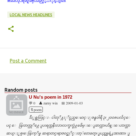
LOCAL NEWS HEADLINES
Post a Comment
C
o
m
Random posts
m
U Nu's poem in 1972
e
💬 0
👤 zarny win
📅 2009-01-03
n
🔖poem
ဒီႏွစ္အတြင္း - ငါတုိ႔ႏုိင္မည္ေမာင္ႏုဇန္န၀ါရီ ၃၊ ၂၀၀၈ပလႅင္ေ
t
ပၚ ေခြးတက္လုိ႔ေျပးရက္ကနီးလာ၊လက္နက္နဲ႔ၿခိမ္းေျခာက္ကာ၊ဟိန္းေဟာက္တာ
s
ဆယ္ႏွစ္၊ေခြးကုိမွ ဆရာတင္၊ရာဇ၀င္ရုိင္းတ့ဲတေခတ္၊ျပည္သူရဲ႕အာဏာ၊ ျ