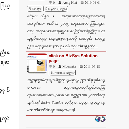
💬 0
👤 Aung Htet
📅 2019-04-01
ရြယ္
🔖Essays
🔖Nyein (Bago)
ၿငိမ္း (ပဲခူး) ● အက္ေဆးစာအုပ္ကေလးထဲကရ
တာ(မုိးမခ) ဧၿပီ ၁၊ ၂၀၁၉ အခုတေလာ ကြၽန္ေ
တာ္ အက္ေဆးစာအုပ္ကေလး ေတြအသစ္ထြက္တိုင္း တ
အုပ္ၿပီးတအုပ္ ဝယ္ျဖစ္ေနသလို တအုပ္ၿပီး တအုပ္လ
ည္း ဖတ္ျဖစ္ေနတယ္။ ငါးဟင္းပဲေန႔တိုင္...
ူညီမႈ
click on BizSys Solution
page
န္ ႀ
💬 0
👤 Moemaka
📅 2011-09-18
🔖Journals Digest
အင္တာနက္စာမ်က္ႏွာ မိတ္ဆက္ ျမန္မာျပည္မွာ အိမ္ျခံေျ
မကား ေရာင္း၀ယ္ငွားလုိသူမ်ားအတြ
္ ပ်
က္www.myanmarbizportal.comစက္တင္ဘာ ၁၈၊ ၂၀၁၁ဒီ၀က္
ဆုိက္ကုိ BizSys Solution လုိ႔ ေခၚတ့ဲ ျပည္ပ ကု
မၸဏီီႀကီးမ်ားမွာ အမႈထမ္းခဲ့...
ိ႔ကုိ