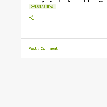
OVERSEAS NEWS
Post a Comment
C
o
m
m
e
n
t
s