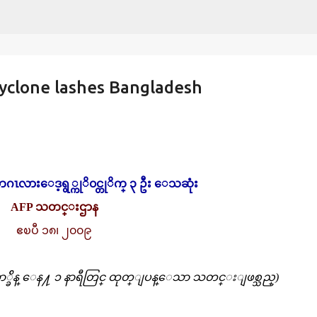
Skip to main content
cyclone lashes Bangladesh
း ဘဂၤလားေဒ့ရွ္ကုိ၀င္တုိက္ ၃ ဦး ေသဆုံး
AFP သတင္းဌာန
ဧၿပီ ၁၈၊ ၂၀၀၉
ခ်ိန္ ေန႔ ၁ နာရီတြင္ ထုတ္ျပန္ေသာ သတင္းျဖစ္သည္)