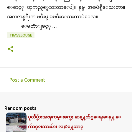
ေစာင့္ ၾကည့္ရေသးတာေပါ့။ ခုမွ အစပဲရွိေသးတာ။
အဂၤလန္ခရီးက ၿပီးမွ မၿပီးေသးတာပဲေလ။
ေမတၱာျဖင့္ …
TRAVELOUGE
Post a Comment
C
o
m
Random posts
m
ပုလိပ္မ်ားအၾကမ္းဖက္မႈ ဆန္႔က်င္ေရးေန႔ ေ
e
က်ာင္းသားမ်ား လႈံ႔ေဆာ္
n