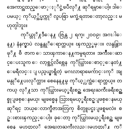
အေကာင္အထည္ေဖာ္ႏုိင္ခဲ့ၿပီလုိ႔ ဆုိရမွာေပါ့။ ဒါေ
ပမယ့္ ကုိယ့္အိပ္မက္ကုိ လွပစြာ မက္ခဲ့ရတာေတာ့လည္း မ
ဟုတ္ပါဘူး။
ကုိယ္တုိ႔ဒီေန႔ (ဇြန္လ ၂ ရက္၊ ၂ဝဝ၉၊ အဂၤါေ
န႔) နံနက္မွာပဲ လန္ဒန္ကုိေရာက္တယ္။ ၾကည့္စမ္း။ လန္ဒန္သြား
ဖုိ႔ ဗီ ဇာက ေသာၾကာေန႔ကမွရတာ။ အက်ိဳးေဆာ
င္ေပးသူက ေလာ့စ္အင္ဂ်လိစ္ကေန ကုိယ္သြားေစာင့္ေနတဲ႔
ေမရီလင္း ျပည္နယ္မွာရွိတဲ့ မဂၤလာရာမေက်ာင္းကုိ အျ
မန္ပုိ႔ေပးလုိက္တာ။ စေနေန႔မွ ကုိယ့္လက္ထဲေရာက္တယ္။ တ
ကယ္ လုိ႔သာ ကုိယ္သြားမယ့္ခရီးစဥ္က အေရးႀကီးခရီးစဥ္တ
စ္ခုျဖစ္ေနမယ္၊ မျဖစ္မေန သြားရမယ့္ခရီးစဥ္ျဖစ္ေနမယ္
ဆုိရင္ ဘယ္ေလာက္ဗီဇာအတြက္ စိတ္ပူပင္မႈျဖစ္ရမလဲ။ စ
ဥ္းစားၾကည့္ေပါ့။ ခုေတာ့ ကုိယ္သြားမယ့္ခရီးစဥ္က မျဖ
စ္မေန မဟုတ္သလုိ အေရးတႀကီးလည္းမဟုတ္လုိ႔ ကုိ