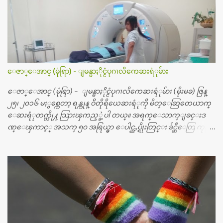
ေဇာ္ေအာင္ (မုံရြာ) - ျမန္မာႏိုင္ငံပုဂၢလိကေဆးရံုမ်ား
ေဇာ္ေအာင္ (မုံရြာ) - ျမန္မာႏိုင္ငံပုဂၢလိကေဆးရံုမ်ား (မိုးမခ) ဇြန္
၂၅၊ ၂၀၁၆ မႏွစ္ကေတာ့ ရန္ကုန္ ဝိတိုရိယေဆးရံုကို မိတ္ေဆြတေယာက္
ေဆးရံုတက္လို႔ သြားၾကည့္ခဲ့ပါ တယ္။ အရက္ေသာက္ျခင္းဒ
ဏ္ေၾကာင့္ အသက္ ၅၀ အရြယ္မွာ ေပါင္ညႇပ္ရိုးတြင္း ခ်င္ဆီေတြ ကုန္ခ
မ္းသြားလို႔ အရိုးအစားထိုးကုသျခင္း လုပ္ပါတယ္။ အရိုးအထူးကု
ဆရာဝန္က ဝိတိုရိယေဟာ္တယ္လိုအခန္းမွာ တရက္ က်ပ္ ၃ ေသာင္းနဲ႔ေနေ
စၿပီး၊ အာရွေတာ္ဝင္ခြဲစိတ္ခန္းကို ငွားရမ္းခြဲစိတ္ အရိုးအစားထိုးကုပါတ
ယ္။ ေဆးစစ္၊ေဆးဝယ္၊ ခြဲစိတ္ကု၊ အရိုးအစားထိုးပစၥည္း စတဲ့စရိ
တ္ေတြနဲ႔ေဆးရံုမွာ ၂ ပတ္ေနထိုင္စရိတ္ သိန္း ၇၀ ေလာက္ ကုန္သြား
ပါတယ္။ သူငယ္ခ်င္းျဖစ္သူကို လာေတြ႔ရင္း ဟိုတယ္လို သန္႔ရွင္းသ
ပ္ရပ္တဲ့ ဝိတိုရိယေဆးရံုမွာ စီတီစကင္ နဲ႔ အမ္အာအိုင္1 စက္ခန္းကိုေ
တြ႔လို႔ေမးၾကည့္ေတာ့ တခါစမ္းရင္ က်ပ္တသိန္းေက်ာ္ က်သင့္