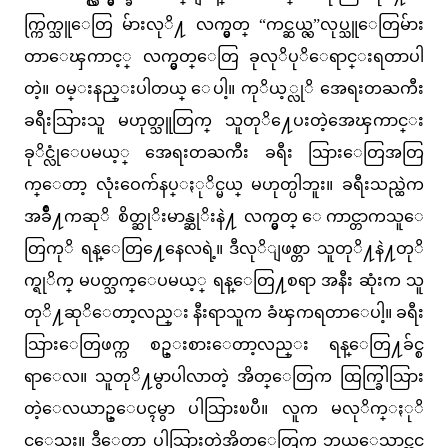
က္ကြက္သူေတြ မ်ားလုိ႔ လက္မွတ္ “ကင္ဆယ္လ္”လုပ္သူေတြမ်ား
တာေၾကာင့္ လက္မွတ္ေတြ ခုလုိပုိေရာင္းရတာပါ
တဲ့။ ဝမ္းနည္းပါတယ္ ေပါ့။ ကုိယ့္လုိ အေရးတႀကီး
ခရီးသြားသူ မဟုတ္သူတြက္ သူတုိ႔ေပးတဲ့အေၾကာင္း
ခုိင္လုံေပမယ့္ အေရးတႀကီး ခရီး သြားေတြအတြ
က္ေတာ့ လုံးဝေက်နပ္ႏုိင္မယ္ မဟုတ္ပါဘူး။ ခရီးသည္ထဲက
အခ်ိဳ႔ကဆုိ စိတ္ဆုိးမာန္ဆုိးနဲ႔ လက္မွတ္ ေကာင္တာကသူေ
တြကုိ ရန္ေတြ႔ေနေလရဲ့။ ဒီလုိျဖစ္တာ သူတုိ႔နဲ႔တုိ
က္ရုိက္ မပတ္သက္ေပမယ့္ ရန္ေတြ႔စရာ အနီး ဆုံးက သူ
တုိ႔ဆုိေတာ့လည္း နီးရာသူက ခံၾကရတာေပါ့။ ခရီး
သြားေတြဖက္က စဥ္းစားေတာ့လည္း ရန္ေတြ႔ခ်င္စ
ရာေလ။ သူတုိ႔မွာပါလာတဲ့ အိတ္ေတြက ထြက္ခြါသြား
တဲ့ေလယာဥ္ေပၚမွာ ပါသြားၿပီ။ လူက မလုိက္ႏုိ
င္ေသး။ ဒီေတာ့ ပါသြားတဲ့အိတ္ေတြက ဘယ္ေသာင္တင္