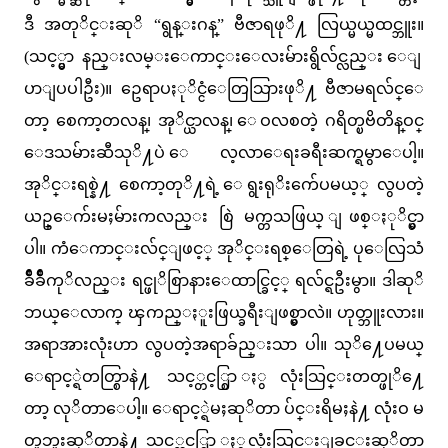
ဒီ အတုိင္းဆုိ “ရွန္းဂန္” ဗီဇာရဖုိ႔ လြယ္မယ္မထင္ဘူး။
(သင့္မွာ နည္းလမ္းေကာင္းေလးမ်ားရွိလ်င္လည္း ေျ
ပာျပပါဦး)။ ဥေရာပႏုိင္ငံေတြသြားဖုိ႔ ဗီဇာမရလ်င္ေ
တာ့ စေကာ့တလန္၊ အုိင္ယာလန္၊ ေဝလစတဲ့ ဂရိတ္ၿဗိတိန္ဝင္
ေဒသမ်ားဆီသုိ႔ပဲ ေလ့လာေရးခရီးဆက္ရမွာေပါ့။
အုိင္းရစ္နဲ႔ စေကာ့တုိ႔ရဲ့ ေရွးရုိးက်ေပမယ့္ လွပတဲ့
ယဥ္ေက်းမႈမ်ားကလည္း စြဲ မက္တသဖြယ္ ျဖစ္ႏုိင္မွာ
ပါ။ ကံေကာင္းလ်င္ျဖင့္ အုိင္းရစ္ေတြရဲ့ ပုေလြသံ
ခ်ိဳခ်ိဳကုိလည္း ရင္ဖုိစြာနားေထာင္ခြင့္ ရလ်င္ရဦးမွာ။ ဒါဆုိ
ဘယ္ေလာက္ ၾကည္ႏူးဖြယ္ခရီးျဖစ္မွာလဲ။ ဟုတ္ဘူးလား။
အရာအားလုံးဟာ လွပတဲ့အရာခ်ည္းသာ ပါ။ သုိ႔ေပမယ္
ေရာင့္ရဲတတ္စြာနဲ႔ သင့္တင့္စြာ ႏွလုံးသြင္းတတ္ဖုိ႔ေ
တာ့ လုိတာေပါ့။ ေရာင့္ရဲမႈဆုိတာ ပ်င္းရိမႈနဲ႔ လုံးဝ မ
တူဘူးဆုိတာနဲ႔ သင့္တင့္စြာ ႏွလုံးသြင္းျခင္းဆုိတာ