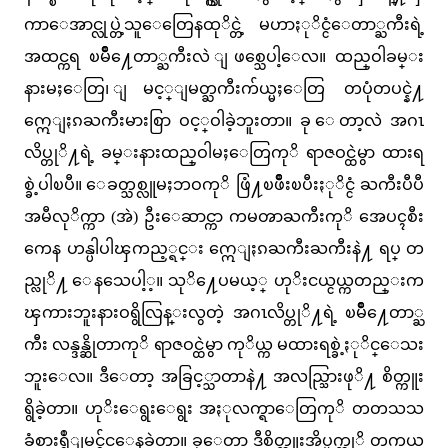
ကာေအာင္လုပ္တဲ့သူေတြေနထုိင္တဲ့ မဟာႏုိင္ငံေတာ္ႀကီးရဲ့
အထင္ကရ ၿမိဳ႔ေတာ္ႀကီးလဲ ျဖစ္သေပါ့ေလ။ ထည္ဝါခမ္း
နားမႈေတြ၊ ျမင့္ျမတ္ႀကီးက်ယ္မႈေတြ တပုံတပင္နဲ႔
ဣေျႏၵႀကီးမားစြာ ဝင့္ဝါခဲ့ဘူးတာ။ ခု ေတာ့လဲ အဂၤ
လိပ္တုိ႔ရဲ့ ခမ္းနားထည္ဝါမႈေတြကုိ ရာဇဝင္ထဲမွာ ထားရ
စ္ခဲ့ပါၿပီ။ ေခတ္သစ္လူမႈဘဝကုိ ဖြံ႔ၿဖိဳးၿပီးႏုိင္ငံ ႀကီးပီပီ
အမီလုိက္ကာ (အဲ) ဦးေဆာင္ကာ ကမၻာႀကီးကုိ အေပၚစီး
ကေန ဟန္ပါပါၾကည့္ရင္း ဣေျႏၵႀကီးႀကီးနဲ႔ ရပ္ တ
ည္လုိ႔ ေနသေပါ့့။ သုိ႔ေပမယ့္ ဟုိးငယ္ငယ္ကတည္းက
ၾကားဘူးနားဝရွိလြန္းလွတဲ့ အဂၤလိပ္တုိ႔ရဲ့ ၿမိဳ႔ေတာ္ႀ
ကီး လန္ဒန္ဆိုတာကုိ ရာဇဝင္ထဲမွာ ကုိယ္က မထားရစ္ခဲ့ႏုိင္ေသး
ဘူးေလ။ ဒီေတာ့ အခြင့္သာတာနဲ႔ အလည္သြားဖုိ႔ စိတ္ကူး
ရွိခဲ့တာ။ ဟုိးေရွးေရွး အႏုလက္ရာေတြကုိ တတသသ
ခံစားရွဳျမင္ခ်င္ေနခဲ့တာ။ ခုေတာ့ ဒီစိတ္ကူးအိပ္မက္ကုိ တကယ္