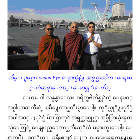
သိမ္းျမစ္၊
London
Eye ေနာက္ခံနဲ႔ အရွင္ဉာဏိက ၊ ေရႊမ
င္းဝံဆရာေတာ္ ၊ ေမာင္မုိးေက်ာ္
ေဟး- ဒါ လန္ဒန္မွာေလ။ ဂရိတ္ၿဗိတိန္ဆုိတဲ့ ေနမဝင္
အင္ပါယာႀကီးရဲ့ ၿမိဳ႔ေတာ္ႀကီးမွာေပါ့။ ကုိယ္တုိ႔ႏုိင္ငံ
အပါအဝင္ ႏုိင္ငံ မ်ားစြာကုိ အရွင္သခင္လုပ္ကာ အုပ္ခ်ဳပ္သြားခဲ့ၾက
သူေတြရဲ့ ေနျပည္ေတာ္ႀကီးဆုိလဲ မမွားဘူးေပါ့။ ေ
နာက္ၿပီး ခုကုိယ့္ ခရီးစဥ္ကုိ ေႏွာင့္ေႏွးၾကန္႔ၾ