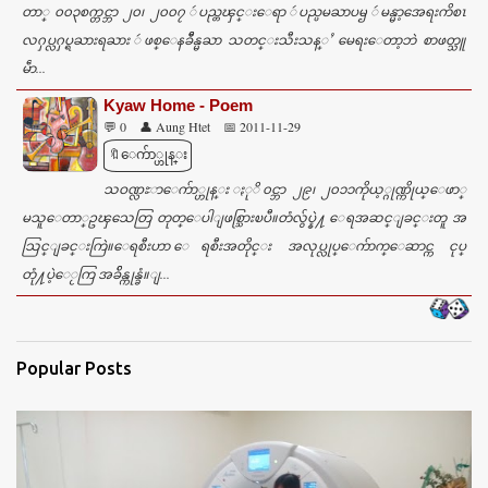
တာ္ ၀၀၃စက္တင္ဘာ ၂၀၊ ၂၀၀၇ ဴပည္တၾင္းေရာ ဴပည္ပမႀာပၝ ဴမန္မာ့အေရးကိစၤ
လႁပ္လႁပ္ရႀားရႀား ဴဖစ္ေနခဵိန္မႀာ သတင္းသီးသန္ႛ မေရးေတာ့ဘဲ စာဖတ္သူ
မဵာ...
Kyaw Home - Poem
💬 0
👤 Aung Htet
📅 2011-11-29
🔖ေက်ာ္ဟုန္း
သဝဏ္လႊာေက်ာ္ဟုန္း ႏုိ၀င္ဘာ ၂၉၊ ၂၀၁၁ကိုယ့္ဂုဏ္ကိုယ္ေဖာ္
မသူေတာ္ဥၾသေတြ တုတ္ေပါျဖစ္သြားၿပီ။တံလွ်ပ္နဲ႔ ေရအဆင္ျခင္းတူ အ
သြင္ျခင္းကြဲ။ေရစီးဟာ ေရစီးအတိုင္း အလုပ္လုပ္ေက်ာက္ေဆာင္က ငုပ္
တုံ႔ပဲ့ေႂကြ အခ်ိန္ကုန္ခံ။ျ...
Popular Posts