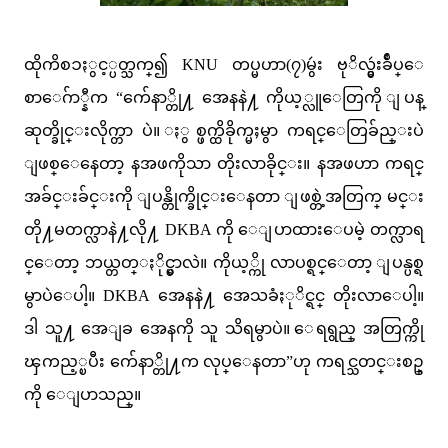
ထိုကိစၥႏွင့္ပတ္သက္၍ KNU တပ္မဟာ(၇)မွဴး ဗုိလ္မွဴးခ်ဳပ္ေ
စာေဂ်ာ္နီက “က်ေနာ္တို႔ အေနနဲ႔ ကိုယ့္လူေတြကို ျပန္
ဆုတ္ခိုင္းလိုက္တာ ပဲ။ ႏွစ္ဖက္ထိခိုက္မႈမွာ ကရင္ေတြခ်ည္းပဲ
ျဖစ္ေနေတာ့ နအဖကိုသာ တိုးလာခိုင္း။ နအဖဟာ ကရင္
အခ်င္းခ်င္းကို ျပန္တိုက္ခိုင္းေနတာ ျဖစ္တဲ့အတြက္ မင္း
တို႔မတက္လာနဲ႔လို႔ DKBA ကို ေျပာထားေပမဲ့ တက္လာရ
င္ေတာ့ ဘယ္တတ္ႏိုင္မွာလဲ။ ကိုယ့္ကို လာပစ္ရင္ေတာ့ ျပန္ပစ္ရ
မွာပဲေပါ့။ DKBA အေနနဲ႔ အေသခံႏုိင္ရင္ တိုးလာေပါ့။
ဒါ သူ႔ အေျခ အေနကို သူ သိရမွာပဲ။ ေရရွည္ အတြက္ကို
ၾကည့္ၿပီး က်ေနာ္တို႔က လုပ္ေနတာ”ဟု ကရင္သတင္းစဥ္
ကို ေျပာသည္။