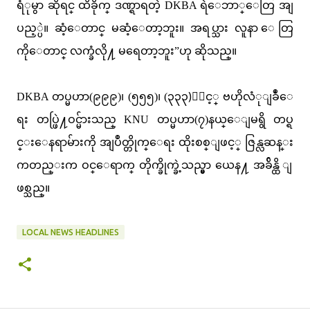
ရံုမွာ ဆိုရင္ ထိခိုက္ ဒဏ္ရာရတဲ့ DKBA ရဲေဘာ္ေတြ အျ
ပည့္ပဲ။ ဆံ့ေတာင္ မဆံ့ေတာ့ဘူး။ အရပ္သား လူနာ ေတြ
ကိုေတာင္ လက္ခံလို႔ မရေတာ့ဘူး”ဟု ဆိုသည္။
DKBA တပ္မဟာ(၉၉၉)၊ (၅၅၅)၊ (၃၃၃)ႏွင့္ ဗဟိုလံုျခဳံေ
ရး တပ္ဖြဲ႔ဝင္မ်ားသည္ KNU တပ္မဟာ(၇)နယ္ေျမရွိ တပ္ရ
င္းေနရာမ်ားကို အျပဳတ္တိုက္ေရး ထိုးစစ္ျဖင့္ ဇြန္လဆန္း
ကတည္းက ဝင္ေရာက္ တိုက္ခိုက္ခဲ့သည္မွာ ယေန႔ အခ်ိန္ထိ ျ
ဖစ္သည္။
LOCAL NEWS HEADLINES