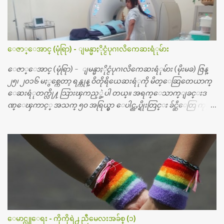
ေဇာ္ေအာင္ (မုံရြာ) - ျမန္မာႏိုင္ငံပုဂၢလိကေဆးရံုမ်ား
ေဇာ္ေအာင္ (မုံရြာ) - ျမန္မာႏိုင္ငံပုဂၢလိကေဆးရံုမ်ား (မိုးမခ) ဇြန္
၂၅၊ ၂၀၁၆ မႏွစ္ကေတာ့ ရန္ကုန္ ဝိတိုရိယေဆးရံုကို မိတ္ေဆြတေယာက္
ေဆးရံုတက္လို႔ သြားၾကည့္ခဲ့ပါ တယ္။ အရက္ေသာက္ျခင္းဒ
ဏ္ေၾကာင့္ အသက္ ၅၀ အရြယ္မွာ ေပါင္ညႇပ္ရိုးတြင္း ခ်င္ဆီေတြ ကုန္ခ
မ္းသြားလို႔ အရိုးအစားထိုးကုသျခင္း လုပ္ပါတယ္။ အရိုးအထူးကု
ဆရာဝန္က ဝိတိုရိယေဟာ္တယ္လိုအခန္းမွာ တရက္ က်ပ္ ၃ ေသာင္းနဲ႔ေနေ
စၿပီး၊ အာရွေတာ္ဝင္ခြဲစိတ္ခန္းကို ငွားရမ္းခြဲစိတ္ အရိုးအစားထိုးကုပါတ
ယ္။ ေဆးစစ္၊ေဆးဝယ္၊ ခြဲစိတ္ကု၊ အရိုးအစားထိုးပစၥည္း စတဲ့စရိ
တ္ေတြနဲ႔ေဆးရံုမွာ ၂ ပတ္ေနထိုင္စရိတ္ သိန္း ၇၀ ေလာက္ ကုန္သြား
ပါတယ္။ သူငယ္ခ်င္းျဖစ္သူကို လာေတြ႔ရင္း ဟိုတယ္လို သန္႔ရွင္းသ
ပ္ရပ္တဲ့ ဝိတိုရိယေဆးရံုမွာ စီတီစကင္ နဲ႔ အမ္အာအိုင္1 စက္ခန္းကိုေ
တြ႔လို႔ေမးၾကည့္ေတာ့ တခါစမ္းရင္ က်ပ္တသိန္းေက်ာ္ က်သင့္
တယ္သိရပါတယ္။ တခါတေလ ကိုယ္လက္ေျခ၊ ဦးေႏွာက္ေတြ အေသး
ေမာင္လူေရး - ကိုကိုရဲ႕ ညီမေလးအခ်စ္ (၁)