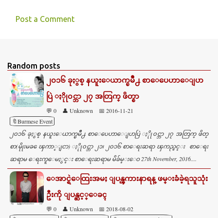
Post a Comment
C
o
m
Random posts
m
၂၀၁၆ ခုႏွစ္ နယူးေယာက္ၿမိဳ႕ စာေပေဟာေျပာ
e
ပြဲ ႏိုု၀င္ဘာ ၂၇ အတြက္ ဖိတ္စာ
n
💬 0
👤 Unknown
📅 2016-11-21
t
🔖Burmese Event
s
၂၀၁၆ ခုႏွစ္ နယူးေယာက္ၿမိဳ႕ စာေပေဟာေျပာပြဲ ႏိုု၀င္ဘာ ၂၇ အတြက္ ဖိတ္
စာ(မိုုးမခ ေၾကာ္ျငာ) ႏိုု၀င္ဘာ ၂၁၊ ၂၀၁၆ စာေရးဆရာ ၾကည္မင္း စာေရး
ဆရာမ ေရႊကူေမႏွင္း စာေရးဆရာမ မိခ်မ္းေဝ 27th November, 2016....
ေအာင္ရဲေထြးအမႈ ျပန္ၾကားနာရန္ ဖမ္းခံခဲ့ရသူသုံး
ဦးကို ျပန္ဆင့္ေခၚ
💬 0
👤 Unknown
📅 2018-08-02