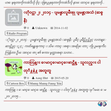
ပာေနရတာကိုကအဲဒီလို ၀ိုင္းဖြဲ႔ေနရတာကိုကအဲဒီလို နားေထာင္ေနရတာကို...
ႏို၀င္ဘာ ၂၊ ၂၀၁၄ - ျမန္မာလူမ်ဴိးစုု ျမန္မာ့အသံ (ဆစ္ဒ
နီ)
💬 0
👤 Unknown
📅 2014-11-02
🔖Radio Program
ႏို၀င္ဘာ ၂၊ ၂၀၁၄ - ျမန္မာလူမ်ဴိးစုု ျမန္မာ့အသံ (ဆစ္ဒနီ) ျမိဳင္ျမိဳင္ဆိုုင္ဆိုုင္ လတန္ေ
ဆာင္တိုုင္ႏွင့္ ကထိန္အေၾကာင္း သိေကာင္းစရာ (အဆိုုေတာ္ ကိုုျမၾကီး)
ကြန္ပ်ဴတာ ဦးေအာင္ေဇာ္၏ စကား မွတ္သားစရာ သတင...
ကာတြန္း ေမာင္ေမာင္ေဖာင္တိန္ - သူလည္း ငါ
တုိ႔နဲ႔ အတူတူ
💬 0
👤 Aung Htet
📅 2015-05-20
🔖Cartoon Box
🔖Maung Maung Faung Tein
ကာတြန္း ေမာင္ေမာင္ေဖာင္တိန္ - သူလည္း ငါတုိ႔နဲ႔ အတူတူ (မုိးမခ) ေမ
၂၀၊ ၂၀၁၅ ...