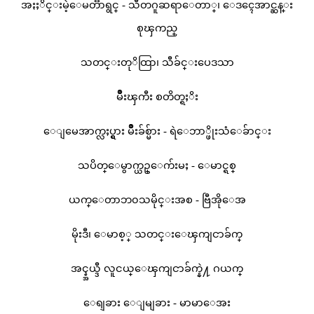
အႏႈိင္းမဲ့ေမတၱာရွင္ - သီတဂူဆရာေတာ္၊ ေဒၚေအာင္ဆန္း
စုၾကည္
သတင္းတုိထြာ၊ သီခ်င္းပေဒသာ
မ်ဳိးၾကီး စတိတ္ရႈိး
ေျမေအာက္လႈပ္ရွား မ်ဳိးခ်စ္မ်ား - ရဲေဘာ္ဖိုးသံေခ်ာင္း
သပိတ္ေမွာက္ယဥ္ေက်းမႈ - ေမာင္ရစ္
ယက္ေတာဘ၀သမိုင္းအစ - ဗြီအိုေအ
မိုးဒီ၊ ေမာစ့္ သတင္းေၾကျငာခ်က္
အင္န္အယ္ဒီ လူငယ္ေၾကျငာခ်က္နဲ႔ ဂယက္
ေရျခား ေျမျခား - မာမာေအး