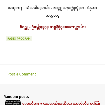
အထူးက႑ - သီေပါမင္းပါေတာ္မူ ေနာက္ဆုံးပိုင္း - စိန္မဟာ
ဇာတ္သဘင္
စီစဥ္သူ - ဦးပန္တ်ာႏွင့္ ဆစ္ဒနီ၀ိုင္းေတာ္သားမ်ား
RADIO PROGRAM
Post a Comment
C
o
m
Random posts
m
ေမၿငိမ္း ● ယဥ္ေက်းမႈဆိုတာ ဘာလဲလို႔ ေတြး