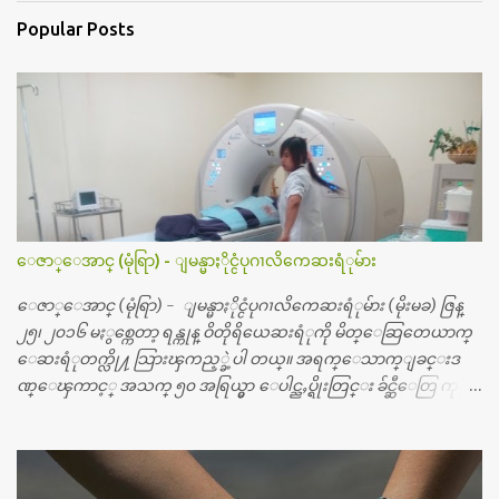
Popular Posts
ေဇာ္ေအာင္ (မုံရြာ) - ျမန္မာႏိုင္ငံပုဂၢလိကေဆးရံုမ်ား
ေဇာ္ေအာင္ (မုံရြာ) - ျမန္မာႏိုင္ငံပုဂၢလိကေဆးရံုမ်ား (မိုးမခ) ဇြန္
၂၅၊ ၂၀၁၆ မႏွစ္ကေတာ့ ရန္ကုန္ ဝိတိုရိယေဆးရံုကို မိတ္ေဆြတေယာက္
ေဆးရံုတက္လို႔ သြားၾကည့္ခဲ့ပါ တယ္။ အရက္ေသာက္ျခင္းဒ
ဏ္ေၾကာင့္ အသက္ ၅၀ အရြယ္မွာ ေပါင္ညႇပ္ရိုးတြင္း ခ်င္ဆီေတြ ကုန္ခ
မ္းသြားလို႔ အရိုးအစားထိုးကုသျခင္း လုပ္ပါတယ္။ အရိုးအထူးကု
ဆရာဝန္က ဝိတိုရိယေဟာ္တယ္လိုအခန္းမွာ တရက္ က်ပ္ ၃ ေသာင္းနဲ႔ေနေ
စၿပီး၊ အာရွေတာ္ဝင္ခြဲစိတ္ခန္းကို ငွားရမ္းခြဲစိတ္ အရိုးအစားထိုးကုပါတ
ယ္။ ေဆးစစ္၊ေဆးဝယ္၊ ခြဲစိတ္ကု၊ အရိုးအစားထိုးပစၥည္း စတဲ့စရိ