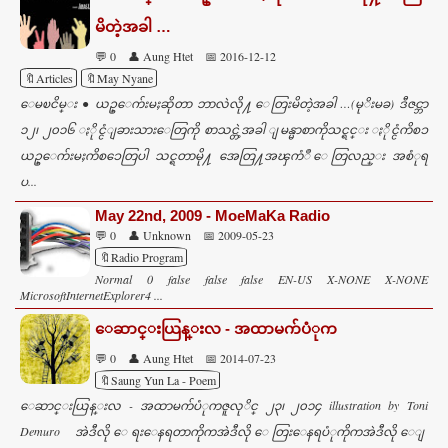
e
မိတဲ့အခါ …
n
💬 0
👤 Aung Htet
📅 2016-12-12
t
🔖Articles
🔖May Nyane
s
ေမၿငိမ္း ● ယဥ္ေက်းမႈဆိုတာ ဘာလဲလို႔ ေတြးမိတဲ့အခါ …(မုိးမခ) ဒီဇင္ဘာ
၁၂၊ ၂၀၁၆ ႏိုင္ငံျခားသားေတြကို စာသင္တဲ့အခါ ျမန္မာစာကိုသင္ရင္း ႏိုင္ငံကိစၥ
ယဥ္ေက်းမႈကိစၥေတြပါ သင္ရတာမို႔ အေတြ႔အၾကံဳ ေတြလည္း အစံုရ
ပ...
May 22nd, 2009 - MoeMaKa Radio
💬 0
👤 Unknown
📅 2009-05-23
🔖Radio Program
Normal 0 false false false EN-US X-NONE X-NONE
MicrosoftInternetExplorer4 ...
ေဆာင္းယြန္းလ - အထာမက်ပံုက
💬 0
👤 Aung Htet
📅 2014-07-23
🔖Saung Yun La - Poem
ေဆာင္းယြန္းလ - အထာမက်ပံုကဇူလုိင္ ၂၃၊ ၂၀၁၄ illustration by Toni
Demuro အဲဒီလို ေရးေနရတာကိုကအဲဒီလို ေတြးေနရပံုကိုကအဲဒီလို ေျ