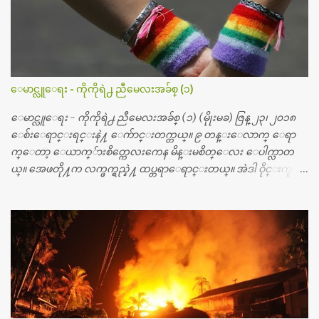
တ္ေတြနဲ႔ေဆးရံုမွာ ၂ ပတ္ေနထိုင္စရိတ္ သိန္း ၇၀ ေလာက္ ကုန္သြား
ပါတယ္။ သူငယ္ခ်င္းျဖစ္သူကို လာေတြ႔ရင္း ဟိုတယ္လို သန္႔ရွင္းသ
ပ္ရပ္တဲ့ ဝိတိုရိယေဆးရံုမွာ စီတီစကင္ နဲ႔ အမ္အာအိုင္1 စက္ခန္းကိုေ
တြ႔လို႔ေမးၾကည့္ေတာ့ တခါစမ္းရင္ က်ပ္တသိန္းေက်ာ္ က်သင့္
တယ္သိရပါတယ္။ တခါတေလ ကိုယ္လက္ေျခ၊ ဦးေႏွာက္ေတြ အေသး
ေမာင္လူေရး - ကိုကိုရဲ႕ ညီမေလးအခ်စ္ (၁)
စိတ္ၾကည့္လိုရင္ ဒီစက္ၾကီးေတြနဲ႔ စမ္းသပ္ရပါတယ္။ ခႏၱာကိုယ္အစိတ္ပို
င္း ကလီစာေတြကိုၾကည့္ရႈတဲ့ အာလထရာေဆာင္း2 စက္ေတြ
ေမာင္လူေရး - ကိုကိုရဲ႕ ညီမေလးအခ်စ္ (၁) (မိုုးမခ) ဇြန္ ၂၃၊ ၂၀၁၈
ကေတာ့ ေစ်းသိပ္မႀကီးလို႔ ျမန္မာျပည္ေဆးရံုတိုင္းရွိပါတယ္။
ေစ်းေရာင္းရင္းနဲ႔ ေက်ာင္းတက္တယ္။ ၉ တန္းေလာက္ ေရာ
တစ္ခါစမ္းရင္ က်ပ္တစ္ေသာင္းေလာက္ က်သင့္ပါတယ္။ စာေရးသူ လြ
က္ေတာ့ ေယာက္်ားစိတ္ကေလးကေန မိန္းမစိတ္ေလး ေပါက္လာတ
န္ခဲ့တဲ့ (၂)...
ယ္။ အေဖတို႔က လက္ဖက္ရည္နဲ႔ ထပ္တရာေရာင္းတယ္။ အဲဒါ ဝိုင္းကူ
တာေပါ့။ မိန္းကေလး အေပါင္းအသင္းလည္း မ်ားတယ္။ ငယ္ငယ္တု
န္းကေတာ့ အမေတြနဲ႔ ေနတာဆုိေတာ့ သနပ္ခါးေလးေတြ လိမ္း
တယ္။ ပန္းပန္တယ္။ မိန္းကေလး အဝတ္အစားေတြကိုလည္း ခုိးဝတ္တ
ယ္။ မိန္းမစိတ္ရွိေတာ့ ရွိေပမယ့္ ကိုယ့္ကိုယ္ကို မိန္းမစိတ္ေပါက္မွန္း
သိတာက ၉ တန္း၊ ၁၀ တန္းေလာက္ကမွ။ ညီအစ္ကို ေမာင္နွမ အားလံုး ၆
ေယာက္ရွိတယ္။ အစ္ကို ၃ ေယာက္၊ အစ္မ ႏွစ္ေယာက္။ အစ္ကိုေတြက
လည္း သူ႔ အေပါင္းအသင္းနဲ႔ သူဆိုေတာ့ အမေတြနဲ႔ဘဲ ေပါ
င္းတယ္။ ျပီးေတာ့ အေဖကလည္း ေယာက္်ားဆုိ ေယာ