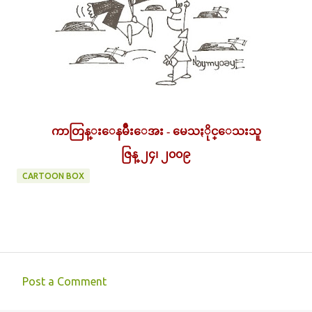
ကာတြန္း
ေနမ်ဳိးေအး - မေသႏိုင္ေသးသူ
ဇြန္ ၂၄၊ ၂၀၀၉
CARTOON BOX
Post a Comment
C