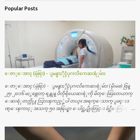
Popular Posts
ေဇာ္ေအာင္ (မုံရြာ) - ျမန္မာႏိုင္ငံပုဂၢလိကေဆးရံုမ်ား
ေဇာ္ေအာင္ (မုံရြာ) - ျမန္မာႏိုင္ငံပုဂၢလိကေဆးရံုမ်ား (မိုးမခ) ဇြန္
၂၅၊ ၂၀၁၆ မႏွစ္ကေတာ့ ရန္ကုန္ ဝိတိုရိယေဆးရံုကို မိတ္ေဆြတေယာက္
ေဆးရံုတက္လို႔ သြားၾကည့္ခဲ့ပါ တယ္။ အရက္ေသာက္ျခင္းဒ
ဏ္ေၾကာင့္ အသက္ ၅၀ အရြယ္မွာ ေပါင္ညႇပ္ရိုးတြင္း ခ်င္ဆီေတြ ကုန္ခ
မ္းသြားလို႔ အရိုးအစားထိုးကုသျခင္း လုပ္ပါတယ္။ အရိုးအထူးကု
ဆရာဝန္က ဝိတိုရိယေဟာ္တယ္လိုအခန္းမွာ တရက္ က်ပ္ ၃ ေသာင္းနဲ႔ေနေ
စၿပီး၊ အာရွေတာ္ဝင္ခြဲစိတ္ခန္းကို ငွားရမ္းခြဲစိတ္ အရိုးအစားထိုးကုပါတ
ယ္။ ေဆးစစ္၊ေဆးဝယ္၊ ခြဲစိတ္ကု၊ အရိုးအစားထိုးပစၥည္း စတဲ့စရိ