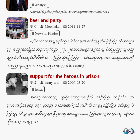
🔖Analysis
Normal 0 false false false MicrosoftInternetExplorer4
beer and party
💬 0
👤 Moemaka
📅 2011-11-27
🔖News in Photos
မႏၱေလးအေျခစုိက္ ပါတီတခု၏ ေတြ႔ဆုံပဲြတြင္ ဘီယာျဖ
င့္ ဧည့္ခံဓာတ္ပုံသတင္းႏုိ၀င္ဘာ ၂၇၊ ၂၀၁၁ယမန္ေန႔က ျပဳလုပ္သည့္ ျပည္
သူ႔ဒီမုိကေရစီပါတီ၏ ေတြ႔ဆုံပဲြတြင္ ဘီယာပုလင္းေထာင္ထားသည္ကုိ
ေတြ႔ရသည္။အဘယ္ေၾကာင့့္ ဘီယာျဖင့...
support for the heroes in prison
💬 2
👤 zarny win
📅 2009-03-20
🔖Essay
အက်ဥ္းေထာင္က သူရဲေကာင္းေတြ အတြက္ သစ္ခ်ိဳသီး လ
င္းေႏြးအိမ္မတ္ ၁၉၊ ၂၀၀၉၊ ၁ ၊သရဏဂံုသံုးပါးကို ေန႔စဥ္ရြတ္ဖို႔ က်ေနာ္ ပ်
က္ကြက္ရင္ ပ်က္ကြက္ေနလိမ့္မယ္၊ နိုင္ငံေရး အက်ဥ္းသား လြတ္ေျမာက္ေရး ဆိုတာ
ကိုေတာ့ တေန႔ သံ...