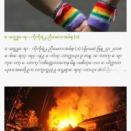
တ္ေတြနဲ႔ေဆးရံုမွာ ၂ ပတ္ေနထိုင္စရိတ္ သိန္း ၇၀ ေလာက္ ကုန္သြား
ပါတယ္။ သူငယ္ခ်င္းျဖစ္သူကို လာေတြ႔ရင္း ဟိုတယ္လို သန္႔ရွင္းသ
ပ္ရပ္တဲ့ ဝိတိုရိယေဆးရံုမွာ စီတီစကင္ နဲ႔ အမ္အာအိုင္1 စက္ခန္းကိုေ
တြ႔လို႔ေမးၾကည့္ေတာ့ တခါစမ္းရင္ က်ပ္တသိန္းေက်ာ္ က်သင့္
တယ္သိရပါတယ္။ တခါတေလ ကိုယ္လက္ေျခ၊ ဦးေႏွာက္ေတြ အေသး
ေမာင္လူေရး - ကိုကိုရဲ႕ ညီမေလးအခ်စ္ (၁)
စိတ္ၾကည့္လိုရင္ ဒီစက္ၾကီးေတြနဲ႔ စမ္းသပ္ရပါတယ္။ ခႏၱာကိုယ္အစိတ္ပို
င္း ကလီစာေတြကိုၾကည့္ရႈတဲ့ အာလထရာေဆာင္း2 စက္ေတြ
ေမာင္လူေရး - ကိုကိုရဲ႕ ညီမေလးအခ်စ္ (၁) (မိုုးမခ) ဇြန္ ၂၃၊ ၂၀၁၈
ကေတာ့ ေစ်းသိပ္မႀကီးလို႔ ျမန္မာျပည္ေဆးရံုတိုင္းရွိပါတယ္။
ေစ်းေရာင္းရင္းနဲ႔ ေက်ာင္းတက္တယ္။ ၉ တန္းေလာက္ ေရာ
တစ္ခါစမ္းရင္ က်ပ္တစ္ေသာင္းေလာက္ က်သင့္ပါတယ္။ စာေရးသူ လြ
က္ေတာ့ ေယာက္်ားစိတ္ကေလးကေန မိန္းမစိတ္ေလး ေပါက္လာတ
န္ခဲ့တဲ့ (၂)...
ယ္။ အေဖတို႔က လက္ဖက္ရည္နဲ႔ ထပ္တရာေရာင္းတယ္။ အဲဒါ ဝိုင္းကူ
တာေပါ့။ မိန္းကေလး အေပါင္းအသင္းလည္း မ်ားတယ္။ ငယ္ငယ္တု
န္းကေတာ့ အမေတြနဲ႔ ေနတာဆုိေတာ့ သနပ္ခါးေလးေတြ လိမ္း
တယ္။ ပန္းပန္တယ္။ မိန္းကေလး အဝတ္အစားေတြကိုလည္း ခုိးဝတ္တ
ယ္။ မိန္းမစိတ္ရွိေတာ့ ရွိေပမယ့္ ကိုယ့္ကိုယ္ကို မိန္းမစိတ္ေပါက္မွန္း
သိတာက ၉ တန္း၊ ၁၀ တန္းေလာက္ကမွ။ ညီအစ္ကို ေမာင္နွမ အားလံုး ၆
ေယာက္ရွိတယ္။ အစ္ကို ၃ ေယာက္၊ အစ္မ ႏွစ္ေယာက္။ အစ္ကိုေတြက
လည္း သူ႔ အေပါင္းအသင္းနဲ႔ သူဆိုေတာ့ အမေတြနဲ႔ဘဲ ေပါ
င္းတယ္။ ျပီးေတာ့ အေဖကလည္း ေယာက္်ားဆုိ ေယာ