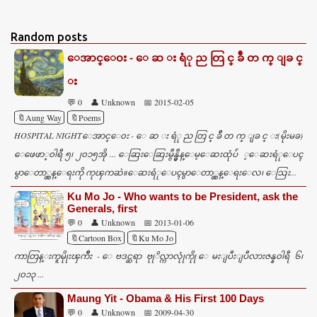
o
m
Random posts
m
ေအာင္ေ၀း - ေ ဆ း ရံု ည တြ င္ ခ်ီ တ က္ ျခ င္
e
း
n
💬 0
👤 Unknown
📅 2015-02-05
t
🔖Aung Way
🔖Poems
s
HOSPITAL NIGHTေအာင္ေ၀း - ေ ဆ း ရံု ည တြ င္ ခ်ီ တ က္ ျခ င္ း(မိုးမခ)
ေဖေဖာ္၀ါရီ ၅၊ ၂၀၁၅အို ... ေဆြးေဆြးမွဳန္မွဳန္ေမ့ေဆးထုံပ်ံ ့ေဆးရံုေပၚ
မွာေတာ္လွန္ေရးကို ကုၾကဆဲ။ေဆးရံုေပၚမွာေတာ္လွန္ေရးေလ၊ ေသြး...
Ku Mo Jo - Who wants to be President, ask the
Generals, first
💬 0
👤 Unknown
📅 2013-01-06
🔖Cartoon Box
🔖Ku Mo Jo
ကာတြန္းကူမိုုးၾကိဳး - ေဗဒင္ဆရာ ဗုုိလ္ကာလုုံကိုု ေမးျပီးျပီလားဇန္န၀ါရီ ၆၊
၂၀၁၃ ...
Maung Yit - Obama & His First 100 Days
💬 0
👤 Unknown
📅 2009-04-30