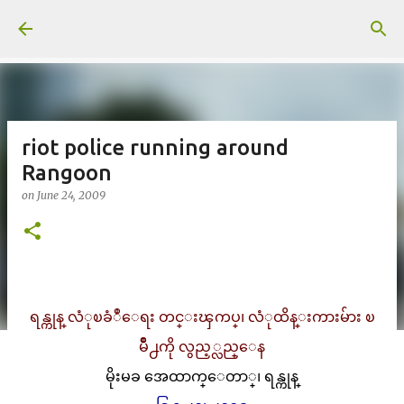
Skip to main content
riot police running around
Rangoon
on
June 24, 2009
ရန္ကုန္ လံုၿခံဳေရး တင္းၾကပ္၊ လံုထိန္းကားမ်ား ၿ
မိဳ႕ကို လွည့္လည္ေန
မိုးမခ အေထာက္ေတာ္၊ ရန္ကုန္