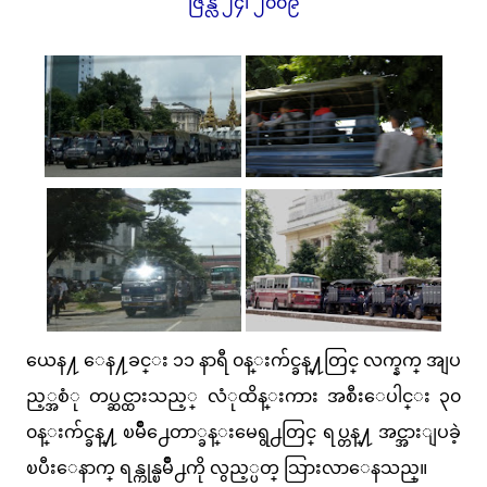
ဇြန္လ ၂၄၊ ၂၀၀၉
ယေန႔ ေန႔ခင္း ၁၁ နာရီ ၀န္းက်င္ခန္႔တြင္ လက္နက္ အျပ
ည့္အစံု တပ္ဆင္ထားသည့္ လံုထိန္းကား အစီးေပါင္း ၃၀
၀န္းက်င္ခန္႔ ၿမိဳ႕ေတာ္ခန္းမေရွ႕တြင္ ရပ္တန္႔ အင္အားျပခဲ့
ၿပီးေနာက္ ရန္ကုန္ၿမိဳ႕ကို လွည့္ပတ္ သြားလာေနသည္။