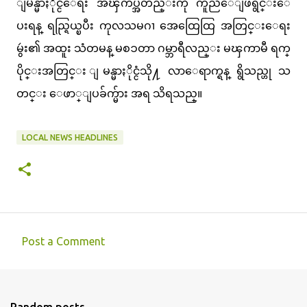
ျမန္မာႏိုင္ငံေရး အၾကပ္အတည္းကို ကူညီေျဖရွင္းေ
ပးရန္ ရည္ရြယ္ၿပီး ကုလသမဂၢ အေထြေထြ အတြင္းေရး
မွဴး၏ အထူး သံတမန္ မစၥတာ ဂမ္ဘာရီလည္း မၾကာမီ ရက္
ပိုင္းအတြင္း ျမန္မာႏိုင္ငံသို႔ လာေရာက္ရန္ ရွိသည္ဟု သ
တင္း ေဖာ္ျပခ်က္မ်ား အရ သိရသည္။
LOCAL NEWS HEADLINES
Post a Comment
C
o
m