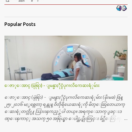
Popular Posts
ေဇာ္ေအာင္ (မုံရြာ) - ျမန္မာႏိုင္ငံပုဂၢလိကေဆးရံုမ်ား
ေဇာ္ေအာင္ (မုံရြာ) - ျမန္မာႏိုင္ငံပုဂၢလိကေဆးရံုမ်ား (မိုးမခ) ဇြန္
၂၅၊ ၂၀၁၆ မႏွစ္ကေတာ့ ရန္ကုန္ ဝိတိုရိယေဆးရံုကို မိတ္ေဆြတေယာက္
ေဆးရံုတက္လို႔ သြားၾကည့္ခဲ့ပါ တယ္။ အရက္ေသာက္ျခင္းဒ
ဏ္ေၾကာင့္ အသက္ ၅၀ အရြယ္မွာ ေပါင္ညႇပ္ရိုးတြင္း ခ်င္ဆီေတြ ကုန္ခ
မ္းသြားလို႔ အရိုးအစားထိုးကုသျခင္း လုပ္ပါတယ္။ အရိုးအထူးကု