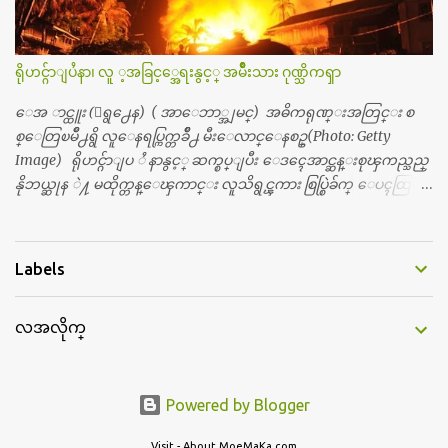
လည္း သူ႔ အေပါင္းအသင္းနဲ႔ သူဆိုေတာ့ အမေတြနဲ႔ဘဲ ေပါ
င္းတယ္။ ျပီးေတာ့ အေဖကလည္း ေယာက္်ားဆုိ ေယာ
က္်ားေလးလုိဘဲ ေနေစခ်င္တယ္။ အေဖ့ကို ေၾကာက္လည္း ေၾကာ
ရိုဟင္ဂ်ာျပႆနာ၊ လူ ့အခြင့္အေရးနွင့္ အမ်ိဳးသား ဂုဏ္သိကၡာ
က္ရတယ္။ ေယာက္်ားဘဝဆုိတာ ျမင့္ျမတ္တယ္ေပါ့။ ေယာ
က္်ားေလး စိတ္လည္း ရွိေအာင္ ဘာသာေရးလည္း လုိက္စားေအာင္
ေအ ာင္ထူး (ေရွ႕ေန) ( အာေဘာ္အျမင္) အဓိကရုဏ္းအတြင္း စ
တန္ခူးလဆုိ တစ္လလံုး ကိုရင္ ဝတ္ခုိင္းတယ္။ ေက်ာင္းမွာဆုိရင္ ေ
စ္ေတြၿမိဳ႕ရွိ လူေနရပ္ကြက္တခ်ိဳ႕ မီးေလာင္ေနစဥ္(Photo: Getty
ယာက္်ားေလးေတြက ကိုယ့္ကို ဘာပဲျဖစ္ျဖစ္ မၾကားတၾကား စ
Image) ရိုဟင္ဂ်ာျပ ႆ နာနွင့္ ဆက္စပ္ျပီး ေဒၚေအာင္ဆန္းစုၾကည္သည္
ရင္စတယ္။ အေျခာက္ ဘာညာေပါ့၊ အာ့့လုိေလးေတြ စတာေပါ့။
နိုဘယ္ဆုန ဲ႔ မထိုက္တန္ေၾကာင္း လူသိရွင္ၾကား စြပ္စြဲခ်က္ ေပၚထြက္လာ
ကိုယ္ကလည္း ရန္မျဖစ္ခ်င္ေတာ့ ျပန္မေျပာဘူး ေရွာင...
ခဲ့သည္။ ဇူလိုင္လ ၂၃ ရက္္ ေန႕ တြင္ အယ္လ္ဂ်ာဇီးရား နိုင္ငံတကာ ရုပ္သံလႊင့္
ဌာနမွ ရိုဟင္ဂ်ာလူထုမ်ား ဘ၀ပ်က္ေနၾကသည့္ ပံုမ်ား၊ စခန္းအတြ
င္းေနထိုင္ရာ တြင္လည္း အကူအညီမ်ား မရရွိ၍ စားရမဲ့ေသာက္ရမဲ့ ျဖ
Labels
စ္ေနပံုမ်ား၊ ဘဂၤလားေဒ႕ရွ္ နိုင္ငံဘက္သုိ႕ ေလွျဖင့္ကူးေျပးရန္
ၾကိဳးစားေသာ္လည္း အဆိုပါ နုိင္ငံရွိအာဏာပိုင္မ်ားက လက္မခံပဲ ထမင္း
လအလိုက္
ထုပ္ တေယာက္ တထုပ္ ေ ပး၍ ေရထဲ သို႔ ျပန္ ေ မာင္းထုတ္လိုက္သျ
ဖင့္ ေအာ္ဟစ္ငိုေၾကြးကာ ေလွေပၚျပန္ တက္သြားၾကရသည့္ ပံု
မ်ားကို အခ်ိန္အေတာ္ၾကာ ထုတ္လႊင့္ျပသခဲ့သည္။ တဆက္တည္းတြင္ အယ္လ္
ဂ်ာဇီးရား နိုင္ငံတကာ ရုပ္သံလႊင့္ဌာနက ရိုဟင္ဂ်ာျပသနာကို ေလ့လာလု
Powered by Blogger
ပ္ေဆာင္လွ်က္ရွိ ေသာ ကုလသမဂၢမွအပါအ၀င္ ပုဂၢိဳလ္အခ်ိဳ ႔ကို အင္တာဗ်ဴး လု
Visit - About.MoeMaKa.com