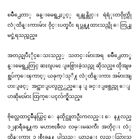
ၿမိဳ႕ေတာ္ ခန္းမေရွ႕ႏွင့္ ရန္ကုန္တိုင္း ရဲရံုးတ၀ိုုက္ကို
လံုထိန္းကားမ်ား ၀ိုင္းပတ္ၿပီး ရပ္တန္႔ထားသည္ကို ေတြ႕ျ
မင္ခဲ့ရသည္သည္။
အတည္မျပဳႏိုင္ေသးသည့္ သတင္းမ်ားအရ ၿမိဳ႕ေတာ္ခ
န္းမေရွ႕တြင္ ဆႏၵျပမႈ ျဖစ္ပြားခဲ့သည္ဟု ဆိုသည္။ ထိုအျဖ
စ္အပ်က္ေၾကာင့္ ယခုက့ဲသုိ႔ လံုထိန္းကား အမ်ားအျ
ပားျဖင့္ အင္အားျပလွည့္လည္ေန ျခင္းျဖစ္သည္ဟု ေျ
ပာဆိုမႈမ်ား ထြက္ေပၚလ်က္ရွိသည္။
ဗိုလ္တေထာင္ၿမိဳနယ္တြင္ ေနထိုင္သူတဦးကလည္း ေန႔လည္
၁၂နာရီခန္႔က မဟာဗႏၶဳလ လမ္းမႀကီး အတိုင္း လံု
ထိန္းကား ၁၂စီးခန္႔ ပါသည့္ ယာဥ္တန္း လွည့္လည္သြားသ