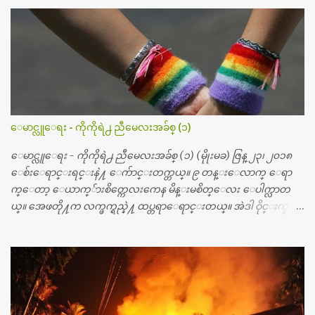
ဆရာဝန္က ဝိတိုရိယေဟာ္တယ္လိုအခန္းမွာ တရက္ က်ပ္ ၃ ေသာင္းနဲ႔ေနေ
စၿပီး၊ အာရွေတာ္ဝင္ခြဲစိတ္ခန္းကို ငွားရမ္းခြဲစိတ္ အရိုးအစားထိုးကုပါတ
ယ္။ ေဆးစစ္၊ေဆးဝယ္၊ ခြဲစိတ္ကု၊ အရိုးအစားထိုးပစၥည္း စတဲ့စရိ
တ္ေတြနဲ႔ေဆးရံုမွာ ၂ ပတ္ေနထိုင္စရိတ္ သိန္း ၇၀ ေလာက္ ကုန္သြား
ပါတယ္။ သူငယ္ခ်င္းျဖစ္သူကို လာေတြ႔ရင္း ဟိုတယ္လို သန္႔ရွင္းသ
ပ္ရပ္တဲ့ ဝိတိုရိယေဆးရံုမွာ စီတီစကင္ နဲ႔ အမ္အာအိုင္1 စက္ခန္းကိုေ
တြ႔လို႔ေမးၾကည့္ေတာ့ တခါစမ္းရင္ က်ပ္တသိန္းေက်ာ္ က်သင့္
တယ္သိရပါတယ္။ တခါတေလ ကိုယ္လက္ေျခ၊ ဦးေႏွာက္ေတြ အေသး
ေမာင္လူေရး - ကိုကိုရဲ႕ ညီမေလးအခ်စ္ (၁)
စိတ္ၾကည့္လိုရင္ ဒီစက္ၾကီးေတြနဲ႔ စမ္းသပ္ရပါတယ္။ ခႏၱာကိုယ္အစိတ္ပို
င္း ကလီစာေတြကိုၾကည့္ရႈတဲ့ အာလထရာေဆာင္း2 စက္ေတြ
ေမာင္လူေရး - ကိုကိုရဲ႕ ညီမေလးအခ်စ္ (၁) (မိုုးမခ) ဇြန္ ၂၃၊ ၂၀၁၈
ကေတာ့ ေစ်းသိပ္မႀကီးလို႔ ျမန္မာျပည္ေဆးရံုတိုင္းရွိပါတယ္။
ေစ်းေရာင္းရင္းနဲ႔ ေက်ာင္းတက္တယ္။ ၉ တန္းေလာက္ ေရာ
တစ္ခါစမ္းရင္ က်ပ္တစ္ေသာင္းေလာက္ က်သင့္ပါတယ္။ စာေရးသူ လြ
က္ေတာ့ ေယာက္်ားစိတ္ကေလးကေန မိန္းမစိတ္ေလး ေပါက္လာတ
န္ခဲ့တဲ့ (၂)...
ယ္။ အေဖတို႔က လက္ဖက္ရည္နဲ႔ ထပ္တရာေရာင္းတယ္။ အဲဒါ ဝိုင္းကူ
တာေပါ့။ မိန္းကေလး အေပါင္းအသင္းလည္း မ်ားတယ္။ ငယ္ငယ္တု
န္းကေတာ့ အမေတြနဲ႔ ေနတာဆုိေတာ့ သနပ္ခါးေလးေတြ လိမ္း
တယ္။ ပန္းပန္တယ္။ မိန္းကေလး အဝတ္အစားေတြကိုလည္း ခုိးဝတ္တ
ယ္။ မိန္းမစိတ္ရွိေတာ့ ရွိေပမယ့္ ကိုယ့္ကိုယ္ကို မိန္းမစိတ္ေပါက္မွန္း
သိတာက ၉ တန္း၊ ၁၀ တန္းေလာက္ကမွ။ ညီအစ္ကို ေမာင္နွမ အားလံုး ၆
ေယာက္ရွိတယ္။ အစ္ကို ၃ ေယာက္၊ အစ္မ ႏွစ္ေယာက္။ အစ္ကိုေတြက