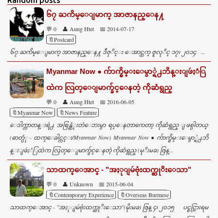
Random posts
m
၆၇ ႀကိမ္ေျမာက္ အာဇာနည္ေန႔
e
💬 0
👤 Aung Htet
📅 2014-07-17
n
🔖Postcard
t
၆၇ ႀကိမ္ေျမာက္ အာဇာနည္ေန႔ ဒီဇုိင္း ေအာင္ထက္ ဇူလုိင္ ၁၇၊ ၂၀၁၄ ...
s
Myanmar Now ● က်ာက္စိမ္းေမွာ္ရဲ႕ဘိန္းျဖဴႏံြ
ထဲက လြတ္ေျမာက္ခ်င္ေနတဲ့ ကိုဆံရွည္
💬 0
👤 Aung Htet
📅 2016-06-05
🔖Myanmar Now
🔖News Feature
ေဒါက္တာတန္းရဲ႕ အစြန္ဆံုးတဲေဘးမွာ ရပ္ေနတာကေတာ့ ကိုဆံရွည္ ျဖစ္ပါတယ္
(ဓာတ္ပံု - ထက္ေခါင္လင္း/Myanmar Now) Myanmar Now ● က်ာက္စိမ္းေမွာ္ရဲ႕ဘိ
န္းျဖဴႏံြထဲက လြတ္ေျမာက္ခ်င္ေနတဲ့ ကိုဆံရွည္ (မုိးမခ) ဇြန္...
သာထက္ေအာင္ - "အႏုျမဴဗုံးထက္ဆုိးေသာ"
💬 0
👤 Unknown
📅 2015-06-04
🔖Contemporary Experience
🔖Overseas Burmese
သာထက္ေအာင္ - "အႏုျမဴဗုံးထက္ဆုိးေသာ"(မိုးမခ) ဇြန္ ၄၊ ၂၀၁၅ ပင္စင္သြားရမ