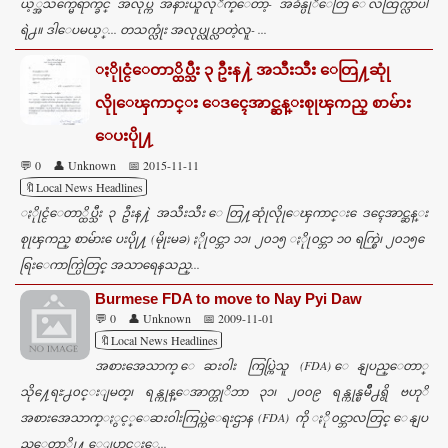
ယ့္အသက္မေရာက္ခင္ အလုပ္က အနားယူလုိက္ေတာ့- အခ်ိန္ပုိေတြ ေလထြက္လာပါ
ရဲ႕။ ဒါေပမယ့္... တသက္လုံး အလုပ္လုပ္လာတဲ့လူ- ...
ႏိုုင္ငံေတာ္ထိပ္သီး ၃ ဦးန႔ဲ အသီးသီး ေတြ႔ဆုုံ
လိုုေၾကာင္း ေဒၚေအာင္ဆန္းစုုၾကည္ စာမ်ား
ေပးပိုု႔
💬 0
👤 Unknown
📅 2015-11-11
🔖Local News Headlines
ႏိုုင္ငံေတာ္ထိပ္သီး ၃ ဦးန႔ဲ အသီးသီး ေတြ႔ဆုုံလိုုေၾကာင္း ေဒၚေအာင္ဆန္း
စုုၾကည္ စာမ်ား ေပးပိုု႔ (မိုုးမခ) ႏိုု၀င္ဘာ ၁၁၊ ၂၀၁၅ ႏိုု၀င္ဘာ ၁၀ ရက္စြဲ၊ ၂၀၁၅ ေ
ရြးေကာက္ပြဲတြင္ အသာရေနသည္...
Burmese FDA to move to Nay Pyi Daw
💬 0
👤 Unknown
📅 2009-11-01
🔖Local News Headlines
အစားအေသာက္ ေဆး၀ါး ကြပ္ကြဲသူ (FDA) ေနျပည္ေတာ္
သို႔ေရႊ႕၀င္းျမတ္၊ ရန္ကုန္ေအာက္တုိဘာ ၃၁၊ ၂၀၀၉ ရန္ကုန္ၿမိဳ႕ရွိ ဗဟုိ
အစားအေသာက္ႏွင့္ေဆး၀ါးကြပ္ကဲေရးဌာန (FDA) ကို ႏို၀င္ဘာလတြင္ ေနျပ
ည္ေတာ္သို႔ ေျပာင္းေ...