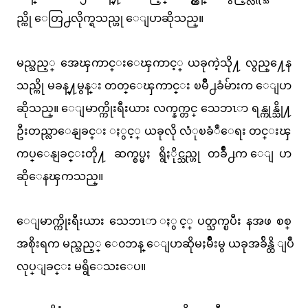
ည္ကို ေတြ႕လိုက္ရသည္ဟု ေျပာဆိုသည္။
မည္သည့္ အေၾကာင္းေၾကာင့္ ယခုကဲ့သို႔ လွည္႔ေန
သည္ကို မခန္႔မွန္း တတ္ေၾကာင္း ၿမိဳ႕ခံမ်ားက ေျပာ
ဆိုသည္။ ေျမာက္ကိုးရီးယား လက္နက္တင္ သေဘၤာ ရန္ကုန္သို႔
ဦးတည္လာေနျခင္း ႏွင့္ ယခုလို လံုၿခံဳေရး တင္းၾ
ကပ္ေနျခင္းတို႔ ဆက္စပ္မႈ ရွိႏိုင္သည္ဟု တခ်ဳိ႕က ေျပာ
ဆိုေနၾကသည္။
ေျမာက္ကိုးရီးယား သေဘၤာ ႏွင့္ ပတ္သက္ၿပီး နအဖ စစ္
အစိုးရက မည္သည့္ ေ၀ဘန္ ေျပာဆိုမႈမ်ိဳးမွ ယခုအခ်ိန္ထိ ျပဳ
လုပ္ျခင္း မရွိေသးေပ။