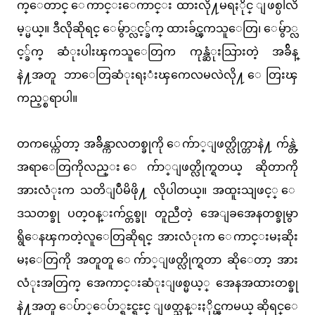
က္ေတာင္ ေကာင္းေကာင္း ထားလို႔မရႏိုင္ ျဖစ္ပါလိ
မ့္မယ္။ ဒီလိုဆိုရင္ ေမွ်ာ္လင့္ခ်က္ ထားခ်င္ၾကသူေတြ၊ ေမွ်ာ္လ
င့္ခ်က္ ဆံုးပါးၾကသူေတြက ကုန္ဆံုးသြားတဲ့ အခ်ိန္
နဲ႔အတူ ဘာေတြဆံုးရႈံးၾကေလမလဲလို႔ ေတြးၾ
ကည့္စရာပါ။
တကယ္က်ေတာ့ အခ်ိန္ကာလတစ္ခုကို ေက်ာ္ျဖတ္လိုက္တာနဲ႔ က်န္တဲ့
အရာေတြကိုလည္း ေက်ာ္ျဖတ္လိုက္ရတယ္ ဆိုတာကို
အားလံုးက သတိျပဳမိဖို႔ လိုပါတယ္။ အထူးသျဖင့္ ေ
ဒသတစ္ခု ပတ္ဝန္းက်င္တစ္ခု၊ တူညီတဲ့ အေျခအေနတစ္ခုမွာ
ရွိေနၾကတဲ့လူေတြဆိုရင္ အားလံုးက ေကာင္းမႈဆိုး
မႈေတြကို အတူတူ ေက်ာ္ျဖတ္လိုက္ရတာ ဆိုေတာ့ အား
လံုးအတြက္ အေကာင္းဆံုးျဖစ္မယ့္ အေနအထားတစ္ခု
နဲ႔အတူ ေပ်ာ္ေပ်ာ္ရႊင္ရႊင္ ျဖတ္သန္းႏိုင္ၾကမယ္ ဆိုရင္ေ