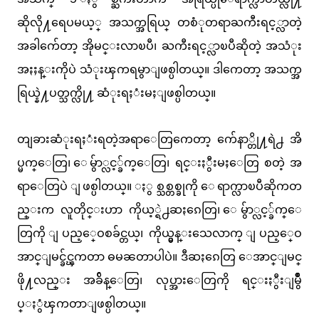
ဆိုလို႔ရေပမယ့္ အသက္အရြယ္ တစံုတရာႀကီးရင့္လာတဲ့
အခါက်ေတာ့ အိုမင္းလာၿပီ၊ ႀကီးရင့္လာၿပီဆိုတဲ့ အသံုး
အႏႈန္းကိုပဲ သံုးၾကရမွာျဖစ္ပါတယ္။ ဒါကေတာ့ အသက္အ
ရြယ္နဲ႔ပတ္သက္လို႔ ဆံုးရႈံးမႈျဖစ္ပါတယ္။
တျခားဆံုးရႈံးရတဲ့အရာေတြကေတာ့ က်ေနာ္တို႔ရဲ႕ အိ
ပ္မက္ေတြ၊ ေမွ်ာ္လင့္ခ်က္ေတြ၊ ရင္းႏွီးမႈေတြ စတဲ့ အ
ရာေတြပဲ ျဖစ္ပါတယ္။ ႏွစ္သစ္တစ္ခုကို ေရာက္လာၿပီဆိုကတ
ည္းက လူတိုင္းဟာ ကိုယ့္ရဲ႕ဆႏၵေတြ၊ ေမွ်ာ္လင့္ခ်က္ေ
တြကို ျပည့္ဝေစခ်င္တယ္၊ ကိုယ္မွန္းသေလာက္ ျပည့္ဝေ
အာင္ျမင္ခ်င္ၾကတာ ဓမၼတာပါပဲ။ ဒီဆႏၵေတြ ေအာင္ျမင္
ဖို႔လည္း အခ်ိန္ေတြ၊ လုပ္အားေတြကို ရင္းႏွီးျမွဳဳ
ပ္ႏွံၾကတာျဖစ္ပါတယ္။