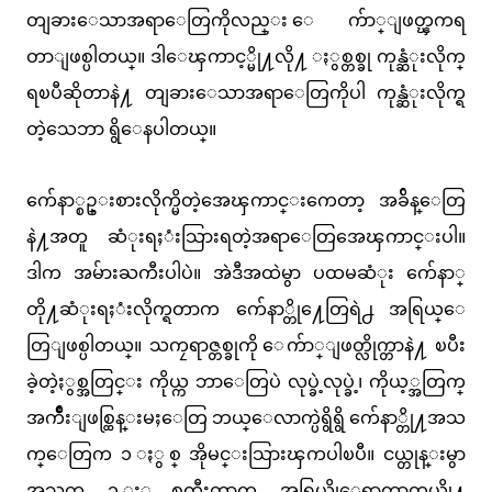
တျခားေသာအရာေတြကိုလည္း ေက်ာ္ျဖတ္ၾကရ
တာျဖစ္ပါတယ္။ ဒါေၾကာင့္မို႔လို႔ ႏွစ္တစ္ခု ကုန္ဆံုးလိုက္
ရၿပီဆိုတာနဲ႔ တျခားေသာအရာေတြကိုပါ ကုန္ဆံုးလိုက္ရ
တဲ့သေဘာ ရွိေနပါတယ္။
က်ေနာ္စဥ္းစားလိုက္မိတဲ့အေၾကာင္းကေတာ့ အခ်ိန္ေတြ
နဲ႔အတူ ဆံုးရႈံးသြားရတဲ့အရာေတြအေၾကာင္းပါ။
ဒါက အမ်ားႀကီးပါပဲ။ အဲဒီအထဲမွာ ပထမဆံုး က်ေနာ္
တို႔ဆံုးရႈံးလိုက္ရတာက က်ေနာ္တို႔ေတြရဲ႕ အရြယ္ေ
တြျဖစ္ပါတယ္။ သကၠရာဇ္တစ္ခုကို ေက်ာ္ျဖတ္လိုက္တာနဲ႔ ၿပီး
ခဲ့တဲ့ႏွစ္အတြင္း ကိုယ္က ဘာေတြပဲ လုပ္ခဲ့လုပ္ခဲ့၊ ကိုယ့္အတြက္
အက်ဳိးျဖစ္ထြန္းမႈေတြ ဘယ္ေလာက္ပဲရွိရွိ က်ေနာ္တို႔အသ
က္ေတြက ၁ ႏွစ္ အိုမင္းသြားၾကပါၿပီ။ ငယ္တုန္းမွာ
အသက္ ၁ ႏွစ္ႀကီးတာက အရြယ္ပိုေရာက္လာတယ္လို႔