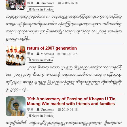
💬 0
👤 Unknown
📅 2009-08-18
n
🔖News in Photos
t
ဆန္ဖရန္ေရာက္ျမန္မာမ်ားက ေဒၚေအာင္ဆန္းစုၾကည္လြတ္ေျမာက္ေရးအတြက္
s
ဆႏၵျပ ႏိုင္ငံေရးအက်ဥ္းသားမ်ား လုံး၀လြတ္ေျမာက္ေရးသာ အဓိကက်ေၾ
ကာင္း ထုတ္ေဖာ္ေျပာ မိုးမခဓာတ္ပုံသတင္း ၾသဂုတ္ ၁၈၊ ၂၀၀၉ အေမရိက
န္ျပည္၊ ကယ္လီဖို...
return of 2007 generation
💬 0
👤 Moemaka
📅 2012-01-18
🔖News in Photos
၂ဝဝ၇ မ်ဳိးဆက္ ဗကသ ျပန္လည္ ဖဲြ႔စည္းဓာတ္ပုံသတင္းဇန္န၀ါရီ
၁၈၊ ၂၀၁၂၂၀၀၇ မ်ဳိးဆက္ ဗကသကို မၾကာေသးမီက ေထာင္မွ ျပန္လြတ္လာသူ
တုိ႔ႏွင့္ ယေန႔ ျပန္လည္ ဖြဲ႕စည္းလိုက္သည္ဟု သိရသည္။ဥကၠ႒ ကိုေက်ာ္ကိုကို၊
ဒု- ဥကၠ႒ -- ကို...
19th Anniversary of Passing of Khayan U Tin
Maung Win marked with friends and families
💬 0
👤 Unknown
📅 2010-01-18
🔖News in Photos
အင္န္အယ္ဒီပါတီ၏ ခရမ္းျမိဳ႔နယ္ျပည္သူ႔လႊတ္ေတာ္ကိုယ္စားလွယ္ ဦးတင္ေမာ