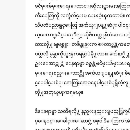
ၿငိမ္းခ်မ္းေရးေတာင္းဆိုလႈပ္ရွားမႈအတြက္
ကီးေတြကို လက္ခံက်င္းပ ေပးခဲ့ၾကတာပဲ။
သိပၸံပညာရွင္ေတြ အက်ယ္ျပန္႔ဆံုး ပါဝင္ႏိုင
ယ္ေတာ္မႈိင္းဆုိရင္ ဆိုဗီယက္ယူနီယံကေပးတဲ့
ထားလို႔ မျဖစ္ဘူး။ တခ်ိန္တုန္းက ေတာ္လွန္
ပယ္သလို မွန္တာကိုယူၾကရမွာပဲမို႔လား။ က်ေန
ဥ္းေအာင္လုပ္တဲ့ ေနရာမွာ စစ္မွန္တဲ့ၿငိမ္းခ်မ္
မ္းေရးစည္းေဘာင္ကို အက်ယ္ျပန္႔ဆံုး ခ်ဲ
င္ေပါင္းစံု၊ အေတြးအေခၚေပါင္းစံုရွိတဲ့လူ အ
တို႔အတုယူၾကရမယ္။
ဒီေနရာမွာ သတိရလို႔ နည္းနည္းျဖည့္စြက္ၿပီး
ပ္ေနဝင္းေခါင္းေဆာင္တဲ့ စစ္ဝါဒီေတြက အဲဒ