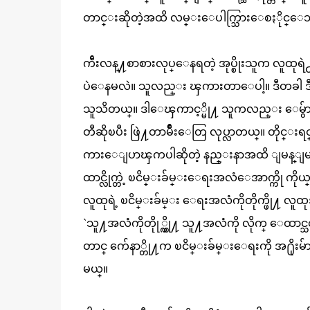
တာင္းဆိုတဲ့အထိ လမ္းေပါက္သြားေစႏိုင္
က်ီးလန္႔စာစားလုပ္ေနရတဲ့ အုပ္စိုးသူက လူ
ပဲေနမလဲ။ သူလည္း ၾကားတာေပါ့။ ဒီတခါ ဒီ
သူသိတယ္။ ဒါေၾကာင့္မို႔ သူကလည္း ေမွ်ာက
တီဆိုၿပီး ဖြဲ႔တာမ်ဳိးေတြ လုပ္လာတယ္။ တိုင္း
ကားေျပာၾကပါဆိုတဲ့ နည္းနာအထိ ျမန္ျမန
ထာင္လိုက္တဲ့ ၿငိမ္းခ်မ္းေရးအလံေအာက္ကို က
လူထုရဲ့ ၿငိမ္းခ်မ္း ေရးအလံကိုတိုက္ဖို႔ လ
`သူ႔အလံကိုတိုု္က္ဖို႔ သူ႔အလံကို လိုက္ ေထာင္
တာင္ က်ေနာ္တို႔က ၿငိမ္းခ်မ္းေရးကို အ႐ိုး
မယ္။