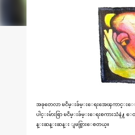
အခုတေလာ ၿငိမ္းခ်မ္းေရးအေၾကာင္
ပါင္းမ်ားစြာ ၿငိမ္းခ်မ္းေရးစကားသံနဲ႔ ေ
န္းဆန္းဆန္း ျဖစ္သြားေစတယ္။