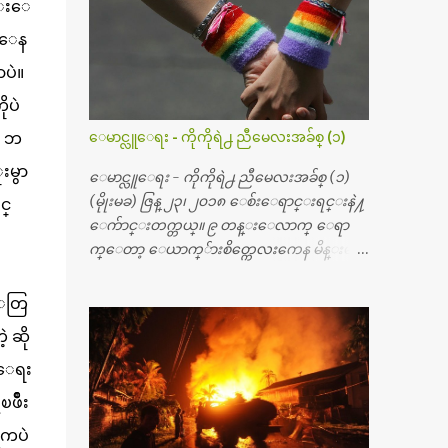
တယ္။ အရိုးအထူးကု ဆရာဝန္က ဝိတိုရိယေဟာ္တ
်မ္းေ
ယ္လိုအခန္းမွာ တရက္ က်ပ္ ၃ ေသာင္းနဲ႔ေနေ
ပ္ေန
စၿပီး၊ အာရွေတာ္ဝင္ခြဲစိတ္ခန္းကို ငွားရမ္းခြဲစိ
ပဲ။
တ္ အရိုးအစားထိုးကုပါတယ္။ ေဆးစစ္၊ေဆး
ဝယ္၊ ခြဲစိတ္ကု၊ အရိုးအစားထိုးပစၥည္း စတဲ့စရိ
ုပဲ
တ္ေတြနဲ႔ေဆးရံုမွာ ၂ ပတ္ေနထိုင္စရိတ္ သိ
ေမာင္လူေရး - ကိုကိုရဲ႕ ညီမေလးအခ်စ္ (၁)
ွ ဘ
န္း ၇၀ ေလာက္ ကုန္သြားပါတယ္။ သူငယ္ခ်င္းျ
းမွာ
ဖစ္သူကို လာေတြ႔ရင္း ဟိုတယ္လို သန္႔ရွင္း
ေမာင္လူေရး - ကိုကိုရဲ႕ ညီမေလးအခ်စ္ (၁)
သပ္ရပ္တဲ့ ဝိတိုရိယေဆးရံုမွာ စီတီစကင္ နဲ႔ အမ္အာ
(မိုုးမခ) ဇြန္ ၂၃၊ ၂၀၁၈ ေစ်းေရာင္းရင္းနဲ႔
င္
အိုင္1 စက္ခန္းကိုေတြ႔လို႔ေမးၾကည့္ေ
ေက်ာင္းတက္တယ္။ ၉ တန္းေလာက္ ေရာ
တာ့ တခါစမ္းရင္ က်ပ္တသိန္းေက်ာ္ က်သင့္တ
က္ေတာ့ ေယာက္်ားစိတ္ကေလးကေန မိန္းမစိ
ယ္သိရပါတယ္။ တခါတေလ ကိုယ္လက္ေျခ၊
တ္ေလး ေပါက္လာတယ္။ အေဖတို႔က လက္ဖက္ရ
ဦးေႏွာက္ေတြ အေသးစိတ္ၾကည့္လိုရင္ ဒီစက္ၾ
ည္နဲ႔ ထပ္တရာေရာင္းတယ္။ အဲဒါ ဝိုင္းကူ
ေတြ
ကီးေတြနဲ႔ စမ္းသပ္ရပါတယ္။ ခႏၱာကိုယ္အစိတ္ပို
တာေပါ့။ မိန္းကေလး အေပါင္းအသင္းလ
 ဆို
င္း ကလီစာေတြကိုၾကည့္ရႈတဲ့ အာလထ
ည္း မ်ားတယ္။ ငယ္ငယ္တုန္းကေတာ့ အမေတြနဲ႔
ရာေဆာင္း2 စက္ေတြကေတာ့ ေစ်းသိပ္မႀ
ေနတာဆုိေတာ့ သနပ္ခါးေလးေတြ လိမ္း
္ေရး
ကီးလို႔ ျမန္မာျပည္ေဆးရံုတိုင္းရွိပါတယ္။
တယ္။ ပန္းပန္တယ္။ မိန္းကေလး အဝတ္အစားေ
ဖိဳး
တစ္ခါစမ္းရင္ က်ပ္တစ္ေသာင္းေလာက္ က်သ
တြကိုလည္း ခုိးဝတ္တယ္။ မိန္းမစိတ္ရွိေတာ့
ုကပဲ
င့္ပါတယ္။ စာေရးသူ လြန္ခဲ့တဲ့ (၂)...
ရွိေပမယ့္ ကိုယ့္ကိုယ္ကို မိန္းမစိတ္ေပါက္မွန္း