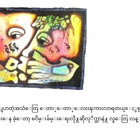
းေျပာတဲ့အသံေတြ ေတာ္ေတာ္ေလးၾကားလာရတယ္။ ႏွစ
ဝးေန ခဲ့ေတာ့ ၿငိမ္းခ်မ္းေရးလို႔ဆိုလုိက္တာနဲ႔ လူေတြ လ