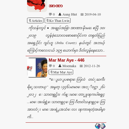
အာဏာ
💬 0
👤 Aung Htet
📅 2019-04-10
🔖Articles
🔖Ko Than Lwin
ကိုသန်းလွင် ● အချုပ်အခြာ အာဏာ(မိုးမခ) ဧပြီ ၁ဝ၊
၂ဝ၁၉ လွန်ခဲ့သောလစောစောပိုင်းက တရုတ်ပြည်
အရှေ့ပိုင်း ဂျင်ဟူ (Jinhu County) နယ်တွင် အဘယ့်
ကြောင့်ကလေးငယ် ၁၄၅ ယောက်မှာ ဒိတ်လွန်နေသော...
Mar Mar Aye - 446
💬 0
👤 Moemaka
📅 2012-11-26
🔖Mar Mar Aye
“ေျပာျပစရာေတြလဲ တပံုႀကီး
ရိွေသးတယ္” အမွတ္ (၄၄၆)မာမာေအးႏုိ၀င္ဘာ ၂၆၊
၂၀၁၂ ေသာတရွင္မ်ား က်န္းမာေတာ္မူၾကပါစရွင္
...မာေအးခ်စ္တဲ့ေသာတရွင္ေတြ ဂီတ၀ါသနာရွင္ေတြ
အားလံုး မာေအးရဲ႕အသံေလး ၾကားရတဲ့အခါမွာ
ကိ...