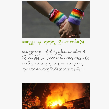
မ္းသြားလို႔ အရိုးအစားထိုးကုသျခင္း လုပ္ပါ
တယ္။ အရိုးအထူးကု ဆရာဝန္က ဝိတိုရိယေဟာ္တ
ယ္လိုအခန္းမွာ တရက္ က်ပ္ ၃ ေသာင္းနဲ႔ေနေ
စၿပီး၊ အာရွေတာ္ဝင္ခြဲစိတ္ခန္းကို ငွားရမ္းခြဲစိ
တ္ အရိုးအစားထိုးကုပါတယ္။ ေဆးစစ္၊ေဆး
ဝယ္၊ ခြဲစိတ္ကု၊ အရိုးအစားထိုးပစၥည္း စတဲ့စရိ
တ္ေတြနဲ႔ေဆးရံုမွာ ၂ ပတ္ေနထိုင္စရိတ္ သိ
ေမာင္လူေရး - ကိုကိုရဲ႕ ညီမေလးအခ်စ္ (၁)
န္း ၇၀ ေလာက္ ကုန္သြားပါတယ္။ သူငယ္ခ်င္းျ
ဖစ္သူကို လာေတြ႔ရင္း ဟိုတယ္လို သန္႔ရွင္း
ေမာင္လူေရး - ကိုကိုရဲ႕ ညီမေလးအခ်စ္ (၁)
သပ္ရပ္တဲ့ ဝိတိုရိယေဆးရံုမွာ စီတီစကင္ နဲ႔ အမ္အာ
(မိုုးမခ) ဇြန္ ၂၃၊ ၂၀၁၈ ေစ်းေရာင္းရင္းနဲ႔
အိုင္1 စက္ခန္းကိုေတြ႔လို႔ေမးၾကည့္ေ
ေက်ာင္းတက္တယ္။ ၉ တန္းေလာက္ ေရာ
တာ့ တခါစမ္းရင္ က်ပ္တသိန္းေက်ာ္ က်သင့္တ
က္ေတာ့ ေယာက္်ားစိတ္ကေလးကေန မိန္းမစိ
ယ္သိရပါတယ္။ တခါတေလ ကိုယ္လက္ေျခ၊
တ္ေလး ေပါက္လာတယ္။ အေဖတို႔က လက္ဖက္ရ
ဦးေႏွာက္ေတြ အေသးစိတ္ၾကည့္လိုရင္ ဒီစက္ၾ
ည္နဲ႔ ထပ္တရာေရာင္းတယ္။ အဲဒါ ဝိုင္းကူ
ကီးေတြနဲ႔ စမ္းသပ္ရပါတယ္။ ခႏၱာကိုယ္အစိတ္ပို
တာေပါ့။ မိန္းကေလး အေပါင္းအသင္းလ
င္း ကလီစာေတြကိုၾကည့္ရႈတဲ့ အာလထ
ည္း မ်ားတယ္။ ငယ္ငယ္တုန္းကေတာ့ အမေတြနဲ႔
ရာေဆာင္း2 စက္ေတြကေတာ့ ေစ်းသိပ္မႀ
ေနတာဆုိေတာ့ သနပ္ခါးေလးေတြ လိမ္း
ကီးလို႔ ျမန္မာျပည္ေဆးရံုတိုင္းရွိပါတယ္။
တယ္။ ပန္းပန္တယ္။ မိန္းကေလး အဝတ္အစားေ