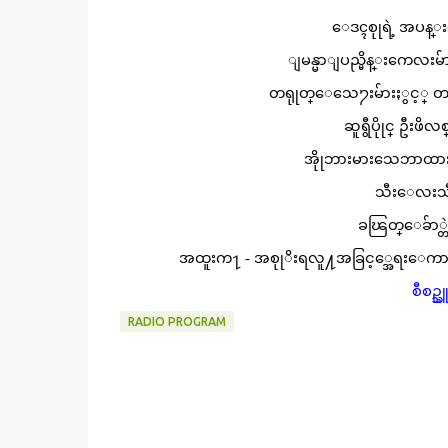
ေဒၚစုုရဲ့ အပန္
ျမန္မာျပည္မိန္းကေလးမ်ား
တရုုတ္ေသေ႒းမ်ားႏွင့္ တရ
ဆူရွီပိုုင္ ဦး
အိုုဘားမားသေဘာထားနဲ႔
သီးေလးသီ
ခၽြတ္ေခ်ာ္တ
အထူးက႑ - အစုုိးရလူ႔အခြင့္အေရးေကာ္မရွ
စီစဥ္သ
RADIO PROGRAM