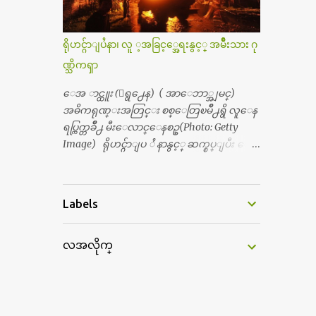
တစ္ခါစမ္းရင္ က်ပ္တစ္ေသာင္းေလာက္ က်သ
တြကိုလည္း ခုိးဝတ္တယ္။ မိန္းမစိတ္ရွိေတာ့
င့္ပါတယ္။ စာေရးသူ လြန္ခဲ့တဲ့ (၂)...
ရွိေပမယ့္ ကိုယ့္ကိုယ္ကို မိန္းမစိတ္ေပါက္မွန္း
သိတာက ၉ တန္း၊ ၁၀ တန္းေလာက္ကမွ။ ညီအ
ရိုဟင္ဂ်ာျပႆနာ၊ လူ ့အခြင့္အေရးနွင့္ အမ်ိဳးသား ဂု
စ္ကို ေမာင္နွမ အားလံုး ၆ ေယာက္ရွိတယ္။ အစ္ကို ၃
ဏ္သိကၡာ
ေယာက္၊ အစ္မ ႏွစ္ေယာက္။ အစ္ကိုေတြက
လည္း သူ႔ အေပါင္းအသင္းနဲ႔ သူဆိုေ
ေအ ာင္ထူး (ေရွ႕ေန) ( အာေဘာ္အျမင္)
တာ့ အမေတြနဲ႔ဘဲ ေပါင္းတယ္။ ျပီးေတာ့
အဓိကရုဏ္းအတြင္း စစ္ေတြၿမိဳ႕ရွိ လူေန
အေဖကလည္း ေယာက္်ားဆုိ ေယာ
ရပ္ကြက္တခ်ိဳ႕ မီးေလာင္ေနစဥ္(Photo: Getty
က္်ားေလးလုိဘဲ ေနေစခ်င္တယ္။ အေဖ့ကို
Image) ရိုဟင္ဂ်ာျပ ႆ နာနွင့္ ဆက္စပ္ျပီး ေ
ေၾကာက္လည္း ေၾကာက္ရတယ္။ ေယာ
ဒၚေအာင္ဆန္းစုၾကည္သည္ နိုဘယ္ဆုန ဲ႔ မထိုက္တ
က္်ားဘဝဆုိတာ ျမင့္ျမတ္တယ္ေပါ့။ ေယာ
န္ေၾကာင္း လူသိရွင္ၾကား စြပ္စြဲခ်က္ ေပၚထြ
က္်ားေလး စိတ္လည္း ရွိေအာင္ ဘာသာေရး
က္လာခဲ့သည္။ ဇူလိုင္လ ၂၃ ရက္္ ေန႕ တြင္ အယ္လ္ဂ်ာ
Labels
လည္း လုိက္စားေအာင္ တန္ခူးလဆုိ တစ္လ
ဇီးရား နိုင္ငံတကာ ရုပ္သံလႊင့္ဌာနမွ ရိုဟင္ဂ်ာလူထု
လံုး ကိုရင္ ဝတ္ခုိင္းတယ္။ ေက်ာင္းမွာဆုိ
မ်ား ဘ၀ပ်က္ေနၾကသည့္ ပံုမ်ား၊ စခန္းအ
ရင္ ေယာက္်ားေလးေတြက ကိုယ့္ကို ဘာ
လအလိုက္
တြင္းေနထိုင္ရာ တြင္လည္း အကူအညီမ်ား မရ
ပဲျဖစ္ျဖစ္ မၾကားတၾကား စရင္စတယ္။
ရွိ၍ စားရမဲ့ေသာက္ရမဲ့ ျဖစ္ေနပံုမ်ား၊ ဘဂၤ
အေျခာက္ ဘာညာေပါ့၊ အာ့့လုိေလးေတြ
လားေဒ႕ရွ္ နိုင္ငံဘက္သုိ႕ ေလွျဖင့္ကူးေျ
စတာေပါ့။ ကိုယ္ကလည္း ရန္မျဖစ္ခ်င္ေတာ့ ျပန္
ပးရန္ ၾကိဳးစားေသာ္လည္း အဆိုပါ နုိင္ငံရွိ
မေျပာဘူး ေရွာင...
အာဏာပိုင္မ်ားက လက္မခံပဲ ထမင္းထုပ္ တေယာ