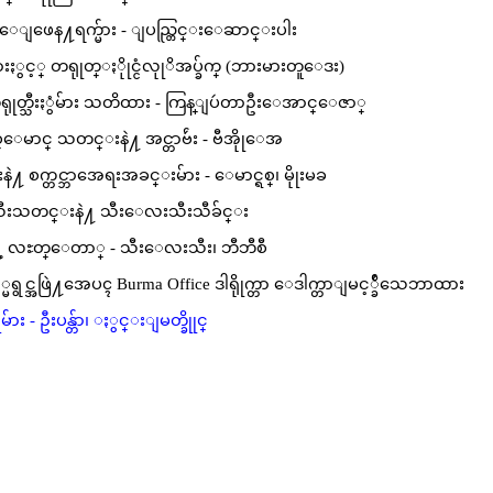
းေျဖေန႔ရက္မ်ား - ျပည္တြင္းေဆာင္းပါး
ႏွင့္ တရုုတ္ႏိုုင္ငံလုုိအပ္ခ်က္ (ဘားမားတူေဒး)
ုုတ္သီးႏွံမ်ား သတိထား - ကြန္ျပဴတာဦးေအာင္ေဇာ္
ဖိလစ္ေမာင္ သတင္းနဲ႔ အင္တာဗ်ဴး - ဗီအိုုေအ
 စက္တင္ဘာအေရးအခင္းမ်ား - ေမာင္ရစ္၊ မိုုးမခ
းသတင္းနဲ႔ သီးေလးသီးသီခ်င္း
ဲ့ လႊတ္ေတာ္ - သီးေလးသီး၊ ဘီဘီစီ
င္အဖြဲ႔အေပၚ Burma Office ဒါရိုုက္တာ ေဒါက္တာျမင့္ခ်ဴိသေဘာထား
ူမ်ား - ဦးပန္တ်ာ၊ ႏွင္းျမတ္ခိုုင္