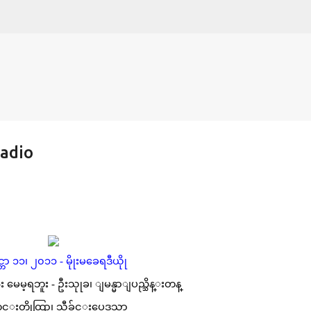
Skip to main content
adio
င္ဘာ ၁၁၊ ၂၀၁၁ - မိုုးမခေရဒီယိုု
 မေမ့ရဘူး - ဦးသုုခ၊ ျမန္မာျပည္သိန္းတန္
္းတိုုထြာ၊ သီခ်င္းပေဒသာ