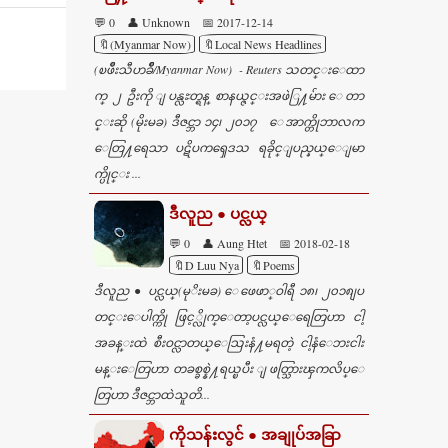
💬 0
👤 Unknown
📅 2017-12-14
🔖(Myanmar Now)
🔖Local News Headlines
(ၿဖိဳးသီဟခ်ိဳ/Myanmar Now) - Reuters သတင္းေထာ
က္ ၂ ဦးကို ျပန္လႊတ္ရန္ စာနယ္ဇင္းအဖဲြ႔မ်ား ေတာ
င္းဆို (မိုးမခ) ဒီဇင္ဘာ ၁၄၊ ၂၀၁၇ ေအာက္တိုဘာလက
ေတြ႔ရေသာ ပဋိပကၡေဒသ ရခိုင္ျပည္နယ္ေျမာ
က္ပိုင္း ...
ဒီလူည ● ပင္လယ္
💬 0
👤 Aung Htet
📅 2018-02-18
🔖D Luu Nya
🔖Poems
ဒီလူည ● ပင္လယ္(မုိးမခ) ေဖေဖာ္ဝါရီ ၁၈၊ ၂၀၁၈ျပ
တင္းေပါက္ကို ဖြင့္လိုက္ေတာ့ပင္လယ္ေရေတြဟာ ငါ့
အခန္းထဲ စီးဝင္လာတယ္ေသြးနံ႔မရတဲ့ ငါ့နံေဘးငါး
မန္းေတြဟာ တခစ္ခစ္နဲ႔ရယ္ၿပီး ျဖတ္သြားၾကလိပ္ေ
တြဟာ ဒီဇင္ဘာထဲသူတိ...
ကိုသန်းလွင် ● အချုပ်အခြာ