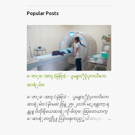
Popular Posts
ေဇာ္ေအာင္ (မုံရြာ) - ျမန္မာႏိုင္ငံပုဂၢလိကေ
ဆးရံုမ်ား
ေဇာ္ေအာင္ (မုံရြာ) - ျမန္မာႏိုင္ငံပုဂၢလိကေ
ဆးရံုမ်ား (မိုးမခ) ဇြန္ ၂၅၊ ၂၀၁၆ မႏွစ္ကေတာ့ ရ
န္ကုန္ ဝိတိုရိယေဆးရံုကို မိတ္ေဆြတေယာက္
ေဆးရံုတက္လို႔ သြားၾကည့္ခဲ့ပါ တယ္။ အရ
က္ေသာက္ျခင္းဒဏ္ေၾကာင့္ အသက္
၅၀ အရြယ္မွာ ေပါင္ညႇပ္ရိုးတြင္း ခ်င္ဆီေတြ ကုန္ခ