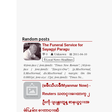
Random posts
The Funeral Service for
Sayagyi Paragu
💬 0
👤 Unknown
📅 2011-04-10
🔖Local News Headlines
@font-face { font-family: "Times New Roman"; }@font-
face { font-family: "Zawgyi-One"; }p.MsoNormal,
li.MsoNormal, div.MsoNormal { margin: 0in 0in
0.0001pt; font-size: 12pt; font-family: "Times Ne...
(ၿဖိဳးသီဟခ်ိဳ/Myanmar Now) -
Reuters သတင္းေထာက္ ၂
ဦးကို ျပန္လႊတ္ရန္ စာနယ္ဇင္းအ
ဖဲြ႔မ်ား ေတာင္းဆို