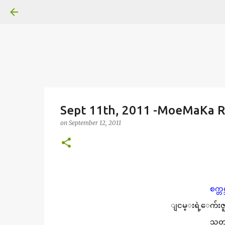
Sept 11th, 2011 -MoeMaKa R
on
September 12, 2011
စက္တ
ျငမ္းရဲ့ေက်းဇူး
သတင