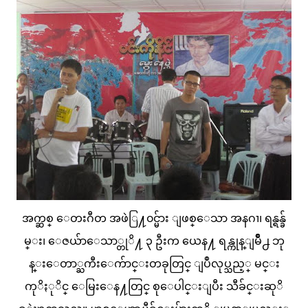
အက္ဆစ္ ေတးဂီတ အဖဲြ႔၀င္မ်ား ျဖစ္ေသာ အနဂၢ၊ ရန္ရန္ခ်
မ္း၊ ေဇယ်ာေသာ္တုိ႔ ၃ ဦးက ယေန႔ ရန္ကုန္ျမိဳ႕ ဘု
န္းေတာ္ႀကီးေက်ာင္းတခုတြင္ ျပဳလုပ္သည့္ မင္း
ကုိႏုိင္ ေမြးေန႔တြင္ စုေပါင္းျပီး သီခ်င္းဆုိ