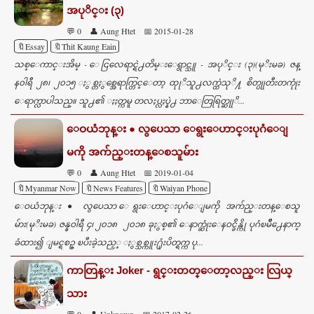
အပုိင္း (၃)
💬 0
👤 Aung Htet
📅 2015-01-28
🔖Essay
🔖Thit Kaung Eain
သစ္ေကာင္းအိမ္ - ေငြလေရာင္ရဲ႕တိမ္းေရွာင္သူ - အပုိင္း (၃)(မုိးမခ) ဇန္
န၀ါရီ ၂၈၊ ၂၀၁၅ ႏွစ္တႏွစ္အေရာက္တြင္ေတာ့ ထုုိသူ႕လက္ထဲသုိ႔ စိတ္ပုုတီးတကုုံး
ေရာက္လာပါသည္။ သူ႕၏ ႏႈတ္ကမူ တလႈပ္လႈပ္နဲ႕ ဘာေတြရြတ္ဆုုိ...
ေဝယံဘုန္း ● လွပေသာ ေရွးေဟာင္းပုဂံေျ
မကို အက်ည္းတန္ေစသူမ်ား
💬 0
👤 Aung Htet
📅 2019-01-04
🔖Myanmar Now
🔖News Features
🔖Waiyan Phone
ေဝယံဘုန္း ● လွပေသာ ေရွးေဟာင္းပုဂံေျမကို အက်ည္းတန္ေစသူ
မ်ား(မုိးမခ) ဇန္နဝါရီ ၄၊ ၂၀၁၈ ၂၀၁၈ ခုႏွစ္၏ ေနာက္ဆုံးေနဝင္ခ်ိန္ကို ပုဂံၿမိဳ႕ေနာက္
ခံထား၍ ျမင္ရစဥ္ ၿပီးခဲ့သည့္ ႏွစ္သစ္ကူး႐ုံးပိတ္ရက္က ပု...
ကာတြန္း Joker - ရွင္းတတ္ေတာ့လည္း လြယ္
သား