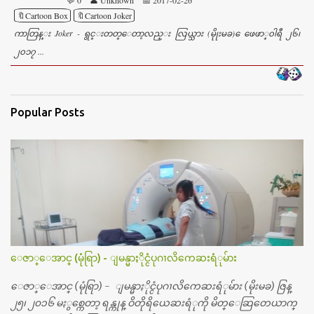
💬 0
👤 Unknown
📅 2017-02-26
🔖Cartoon Box
🔖Cartoon Joker
ကာတြန္း Joker - ရွင္းတတ္ေတာ့လည္း လြယ္သား (မိုုးမခ) ေဖေဖာ္၀ါရီ ၂၆၊
၂၀၁၇ ...
Popular Posts
ေဇာ္ေအာင္ (မုံရြာ) - ျမန္မာႏိုင္ငံပုဂၢလိကေဆးရံုမ်ား
ေဇာ္ေအာင္ (မုံရြာ) - ျမန္မာႏိုင္ငံပုဂၢလိကေဆးရံုမ်ား (မိုးမခ) ဇြန္
၂၅၊ ၂၀၁၆ မႏွစ္ကေတာ့ ရန္ကုန္ ဝိတိုရိယေဆးရံုကို မိတ္ေဆြတေယာက္