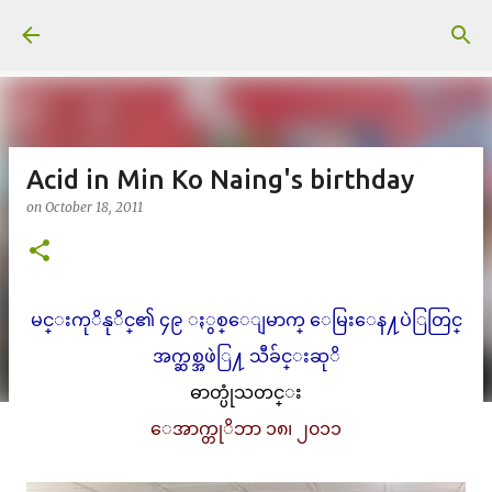
Skip to main content
Acid in Min Ko Naing's birthday
on
October 18, 2011
မင္းကုိနုိင္၏ ၄၉ ႏွစ္ေျမာက္ ေမြးေန႔ပဲြတြင္
အက္ဆစ္အဖဲြ႔ သီခ်င္းဆုိ
ဓာတ္ပုံသတင္း
ေအာက္တုိဘာ ၁၈၊ ၂၀၁၁