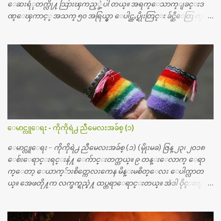
ေဆးရံုတက္လို႔ သြားၾကည့္ခဲ့ပါ တယ္။ အရက္ေသာက္ျခင္းဒ
ဏ္ေၾကာင့္ အသက္ ၅၀ အရြယ္မွာ ေပါင္ညႇပ္ရိုးတြင္း ခ်င္ဆီေတြ ကုန္ခ
မ္းသြားလို႔ အရိုးအစားထိုးကုသျခင္း လုပ္ပါတယ္။ အရိုးအထူးကု
ဆရာဝန္က ဝိတိုရိယေဟာ္တယ္လိုအခန္းမွာ တရက္ က်ပ္ ၃ ေသာင္းနဲ႔ေနေ
စၿပီး၊ အာရွေတာ္ဝင္ခြဲစိတ္ခန္းကို ငွားရမ္းခြဲစိတ္ အရိုးအစားထိုးကုပါတ
ယ္။ ေဆးစစ္၊ေဆးဝယ္၊ ခြဲစိတ္ကု၊ အရိုးအစားထိုးပစၥည္း စတဲ့စရိ
တ္ေတြနဲ႔ေဆးရံုမွာ ၂ ပတ္ေနထိုင္စရိတ္ သိန္း ၇၀ ေလာက္ ကုန္သြား
ပါတယ္။ သူငယ္ခ်င္းျဖစ္သူကို လာေတြ႔ရင္း ဟိုတယ္လို သန္႔ရွင္းသ
ပ္ရပ္တဲ့ ဝိတိုရိယေဆးရံုမွာ စီတီစကင္ နဲ႔ အမ္အာအိုင္1 စက္ခန္းကိုေ
တြ႔လို႔ေမးၾကည့္ေတာ့ တခါစမ္းရင္ က်ပ္တသိန္းေက်ာ္ က်သင့္
တယ္သိရပါတယ္။ တခါတေလ ကိုယ္လက္ေျခ၊ ဦးေႏွာက္ေတြ အေသး
ေမာင္လူေရး - ကိုကိုရဲ႕ ညီမေလးအခ်စ္ (၁)
စိတ္ၾကည့္လိုရင္ ဒီစက္ၾကီးေတြနဲ႔ စမ္းသပ္ရပါတယ္။ ခႏၱာကိုယ္အစိတ္ပို
င္း ကလီစာေတြကိုၾကည့္ရႈတဲ့ အာလထရာေဆာင္း2 စက္ေတြ
ေမာင္လူေရး - ကိုကိုရဲ႕ ညီမေလးအခ်စ္ (၁) (မိုုးမခ) ဇြန္ ၂၃၊ ၂၀၁၈
ကေတာ့ ေစ်းသိပ္မႀကီးလို႔ ျမန္မာျပည္ေဆးရံုတိုင္းရွိပါတယ္။
ေစ်းေရာင္းရင္းနဲ႔ ေက်ာင္းတက္တယ္။ ၉ တန္းေလာက္ ေရာ
တစ္ခါစမ္းရင္ က်ပ္တစ္ေသာင္းေလာက္ က်သင့္ပါတယ္။ စာေရးသူ လြ
က္ေတာ့ ေယာက္်ားစိတ္ကေလးကေန မိန္းမစိတ္ေလး ေပါက္လာတ
န္ခဲ့တဲ့ (၂)...
ယ္။ အေဖတို႔က လက္ဖက္ရည္နဲ႔ ထပ္တရာေရာင္းတယ္။ အဲဒါ ဝိုင္းကူ
တာေပါ့။ မိန္းကေလး အေပါင္းအသင္းလည္း မ်ားတယ္။ ငယ္ငယ္တု
န္းကေတာ့ အမေတြနဲ႔ ေနတာဆုိေတာ့ သနပ္ခါးေလးေတြ လိမ္း
တယ္။ ပန္းပန္တယ္။ မိန္းကေလး အဝတ္အစားေတြကိုလည္း ခုိးဝတ္တ