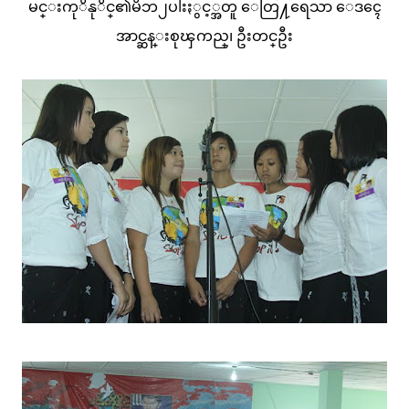
မင္းကုိနုိင္၏မိဘ၂ပါးႏွင့္အတူ ေတြ႔ရေသာ ေဒၚေ
အာင္ဆန္းစုၾကည္၊ ဦးတင္ဦး