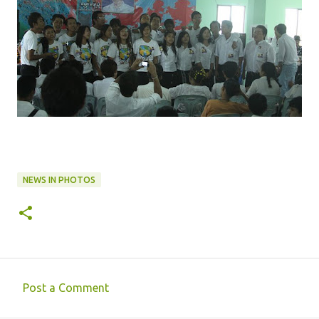
NEWS IN PHOTOS
Post a Comment
C