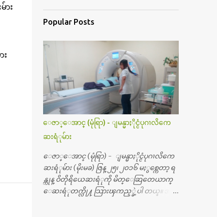
မ်ား
Popular Posts
ား
ေဇာ္ေအာင္ (မုံရြာ) - ျမန္မာႏိုင္ငံပုဂၢလိကေ
ဆးရံုမ်ား
ေဇာ္ေအာင္ (မုံရြာ) - ျမန္မာႏိုင္ငံပုဂၢလိကေ
ဆးရံုမ်ား (မိုးမခ) ဇြန္ ၂၅၊ ၂၀၁၆ မႏွစ္ကေတာ့ ရ
န္ကုန္ ဝိတိုရိယေဆးရံုကို မိတ္ေဆြတေယာက္
ေဆးရံုတက္လို႔ သြားၾကည့္ခဲ့ပါ တယ္။ အရ
က္ေသာက္ျခင္းဒဏ္ေၾကာင့္ အသက္
၅၀ အရြယ္မွာ ေပါင္ညႇပ္ရိုးတြင္း ခ်င္ဆီေတြ ကုန္ခ