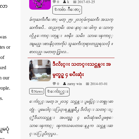
💬 0
👤 k
📅 2017-03-25
႔လာ
🔖ကဗ်ာ- ဂ်ဳိေဇာ္
ခ်က္​ႀကီးဂ်ဳိေဇာ္ မတ္ ၂၅၊ ၂၀၁၇ခ်က္​ႀကီး အသက္​
ႀကီးၿပီ... ထညက္​မီး ထ​ေနာင္​း​ေခါက္​ ​ေသာက္​
လို႔​ေကာင္​းတုန္​း ။ဇနီး၊ သမီး၊ သား​ေၾကာင္​့
 was
အျမည္​းစားနိုင္​တာကိုပဲ သူႀကီးဘုရားတည္​ရသလို ။
tes or
စာလည္​းမတတ္​ ႐ြာလ...
 of
ဒီလိႈင္း သတင္းသင္တန္း အ
nked
မွတ္စဥ္ ၄ ၿပီးဆုံး
n our
💬 0
👤 zarny win
📅 2014-03-01
eople.
🔖News
🔖ေက်ာ္လင္း
s.
ေက်ာ္လင္းမတ္ ၁၊ ၂၀၁၄ သင္တန္း ျမင္ကြင္း တစ္ခု (ဓာ
တ္ပုံ - ျမေဒါင္းႏြယ္)ရန္ကုန္ၿမိဳ႕ ဒီလိႈင္း သတင္းႏွ
င့္မီဒီယာသင္တန္း အပတ္စဥ္ ၄ ၿပီးဆုံးၿပီျဖစ္ေ
သာေၾကာင့္ ၾကာသပေတးေန႔က သင္တန္းဆ
မပုံ
င္းပဲြျပဳလုပ္ၿပ...