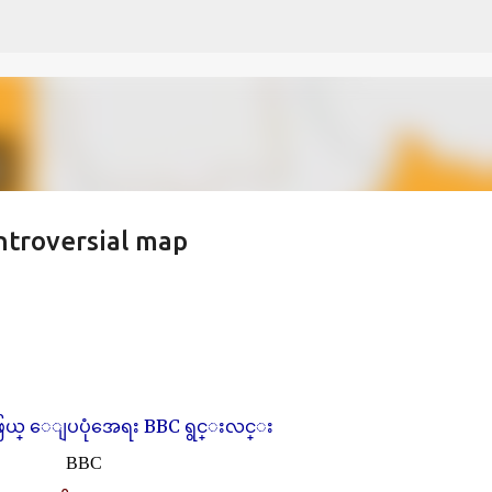
Skip to main content
ntroversial map
BBC ရွင္းလင္း
ဖြယ္ ေျပပုံအေရး
BBC