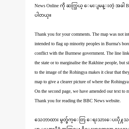
News Online ကို ဆက္သြယ္ ေမးျမန္းတဲ့ အခါ 
ပါတယ္။
Thank you for your comments. The map was not inte
intended to flag up minority peoples in Burma's bor
conflict with the Burmese government. The line lin
the state or to marginalise the Rakhine people, but 
to the image of the Rohingya makes it clear that th
map to give a clearer picture of where the Rohingya
On the second page, we have amended our text to ma
Thank you for reading the BBC News website.
သေဘာထား မွတ္ခ်က္ေတြ ေရးသားေပးပို႔သည့္