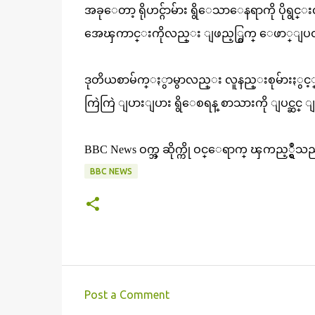
အခုေတာ့ ရိုဟင္ဂ်ာမ်ား ရွိေသာေနရာကို ပိုရွ
အေၾကာင္းကိုလည္း ျဖည့္စြက္ ေဖာ္ျပ
ဒုတိယစာမ်က္ႏွာမွာလည္း လူနည္းစုမ်ားႏွ
ကြဲကြဲ ျပားျပား ရွိေစရန္ စာသားကို ျပင္ဆ
BBC News ဝက္ဘ္ ဆိုက္ကို ဝင္ေရာက္ ၾကည့္ရွ
BBC NEWS
Post a Comment
C