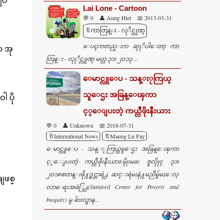
ျပ
Lai Lone - Cartoon
💬 0
👤 Aung Htet
📅 2013-03-31
🔖ကာတြန္း - လုိင္လုဏ္
ေပၚကတည္းက ဆုုိပါေတာ့ ကာ
ာ အု
တြန္း - လုုိင္လုုဏ္ မတ္လ ၃၁၊ ၂၀၁၃ ...
ေမာင္လူေပ - သန္းႂကြယ္
သူေဌး အခြန္ေၾကာ
 ပို
င့္ေျပးတဲ့ ကယ္လီဖိုးနီးယား
💬 0
👤 Unknown
📅 2018-07-31
🔖International News
🔖Maung Lu Pay
ေမာင္လူေပ - သန္းႂကြယ္သူေဌး အခြန္ေၾကာ
င့္ေျပးတဲ့ ကယ္လီဖိုးနီးယား(မိုုးမခ) ဇူလိုုင္ ၃၁၊
၂၀၁၈စတန္းဖို႔ဒ္စင္တာရဲ႕ ဆင္းရဲမႈနဲ႔မညီမွ်မႈေလ့
အျဖစ္
လာေရးအဖဲြ႕(Stanford Center for Poverty and
Inequity) မွ ခ်ားလ္ဗာန...