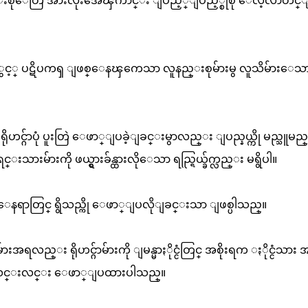
ူနည္းစုေတြ အားလုံးအေၾကာင္း ျပည့္ျပည့္စုံစုံ ေလ့လာတင္
း အစိုးရႏွင့္ ပဋိပကၡ ျဖစ္ေနၾကေသာ လူနည္းစုမ်ားမွ လူသိမ်ားေသ
င္ဂ်ာပုံ ပူးတြဲ ေဖာ္ျပခဲ့ျခင္းမွာလည္း ျပည္နယ္ကို မည္သူမည္ဝါ
္းရင္းသားမ်ားကို ဖယ္ရွားခ်န္ထားလိုေသာ ရည္ရြယ္ခ်က္လည္း မရွိပါ။
သည့္ ေနရာတြင္ ရွိသည္ကို ေဖာ္ျပလိုျခင္းသာ ျဖစ္ပါသည္။
ရလည္း ရိုဟင္ဂ်ာမ်ားကို ျမန္မာႏိုင္ငံတြင္ အစိုးရက ႏိုင္ငံသား 
းလင္းလင္း ေဖာ္ျပထားပါသည္။