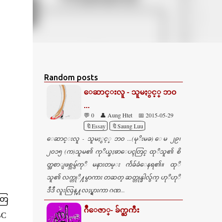
Random posts
ေဆာင္းလူ - သူမႏွင့္ ဘ၀
...
💬 0
👤 Aung Htet
📅 2015-05-29
🔖Essay
🔖Saung Luu
ေဆာင္းလူ - သူမႏွင့္ ဘ၀ ...(မုိးမခ) ေမ ၂၉၊
၂၀၁၅ (က)သူမ၏ ကုိယ္ခႏၶာေပၚတြင္ ထုိသူ၏ စိ
တ္အစာျဖစ္သမွ်ကုိ မနားတမ္း က်ဲခ်ခံေနရ၏။ ထုိ
သူ၏ လက္တုိ႔မွာကား တဆတ္ ဆတ္တုန္ခါလွ်က္ ဟုိဟုိ
ဒီဒီ လူးလြန္႔လႈပ္ရွားကာ ဂဏ...
တြ
ဂ်ဳိေဇာ္- ခ်က္ႀကီး
BC