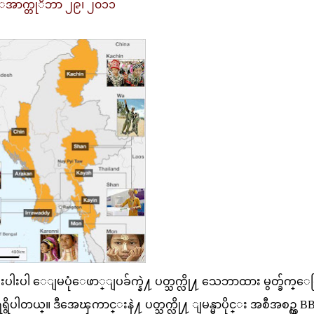
အာက္တုိဘာ ၂၉၊ ၂၀၁၁
ပါ ေျမပုံေဖာ္ျပခ်က္နဲ႔ ပတ္သက္လို႔ သေဘာထား မွတ္ခ်က္ေ
ရွိပါတယ္။ ဒီအေၾကာင္းနဲ႔ ပတ္သက္လို႔ ျမန္မာပိုင္း အစီအစဥ္က B