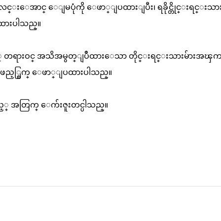
င္းလင္းေအာင္ ေျမပုံကို ေဖာ္ျပထားျပီး၊ ရခိုင္တိုင္းရင္းသား
ထားပါသည္။
င့္ တရားဝင္ အသိအမွတ္ျပဳထားေသာ တိုင္းရင္းသားမ်ားအၾက
င္ ျဖည့္စြက္ ေဖာ္ျပထားပါသည္။
ဳသည့္ အတြက္ ေက်းဇူးတင္ပါသည္။