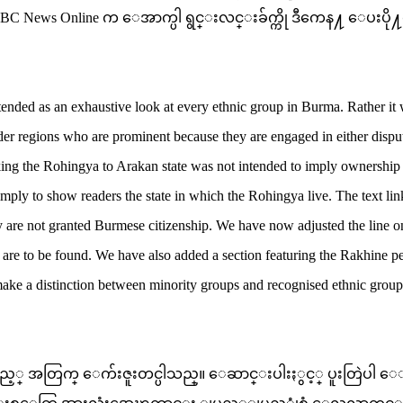
BBC News Online က ေအာက္ပါ ရွင္းလင္းခ်က္ကို ဒီကေန႔ ေပးပို
nded as an exhaustive look at every ethnic group in Burma. Rather it
der regions who are prominent because they are engaged in either dispu
king the Rohingya to Arakan state was not intended to imply ownership
simply to show readers the state in which the Rohingya live. The text li
ey are not granted Burmese citizenship. We have now adjusted the line o
 are to be found. We have also added a section featuring the Rakhine p
ke a distinction between minority groups and recognised ethnic group
 အတြက္ ေက်းဇူးတင္ပါသည္။ ေဆာင္းပါးႏွင့္ ပူးတြဲပါ ေျ