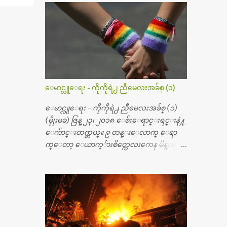
မ္းသြားလို႔ အရိုးအစားထိုးကုသျခင္း လုပ္ပါ
တယ္။ အရိုးအထူးကု ဆရာဝန္က ဝိတိုရိယေဟာ္တ
ယ္လိုအခန္းမွာ တရက္ က်ပ္ ၃ ေသာင္းနဲ႔ေနေ
စၿပီး၊ အာရွေတာ္ဝင္ခြဲစိတ္ခန္းကို ငွားရမ္းခြဲစိ
တ္ အရိုးအစားထိုးကုပါတယ္။ ေဆးစစ္၊ေဆး
ဝယ္၊ ခြဲစိတ္ကု၊ အရိုးအစားထိုးပစၥည္း စတဲ့စရိ
တ္ေတြနဲ႔ေဆးရံုမွာ ၂ ပတ္ေနထိုင္စရိတ္ သိ
ေမာင္လူေရး - ကိုကိုရဲ႕ ညီမေလးအခ်စ္ (၁)
န္း ၇၀ ေလာက္ ကုန္သြားပါတယ္။ သူငယ္ခ်င္းျ
ဖစ္သူကို လာေတြ႔ရင္း ဟိုတယ္လို သန္႔ရွင္း
ေမာင္လူေရး - ကိုကိုရဲ႕ ညီမေလးအခ်စ္ (၁)
သပ္ရပ္တဲ့ ဝိတိုရိယေဆးရံုမွာ စီတီစကင္ နဲ႔ အမ္အာ
(မိုုးမခ) ဇြန္ ၂၃၊ ၂၀၁၈ ေစ်းေရာင္းရင္းနဲ႔
အိုင္1 စက္ခန္းကိုေတြ႔လို႔ေမးၾကည့္ေ
ေက်ာင္းတက္တယ္။ ၉ တန္းေလာက္ ေရာ
တာ့ တခါစမ္းရင္ က်ပ္တသိန္းေက်ာ္ က်သင့္တ
က္ေတာ့ ေယာက္်ားစိတ္ကေလးကေန မိန္းမစိ
ယ္သိရပါတယ္။ တခါတေလ ကိုယ္လက္ေျခ၊
တ္ေလး ေပါက္လာတယ္။ အေဖတို႔က လက္ဖက္ရ
ဦးေႏွာက္ေတြ အေသးစိတ္ၾကည့္လိုရင္ ဒီစက္ၾ
ည္နဲ႔ ထပ္တရာေရာင္းတယ္။ အဲဒါ ဝိုင္းကူ
ကီးေတြနဲ႔ စမ္းသပ္ရပါတယ္။ ခႏၱာကိုယ္အစိတ္ပို
တာေပါ့။ မိန္းကေလး အေပါင္းအသင္းလ
င္း ကလီစာေတြကိုၾကည့္ရႈတဲ့ အာလထ
ည္း မ်ားတယ္။ ငယ္ငယ္တုန္းကေတာ့ အမေတြနဲ႔
ရာေဆာင္း2 စက္ေတြကေတာ့ ေစ်းသိပ္မႀ
ေနတာဆုိေတာ့ သနပ္ခါးေလးေတြ လိမ္း
ကီးလို႔ ျမန္မာျပည္ေဆးရံုတိုင္းရွိပါတယ္။
တယ္။ ပန္းပန္တယ္။ မိန္းကေလး အဝတ္အစားေ