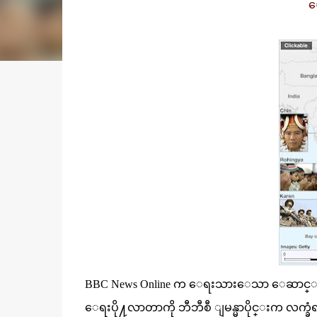
ေ
BBC News Online က ေရးသားေသာ ေဆာင္းပါး
ေရးပို႔လာတာကို ဘီဘီစီ ျမန္မာပိုင္းက လက္ခံရ