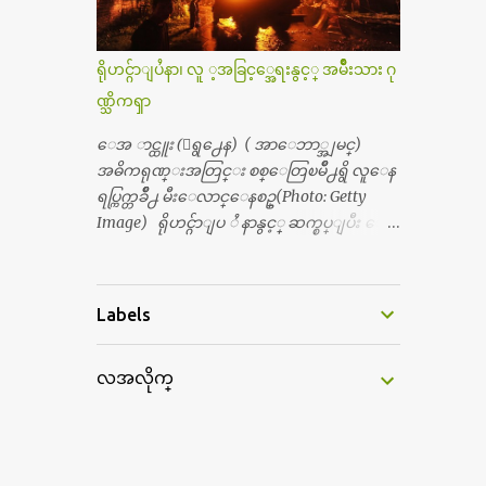
တစ္ခါစမ္းရင္ က်ပ္တစ္ေသာင္းေလာက္ က်သ
တြကိုလည္း ခုိးဝတ္တယ္။ မိန္းမစိတ္ရွိေတာ့
င့္ပါတယ္။ စာေရးသူ လြန္ခဲ့တဲ့ (၂)...
ရွိေပမယ့္ ကိုယ့္ကိုယ္ကို မိန္းမစိတ္ေပါက္မွန္း
သိတာက ၉ တန္း၊ ၁၀ တန္းေလာက္ကမွ။ ညီအ
ရိုဟင္ဂ်ာျပႆနာ၊ လူ ့အခြင့္အေရးနွင့္ အမ်ိဳးသား ဂု
စ္ကို ေမာင္နွမ အားလံုး ၆ ေယာက္ရွိတယ္။ အစ္ကို ၃
ဏ္သိကၡာ
ေယာက္၊ အစ္မ ႏွစ္ေယာက္။ အစ္ကိုေတြက
လည္း သူ႔ အေပါင္းအသင္းနဲ႔ သူဆိုေ
ေအ ာင္ထူး (ေရွ႕ေန) ( အာေဘာ္အျမင္)
တာ့ အမေတြနဲ႔ဘဲ ေပါင္းတယ္။ ျပီးေတာ့
အဓိကရုဏ္းအတြင္း စစ္ေတြၿမိဳ႕ရွိ လူေန
အေဖကလည္း ေယာက္်ားဆုိ ေယာ
ရပ္ကြက္တခ်ိဳ႕ မီးေလာင္ေနစဥ္(Photo: Getty
က္်ားေလးလုိဘဲ ေနေစခ်င္တယ္။ အေဖ့ကို
Image) ရိုဟင္ဂ်ာျပ ႆ နာနွင့္ ဆက္စပ္ျပီး ေ
ေၾကာက္လည္း ေၾကာက္ရတယ္။ ေယာ
ဒၚေအာင္ဆန္းစုၾကည္သည္ နိုဘယ္ဆုန ဲ႔ မထိုက္တ
က္်ားဘဝဆုိတာ ျမင့္ျမတ္တယ္ေပါ့။ ေယာ
န္ေၾကာင္း လူသိရွင္ၾကား စြပ္စြဲခ်က္ ေပၚထြ
က္်ားေလး စိတ္လည္း ရွိေအာင္ ဘာသာေရး
က္လာခဲ့သည္။ ဇူလိုင္လ ၂၃ ရက္္ ေန႕ တြင္ အယ္လ္ဂ်ာ
Labels
လည္း လုိက္စားေအာင္ တန္ခူးလဆုိ တစ္လ
ဇီးရား နိုင္ငံတကာ ရုပ္သံလႊင့္ဌာနမွ ရိုဟင္ဂ်ာလူထု
လံုး ကိုရင္ ဝတ္ခုိင္းတယ္။ ေက်ာင္းမွာဆုိ
မ်ား ဘ၀ပ်က္ေနၾကသည့္ ပံုမ်ား၊ စခန္းအ
ရင္ ေယာက္်ားေလးေတြက ကိုယ့္ကို ဘာ
လအလိုက္
တြင္းေနထိုင္ရာ တြင္လည္း အကူအညီမ်ား မရ
ပဲျဖစ္ျဖစ္ မၾကားတၾကား စရင္စတယ္။
ရွိ၍ စားရမဲ့ေသာက္ရမဲ့ ျဖစ္ေနပံုမ်ား၊ ဘဂၤ
အေျခာက္ ဘာညာေပါ့၊ အာ့့လုိေလးေတြ
လားေဒ႕ရွ္ နိုင္ငံဘက္သုိ႕ ေလွျဖင့္ကူးေျ
စတာေပါ့။ ကိုယ္ကလည္း ရန္မျဖစ္ခ်င္ေတာ့ ျပန္
ပးရန္ ၾကိဳးစားေသာ္လည္း အဆိုပါ နုိင္ငံရွိ
မေျပာဘူး ေရွာင...
အာဏာပိုင္မ်ားက လက္မခံပဲ ထမင္းထုပ္ တေယာ