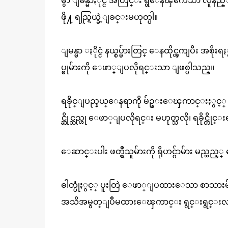
မွာ ျမန္မာႏိုင္ငံ အတြင္း ရွိေနၾကေသာ လ
ဖို႔ ရည္ရြယ္ခဲ့ျခင္းမဟုတ္ပါ။
ျမန္မာ ႏိုင္ငံ နယ္စပ္မ်ားတြင္ ေနထိုင္ၾကျပီ
ပ္စုမ်ားကို ေဖာ္ျပလိုရင္းသာ ျဖစ္ပါသည္။
ရခိုင္ျပည္နယ္ေနရာကို မ်ဥ္းေၾကာင္းႏွင့္ ရိုဟ
င္ဆိုင္သည္ဟု ေဖာ္ျပလိုရင္း မဟုတ္သလို၊ ရခိုင္တိုင
ေဆာင္းပါး ဖတ္ရွဳသူမ်ားကို ရိုဟင္ဂ်ာမ်ား မည္
ဓါတ္ပုံႏွင့္ ပူးတြဲ ေဖာ္ျပထားေသာ စာသားမ်ားအ
အသိအမွတ္ျပဳမထားေၾကာင္း ရွင္းရွင္