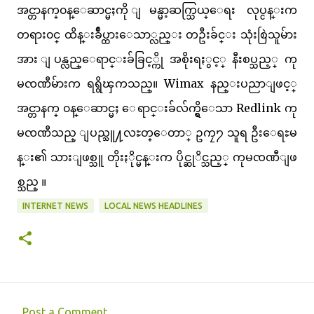
အင္တာနက္၀န္ေဆာင္မႈကို ျမန္မာ့ဆက္သြယ္ေရး လုပ္ငန္းက
တရား၀င္ ထိန္းခ်ဳပ္ထားေသာ္လည္း တဦးခ်င္း သုံးစြဲသူမ်ား
အား ျပန္လည္ေရာင္းခ်ခြင့္ကို အစိုးရႏွင့္ နီးစပ္သည့္ ကု
မၸဏီမ်ားက ရရွိၾကသည္။ Wimax နည္းပညာျဖင့္
အင္တာနက္ ၀န္ေဆာင္မႈ ေရာင္းခ်လ်က္ရွိေသာ Redlink ကု
မၸဏီသည္ ျပည္သူ႔လႊတ္ေတာ္ ဥကၠ႒ သူရ ဦးေရႊမ
န္း၏ သားျဖစ္သူ တိုးႏိုင္မန္းက ပိုင္ဆုိင္သည့္ ကုမၸဏီျဖ
စ္သည္ ။
INTERNET NEWS
LOCAL NEWS HEADLINES
Post a Comment