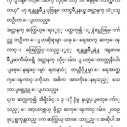
က္ ျပန္ေလာ့ေအာက္ လုပ္ေတာ့ ၁၀ မိနစ္ေလာက္ၾကာ
တယ္”
ဟု ရန္ကုန္ၿမိိဳ႕ ပုဇြန္ေတာင္ၿမိဳ႕နယ္မွ အင္တာနက္ သံုးသူ
တဦးက ေျပာသည္။
အင္တာနက္ ဆက္သြယ္ေရးႏွင့္ ပတ္သက္၍ ႏွ႔ံစပ္ကၽြမ္းက်
င္သူ တဦးက ေျပာဆိုရာမွာ ယခု ေရေအာက္ ဆက္ေၾ
ကာင္း ခၽြတ္ယြင္းသည္ႏွင့္ ရန္ကုန္ၿမိဳ႕နဲ႔ အျခားၿ
မိဳ႕ႀကီးမ်ားရွိ အင္တာနက္ လိုင္းမ်ား ျပတ္ေတာက္လုနီးပါး
ျဖစ္ေနရျခင္းမွာ ရတနာပံု တယ္လီပို႔မွာ ေရေအာက္ဆ
က္ေၾကာင္းကိုသာ အဓိက အားကိုးေနရသည့္ သေ
ဘာျဖစ္သည္ဟု ေျပာသည္။
၎က ဆက္လက္၍ အိမ္နီးခ်င္း ၃ ႏိုင္ငံမွ နယ္စပ္ျဖတ္ေက်ာ္
သည့္ ေအာ့ပတစ္ကယ္ ဖိုင္ဘာ ဆက္ေၾကာင္းမ်ား ၂၀၀၉
ခုႏွစ္အကုန္ကတည္းက ဆက္သြယ္ ထားေသာ္လည္း အဆိုပါ အ