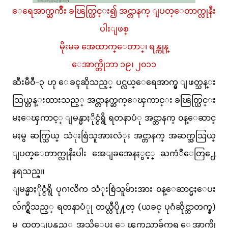
ေရေအာက္ႀကိဳး ခၽြတ္ယြင္း၍ အင္တာနက္ ျပတ္ေတာက္လုနီး
ပါးျဖစ္
မိုးမခ အေထာက္ေတာ္၊ ရန္ကုန္
ေအာက္တိုဘာ ၁၉၊ ၂၀၁၁
ဆီးမီ၀ီ-၃ ဟု ေခၚဆိုသည့္ ပင္လယ္ေရေအာက္မွ ျဖတ္သန္း
သြယ္တန္းထားသည့္ အင္တာနက္ဆက္ေၾကာင္း ခၽြတ္ယြင္း
မႈေၾကာင့္ ျမန္မာႏိုင္ငံရွိ ရတနာပံု အင္တာနက္ ၀န္ေဆာင္
မႈမွ ဆက္သြယ္ သံုးစြဲသူအားလံုး အင္တာနက္ အဆက္အသြယ္
ျပတ္ေတာက္လုနီးပါး အေျခအေနႏွင့္ ႀကံဳေတြ႕ေ
နရသည္။
ျမန္မာႏိုင္ငံရွိ ပုဂၢလိက သံုးစြဲသူမ်ားအား ၀န္ေဆာင္မႈေပး
လ်က္ရွိသည့္ ရတနာပံုု တယ္လီပို႔တ္ (ယခင္ ပုဂံဆိုင္ဘာတက္ခ္)
မွ ထုတ္ျပန္သည့္ အသိေပး ေၾကညာခ်က္အရ ေအာက္တို