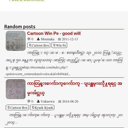
C
o
m
Random posts
m
Cartoon Win Pe - good will
e
💬 0
👤 Moemaka
📅 2011-12-13
n
🔖Cartoon Box
🔖Win Pe
ကာတြန္း ဝင္းေဖ - ေစတနာဒီဇင္ဘာ ၁၃၊ ၂၀၁၁ လြန္ခ့ဲသည့္
t
အႏွစ္ ၅၀ ခန္႔က လူထုသတင္းစာတြင္ ထည့္သြင္းေဖာ္ျပခ့ဲေသာ ကာတြ
s
န္းျဖစ္သည္။http://moemaka.com/index.php?
option=com_content&task=view&id=8494&I...
ကာတြန္းေက်ာက္ေက်ာက္ - ျပန္အမ္းလို႔ရရင္ အ
မ္းခ်င္တယ္
💬 0
👤 Unknown
📅 2014-08-20
🔖Cartoon Box
🔖Kyauk Kyauk
ကာတြန္းေက်ာက္ေက်ာက္ - ျပန္အမ္းလို႔ရရင္ အမ္းခ်င္တယ္ ၾသဂုတ္ ၂၀၊
၂၀၁၄ ...