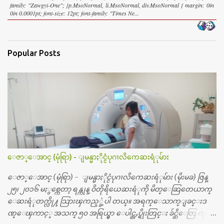
family: "Zawgyi-One"; }p.MsoNormal, li.MsoNormal, div.MsoNormal { margin: 0in
0in 0.0001pt; font-size: 12pt; font-family: "Times Ne...
Popular Posts
ေဇာ္ေအာင္ (မုံရြာ) - ျမန္မာႏိုင္ငံပုဂၢလိကေဆးရံုမ်ား
ေဇာ္ေအာင္ (မုံရြာ) - ျမန္မာႏိုင္ငံပုဂၢလိကေဆးရံုမ်ား (မိုးမခ) ဇြန္
၂၅၊ ၂၀၁၆ မႏွစ္ကေတာ့ ရန္ကုန္ ဝိတိုရိယေဆးရံုကို မိတ္ေဆြတေယာက္
ေဆးရံုတက္လို႔ သြားၾကည့္ခဲ့ပါ တယ္။ အရက္ေသာက္ျခင္းဒ
ဏ္ေၾကာင့္ အသက္ ၅၀ အရြယ္မွာ ေပါင္ညႇပ္ရိုးတြင္း ခ်င္ဆီေတြ ကုန္ခ