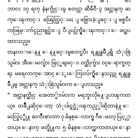
ဘာလ ၁၇ ရက္ နံနက္ပိုင္းမွ စတင္ကာ ဆီမီ၀ီ-၃ အင္တာနက္ ဆ
က္ေၾကာင္း ခၽြတ္ယြင္းမႈ ျဖစ္ပြားခဲ့ျခင္း ျဖစ္ၿပီး
ကၽြမ္းက်င္ပညာရွင္မ်ား ျပဳျပင္လ်က္ရွိေၾကာင္း ေဖၚျပ
ထားသည္။
တနလၤာေန႔ ေန႔ခင္းမွစတင္ၿပီး ရန္ကုန္ၿမိဳ႕ရွိ သံုးစြဲ
သူမ်ား အီးေမးလ္မ်ား ဖြင့္မရျခင္း၊ ၀က္ဆိုက္မ်ား ၀င္ေရာက္ဖတ္
ရႈ မရေလာက္ေအာင္ ေႏွးေကြးလ်က္ရွိေနသည္ဟု ရန္ကုန္ၿ
မိဳ႕မွ အင္တာနက္ သံုးစြဲသူမ်ားက ေျပာသည္။
“ အင္တာနက္ဆိုင္ အေတာ္မ်ားမ်ားက မရဘူးလို႔ေျပာၾကတ
ယ္။ တခ်ိဳ႕ဆိုင္ေတာ့ သံုးခ်င္ရင္သံုးၾကည့္ပါဆိုတာနဲ႔ ေ
မးလ္ဖြင့္ဖို႔ ႀကိဳးစားတာ ၇ မိနစ္ေလာက္မွ ဂ်ီေမးလ္ ပြင့္လာ
တယ္။ ေနာက္ ဖတ္ဖို႔က ၅ မိနစ္ေလာက္ၾကာတယ္။ ေနာ