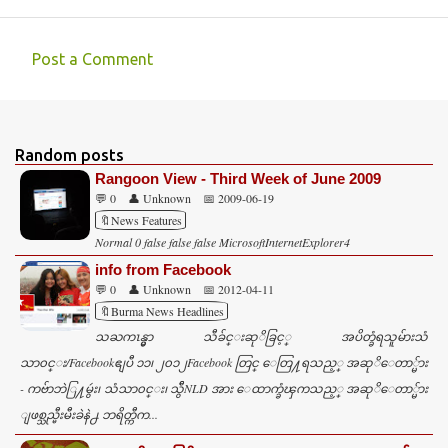
Post a Comment
C
o
m
Random posts
m
Rangoon View - Third Week of June 2009
e
💬 0
👤 Unknown
📅 2009-06-19
n
🔖News Features
Normal 0 false false false MicrosoftInternetExplorer4
t
info from Facebook
s
💬 0
👤 Unknown
📅 2012-04-11
🔖Burma News Headlines
သႀကၤန္မွာ သီခ်င္းဆုိခြင့္ အပိတ္ခံရသူမ်ားသံ
သာ၀င္း/Facebookဧျပီ ၁၁၊ ၂၀၁၂Facebook တြင္ ေတြ႔ရသည့္ အဆုိေတာ္မ်ား
- ကဗ်ာဘဲြ႔မွဴး၊ သံသာ၀င္း၊ သွ်ီNLD အား ေထာက္ခံၾကသည့္ အဆုိေတာ္မ်ား
ျဖစ္သည္မီးမီးခဲနဲ႕ ဘရိတ္ကီက...