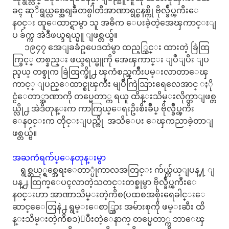
ခၚ ဆုိရွယ္လစ္အေရျခဳံတစ္ပါတီအာဏာရွင္စနစ္ကို ဗိုလ္ခ်ဳပ္ၾကီးေ
န၀င္း ထူေထာင္ရာမွာ သူ အဓိက ေပးခဲ့တဲ့အေၾကာင္းျ
ပ ခ်က္က အဲဒီဖယ္ဒရယ္မူ ျဖစ္တယ္ဗ်။
၁၉၄၇ အေျခခံဥပေဒထဲမွာ ထည့္သြင္း ထားတဲ့ ခြဲထြ
က္ခြင့္ တစ္နည္း ဖယ္ဒရယ္မူကို အေၾကာင္း ျပဳျပီး ျပ
ည္နယ္ တစ္ခုက ခြဲထြက္ဖို႕ ၾကံစည္ၾကိဳးပမ္းလာတာေၾ
ကာင့္ ျပည္ေထာင္စုၾကီး မျပိဳကြဲသြားရေလေအာင္ ႏို
င္ငံေတာ္အာဏာကို တပ္မေတာ္က ရယူ ထိန္းသိမ္းလိုက္တာျဖစ္တ
ယ္လို႕ အဲဒီတုန္းက ကာကြယ္ေရးဦးစီးခ်ဳပ္ ဗိုလ္ခ်ဳပ္ၾကီး
ေန၀င္းက တိုင္းျပည္ကို အသိေပး ေၾကညာခဲ့တာျ
ဖစ္တယ္ဗ်။
အႀကံရက်ပ္ေနတုန္းမွာ
ရွစ္ဆယ့္ရွစ္အေရးေတာ္ပုံကာလအတြင္း က်ယ္က်ယ္ျပန္႔ ျ
ပန္႕ ထြက္ေပၚလာတဲ့သတင္းတစ္ခုမွာ ဗိုလ္ခ်ဳပ္ၾကီးေ
န၀င္းဟာ အာဏာသိမ္းတဲ့ကိစ(ပထစအစိုးရေခါင္းေ
ဆာင္ေေတြနဲ႕ ရွမ္းေစာ္ဘြား အမ်ားစုကို ဖမ္းဆီး ထိ
န္းသိမ္းတဲ့ကိစၥ)ျပီးတဲ့ေနာက္ တပ္မေတာ္က ဘာေၾ