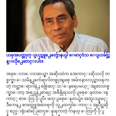
ယခုအပတ္ထုတ္ ျပည္သူ႕ေခတ္ဂ်ာနယ္ပါ ေမာင္၀ံသ ေျပာခ်င္လြ
န္းလို႕ေဆာင္းပါး။
အခုေလာေလာဆယ္မွာ အဆိုးထဲက အေကာင္းဆိုသလို တ
စ္ဖက္မွာ ေသမိန္႕က်ေရာဂါတစ္ခုအျဖစ္ အမ်ားနားလည္ထားၾက
တဲ့ ကင္ဆာေရာဂါနဲ႕ စစ္ပြဲဆင္ႏႊဲေနရေပမယ့္ အျခားတစ္ဖ
က္မွာေတာ့ အရင္ကနဲ႕စာရင္ အခ်ိန္ပိုရသလိုျဖစ္ေနတာေၾ
ကာင့္ စာေတြ ပိုျပီး ဖတ္ျဖစ္ေနတယ္ဗ်။ အထူးသျဖင့္
ဒီကေန႕ စာဖတ္သူအမ်ားစုကို သူ႕ထက္ငါေကာင္း အျပိဳင္အဆို
င္ စည္းရုံးဆဲြေဆာင္ေနၾကတဲ့ ဂ်ာနယ္ ေတြကို ပိုျ