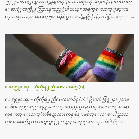
၂၅၊ ၂၀၁၆ မႏွစ္ကေတာ့ ရန္ကုန္ ဝိတိုရိယေဆးရံုကို မိတ္ေဆြတေယာက္
ေဆးရံုတက္လို႔ သြားၾကည့္ခဲ့ပါ တယ္။ အရက္ေသာက္ျခင္းဒ
ဏ္ေၾကာင့္ အသက္ ၅၀ အရြယ္မွာ ေပါင္ညႇပ္ရိုးတြင္း ခ်င္ဆီေတြ ကုန္ခ
မ္းသြားလို႔ အရိုးအစားထိုးကုသျခင္း လုပ္ပါတယ္။ အရိုးအထူးကု
ဆရာဝန္က ဝိတိုရိယေဟာ္တယ္လိုအခန္းမွာ တရက္ က်ပ္ ၃ ေသာင္းနဲ႔ေနေ
စၿပီး၊ အာရွေတာ္ဝင္ခြဲစိတ္ခန္းကို ငွားရမ္းခြဲစိတ္ အရိုးအစားထိုးကုပါတ
ယ္။ ေဆးစစ္၊ေဆးဝယ္၊ ခြဲစိတ္ကု၊ အရိုးအစားထိုးပစၥည္း စတဲ့စရိ
တ္ေတြနဲ႔ေဆးရံုမွာ ၂ ပတ္ေနထိုင္စရိတ္ သိန္း ၇၀ ေလာက္ ကုန္သြား
ပါတယ္။ သူငယ္ခ်င္းျဖစ္သူကို လာေတြ႔ရင္း ဟိုတယ္လို သန္႔ရွင္းသ
ပ္ရပ္တဲ့ ဝိတိုရိယေဆးရံုမွာ စီတီစကင္ နဲ႔ အမ္အာအိုင္1 စက္ခန္းကိုေ
တြ႔လို႔ေမးၾကည့္ေတာ့ တခါစမ္းရင္ က်ပ္တသိန္းေက်ာ္ က်သင့္
တယ္သိရပါတယ္။ တခါတေလ ကိုယ္လက္ေျခ၊ ဦးေႏွာက္ေတြ အေသး
ေမာင္လူေရး - ကိုကိုရဲ႕ ညီမေလးအခ်စ္ (၁)
စိတ္ၾကည့္လိုရင္ ဒီစက္ၾကီးေတြနဲ႔ စမ္းသပ္ရပါတယ္။ ခႏၱာကိုယ္အစိတ္ပို
င္း ကလီစာေတြကိုၾကည့္ရႈတဲ့ အာလထရာေဆာင္း2 စက္ေတြ
ေမာင္လူေရး - ကိုကိုရဲ႕ ညီမေလးအခ်စ္ (၁) (မိုုးမခ) ဇြန္ ၂၃၊ ၂၀၁၈
ကေတာ့ ေစ်းသိပ္မႀကီးလို႔ ျမန္မာျပည္ေဆးရံုတိုင္းရွိပါတယ္။
ေစ်းေရာင္းရင္းနဲ႔ ေက်ာင္းတက္တယ္။ ၉ တန္းေလာက္ ေရာ
တစ္ခါစမ္းရင္ က်ပ္တစ္ေသာင္းေလာက္ က်သင့္ပါတယ္။ စာေရးသူ လြ
က္ေတာ့ ေယာက္်ားစိတ္ကေလးကေန မိန္းမစိတ္ေလး ေပါက္လာတ
န္ခဲ့တဲ့ (၂)...
ယ္။ အေဖတို႔က လက္ဖက္ရည္နဲ႔ ထပ္တရာေရာင္းတယ္။ အဲဒါ ဝိုင္းကူ
တာေပါ့။ မိန္းကေလး အေပါင္းအသင္းလည္း မ်ားတယ္။ ငယ္ငယ္တု
န္းကေတာ့ အမေတြနဲ႔ ေနတာဆုိေတာ့ သနပ္ခါးေလးေတြ လိမ္း