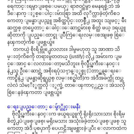
ရေကာင္းရမွာျဖစ္ေပမယ့္ ရာဇ၀င္ထဲမွာ မေနရစ္ခဲ့ဘဲ အဲ
ဒီေနာက္ ႏွစ္ေပါင္းမ်ားစြာ အထိ လုိက္လာခဲ့တဲ့ကိစၥ
ကေတာ့ ျမန္မာျပည္သူ အစိတ္အပိုင္းတစ္ခ်ဳိ႕ အထူး သျဖင့္ မ်ဳိး
ဆက္သစ္ တပ္မေတာ္ ေခါင္းေဆာင္အမ်ားစု စိတ္ထဲ ဖယ္ ဒရယ္မူ
ဆိုတာကို ျပည္ေထာင္စု ျပိဳကြဲေရးလမ္းစအျဖစ္ စြဲေ
နၾကတဲ့ကိစ ျဖစ္တယ္ဗ်။
တကယ္ပဲ စိုးရိမ္လို႕ေလလား။ ဒါမွမဟုတ္ သူ အာဏာ သိ
မ္းတဲ့ကိစကို တရားမွ်တတယ္ (justify) လို႕ အမ်ားက ျမ
င္ေအာင္ ေလလားေတာ့မသိဘူး။ ဗိုလ္ခ်ဳပ္ၾကီးေန၀င္း
နဲ႕သူ ဦးေဆာင္တဲ့ အစိုးရပုံသ႑ာန္ႏွစ္ခု (ေတာ္လွန္ေရးေ
ကာင္စီနဲ႕ ျမန္မာ့ဆိုရွယ္လစ္ လမ္းစဥ္ပါတီ)က အဲဒီအခ်က္ကို ထပ္တ
လဲလဲ သံမႈိႏွက္သလို ႏွက္ခဲ့ တာေၾကာင့္လည္း အဲသလို
စြဲေနခဲ့ၾကတာ ျဖစ္တယ္ဗ်။
ေရႊျပည္ေတာ္ ေမွ်ာ္တိုင္းမနီး
ဗိုလ္ခ်ဳပ္ၾကီးေန၀င္းက ဖယ္ဒရယ္မူကို ရိုးရိုးသားသား စိုးရိမ္
စိတ္နဲ႕ပဲျဖစ္ျဖစ္၊ မရိုးမသား အသုံးခ်ခဲ့တာပဲျဖစ္ျဖစ္ သူ
ကေတာ့ အဲဒီ ပုစၦာကို ပေဟဠိအျဖစ္ထားခဲ့ျပီး ေလာကထဲက