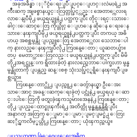
အခုအခ်ိန္မွာ ႏုိင္ငံေရးျပဳျပင္ေျပာင္းလဲမႈရဲ႕ အ
က်ဳိးဆက္ အျဖစ္စာနယ္ဇင္းလြတ္လပ္ခြင့္လည္း အေတာ္ကေလးရ
လာေနျပီမို႕ ဖယ္ဒရယ္မူနဲ႕ ပတ္သက္ျပီး တိုင္းရင္းသားေ
ခါင္းေဆာင္ေတြ ကိုယ္တိုင္ ေျပာေန ဆိုေန ေရးေန
သားေနၾကျပီမို႕ ဖယ္ဒရယ္မူနဲ႕ပတ္သက္ျပီး တကယ္ အဓိ
ပာယ္ အစစ္အမွန္ကို ျပည္သူေတြ အေတာ္ကေလး သေဘာေပါ
က္ နားလည္ေနၾကျပီလို႕ ကြၽန္ေတာ္ ယူဆတယ္ဗ်ာ။
တပ္ မေတာ္သားေတြလည္း ဖယ္ဒရယ္မူနဲ႕ပတ္သက္ျပီး မိမိ
တို႕အရင္တုန္းက ရွိထားခဲ့တဲ့ နားလည္သေဘာေပါက္မႈဟာ မွန္မ
မွန္ဆိုတာကို ျပန္လည္ ဆန္းစစ္ သုံးသပ္ခြင့္ရရွိေနၾကျပီျဖ
စ္တယ္ဗ်ာ။
ကြၽန္ေတာ္တို႕ ျပည္သူ႕ ေခတ္ဂ်ာနယ္မွာ ဦးေအး
သာေအာင္ အခန္းဆက္ေရးခဲ့တဲ့ ပင္လုံနဲ႕ ဖယ္ဒရယ္ ေဆာ
င္းပါးေတြကို ဖတ္ရႈခဲ့ၾကသူမ်ားအေနနဲ႕ ကြၽန္ေတာ္
တို႕ ျပည္ေထာင္စုၾကီးရဲ႕ အတိတ္ကို မွန္မွန္ကန္ကန္သိရွိျပီး
အနာဂတ္ အတြက္ ေျမာ္ေျမာ္ျမင္ျမင္နဲ႕ ေတြး
ဆႏိုင္ၾကလိမ့္မယ္လို႕ ကြၽန္ေတာ္ ယုံၾကည္တယ္ဗ်။
ျပည္နယ္အာဏာ ခြဲေ၀ေပးေရးအဓိက