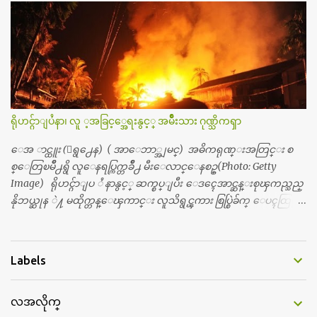
တယ္။ ပန္းပန္တယ္။ မိန္းကေလး အဝတ္အစားေတြကိုလည္း ခုိးဝတ္တ
ယ္။ မိန္းမစိတ္ရွိေတာ့ ရွိေပမယ့္ ကိုယ့္ကိုယ္ကို မိန္းမစိတ္ေပါက္မွန္း
သိတာက ၉ တန္း၊ ၁၀ တန္းေလာက္ကမွ။ ညီအစ္ကို ေမာင္နွမ အားလံုး ၆
ေယာက္ရွိတယ္။ အစ္ကို ၃ ေယာက္၊ အစ္မ ႏွစ္ေယာက္။ အစ္ကိုေတြက
လည္း သူ႔ အေပါင္းအသင္းနဲ႔ သူဆိုေတာ့ အမေတြနဲ႔ဘဲ ေပါ
င္းတယ္။ ျပီးေတာ့ အေဖကလည္း ေယာက္်ားဆုိ ေယာ
က္်ားေလးလုိဘဲ ေနေစခ်င္တယ္။ အေဖ့ကို ေၾကာက္လည္း ေၾကာ
ရိုဟင္ဂ်ာျပႆနာ၊ လူ ့အခြင့္အေရးနွင့္ အမ်ိဳးသား ဂုဏ္သိကၡာ
က္ရတယ္။ ေယာက္်ားဘဝဆုိတာ ျမင့္ျမတ္တယ္ေပါ့။ ေယာ
က္်ားေလး စိတ္လည္း ရွိေအာင္ ဘာသာေရးလည္း လုိက္စားေအာင္
ေအ ာင္ထူး (ေရွ႕ေန) ( အာေဘာ္အျမင္) အဓိကရုဏ္းအတြင္း စ
တန္ခူးလဆုိ တစ္လလံုး ကိုရင္ ဝတ္ခုိင္းတယ္။ ေက်ာင္းမွာဆုိရင္ ေ
စ္ေတြၿမိဳ႕ရွိ လူေနရပ္ကြက္တခ်ိဳ႕ မီးေလာင္ေနစဥ္(Photo: Getty
ယာက္်ားေလးေတြက ကိုယ့္ကို ဘာပဲျဖစ္ျဖစ္ မၾကားတၾကား စ
Image) ရိုဟင္ဂ်ာျပ ႆ နာနွင့္ ဆက္စပ္ျပီး ေဒၚေအာင္ဆန္းစုၾကည္သည္
ရင္စတယ္။ အေျခာက္ ဘာညာေပါ့၊ အာ့့လုိေလးေတြ စတာေပါ့။
နိုဘယ္ဆုန ဲ႔ မထိုက္တန္ေၾကာင္း လူသိရွင္ၾကား စြပ္စြဲခ်က္ ေပၚထြက္လာ
ကိုယ္ကလည္း ရန္မျဖစ္ခ်င္ေတာ့ ျပန္မေျပာဘူး ေရွာင...
ခဲ့သည္။ ဇူလိုင္လ ၂၃ ရက္္ ေန႕ တြင္ အယ္လ္ဂ်ာဇီးရား နိုင္ငံတကာ ရုပ္သံလႊင့္
ဌာနမွ ရိုဟင္ဂ်ာလူထုမ်ား ဘ၀ပ်က္ေနၾကသည့္ ပံုမ်ား၊ စခန္းအတြ
င္းေနထိုင္ရာ တြင္လည္း အကူအညီမ်ား မရရွိ၍ စားရမဲ့ေသာက္ရမဲ့ ျဖ
Labels
စ္ေနပံုမ်ား၊ ဘဂၤလားေဒ႕ရွ္ နိုင္ငံဘက္သုိ႕ ေလွျဖင့္ကူးေျပးရန္
ၾကိဳးစားေသာ္လည္း အဆိုပါ နုိင္ငံရွိအာဏာပိုင္မ်ားက လက္မခံပဲ ထမင္း
လအလိုက္
ထုပ္ တေယာက္ တထုပ္ ေ ပး၍ ေရထဲ သို႔ ျပန္ ေ မာင္းထုတ္လိုက္သျ