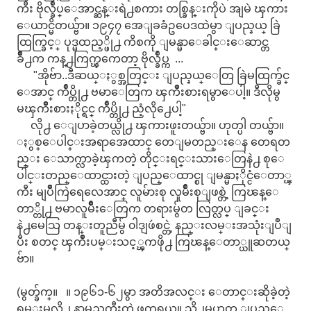
ကီး ဗိုလ္ခ်ဳပ္ေအာင္ဆန္းရဲ႕စကား တစ္ခြန္းကိုပဲ အျမဲ ၾကား
ေယာင္မိတယ္ဗ်ာ။ ၁၉၄၇ အေျခခံဥပေဒထဲမွာ ျပည္နယ္ ခြဲ
ထြက္ခြင့္ ပုဒ္မထည့္ဖို႕ ကိစကို ျမန္မာေခါင္းေဆာင္တ
ခ်ဳိ႕က ကန္႕ကြက္ၾကေတာ့ ဗိုလ္ခ်ဳပ္က ...
"အိုဗ်ာ..ဒီဆယ္ႏွစ္အတြင္း ျပည္နယ္ေတြ ခြဲမထြက္ခ်င္
ေအာင္ က်ဳပ္တို႕ ဗမာေတြက ၾကိဳးစားရမွာေပါ့။ ဒီလိုမွ
မၾကိဳးစားႏိုင္ရင္ က်ဳပ္တို႕ ညံ့လို႕ေပါ့"
လို႕ ေျပာခဲ့တယ္လို႕ ၾကားဖူးတယ္ဗ်ာ။ ဟုတ္ပါ တယ္ဗ်ာ။
ႏွစ္ေပါင္းအရာအေထာင္ တေျမတည္းေန တေရတ
ည္း ေသာက္လာခဲ့ၾကတဲ့ တိုင္းရင္းသားေတြနဲ႕ စုေ
ပါင္းတည္ေထာင္ထားတဲ့ ျပည္ေထာင္စု ျမန္မာႏိုင္ငံေတာ္ၾ
ကီး မျပိဳကြဲရေလေအာင္ လူမ်ားစု လူမ်ဳိးစုျဖစ္တဲ့ ကြၽန္ေ
တာ္တို႕ ဗမာလူမ်ဳိးေတြက တရားမွ်တ လြတ္လပ္ ျခင္း
နဲ႕မေသြ တန္းတူညီမွ် ၀ါဒျဖဴစင္တဲ့ နည္းလမ္းအသုံးျပဳျ
ပီး စတင္ ၾကိဳးပမ္းသင့္ၾကဖို႕ ကြၽန္ေတာ္ယူဆတယ္
ဗ်ာ။
(မွတ္ခ်က္။ ။ ၁၉၆၁-၆၂မွာ အတိအလင္း ေတာင္းဆိုခဲ့တဲ့
ရွမ္းမူလို႕ နာမည္ႀကီးတဲ့ ဖက္ဒရယ္မူ သို႕မဟုတ္ ျပည္ေ