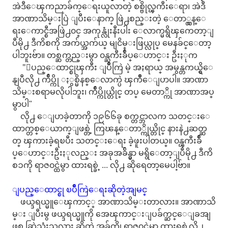
အဲဒီေၾကညာခ်က္ေရးယူလာတဲ့ စစ္ဗိုလ္ၾကီးေရာ၊ အဲဒီ
အာဏာသိမ္းပြဲ ျပီးေနာက္ ဖြဲ႕စည္းတဲ့ ေတာ္လွန္ေ
ရးေကာင္စီအဖြဲ႕၀င္ အကုန္လုံးနီးပါး ေလာက္မရွိၾကေတာ့ျ
ပီမို႕ ဒီကိစကို အက်ယ္အက်ယ္ မျငိမ္းဖြယ္လုပ္ မေနခ်င္ေတာ့
ပါဘူးဗ်ာ။ တစ္ဆက္တည္းမွာ ၀န္ႀကီးခ်ဳပ္ေဟာင္း ဦးႏုက
"ျပည္ေထာင္စုၾကီး ျပိဳကြဲ မဲ့ အႏရာယ္ အမွန္တကယ္ရွိေ
နျပီလို႕ က်ဳပ္ကို ႏွစ္မိနစ္ေလာက္ပဲ ၾကိဳေျပာပါ။ အာဏာ
သိမ္းစရာမလိုပါဘူး၊ က်ဳပ္ကိုယ္တိုင္ တပ္ မေတာ္ကို အာဏာအပ္
မွာပါ"
လို႕ ေျပာခဲ့တာကို ၁၉၆၆ခု စက္တင္ဘာလက သတင္းေ
ထာက္တစ္ေယာက္ျဖစ္တဲ့ ကြၽန္ေတာ္ကိုယ္တိုင္ နားနဲ႕ဆတ္ဆ
တ္ ၾကားခဲ့ရၿပီး သတင္းေရး ခဲ့ဖူးပါတယ္။ ၀န္ၾကီးခ်ဳ
ပ္ေဟာင္းဦးႏုလည္း အခုအခ်ိန္မွာ မရွိေတာ့ျပီမို႕ ဒီကိ
စၥကို ရာဇ၀င္ထဲမွာ ထားရစ္ခဲ့ ... လို႕ ဆိုရေတာ့မေပါ့ဗ်ာ။
ျပည္ေထာင္စု ၿပိဳကြဲေရးဆိုတဲ့အျမင္
ဖယ္ဒရယ္မူေၾကာင့္ အာဏာသိမ္းတာလား။ အာဏာသိ
မ္း ျပီးမွ ဖယ္ဒရယ္မူကို အေၾကာင္းျပခ်က္ဆင္ေျခအျ
ဖစ္ ဆြဲသုံးသလား ဆိုတဲ့ အခ်က္ကို ရာဇ၀င္ထဲမွာ ထားရစ္ခဲ့လို႕