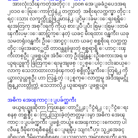
အားလုံးသိၾကတဲ့အတိုင္း ၂၀၀၈ အေျခခံဥပေဒအရ
၂၀၁၀ ေရြးေကာက္ပြဲနဲ႕ တက္လာတဲ့ အစိုးရလက္ထက္မွာ တိုင္း
ရင္းသား လက္နက္ကိုင္အဖြဲ႕မ်ားနဲ႕ ျငိမ္းခ်မ္းေရးရရွိေ
ရးအတြက္ အစုိးရကို ကိုယ္ စားျပဳျပီး စြမ္းစြမ္းတမံ
ၾကိဳးပမ္းေဆာင္ရြက္ေနတဲ့ ယခင္ မီးရထား ၀န္ၾကီး၊ ယခု
သမတရုံး၀န္ၾကီး ဦးေအာင္မင္းဟာ ယခင္ စစ္အစိုးရ လက္ထက္က
တိုင္းမွဴးအဆင့္အထိ တာ၀န္ယူခဲ့ဖူးတဲ့ စစ္အရာရွိ ေဟာင္းၾ
ကီးတစ္ဦး ျဖစ္တယ္ဗ်။ အဲဒီေတာ့ ဦးခြန္ထြန္းဦးစကားအရ ဖ
ယ္ဒရယ္မူကို ခြဲထြက္ေရးမူအျဖစ္ ႏွစ္ေပါင္းငါးဆယ္ေ
လာက္ သေဘာထားလာခဲ့ၾကတဲ့ စစ္ဗိုလ္ခ်ဳပ္ၾကီးေတြရဲ႕ ကို
ယ္စားလွယ္တစ္ဦး ဟာ လြန္ခဲ့တဲ့ ႏွစ္ရက္ေလာက္ကမွ အဲဒီအျမင္ကို
စြန္႕လႊတ္လိုက္တဲ့ သေဘာလို႕ ယူဆရမွာ ျဖစ္တယ္ဗ်။
အဓိက အေၾကာင္းျပခ်က္ႀကီး
ဖယ္ဒရယ္မူဆိုတာ ကြၽန္ေတာ္တို႕ႏုိင္ငံရဲ႕ ႏုိင္ငံေရး
စနစ္ တစ္ဆစ္ခ်ဳိး ေကြ႕သြားခဲ့တဲ့ဇာတ္လမ္းမွာ အဓိက အေၾ
ကာင္းျပခ်က္ၾကီး ျဖစ္ခဲ့တယ္ဗ်။ အေၾကာင္းကေတာ့ ပါ
လီမန္ ဒီမိုကေရစီစနစ္ကို ေျမျမွဳပ္ သျဂၤိဳဟ္၊ သူ႕အေခၚ
ဆိုရွယ္လစ္ ဒီမိုကေရစီစနစ္၊ ျပည္သူလူထု အမ်ားစုၾကီး အေ