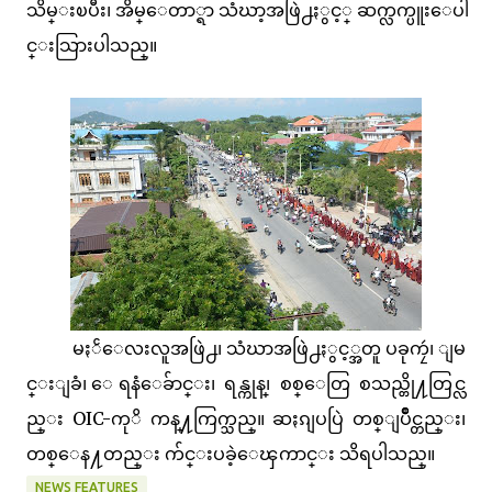
သိမ္းၿပီး၊ အိမ္ေတာ္ရာ သံဃာ့အဖြဲ႕ႏွင့္ ဆက္လက္ပူးေပါ
င္းသြားပါသည္။
မႏၲေလးလူအဖြဲ႕၊ သံဃာအဖြဲ႕ႏွင့္အတူ ပခုကၠဴ၊ ျမ
င္းျခံ၊ ေရနံေခ်ာင္း၊ ရန္ကုန္၊ စစ္ေတြ စသည္တို႔တြင္လ
ည္း OIC-ကုိ ကန္႔ကြက္သည္။ ဆႏၵျပပြဲ တစ္ျပဳိင္တည္း၊
တစ္ေန႔တည္း က်င္းပခဲ့ေၾကာင္း သိရပါသည္။
NEWS FEATURES