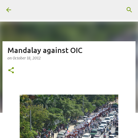
Skip to main content
Mandalay against OIC
on
October 18, 2012