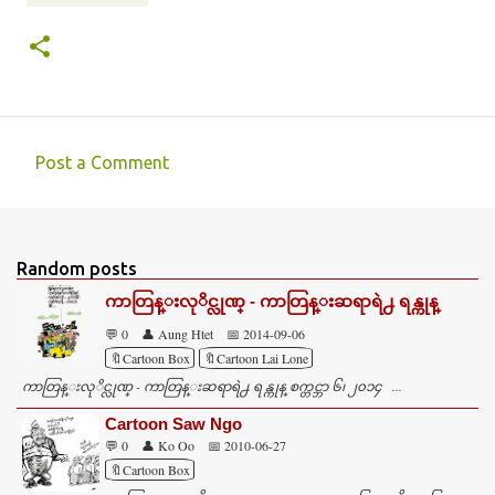
Post a Comment
C
o
m
Random posts
m
ကာတြန္းလုိင္လုဏ္ - ကာတြန္းဆရာရဲ႕ ရန္ကုန္
e
💬 0
👤 Aung Htet
📅 2014-09-06
n
🔖Cartoon Box
🔖Cartoon Lai Lone
t
ကာတြန္းလုိင္လုဏ္ - ကာတြန္းဆရာရဲ႕ ရန္ကုန္ စက္တင္ဘာ ၆၊ ၂၀၁၄ ...
s
Cartoon Saw Ngo
💬 0
👤 Ko Oo
📅 2010-06-27
🔖Cartoon Box