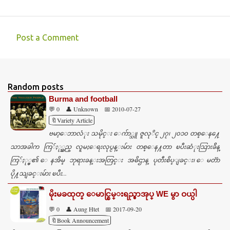
Post a Comment
C
o
m
Random posts
m
Burma and football
e
💬 0
👤 Unknown
📅 2010-07-27
n
🔖Variety Article
ဗမာ့ေဘာလံုး သမိုင္း ေက်ာ္သူ ဇူလုိင္ ၂၇၊ ၂၀၁၀ တစ္ေန႔ေ
t
သာအခါက ကြ်ႏု္ပ္သည္ လူမႈေရးလုပ္ငန္းမ်ား တစ္ေန႔တာ ၿပီးဆံုးသြားခ်ိန္
s
ကြ်ႏု္ပ္၏ ေနအိမ္ ဘုရားခန္းအတြင္း အဓိဌာန္ ပုတီးစိပ္ျခင္း၊ ေမတၱာ
ပို႔သျခင္းမ်ား ၿပီး...
မိုးမခထုတ္ ေမာင္စြမ္းရည္စာအုပ္ WE မွာ ဝယ္ပါ
💬 0
👤 Aung Htet
📅 2017-09-20
🔖Book Announcement