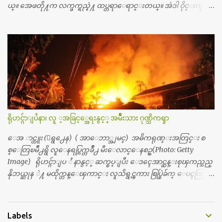
န္ခဲ့တဲ့ (၂)...
ယ္။ အေဖတို႔က လက္ဖက္ရည္နဲ႔ ထပ္တရာေရာင္းတယ္။ အဲဒါ ဝိုင္းကူ
တာေပါ့။ မိန္းကေလး အေပါင္းအသင္းလည္း မ်ားတယ္။ ငယ္ငယ္တု
န္းကေတာ့ အမေတြနဲ႔ ေနတာဆုိေတာ့ သနပ္ခါးေလးေတြ လိမ္း
တယ္။ ပန္းပန္တယ္။ မိန္းကေလး အဝတ္အစားေတြကိုလည္း ခုိးဝတ္တ
ယ္။ မိန္းမစိတ္ရွိေတာ့ ရွိေပမယ့္ ကိုယ့္ကိုယ္ကို မိန္းမစိတ္ေပါက္မွန္း
သိတာက ၉ တန္း၊ ၁၀ တန္းေလာက္ကမွ။ ညီအစ္ကို ေမာင္နွမ အားလံုး ၆
ေယာက္ရွိတယ္။ အစ္ကို ၃ ေယာက္၊ အစ္မ ႏွစ္ေယာက္။ အစ္ကိုေတြက
လည္း သူ႔ အေပါင္းအသင္းနဲ႔ သူဆိုေတာ့ အမေတြနဲ႔ဘဲ ေပါ
င္းတယ္။ ျပီးေတာ့ အေဖကလည္း ေယာက္်ားဆုိ ေယာ
က္်ားေလးလုိဘဲ ေနေစခ်င္တယ္။ အေဖ့ကို ေၾကာက္လည္း ေၾကာ
ရိုဟင္ဂ်ာျပႆနာ၊ လူ ့အခြင့္အေရးနွင့္ အမ်ိဳးသား ဂုဏ္သိကၡာ
က္ရတယ္။ ေယာက္်ားဘဝဆုိတာ ျမင့္ျမတ္တယ္ေပါ့။ ေယာ
က္်ားေလး စိတ္လည္း ရွိေအာင္ ဘာသာေရးလည္း လုိက္စားေအာင္
ေအ ာင္ထူး (ေရွ႕ေန) ( အာေဘာ္အျမင္) အဓိကရုဏ္းအတြင္း စ
တန္ခူးလဆုိ တစ္လလံုး ကိုရင္ ဝတ္ခုိင္းတယ္။ ေက်ာင္းမွာဆုိရင္ ေ
စ္ေတြၿမိဳ႕ရွိ လူေနရပ္ကြက္တခ်ိဳ႕ မီးေလာင္ေနစဥ္(Photo: Getty
ယာက္်ားေလးေတြက ကိုယ့္ကို ဘာပဲျဖစ္ျဖစ္ မၾကားတၾကား စ
Image) ရိုဟင္ဂ်ာျပ ႆ နာနွင့္ ဆက္စပ္ျပီး ေဒၚေအာင္ဆန္းစုၾကည္သည္
ရင္စတယ္။ အေျခာက္ ဘာညာေပါ့၊ အာ့့လုိေလးေတြ စတာေပါ့။
နိုဘယ္ဆုန ဲ႔ မထိုက္တန္ေၾကာင္း လူသိရွင္ၾကား စြပ္စြဲခ်က္ ေပၚထြက္လာ
ကိုယ္ကလည္း ရန္မျဖစ္ခ်င္ေတာ့ ျပန္မေျပာဘူး ေရွာင...
ခဲ့သည္။ ဇူလိုင္လ ၂၃ ရက္္ ေန႕ တြင္ အယ္လ္ဂ်ာဇီးရား နိုင္ငံတကာ ရုပ္သံလႊင့္
ဌာနမွ ရိုဟင္ဂ်ာလူထုမ်ား ဘ၀ပ်က္ေနၾကသည့္ ပံုမ်ား၊ စခန္းအတြ
င္းေနထိုင္ရာ တြင္လည္း အကူအညီမ်ား မရရွိ၍ စားရမဲ့ေသာက္ရမဲ့ ျဖ
Labels
စ္ေနပံုမ်ား၊ ဘဂၤလားေဒ႕ရွ္ နိုင္ငံဘက္သုိ႕ ေလွျဖင့္ကူးေျပးရန္