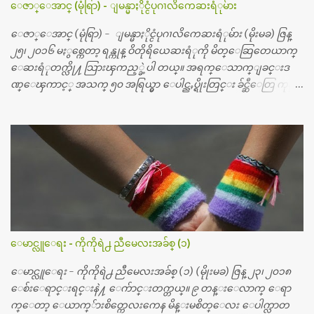
ေဇာ္ေအာင္ (မုံရြာ) - ျမန္မာႏိုင္ငံပုဂၢလိကေဆးရံုမ်ား
ေဇာ္ေအာင္ (မုံရြာ) - ျမန္မာႏိုင္ငံပုဂၢလိကေဆးရံုမ်ား (မိုးမခ) ဇြန္
၂၅၊ ၂၀၁၆ မႏွစ္ကေတာ့ ရန္ကုန္ ဝိတိုရိယေဆးရံုကို မိတ္ေဆြတေယာက္
ေဆးရံုတက္လို႔ သြားၾကည့္ခဲ့ပါ တယ္။ အရက္ေသာက္ျခင္းဒ
ဏ္ေၾကာင့္ အသက္ ၅၀ အရြယ္မွာ ေပါင္ညႇပ္ရိုးတြင္း ခ်င္ဆီေတြ ကုန္ခ
မ္းသြားလို႔ အရိုးအစားထိုးကုသျခင္း လုပ္ပါတယ္။ အရိုးအထူးကု
ဆရာဝန္က ဝိတိုရိယေဟာ္တယ္လိုအခန္းမွာ တရက္ က်ပ္ ၃ ေသာင္းနဲ႔ေနေ
စၿပီး၊ အာရွေတာ္ဝင္ခြဲစိတ္ခန္းကို ငွားရမ္းခြဲစိတ္ အရိုးအစားထိုးကုပါတ
ယ္။ ေဆးစစ္၊ေဆးဝယ္၊ ခြဲစိတ္ကု၊ အရိုးအစားထိုးပစၥည္း စတဲ့စရိ
တ္ေတြနဲ႔ေဆးရံုမွာ ၂ ပတ္ေနထိုင္စရိတ္ သိန္း ၇၀ ေလာက္ ကုန္သြား
ပါတယ္။ သူငယ္ခ်င္းျဖစ္သူကို လာေတြ႔ရင္း ဟိုတယ္လို သန္႔ရွင္းသ
ပ္ရပ္တဲ့ ဝိတိုရိယေဆးရံုမွာ စီတီစကင္ နဲ႔ အမ္အာအိုင္1 စက္ခန္းကိုေ
တြ႔လို႔ေမးၾကည့္ေတာ့ တခါစမ္းရင္ က်ပ္တသိန္းေက်ာ္ က်သင့္
တယ္သိရပါတယ္။ တခါတေလ ကိုယ္လက္ေျခ၊ ဦးေႏွာက္ေတြ အေသး
ေမာင္လူေရး - ကိုကိုရဲ႕ ညီမေလးအခ်စ္ (၁)
စိတ္ၾကည့္လိုရင္ ဒီစက္ၾကီးေတြနဲ႔ စမ္းသပ္ရပါတယ္။ ခႏၱာကိုယ္အစိတ္ပို
င္း ကလီစာေတြကိုၾကည့္ရႈတဲ့ အာလထရာေဆာင္း2 စက္ေတြ
ေမာင္လူေရး - ကိုကိုရဲ႕ ညီမေလးအခ်စ္ (၁) (မိုုးမခ) ဇြန္ ၂၃၊ ၂၀၁၈
ကေတာ့ ေစ်းသိပ္မႀကီးလို႔ ျမန္မာျပည္ေဆးရံုတိုင္းရွိပါတယ္။
ေစ်းေရာင္းရင္းနဲ႔ ေက်ာင္းတက္တယ္။ ၉ တန္းေလာက္ ေရာ
တစ္ခါစမ္းရင္ က်ပ္တစ္ေသာင္းေလာက္ က်သင့္ပါတယ္။ စာေရးသူ လြ
က္ေတာ့ ေယာက္်ားစိတ္ကေလးကေန မိန္းမစိတ္ေလး ေပါက္လာတ