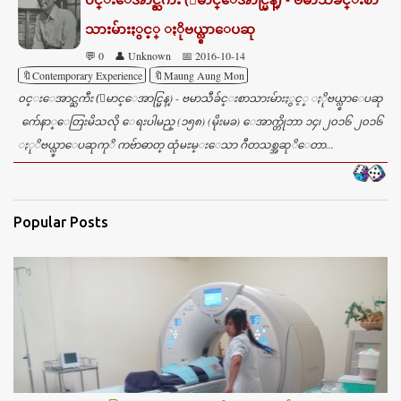
သားမ်ားႏွင့္ ႏိုဗယ္လ္စာေပဆု
💬 0
👤 Unknown
📅 2016-10-14
🔖Contemporary Experience
🔖Maung Aung Mon
၀င္းေအာင္ႀကီး (ေမာင္ေအာင္မြန္) - ဗမာသီခ်င္းစာသားမ်ားႏွင့္ ႏိုဗယ္လ္စာေပဆု
က်ေနာ္ေတြးမိသလို ေရးပါမည္ (၁၅၈) (မိုးမခ) ေအာက္တိုဘာ ၁၄၊ ၂၀၁၆ ၂၀၁၆
ႏုိဗယ္လ္စာေပဆုကုိ ကဗ်ာဓာတ္ ထုံမႊမ္းေသာ ဂီတသစ္အဆုိေတာ...
Popular Posts