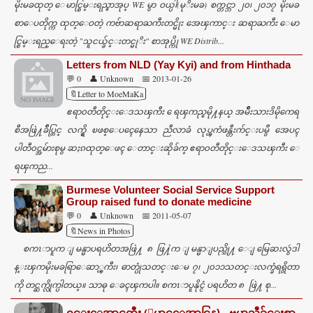
မိုးမခထုတ္ ေမာင္စြမ္းရည္စာအုပ္ WE မွာ ဝယ္ပါ(မုိးမခ) စက္တင္ဘာ ၂၀၊ ၂၀၁၇ မိုးမခ
စာေပတိုက္က ထုတ္ေဝတဲ့ ကဗ်ာဆရာႀကီးတင္မိုး အေၾကာင္း ဆရာႀကီး ေမာ
င္စြမ္းရည္ေရးတဲ့ "သူငယ္ခ်င္းတင္မုိး" စာအုပ္ကို WE Distrib...
Letters from NLD (Yay Kyi) and from Hinthada
💬 0
👤 Unknown
📅 2013-01-26
🔖Letter to MoeMaKa
ဧရာ၀တီတိုင္းေဒသၾကီး ေရၾကည္ၿမို႔နယ္ အမ်ိဳးသားဒိမိုကေရ
စီအဖြဲ႔ခ်ဳပ္တြင္ လက္ရွိ ၿဖစ္ေပၚေနေသာ ညီလာခံ လုပ္ၾကံဖန္တီးက်င္းပမွဳ အေပၚ
ပါတီ၀င္အမ်ားစုမွ ဆႏၵထုတ္ေဖၚ ေတာင္းဆိုခ်က္ ဧရာ၀တီတိုင္းေဒသၾကီး ေ
ရၾကည...
Burmese Volunteer Social Service Support
Group raised fund to donate medicine
💬 0
👤 Unknown
📅 2011-05-07
🔖News in Photos
စကၤာပူက ျမန္မာပရဟိတအဖြဲ႔ ၈ ဖြ႔ဲက ျမန္မာျပည္သို႔ ေျမြေဆးလွဴဒါ
န္းၾကမိုးမခရြာေဆာ္ၾကီး၊ ဓာတ္ပုံသတင္းေမ ၇၊ ၂၀၁၁သတင္းလက္ခံရရွိတာ
ကို တင္ဆက္လိုက္ပါတယ္။ သာဓု ေခၚၾကပါ။ စကၤာပူနိုင္ငံ ပရဟိတ ၈ ဖြဲ႔ စု...
၀င္းေအာင္ႀကီး (ေမာင္ေအာင္မြန္) - ဗမာသီခ်င္းစာ