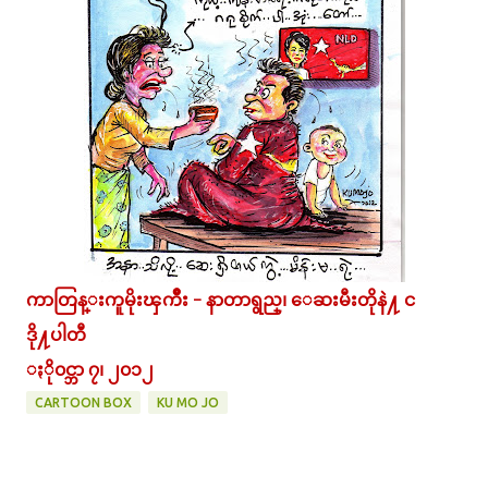
ကာတြန္းကူမိုးၾကိဳး - နာတာရွည္၊ ေဆးမီးတိုနဲ႔ င
ဒို႔ပါတီ
ႏို၀င္ဘာ ၇၊ ၂၀၁၂
CARTOON BOX
KU MO JO