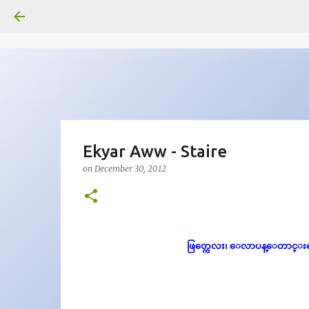
Ekyar Aww - Staire
on
December 30, 2012
ဖြတ္ကေလး၊ ေလာပန္ေတာင္းေ