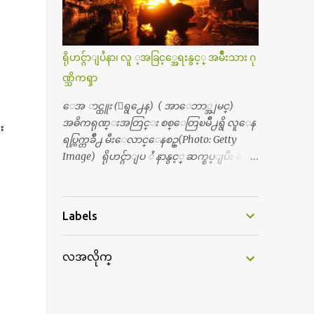
တစ္ခါစမ္းရင္ က်ပ္တစ္ေသာင္းေလာက္ က်သ
တြကိုလည္း ခုိးဝတ္တယ္။ မိန္းမစိတ္ရွိေတာ့
င့္ပါတယ္။ စာေရးသူ လြန္ခဲ့တဲ့ (၂)...
ရွိေပမယ့္ ကိုယ့္ကိုယ္ကို မိန္းမစိတ္ေပါက္မွန္း
သိတာက ၉ တန္း၊ ၁၀ တန္းေလာက္ကမွ။ ညီအ
ရိုဟင္ဂ်ာျပႆနာ၊ လူ ့အခြင့္အေရးနွင့္ အမ်ိဳးသား ဂု
စ္ကို ေမာင္နွမ အားလံုး ၆ ေယာက္ရွိတယ္။ အစ္ကို ၃
ဏ္သိကၡာ
ေယာက္၊ အစ္မ ႏွစ္ေယာက္။ အစ္ကိုေတြက
လည္း သူ႔ အေပါင္းအသင္းနဲ႔ သူဆိုေ
ေအ ာင္ထူး (ေရွ႕ေန) ( အာေဘာ္အျမင္)
တာ့ အမေတြနဲ႔ဘဲ ေပါင္းတယ္။ ျပီးေတာ့
အဓိကရုဏ္းအတြင္း စစ္ေတြၿမိဳ႕ရွိ လူေန
း
အေဖကလည္း ေယာက္်ားဆုိ ေယာ
ရပ္ကြက္တခ်ိဳ႕ မီးေလာင္ေနစဥ္(Photo: Getty
က္်ားေလးလုိဘဲ ေနေစခ်င္တယ္။ အေဖ့ကို
Image) ရိုဟင္ဂ်ာျပ ႆ နာနွင့္ ဆက္စပ္ျပီး ေ
ေၾကာက္လည္း ေၾကာက္ရတယ္။ ေယာ
ဒၚေအာင္ဆန္းစုၾကည္သည္ နိုဘယ္ဆုန ဲ႔ မထိုက္တ
က္်ားဘဝဆုိတာ ျမင့္ျမတ္တယ္ေပါ့။ ေယာ
န္ေၾကာင္း လူသိရွင္ၾကား စြပ္စြဲခ်က္ ေပၚထြ
က္်ားေလး စိတ္လည္း ရွိေအာင္ ဘာသာေရး
က္လာခဲ့သည္။ ဇူလိုင္လ ၂၃ ရက္္ ေန႕ တြင္ အယ္လ္ဂ်ာ
Labels
လည္း လုိက္စားေအာင္ တန္ခူးလဆုိ တစ္လ
ဇီးရား နိုင္ငံတကာ ရုပ္သံလႊင့္ဌာနမွ ရိုဟင္ဂ်ာလူထု
လံုး ကိုရင္ ဝတ္ခုိင္းတယ္။ ေက်ာင္းမွာဆုိ
မ်ား ဘ၀ပ်က္ေနၾကသည့္ ပံုမ်ား၊ စခန္းအ
ရင္ ေယာက္်ားေလးေတြက ကိုယ့္ကို ဘာ
လအလိုက္
တြင္းေနထိုင္ရာ တြင္လည္း အကူအညီမ်ား မရ
ပဲျဖစ္ျဖစ္ မၾကားတၾကား စရင္စတယ္။
ရွိ၍ စားရမဲ့ေသာက္ရမဲ့ ျဖစ္ေနပံုမ်ား၊ ဘဂၤ
အေျခာက္ ဘာညာေပါ့၊ အာ့့လုိေလးေတြ
လားေဒ႕ရွ္ နိုင္ငံဘက္သုိ႕ ေလွျဖင့္ကူးေျ
စတာေပါ့။ ကိုယ္ကလည္း ရန္မျဖစ္ခ်င္ေတာ့ ျပန္
ပးရန္ ၾကိဳးစားေသာ္လည္း အဆိုပါ နုိင္ငံရွိ