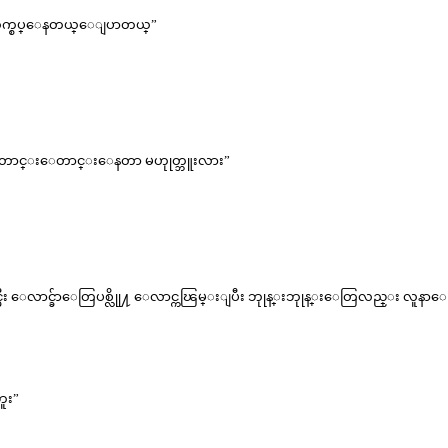
႔ ဆက္စပ္ေနတယ္ေျပာတယ္”
ဲ ေတာင္းေတာင္းေနတာ မဟုုတ္ဘူးလား”
 ေလာင္ခ်ာေတြပစ္လိုု႔ ေလာင္ကၽြမ္းျပီး ဘုုန္းဘုုန္းေတြလည္း လူနာ
ူး”