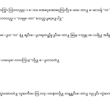
က္ရြာ သြားလည္ရင္း ေဒသ အေခၚအေ၀ၚေတြကိုု ေမးေတာ႔ ေမးသမွ် “လ”
ေတာကလည္း “လမုုေတာ” စသည္ျဖင္႔ေပါ႔”
ာ “လ” နဲ႔ စျပီးေျပာရတယ္ဆိုုျပီးေတာ႔ ဆြမ္းဘုုန္းေပးဖိုု႔ အခ်ိန္
္းေပးမယ္ေလလကြယ္”လိုု႔ ေျပာသတဲ႔
လာဘ္စားထားတဲ႔ လူႀကီးေတြ လင္းတနားလိုု႔ လန္႔ျပီးေတာ႔ လုုျပီး လွဴ