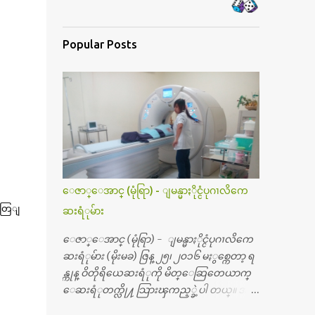
Popular Posts
ေဇာ္ေအာင္ (မုံရြာ) - ျမန္မာႏိုင္ငံပုဂၢလိကေ
ေတြျ
ဆးရံုမ်ား
ေဇာ္ေအာင္ (မုံရြာ) - ျမန္မာႏိုင္ငံပုဂၢလိကေ
ဆးရံုမ်ား (မိုးမခ) ဇြန္ ၂၅၊ ၂၀၁၆ မႏွစ္ကေတာ့ ရ
န္ကုန္ ဝိတိုရိယေဆးရံုကို မိတ္ေဆြတေယာက္
ေဆးရံုတက္လို႔ သြားၾကည့္ခဲ့ပါ တယ္။ အရ
က္ေသာက္ျခင္းဒဏ္ေၾကာင့္ အသက္