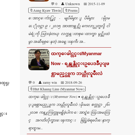
💬 0
👤 Unknown
📅 2015-11-09
🔖Aung Kyaw Thwin
🔖Poems
ေအာင္ေက်ာ္သြင္ - မျပဳမိမွား ျပဳမိမွား (မိုုးမ
ခ) ႏိုု၀င္ဘာ ၉ ၊ ၂၀၁၅ အာဏာရွင္ကို ကေလာ္ထုတ္မလို့ ငါ
မဲရံုကို သြားခဲ့တယ္ လက္သန္းတစ္ေထာက္စာ မွင္အိုးထဲ
မွာ အဆီရစ္ေနတဲ့ အခန္းၾကီး အ...
ထက္ေခါင္လင္း/Myanmar
Now - ရန္ကုန္တိုင္းဥပေဒခ်ဳပ္ျဖ
စ္လာမည့္သူက ဘယ္လိုလူမ်ိဳးလဲ
💬 0
👤 zarny win
📅 2018-09-26
ထုုပ္
🔖Htet Khaung Linn (Myanmar Now)
ထက္ေခါင္လင္း (Myanmar Now) ● ရန္ကုန္တိုင္းဥပေဒခ်ဳ
ပ္ျဖစ္လာမည့္သူက ဘယ္လိုလူမ်ိဳးလဲ (မိုးမခ) စက္တင္ဘာ ၂၆၊
၂ဝ၁၈ ကန္႔ကြက္သူမရွိခဲ့ပါက ေအာင္ရဲေထြးအမႈတြ
ုင္း
င္ အဂတိလိုက္စားေၾကာင္း စြပ္စြဲခံရၿပီးေနာက္
ရာထူးမ...