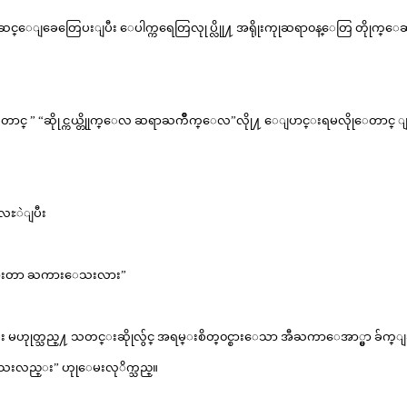
 ဆင္ေျခေတြေပးျပီး ေပါက္ကရေတြလုုပ္လိုု႔ အရိုုးကုုဆရာ၀န္ေတြ တိုုက္ေ
င္ ” “ဆိုုင္ကယ္တိုုက္ေလ ဆရာႀကိဳက္ေလ”လိုု႔ ေျပာင္းရမလိုုေတာင္ 
းလႊဲျပီး
ြားတာ ႀကားေသးလား”
ဟုုတ္သည္႔ သတင္းဆိုုလွ်င္ အရမ္းစိတ္၀င္စားေသာ အီႀကာေအာ္မွာ ခ်က္ျ
သးလည္း” ဟုုေမးလုိက္သည္။