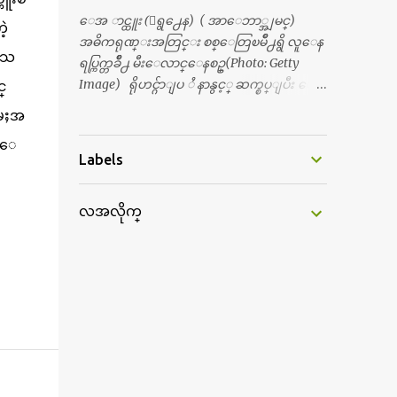
လည္း သူ႔ အေပါင္းအသင္းနဲ႔ သူဆိုေ
ေအ ာင္ထူး (ေရွ႕ေန) ( အာေဘာ္အျမင္)
ဲ့
တာ့ အမေတြနဲ႔ဘဲ ေပါင္းတယ္။ ျပီးေတာ့
အဓိကရုဏ္းအတြင္း စစ္ေတြၿမိဳ႕ရွိ လူေန
အေဖကလည္း ေယာက္်ားဆုိ ေယာ
ာသ
ရပ္ကြက္တခ်ိဳ႕ မီးေလာင္ေနစဥ္(Photo: Getty
က္်ားေလးလုိဘဲ ေနေစခ်င္တယ္။ အေဖ့ကို
Image) ရိုဟင္ဂ်ာျပ ႆ နာနွင့္ ဆက္စပ္ျပီး ေ
္
ေၾကာက္လည္း ေၾကာက္ရတယ္။ ေယာ
ဒၚေအာင္ဆန္းစုၾကည္သည္ နိုဘယ္ဆုန ဲ႔ မထိုက္တ
ီမႈအ
က္်ားဘဝဆုိတာ ျမင့္ျမတ္တယ္ေပါ့။ ေယာ
န္ေၾကာင္း လူသိရွင္ၾကား စြပ္စြဲခ်က္ ေပၚထြ
က္်ားေလး စိတ္လည္း ရွိေအာင္ ဘာသာေရး
ရဲေ
က္လာခဲ့သည္။ ဇူလိုင္လ ၂၃ ရက္္ ေန႕ တြင္ အယ္လ္ဂ်ာ
Labels
လည္း လုိက္စားေအာင္ တန္ခူးလဆုိ တစ္လ
ဇီးရား နိုင္ငံတကာ ရုပ္သံလႊင့္ဌာနမွ ရိုဟင္ဂ်ာလူထု
လံုး ကိုရင္ ဝတ္ခုိင္းတယ္။ ေက်ာင္းမွာဆုိ
မ်ား ဘ၀ပ်က္ေနၾကသည့္ ပံုမ်ား၊ စခန္းအ
ရင္ ေယာက္်ားေလးေတြက ကိုယ့္ကို ဘာ
လအလိုက္
တြင္းေနထိုင္ရာ တြင္လည္း အကူအညီမ်ား မရ
ပဲျဖစ္ျဖစ္ မၾကားတၾကား စရင္စတယ္။
ရွိ၍ စားရမဲ့ေသာက္ရမဲ့ ျဖစ္ေနပံုမ်ား၊ ဘဂၤ
အေျခာက္ ဘာညာေပါ့၊ အာ့့လုိေလးေတြ
လားေဒ႕ရွ္ နိုင္ငံဘက္သုိ႕ ေလွျဖင့္ကူးေျ
စတာေပါ့။ ကိုယ္ကလည္း ရန္မျဖစ္ခ်င္ေတာ့ ျပန္
ပးရန္ ၾကိဳးစားေသာ္လည္း အဆိုပါ နုိင္ငံရွိ
မေျပာဘူး ေရွာင...
အာဏာပိုင္မ်ားက လက္မခံပဲ ထမင္းထုပ္ တေယာ
က္ တထုပ္ ေ ပး၍ ေရထဲ သို႔ ျပန္ ေ မာင္း
ထုတ္လိုက္သျဖင့္ ေအာ္ဟစ္ငိုေၾကြးကာ ေလွေ
ပၚျပန္ တက္သြားၾကရသည့္ ပံုမ်ားကို အခ်ိန္အေ
တာ္ၾကာ ထုတ္လႊင့္ျပသခဲ့သည္။ တဆက္တည္း