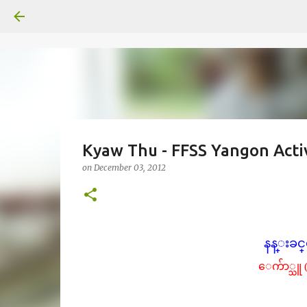
Kyaw Thu - FFSS Yangon Activ
on
December 03, 2012
နန္းခင
ေက်ာ္သူ 