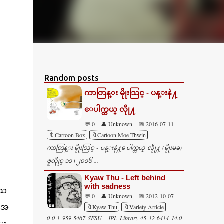
Random posts
ကာတြန္း မိုုးသြင္ - ပန္းနဲ႔
ေပါက္တယ္ လိုု႔
💬 0
👤 Unknown
📅 2016-07-11
🔖Cartoon Box
🔖Cartoon Moe Thwin
ကာတြန္း မိုုးသြင္ - ပန္းနဲ႔ ေပါက္တယ္ လိုု႔ (မိုုးမခ)
ဇူလိုုင္ ၁၁ ၊ ၂၀၁၆ ...
Kyaw Thu - Left behind
with sadness
အသ
💬 0
👤 Unknown
📅 2012-10-07
အေ
🔖Kyaw Thu
🔖Variety Article
0 0 1 959 5467 SFSU - JPL Library 45 12 6414 14.0
္း