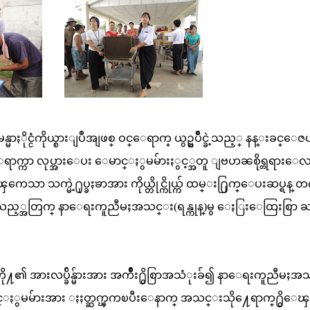
ျမန္မာႏိုင္ငံကိုယ္စားျပဳအျဖစ္ ဝင္ေရာက္ ယွဥ္ၿပိဳင္ခဲ့သည့္ နန္းခင္ေဇ
ာက္ကာ လုပ္အားေပး ေမာင္ႏွမမ်ားႏွင့္အတူ ျဗဟၼစိုရ္တရားေလ
ေသာ သက္မဲ့႐ုပ္ခႏၶာအား ကိုယ္တိုင္ကိုယ္က် ထမ္း႐ြက္ေပးဆပ္ရန္ တက
ည့္အတြက္ နာေရးကူညီမႈအသင္း(ရန္ကုန္)မွ ေႏြးေထြးစြာ ႀ
တို႔၏ အားလပ္ခ်ိန္မ်ားအား အက်ိဳး႐ွိစြာအသံုးခ်၍ နာေရးကူညီမႈအ
င္ႏွမမ်ားအား ႏႈတ္ဆက္ၾကၿပီးေနာက္ အသင္းသို႔ေရာက္႐ွိေ