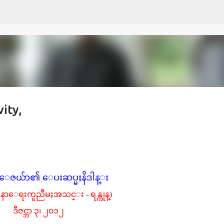
Skip to main content
ity,
္ေဇယ်ာ၏ ေပးဆပ္မႈနိဒါန္း
(နာေရးကူညီမႈအသင္း - ရန္ကုန္)
ဒီဇင္ဘာ ၃၊ ၂၀၁၂