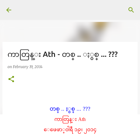
Skip to main content
ကာတြန္း Ath - တစ္ .. ႏွစ္ ... ???
on
February 19, 2014
တစ္ .. ႏွစ္ ... ???
ကာတြန္း Ath
ေဖေဖာ္၀ါရီ ၁၉၊ ၂၀၁၄