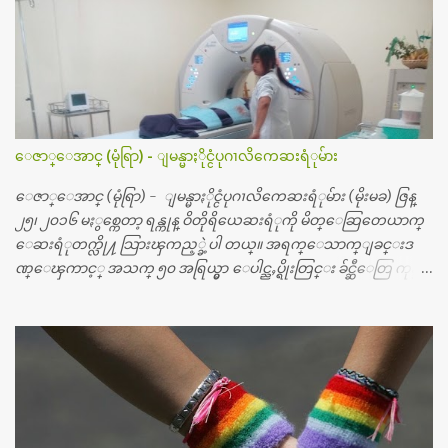
ေဇာ္ေအာင္ (မုံရြာ) - ျမန္မာႏိုင္ငံပုဂၢလိကေဆးရံုမ်ား
ေဇာ္ေအာင္ (မုံရြာ) - ျမန္မာႏိုင္ငံပုဂၢလိကေဆးရံုမ်ား (မိုးမခ) ဇြန္
၂၅၊ ၂၀၁၆ မႏွစ္ကေတာ့ ရန္ကုန္ ဝိတိုရိယေဆးရံုကို မိတ္ေဆြတေယာက္
ေဆးရံုတက္လို႔ သြားၾကည့္ခဲ့ပါ တယ္။ အရက္ေသာက္ျခင္းဒ
ဏ္ေၾကာင့္ အသက္ ၅၀ အရြယ္မွာ ေပါင္ညႇပ္ရိုးတြင္း ခ်င္ဆီေတြ ကုန္ခ
မ္းသြားလို႔ အရိုးအစားထိုးကုသျခင္း လုပ္ပါတယ္။ အရိုးအထူးကု
ဆရာဝန္က ဝိတိုရိယေဟာ္တယ္လိုအခန္းမွာ တရက္ က်ပ္ ၃ ေသာင္းနဲ႔ေနေ
စၿပီး၊ အာရွေတာ္ဝင္ခြဲစိတ္ခန္းကို ငွားရမ္းခြဲစိတ္ အရိုးအစားထိုးကုပါတ
ယ္။ ေဆးစစ္၊ေဆးဝယ္၊ ခြဲစိတ္ကု၊ အရိုးအစားထိုးပစၥည္း စတဲ့စရိ
တ္ေတြနဲ႔ေဆးရံုမွာ ၂ ပတ္ေနထိုင္စရိတ္ သိန္း ၇၀ ေလာက္ ကုန္သြား
ပါတယ္။ သူငယ္ခ်င္းျဖစ္သူကို လာေတြ႔ရင္း ဟိုတယ္လို သန္႔ရွင္းသ
ပ္ရပ္တဲ့ ဝိတိုရိယေဆးရံုမွာ စီတီစကင္ နဲ႔ အမ္အာအိုင္1 စက္ခန္းကိုေ