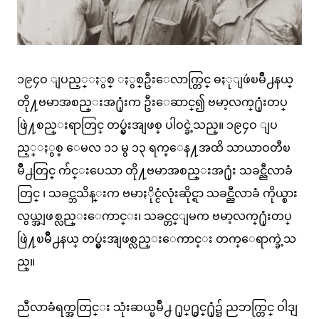
၁၉၄ဝ ျပည့္ႏွစ္ ႏွစ္ဦးေလာက္တြင္ ဓႏုျဖဴၿမိဳ႕နယ္
တို႔ဗမာအစည္းအ႐ုံးက ဦးေဆာင္၍ ဗမာ့လက္႐ုံးတပ္
ဖြဲ႔စည္းရာတြင္ တပ္မွဴးအျဖစ္ ပါဝင္ခဲ့သည္။ ၁၉၄ဝ ျပ
ည့္ႏွစ္ ေမလ ၁၁ မွ ၁၃ ရက္ေန႔အထိ သာယာဝတီၿ
မိဳ႕တြင္ က်င္းပေသာ တို႔ဗမာအစည္းအ႐ုံး သခင္ညီလာခံ
တြင္ ၊ သခင္ဘသိန္းက ဗမာႏိုင္ငံလုံးဆိုင္ရာ သခင္ညီလာခံ ကိုယ္စား
လွယ္အျဖစ္လည္းေကာင္း၊ သခင္တင္ျမက ဗမာ့လက္႐ုံးတပ္
ဖြဲ႔ၿမိဳ႕နယ္ တပ္မွဴးအျဖစ္လည္းေကာင္း တက္ေရာက္ခဲ့သ
ည္။
ညီလာခံရက္အတြင္း သုံးဆယ္ၿမိဳ႕ ႐ုပ္႐ွင္႐ုံ၌ ညဘက္တြင္ ဝါဒျ