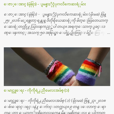
ေဇာ္ေအာင္ (မုံရြာ) - ျမန္မာႏိုင္ငံပုဂၢလိကေဆးရံုမ်ား
ေဇာ္ေအာင္ (မုံရြာ) - ျမန္မာႏိုင္ငံပုဂၢလိကေဆးရံုမ်ား (မိုးမခ) ဇြန္
၂၅၊ ၂၀၁၆ မႏွစ္ကေတာ့ ရန္ကုန္ ဝိတိုရိယေဆးရံုကို မိတ္ေဆြတေယာက္
ေဆးရံုတက္လို႔ သြားၾကည့္ခဲ့ပါ တယ္။ အရက္ေသာက္ျခင္းဒ
ဏ္ေၾကာင့္ အသက္ ၅၀ အရြယ္မွာ ေပါင္ညႇပ္ရိုးတြင္း ခ်င္ဆီေတြ ကုန္ခ
မ္းသြားလို႔ အရိုးအစားထိုးကုသျခင္း လုပ္ပါတယ္။ အရိုးအထူးကု
ဆရာဝန္က ဝိတိုရိယေဟာ္တယ္လိုအခန္းမွာ တရက္ က်ပ္ ၃ ေသာင္းနဲ႔ေနေ
စၿပီး၊ အာရွေတာ္ဝင္ခြဲစိတ္ခန္းကို ငွားရမ္းခြဲစိတ္ အရိုးအစားထိုးကုပါတ
ယ္။ ေဆးစစ္၊ေဆးဝယ္၊ ခြဲစိတ္ကု၊ အရိုးအစားထိုးပစၥည္း စတဲ့စရိ
တ္ေတြနဲ႔ေဆးရံုမွာ ၂ ပတ္ေနထိုင္စရိတ္ သိန္း ၇၀ ေလာက္ ကုန္သြား
ပါတယ္။ သူငယ္ခ်င္းျဖစ္သူကို လာေတြ႔ရင္း ဟိုတယ္လို သန္႔ရွင္းသ
ပ္ရပ္တဲ့ ဝိတိုရိယေဆးရံုမွာ စီတီစကင္ နဲ႔ အမ္အာအိုင္1 စက္ခန္းကိုေ
တြ႔လို႔ေမးၾကည့္ေတာ့ တခါစမ္းရင္ က်ပ္တသိန္းေက်ာ္ က်သင့္
တယ္သိရပါတယ္။ တခါတေလ ကိုယ္လက္ေျခ၊ ဦးေႏွာက္ေတြ အေသး
ေမာင္လူေရး - ကိုကိုရဲ႕ ညီမေလးအခ်စ္ (၁)
စိတ္ၾကည့္လိုရင္ ဒီစက္ၾကီးေတြနဲ႔ စမ္းသပ္ရပါတယ္။ ခႏၱာကိုယ္အစိတ္ပို
င္း ကလီစာေတြကိုၾကည့္ရႈတဲ့ အာလထရာေဆာင္း2 စက္ေတြ
ေမာင္လူေရး - ကိုကိုရဲ႕ ညီမေလးအခ်စ္ (၁) (မိုုးမခ) ဇြန္ ၂၃၊ ၂၀၁၈
ကေတာ့ ေစ်းသိပ္မႀကီးလို႔ ျမန္မာျပည္ေဆးရံုတိုင္းရွိပါတယ္။
ေစ်းေရာင္းရင္းနဲ႔ ေက်ာင္းတက္တယ္။ ၉ တန္းေလာက္ ေရာ
တစ္ခါစမ္းရင္ က်ပ္တစ္ေသာင္းေလာက္ က်သင့္ပါတယ္။ စာေရးသူ လြ
က္ေတာ့ ေယာက္်ားစိတ္ကေလးကေန မိန္းမစိတ္ေလး ေပါက္လာတ