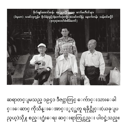
ဆရာတင္ျမသည္ ၁၉၄၁ ဒီဇင္ဘာတြင္ ေက်ာင္းသားေခါ
င္းေဆာင္ ကိုသိန္းေအာင္ႏွင့္အတူ ရခိုင္တိုင္း(ယခုျပ
ည္နယ္)သို႔ စည္း႐ုံးေရး ဆင္းရာတြင္လည္း ပါဝင္ခဲ့သည္။