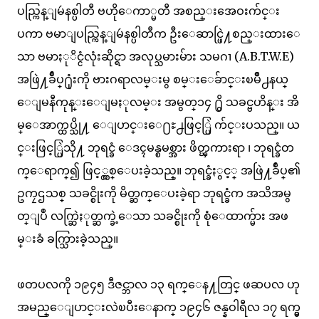
ပည္ကြန္ျမဴနစ္ပါတီ ဗဟိုေကာ္မတီ အစည္းအေဝးက်င္း
ပကာ ဗမာျပည္ကြန္ျမဴနစ္ပါတီက ဦးေဆာင္ဖြဲ႔စည္းထားေ
သာ ဗမာႏုိင္ငံလုံးဆိုင္ရာ အလုပ္သမားမ်ား သမဂၢ (A.B.T.W.E)
အဖြဲ႔ခ်ဳပ္႐ုံးကို ဗားဂရာလမ္းမွ စမ္းေခ်ာင္းၿမိဳ႕နယ္
ေျမနီကုန္းေျမႏုလမ္း အမွတ္၁၄ ႐ွိ သခင္ဗဟိန္း အိ
မ္ေအာက္ထပ္သို႔ ေျပာင္းေ႐ႊ႕ဖြင့္ပြဲ က်င္းပသည္။ ယ
င္းဖြင့္ပြဲသို႔ ဘုရင္ခံ ေဒၚမန္စမစ္အား ဖိတ္ၾကားရာ ၊ ဘုရင္ခံတ
က္ေရာက္၍ ဖြင့္လွစ္ေပးခဲ့သည္။ ဘုရင္ခံႏွင့္ အဖြဲ႔ခ်ဳပ္၏
ဥကၠဌသစ္ သခင္စိုးကို မိတ္ဆက္ေပးခဲ့ရာ ဘုရင္ခံက အသိအမွ
တ္ျပဳ လက္ဆြဲႏုတ္ဆက္ခဲ့ေသာ သခင္စိုးကို စုံေထာက္မ်ား အဖ
မ္းခံ ခက္သြားခဲ့သည္။
ဖတပလကို ၁၉၄၅ ဒီဇင္ဘာလ ၁၃ ရက္ေန႔တြင္ ဖဆပလ ဟု
အမည္ေျပာင္းလဲၿပီးေနာက္ ၁၉၄၆ ဇန္နဝါရီလ ၁၇ ရက္မွ