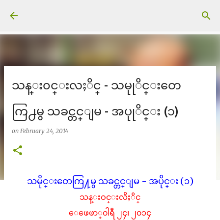
Skip to main content
သန္း၀င္းလႈိင္ - သမုုိင္းတေ
ကြ႕မွ သခင္တင္ျမ - အပုုိင္း (၁)
on
February 24, 2014
သမိုင္းတေကြ႔မွ သခင္တင္ျမ - အပိုင္း (၁)
သန္းဝင္းလိႈိင္
ေဖေဖာ္၀ါရီ ၂၄၊ ၂၀၁၄