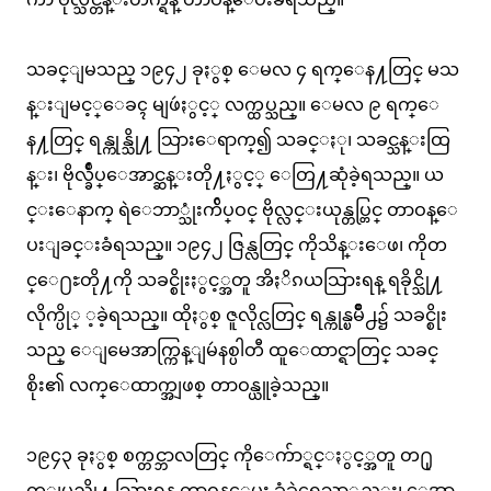
သခင္ျမသည္ ၁၉၄၂ ခုႏွစ္ ေမလ ၄ ရက္ေန႔တြင္ မသ
န္းျမင့္ေခၚ မျဖဴႏွင့္ လက္ထပ္သည္။ ေမလ ၉ ရက္ေ
န႔တြင္ ရန္ကုန္သို႔ သြားေရာက္၍ သခင္ႏု၊ သခင္သန္းထြ
န္း၊ ဗိုလ္ခ်ဳပ္ေအာင္ဆန္းတို႔ႏွင့္ ေတြ႔ဆုံခဲ့ရသည္။ ယ
င္းေနာက္ ရဲေဘာ္သုံးက်ိပ္ဝင္ ဗိုလ္လင္းယုန္တပ္တြင္ တာဝန္ေ
ပးျခင္းခံရသည္။ ၁၉၄၂ ဇြန္လတြင္ ကိုသိန္းေဖ၊ ကိုတ
င္ေ႐ႊတို႔ကို သခင္စိုးႏွင့္အတူ အိႏိၵယသြားရန္ ရခိုင္သို႔
လိုက္ပို္ ့ခဲ့ရသည္။ ထိုႏွစ္ ဇူလိုင္လတြင္ ရန္ကုန္ၿမိဳ႕၌ သခင္စိုး
သည္ ေျမေအာက္ကြန္ျမဴနစ္ပါတီ ထူေထာင္ရာတြင္ သခင္
စိုး၏ လက္ေထာက္အျဖစ္ တာဝန္ယူခဲ့သည္။
၁၉၄၃ ခုႏွစ္ စက္တင္ဘာလတြင္ ကိုေက်ာ္ရင္ႏွင့္အတူ တ႐ု
တ္ျပည္သို႔ သြားရန္ တာဝန္ေပး ခံခဲ့ရေသာ္လည္း၊ ေအာ