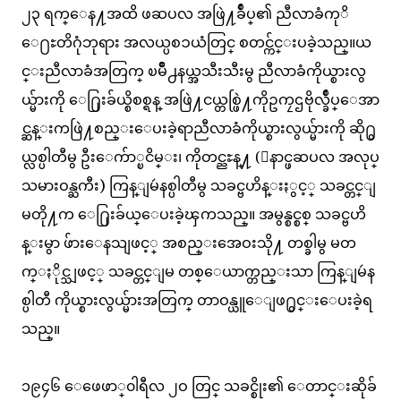
၂၃ ရက္ေန႔အထိ ဖဆပလ အဖြဲ႔ခ်ဳပ္၏ ညီလာခံကုိ
ေ႐ႊတိဂုံဘုရား အလယ္ပစၥယံတြင္ စတင္က်င္းပခဲ့သည္။ယ
င္းညီလာခံအတြက္ ၿမိဳ႕နယ္အသီးသီးမွ ညီလာခံကိုယ္စားလွ
ယ္မ်ားကို ေ႐ြးခ်ယ္စိစစ္ရန္ အဖြဲ႔ငယ္တစ္ဖြဲ႔ကိုဥကၠဌဗိုလ္ခ်ဳပ္ေအာ
င္ဆန္းကဖြဲ႔စည္းေပးခဲ့ရာညီလာခံကိုယ္စားလွယ္မ်ားကို ဆို႐ွ
ယ္လစ္ပါတီမွ ဦးေက်ာ္ၿငိမ္း၊ ကိုတင္ညႊန္႔ (ေနာင္ဖဆပလ အလုပ္
သမားဝန္ႀကီး) ကြန္ျမဴနစ္ပါတီမွ သခင္ဗဟိန္းႏွင့္ သခင္တင္ျ
မတို႔က ေ႐ြးခ်ယ္ေပးခဲ့ၾကသည္။ အမွန္စင္စစ္ သခင္ဗဟိ
န္းမွာ ဖ်ားေနသျဖင့္ အစည္းအေဝးသို႔ တစ္ခါမွ မတ
က္ႏိုင္သျဖင့္ သခင္တင္ျမ တစ္ေယာက္တည္းသာ ကြန္ျမဴန
စ္ပါတီ ကိုယ္စားလွယ္မ်ားအတြက္ တာဝန္ယူေျဖ႐ွင္းေပးခဲ့ရ
သည္။
၁၉၄၆ ေဖေဖာ္၀ါရီလ ၂ဝ တြင္ သခင္စိုး၏ ေတာင္းဆိုခ်