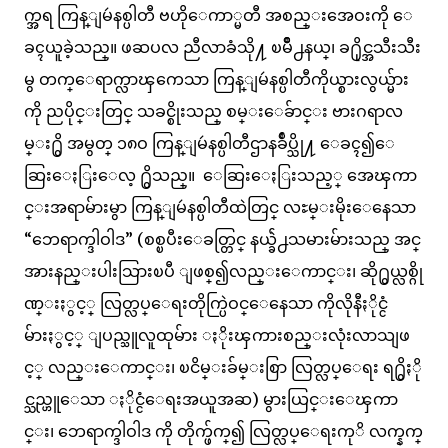
က္အရ ကြန္ျမဴနစ္ပါတီ ဗဟိုေကာ္မတီ အစည္းအေဝးကို ေ
ခၚယူခဲ့သည္။ ဖဆပလ ညီလာခံသို႔ ၿမိဳ႕နယ္၊ ခ႐ိုင္အသီးသီး
မွ တက္ေရာက္လာၾကေသာ ကြန္ျမဴနစ္ပါတီကိုယ္စားလွယ္မ်ား
ကို ညပိုင္းတြင္ သခင္စိုးသည္ စမ္းေခ်ာင္း ဗားဂရာလ
မ္း႐ွိ အမွတ္ ၁၈ဝ ကြန္ျမဴနစ္ပါတီဌာနခ်ဳပ္သို႔ ေခၚ၍ေ
ဆြးေႏြးေလ့ ႐ွိသည္။ ေဆြးေႏြးသည့္ အေၾကာ
င္းအရာမ်ားမွာ ကြန္ျမဴနစ္ပါတီထဲတြင္ လႊမ္းမိုးေနေသာ
“ဘေရာက္ဒါဝါဒ” (စစ္ၿပီးေခတ္တြင္ နယ္ခ်ဲ႕သမားမ်ားသည္ အင္
အားနည္းပါးသြားၿပီ ျဖစ္၍လည္းေကာင္း၊ ဆို႐ွယ္လစ္ဂို
ဏ္းႏွင့္ လြတ္လပ္ေရးတိုက္ပြဲဝင္ေနေသာ ကိုလိုနီႏိုင္ငံ
မ်ားႏွင့္ ျပည္သူလူထုမ်ား ႏိုးၾကားစည္းလုံးလာသျဖ
င့္ လည္းေကာင္း၊ ၿငိမ္းခ်မ္းစြာ လြတ္လပ္ေရး ရ႐ွိႏို
င္သည္ဟူေသာ ႏိုင္ငံေရးအယူအဆ) မွားယြင္းေၾကာ
င္း၊ ဘေရာက္ဒါဝါဒ ကို တိုက္ဖ်က္၍ လြတ္လပ္ေရးကုိ လက္နက္