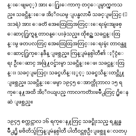
န္းေဖျမင့္) အား ေ႐ြးေကာက္ တင္ေျမွာက္ၾကသ
ည္။ သခင္သိန္းေဖ အိႏိၵယမွ ျပန္မလာမီ သခင္ျမသြင္ (ေ
ဒးဒရဲ) အား ေခတၱ အေထြေထြအတြင္းေရးမွဴးအျဖစ္
ေဆာင္႐ြက္ရန္ တာဝန္ေပးခဲ့သည္။ ထိုစဥ္က သခင္သန္းထြ
န္းမွ ဖတပလတြင္ အေထြေထြအတြင္းေရးမွဴး တာဝန္ယူ
ေဆာင္႐ြက္ေနခ်ိန္ ျဖစ္သည္။ ကြန္ျမဴနစ္ပါတီ၏ ႏိုင္ငံေ
ရး ဦးေဆာင္ အဖြဲ႔ဝင္မ်ားမွာ သခင္သိန္းေဖ၊ သခင္သန္းထြ
န္း၊ သခင္ျမသြင္၊ သခင္ဗဟိန္းႏွင့္ သခင္ဗသိန္းတင္တို႔
ျဖစ္သည္။ သခင္သိန္းေဖမွာ ၁၉၄၅ ေအာက္တိုဘာလ ၁၅ ရ
က္ေန႔အထိ အိႏိၵယျပည္ ကာလကတၱားၿမိဳ႕တြင္ ႐ွိေန
ဆဲ ျဖစ္သည္။
၁၉၄၅ စက္တင္ဘာလ ၁၆ ရက္ေန႔တြင္ သခင္စိုးသည္ ရန္ကုန္ၿ
မိဳ႕႐ွိ ၿဗိတိသွ်ကြန္ျမဴနစ္ပါတီ ပါတီဝင္တစ္ဦးျဖစ္သူ ေလတပ္