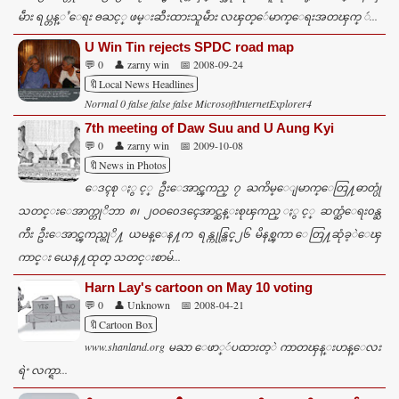
မဵား ရပ္တန္ႛေရး ႎႀင့္ ဖမ္းဆီးထားသူမဵား လၾတ္ေဴမာက္ေရးအတၾက္ ဴ...
U Win Tin rejects SPDC road map
💬 0
👤 zarny win
📅 2008-09-24
🔖Local News Headlines
Normal 0 false false false MicrosoftInternetExplorer4
7th meeting of Daw Suu and U Aung Kyi
💬 0
👤 zarny win
📅 2009-10-08
🔖News in Photos
ေဒၚစု ႏွင့္ ဦးေအာင္ၾကည္ ၇ ႀကိမ္ေျမာက္ေတြ႔ဓာတ္ပုံ
သတင္းေအာက္တုိဘာ ၈၊ ၂ဝဝ၀ေဒၚေအာင္ဆန္းစုၾကည္ ႏွင့္ ဆက္ဆံေရး၀န္ႀ
ကီး ဦးေအာင္ၾကည္တုိ႔ ယမန္ေန႔က ရန္ကုန္တြင္၂၆ မိနစ္ၾကာ ေတြ႔ဆုံခ့ဲေၾ
ကာင္း ယေန႔ထုတ္ သတင္းစာမ်...
Harn Lay's cartoon on May 10 voting
💬 0
👤 Unknown
📅 2008-04-21
🔖Cartoon Box
www.shanland.org မႀာ ေဖာ္ဴပထားတ့ဲ ကာတၾန္းဟန္ေလး
ရဲႚ လက္ရာ...