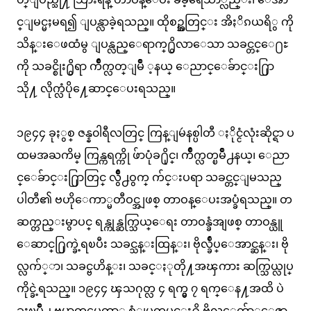
င္ျမင္မႈမရ၍ ျပန္လာခဲ့ရသည္။ ထိုစဥ္အတြင္း အိႏိၵယရိွ ကို
သိန္းေဖထံမွ ျပန္လည္ေရာက္႐ွိလာေသာ သခင္တင္ေ႐ႊ
ကို သခင္စိုး႐ွိရာ က်ိဳက္လတ္ျမိဳ ့နယ္ ေညာင္ေခ်ာင္း႐ြာ
သို႔ လိုက္လံပို႔ေဆာင္ေပးရသည္။
၁၉၄၄ ခုႏွစ္ ဇန္န၀ါရီလတြင္ ကြန္ျမဴနစ္ပါတီ ႏိုင္ငံလုံးဆိုင္ရာ ပ
ထမအႀကိမ္ ကြန္ကရက္ကို ဖ်ာပုံခ႐ိုင္၊ က်ိဳက္လတ္ၿမိဳ႕နယ္၊ ေညာ
င္ေခ်ာင္း႐ြာတြင္ လွ်ိဳ႕ဝွက္ က်င္းပရာ သခင္တင္ျမသည္
ပါတီ၏ ဗဟိုေကာ္မတီဝင္အျဖစ္ တာဝန္ေပးအပ္ခံရသည္။ တ
ဆက္တည္းမွာပင္ ရန္ကုန္ဆက္သြယ္ေရး တာဝန္ခံအျဖစ္ တာဝန္ယူ
ေဆာင္႐ြက္ခဲ့ရၿပီး သခင္သန္းထြန္း၊ ဗိုလ္ခ်ဳပ္ေအာင္ဆန္း၊ ဗို
လ္လက်္ာ၊ သခင္ဗဟိန္း၊ သခင္ႏုတို႔အၾကား ဆက္သြယ္လုပ္
ကိုင္ခဲ့ရသည္။ ၁၉၄၄ ၾသဂုတ္လ ၄ ရက္မွ ၇ ရက္ေန႔အထိ ပဲ
ခူးၿမိဳ႕ ဗမာ့တပ္မေတာ္ စံျပတပ္ရင္း႐ွိ ဗိုလ္ေက်ာ္ေဇာ