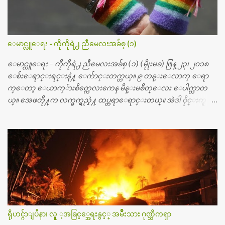
ပါတယ္။ သူငယ္ခ်င္းျဖစ္သူကို လာေတြ႔ရင္း ဟိုတယ္လို သန္႔ရွင္းသ
ပ္ရပ္တဲ့ ဝိတိုရိယေဆးရံုမွာ စီတီစကင္ နဲ႔ အမ္အာအိုင္1 စက္ခန္းကိုေ
တြ႔လို႔ေမးၾကည့္ေတာ့ တခါစမ္းရင္ က်ပ္တသိန္းေက်ာ္ က်သင့္
တယ္သိရပါတယ္။ တခါတေလ ကိုယ္လက္ေျခ၊ ဦးေႏွာက္ေတြ အေသး
ေမာင္လူေရး - ကိုကိုရဲ႕ ညီမေလးအခ်စ္ (၁)
စိတ္ၾကည့္လိုရင္ ဒီစက္ၾကီးေတြနဲ႔ စမ္းသပ္ရပါတယ္။ ခႏၱာကိုယ္အစိတ္ပို
င္း ကလီစာေတြကိုၾကည့္ရႈတဲ့ အာလထရာေဆာင္း2 စက္ေတြ
ေမာင္လူေရး - ကိုကိုရဲ႕ ညီမေလးအခ်စ္ (၁) (မိုုးမခ) ဇြန္ ၂၃၊ ၂၀၁၈
ကေတာ့ ေစ်းသိပ္မႀကီးလို႔ ျမန္မာျပည္ေဆးရံုတိုင္းရွိပါတယ္။
ေစ်းေရာင္းရင္းနဲ႔ ေက်ာင္းတက္တယ္။ ၉ တန္းေလာက္ ေရာ
တစ္ခါစမ္းရင္ က်ပ္တစ္ေသာင္းေလာက္ က်သင့္ပါတယ္။ စာေရးသူ လြ
က္ေတာ့ ေယာက္်ားစိတ္ကေလးကေန မိန္းမစိတ္ေလး ေပါက္လာတ
န္ခဲ့တဲ့ (၂)...
ယ္။ အေဖတို႔က လက္ဖက္ရည္နဲ႔ ထပ္တရာေရာင္းတယ္။ အဲဒါ ဝိုင္းကူ
တာေပါ့။ မိန္းကေလး အေပါင္းအသင္းလည္း မ်ားတယ္။ ငယ္ငယ္တု
န္းကေတာ့ အမေတြနဲ႔ ေနတာဆုိေတာ့ သနပ္ခါးေလးေတြ လိမ္း
တယ္။ ပန္းပန္တယ္။ မိန္းကေလး အဝတ္အစားေတြကိုလည္း ခုိးဝတ္တ
ယ္။ မိန္းမစိတ္ရွိေတာ့ ရွိေပမယ့္ ကိုယ့္ကိုယ္ကို မိန္းမစိတ္ေပါက္မွန္း
သိတာက ၉ တန္း၊ ၁၀ တန္းေလာက္ကမွ။ ညီအစ္ကို ေမာင္နွမ အားလံုး ၆
ေယာက္ရွိတယ္။ အစ္ကို ၃ ေယာက္၊ အစ္မ ႏွစ္ေယာက္။ အစ္ကိုေတြက
လည္း သူ႔ အေပါင္းအသင္းနဲ႔ သူဆိုေတာ့ အမေတြနဲ႔ဘဲ ေပါ
င္းတယ္။ ျပီးေတာ့ အေဖကလည္း ေယာက္်ားဆုိ ေယာ
က္်ားေလးလုိဘဲ ေနေစခ်င္တယ္။ အေဖ့ကို ေၾကာက္လည္း ေၾကာ
ရိုဟင္ဂ်ာျပႆနာ၊ လူ ့အခြင့္အေရးနွင့္ အမ်ိဳးသား ဂုဏ္သိကၡာ
က္ရတယ္။ ေယာက္်ားဘဝဆုိတာ ျမင့္ျမတ္တယ္ေပါ့။ ေယာ