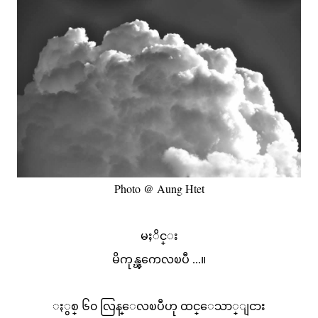
Photo @ Aung Htet
မႈိင္း
မိကုန္ၾကေလၿပီ ...။
ႏွစ္ ၆၀ လြန္ေလၿပီဟု ထင္ေသာ္ျငား