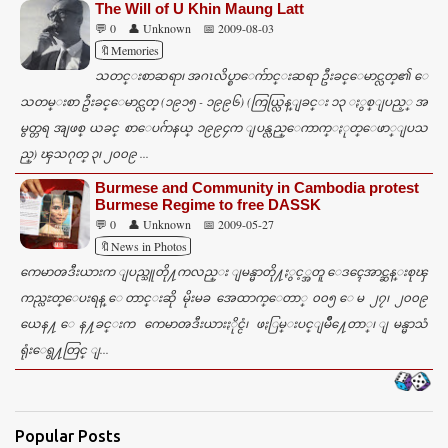
The Will of U Khin Maung Latt
💬 0
👤 Unknown
📅 2009-08-03
🔖Memories
သတင္းစာဆရာ၊ အဂၤလိပ္စာေက်ာင္းဆရာ ဦးခင္ေမာင္လတ္၏ ေ
သတမ္းစာ ဦးခင္ေမာင္လတ္ (၁၉၁၅ - ၁၉၉၆) (ကြယ္လြန္ျခင္း ၁၃ ႏွစ္ျပည့္ အ
မွတ္တရ အျဖစ္ ယခင္ စာေပဂ်ာနယ္ ၁၉၉၄က ျပန္လည္ေကာက္ႏုတ္ေဖာ္ျပသ
ည္) ၾသဂုတ္ ၃၊ ၂၀၀၉ ...
Burmese and Community in Cambodia protest
Burmese Regime to free DASSK
💬 0
👤 Unknown
📅 2009-05-27
🔖News in Photos
ကေမာၻဒီးယားက ျပည္သူတို႔ကလည္း ျမန္မာတို႔ႏွင့္အတူ ေဒၚေအာင္ဆန္းစုၾ
ကည္လႊတ္ေပးရန္ ေတာင္းဆို မိုးမခ အေထာက္ေတာ္ ၀၀၅ ေမ ၂၇၊ ၂၀၀၉
ယေန႔ ေန႔ခင္းက ကေမာၻဒီးယားႏိုင္ငံ၊ ဖႏြမ္းပင္ျမိဳ႔ေတာ္၊ ျမန္မာသံ
ရုံးေရွ႔တြင္ ျ...
Popular Posts