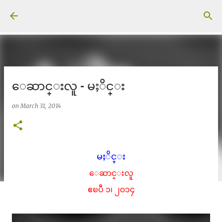
Skip to main content
ေဆာင္းလူ - မႈိင္း
on
March 31, 2014
မႈိင္း
ေဆာင္းလူ
ဧၿပီ ၁၊ ၂၀၁၄