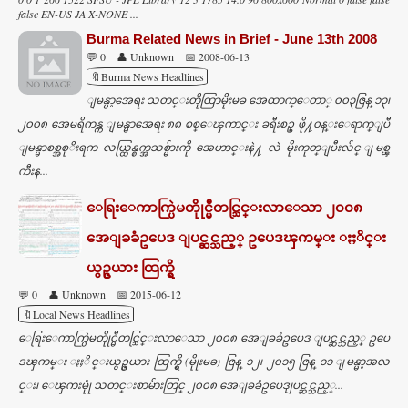
false EN-US JA X-NONE ...
Burma Related News in Brief - June 13th 2008
💬 0
👤 Unknown
📅 2008-06-13
🔖Burma News Headlines
ျမန္မာ့အေရး သတင္းတိုထြာမိုးမခ အေထာက္ေတာ္ ၀၀၃ဇြန္ ၁၃၊
၂၀၀၈ အေမရိကန္က ျမန္မာအေရး ၈၈ စစ္ေၾကာင္း ခရီးစဥ္ ဖို႔၀န္းေရာက္ျပီ
ျမန္မာစစ္အစုိးရက လယ္ထြန္စက္အသစ္မ်ားကို အေဟာင္းနဲ႔ လဲ မိုးကုတ္ျပီးလ်င္ ျမစ္ၾ
ကီးန...
ေရြးေကာက္ပြဲမတိုုင္မီတင္သြင္းလာေသာ ၂၀၀၈
အေျခခံဥပေဒ ျပင္ဆင္သည့္ ဥပေဒၾကမ္း ႏႈိင္း
ယွဥ္ဇယား ထြက္ရွိ
💬 0
👤 Unknown
📅 2015-06-12
🔖Local News Headlines
ေရြးေကာက္ပြဲမတိုုင္မီတင္သြင္းလာေသာ ၂၀၀၈ အေျခခံဥပေဒ ျပင္ဆင္သည့္ ဥပေ
ဒၾကမ္း ႏႈိင္းယွဥ္ဇယား ထြက္ရွိ (မိုုးမခ) ဇြန္ ၁၂၊ ၂၀၁၅ ဇြန္ ၁၁ ျမန္မာ့အလ
င္း၊ ေၾကးမုုံ သတင္းစာမ်ားတြင္ ၂၀၀၈ အေျခခံဥပေဒျပင္ဆင္သည့္...