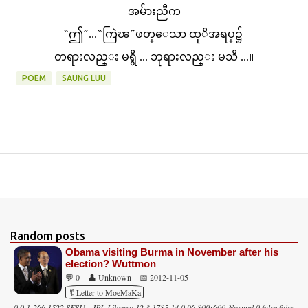
အမ်ားညီက
̏ ဤ ̋ ... ̏ ကြဲၽ ̋ ဖတ္ေသာ ထုိအရပ္၌
တရားလည္း မရွိ ... ဘုရားလည္း မသိ ...။
POEM
SAUNG LUU
Random posts
Obama visiting Burma in November after his
election? Wuttmon
💬 0
👤 Unknown
📅 2012-11-05
🔖Letter to MoeMaKa
0 0 1 266 1522 SFSU - JPL Library 12 3 1785 14.0 96 800x600 Normal 0 false false