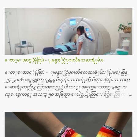
ေဇာ္ေအာင္ (မုံရြာ) - ျမန္မာႏိုင္ငံပုဂၢလိကေဆးရံုမ်ား
ေဇာ္ေအာင္ (မုံရြာ) - ျမန္မာႏိုင္ငံပုဂၢလိကေဆးရံုမ်ား (မိုးမခ) ဇြန္
၂၅၊ ၂၀၁၆ မႏွစ္ကေတာ့ ရန္ကုန္ ဝိတိုရိယေဆးရံုကို မိတ္ေဆြတေယာက္
ေဆးရံုတက္လို႔ သြားၾကည့္ခဲ့ပါ တယ္။ အရက္ေသာက္ျခင္းဒ
ဏ္ေၾကာင့္ အသက္ ၅၀ အရြယ္မွာ ေပါင္ညႇပ္ရိုးတြင္း ခ်င္ဆီေတြ ကုန္ခ
မ္းသြားလို႔ အရိုးအစားထိုးကုသျခင္း လုပ္ပါတယ္။ အရိုးအထူးကု
ဆရာဝန္က ဝိတိုရိယေဟာ္တယ္လိုအခန္းမွာ တရက္ က်ပ္ ၃ ေသာင္းနဲ႔ေနေ
စၿပီး၊ အာရွေတာ္ဝင္ခြဲစိတ္ခန္းကို ငွားရမ္းခြဲစိတ္ အရိုးအစားထိုးကုပါတ
ယ္။ ေဆးစစ္၊ေဆးဝယ္၊ ခြဲစိတ္ကု၊ အရိုးအစားထိုးပစၥည္း စတဲ့စရိ
တ္ေတြနဲ႔ေဆးရံုမွာ ၂ ပတ္ေနထိုင္စရိတ္ သိန္း ၇၀ ေလာက္ ကုန္သြား