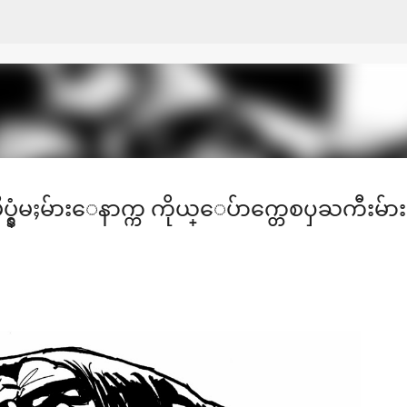
Skip to main content
္နွံမႈမ်ားေနာက္က ကိုယ္ေပ်ာက္တေစၦႀကီးမ်ား