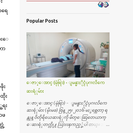
္း
ကရေ
Popular Posts
ပြားေ
ေဘာ
ေဇာ္ေအာင္ (မုံရြာ) - ျမန္မာႏိုင္ငံပုဂၢလိကေ
ိုး
ဆးရံုမ်ား
ထိုး
ေဇာ္ေအာင္ (မုံရြာ) - ျမန္မာႏိုင္ငံပုဂၢလိကေ
အေရး
ဆးရံုမ်ား (မိုးမခ) ဇြန္ ၂၅၊ ၂၀၁၆ မႏွစ္ကေတာ့ ရ
်ာဖ
န္ကုန္ ဝိတိုရိယေဆးရံုကို မိတ္ေဆြတေယာက္
ဲ့
ေဆးရံုတက္လို႔ သြားၾကည့္ခဲ့ပါ တယ္။ အရ
က္ေသာက္ျခင္းဒဏ္ေၾကာင့္ အသက္