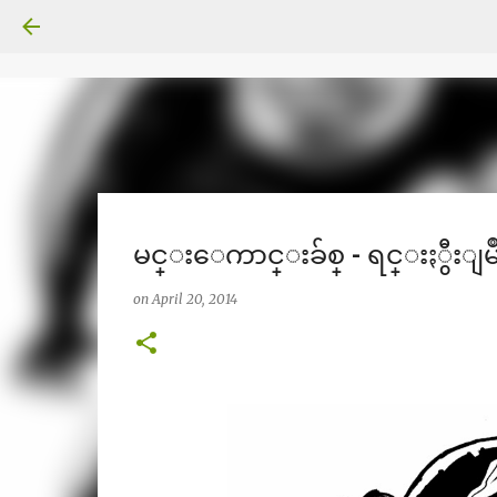
မင္းေကာင္းခ်စ္ - ရင္းႏွီးျမဳပ
on
April 20, 2014