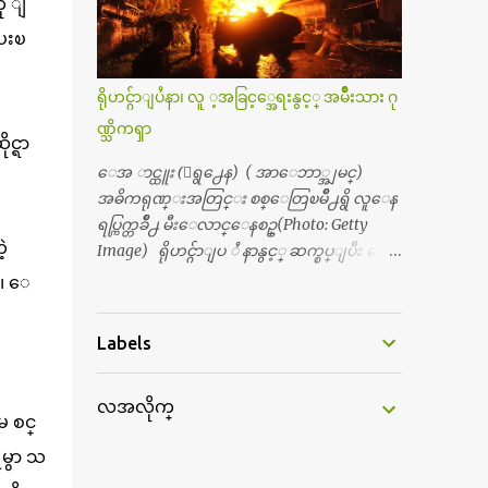
ု ျ
ကီးလို႔ ျမန္မာျပည္ေဆးရံုတိုင္းရွိပါတယ္။
တယ္။ ပန္းပန္တယ္။ မိန္းကေလး အဝတ္အစားေ
တစ္ခါစမ္းရင္ က်ပ္တစ္ေသာင္းေလာက္ က်သ
တြကိုလည္း ခုိးဝတ္တယ္။ မိန္းမစိတ္ရွိေတာ့
ပးၿ
င့္ပါတယ္။ စာေရးသူ လြန္ခဲ့တဲ့ (၂)...
ရွိေပမယ့္ ကိုယ့္ကိုယ္ကို မိန္းမစိတ္ေပါက္မွန္း
သိတာက ၉ တန္း၊ ၁၀ တန္းေလာက္ကမွ။ ညီအ
ရိုဟင္ဂ်ာျပႆနာ၊ လူ ့အခြင့္အေရးနွင့္ အမ်ိဳးသား ဂု
စ္ကို ေမာင္နွမ အားလံုး ၆ ေယာက္ရွိတယ္။ အစ္ကို ၃
ဏ္သိကၡာ
ေယာက္၊ အစ္မ ႏွစ္ေယာက္။ အစ္ကိုေတြက
င္ရာ
လည္း သူ႔ အေပါင္းအသင္းနဲ႔ သူဆိုေ
ေအ ာင္ထူး (ေရွ႕ေန) ( အာေဘာ္အျမင္)
တာ့ အမေတြနဲ႔ဘဲ ေပါင္းတယ္။ ျပီးေတာ့
အဓိကရုဏ္းအတြင္း စစ္ေတြၿမိဳ႕ရွိ လူေန
အေဖကလည္း ေယာက္်ားဆုိ ေယာ
ရပ္ကြက္တခ်ိဳ႕ မီးေလာင္ေနစဥ္(Photo: Getty
က္်ားေလးလုိဘဲ ေနေစခ်င္တယ္။ အေဖ့ကို
့
Image) ရိုဟင္ဂ်ာျပ ႆ နာနွင့္ ဆက္စပ္ျပီး ေ
ေၾကာက္လည္း ေၾကာက္ရတယ္။ ေယာ
ဒၚေအာင္ဆန္းစုၾကည္သည္ နိုဘယ္ဆုန ဲ႔ မထိုက္တ
ု၊ ေ
က္်ားဘဝဆုိတာ ျမင့္ျမတ္တယ္ေပါ့။ ေယာ
န္ေၾကာင္း လူသိရွင္ၾကား စြပ္စြဲခ်က္ ေပၚထြ
က္်ားေလး စိတ္လည္း ရွိေအာင္ ဘာသာေရး
က္လာခဲ့သည္။ ဇူလိုင္လ ၂၃ ရက္္ ေန႕ တြင္ အယ္လ္ဂ်ာ
Labels
လည္း လုိက္စားေအာင္ တန္ခူးလဆုိ တစ္လ
ဇီးရား နိုင္ငံတကာ ရုပ္သံလႊင့္ဌာနမွ ရိုဟင္ဂ်ာလူထု
လံုး ကိုရင္ ဝတ္ခုိင္းတယ္။ ေက်ာင္းမွာဆုိ
မ်ား ဘ၀ပ်က္ေနၾကသည့္ ပံုမ်ား၊ စခန္းအ
ရင္ ေယာက္်ားေလးေတြက ကိုယ့္ကို ဘာ
လအလိုက္
တြင္းေနထိုင္ရာ တြင္လည္း အကူအညီမ်ား မရ
 စင္
ပဲျဖစ္ျဖစ္ မၾကားတၾကား စရင္စတယ္။
ရွိ၍ စားရမဲ့ေသာက္ရမဲ့ ျဖစ္ေနပံုမ်ား၊ ဘဂၤ
အေျခာက္ ဘာညာေပါ့၊ အာ့့လုိေလးေတြ
႔မွာ သ
လားေဒ႕ရွ္ နိုင္ငံဘက္သုိ႕ ေလွျဖင့္ကူးေျ
စတာေပါ့။ ကိုယ္ကလည္း ရန္မျဖစ္ခ်င္ေတာ့ ျပန္
ပးရန္ ၾကိဳးစားေသာ္လည္း အဆိုပါ နုိင္ငံရွိ