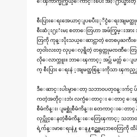
ေၾကာက္မက္ဖြယ္ေကာင္းၿပီး အႏၱ႐ာယ္မ်ားတဲ
စီးပြားေရးအေယာင္ျပၿပီးႏုိင္ငံေရးအျမတ္ထုတ
စီးဆံုး႐ႈံးမႈ စတာေတြဟာ အဖ်က္စြမ္းအား အလြ
တြကို ကုန္းပိုးသယ္ေဆာင္လာတဲ့ တေစၦႀကီး
တ္၀ါးလႊတ္ လုပ္ေလ့ရွိတဲ့ တရုတ္ကုမၸဏီေ
လိုေလာက္ဘူး။ ဘာေၾကာင့္ အပ္က် မတ္က် ေျ
က္ စီးပြား ေရးနဲ ့အျမတ္အစြန္းကိုသာ ၾကည
ဒီေဆာင္းပါးမွာေတာ့ သဘာ၀ပတ္၀န္းက်င္ 
ကတဲ့အတိုင္းဘဲ၊ လက္ပံေတာင္း ေတာင္ ေၾကးနီစ
စီမံကိန္း၊ ျမစ္ဆုံစီမံကိန္း၊ တေကာင္းေတာင္ နီက
လုပ္ကိုင္ေနတဲ့စီမံကိန္းေတြေၾကာင့္ သ
ရဲ့က်န္းမာေရးနဲ႔ ေန႔စဥ္လူမႈဘ၀ေတြကို ထိ