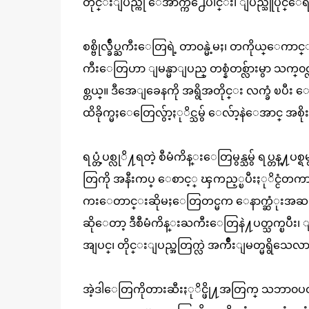
တိုင္းျပည္ကို ေအာက္က်ဳိ႕ေပါင္း၊ ျပည္သူပိုင
စစ္ဗိုလ္ခ်ဳပ္ႀကီးေတြရဲ့ တာ၀န္မဲ့မႈ၊ တကိုယ္ေက
ကီးေတြဟာ ျမန္မာျပည္ တစ္နံတစ္လ်ားမွာ သက္
စ္တယ္။ ဒီအေျခေနကို အရွိအတိုင္း လက္ခံ ၿပီး ေ
ထိခိုက္မႈေတြေလွ်ာ့ႏုိင္သမွ် ေလ်ာ့နဲေအာင္ အစ
ရပ္တံ့ပစ္လုိ႔ရတဲ့ စီမံကိန္းေတြမွန္သမွ် ရပ္တန
တြကို အနီးကပ္ ေစာင့္ ၾကည့္ၿပီးႏုိင္ငံ
ကးေတာင္းဆိုမႈေတြတင္မက ေနာက္ဆံုးအဆင့္ကန္
ဆိုေတာ့ ဒီစီမံကိန္းႀကီးေတြနဲ႔ပတ္သက္ၿပီး၊ 
အျပင္၊ တိုင္းျပည္အတြက္လဲ အက်ိဳးျမတ္မရွိသ
အဲ့ဒါေတြကိုတားဆီးႏုိင္ဖို႔အတြက္ သဘာ၀ပတ္၀