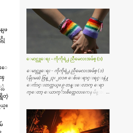
၅၀ အရြယ္မွာ ေပါင္ညႇပ္ရိုးတြင္း ခ်င္ဆီေတြ ကုန္ခ
မ္းသြားလို႔ အရိုးအစားထိုးကုသျခင္း လုပ္ပါ
တယ္။ အရိုးအထူးကု ဆရာဝန္က ဝိတိုရိယေဟာ္တ
ယ္လိုအခန္းမွာ တရက္ က်ပ္ ၃ ေသာင္းနဲ႔ေနေ
နျဖ
စၿပီး၊ အာရွေတာ္ဝင္ခြဲစိတ္ခန္းကို ငွားရမ္းခြဲစိ
ကို
တ္ အရိုးအစားထိုးကုပါတယ္။ ေဆးစစ္၊ေဆး
ဝယ္၊ ခြဲစိတ္ကု၊ အရိုးအစားထိုးပစၥည္း စတဲ့စရိ
တ္ေတြနဲ႔ေဆးရံုမွာ ၂ ပတ္ေနထိုင္စရိတ္ သိ
ေမာင္လူေရး - ကိုကိုရဲ႕ ညီမေလးအခ်စ္ (၁)
န္း ၇၀ ေလာက္ ကုန္သြားပါတယ္။ သူငယ္ခ်င္းျ
န္းေ
ဖစ္သူကို လာေတြ႔ရင္း ဟိုတယ္လို သန္႔ရွင္း
ေမာင္လူေရး - ကိုကိုရဲ႕ ညီမေလးအခ်စ္ (၁)
ေၾ
သပ္ရပ္တဲ့ ဝိတိုရိယေဆးရံုမွာ စီတီစကင္ နဲ႔ အမ္အာ
(မိုုးမခ) ဇြန္ ၂၃၊ ၂၀၁၈ ေစ်းေရာင္းရင္းနဲ႔
အိုင္1 စက္ခန္းကိုေတြ႔လို႔ေမးၾကည့္ေ
ေက်ာင္းတက္တယ္။ ၉ တန္းေလာက္ ေရာ
လဲ
တာ့ တခါစမ္းရင္ က်ပ္တသိန္းေက်ာ္ က်သင့္တ
က္ေတာ့ ေယာက္်ားစိတ္ကေလးကေန မိန္းမစိ
ိတဲ့
ယ္သိရပါတယ္။ တခါတေလ ကိုယ္လက္ေျခ၊
တ္ေလး ေပါက္လာတယ္။ အေဖတို႔က လက္ဖက္ရ
တယ္။
ဦးေႏွာက္ေတြ အေသးစိတ္ၾကည့္လိုရင္ ဒီစက္ၾ
ည္နဲ႔ ထပ္တရာေရာင္းတယ္။ အဲဒါ ဝိုင္းကူ
ကီးေတြနဲ႔ စမ္းသပ္ရပါတယ္။ ခႏၱာကိုယ္အစိတ္ပို
တာေပါ့။ မိန္းကေလး အေပါင္းအသင္းလ
င္း ကလီစာေတြကိုၾကည့္ရႈတဲ့ အာလထ
ည္း မ်ားတယ္။ ငယ္ငယ္တုန္းကေတာ့ အမေတြနဲ႔
မ်
ရာေဆာင္း2 စက္ေတြကေတာ့ ေစ်းသိပ္မႀ
ေနတာဆုိေတာ့ သနပ္ခါးေလးေတြ လိမ္း