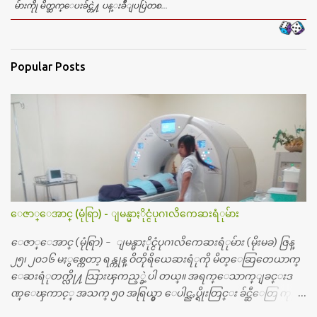
မ်ားကိုု မိတ္ဆက္ေပးခ်င္တဲ႔ ပန္းခ်ီျပပြဲတစ...
Popular Posts
ေဇာ္ေအာင္ (မုံရြာ) - ျမန္မာႏိုင္ငံပုဂၢလိကေဆးရံုမ်ား
ေဇာ္ေအာင္ (မုံရြာ) - ျမန္မာႏိုင္ငံပုဂၢလိကေဆးရံုမ်ား (မိုးမခ) ဇြန္
၂၅၊ ၂၀၁၆ မႏွစ္ကေတာ့ ရန္ကုန္ ဝိတိုရိယေဆးရံုကို မိတ္ေဆြတေယာက္
ေဆးရံုတက္လို႔ သြားၾကည့္ခဲ့ပါ တယ္။ အရက္ေသာက္ျခင္းဒ
ဏ္ေၾကာင့္ အသက္ ၅၀ အရြယ္မွာ ေပါင္ညႇပ္ရိုးတြင္း ခ်င္ဆီေတြ ကုန္ခ
မ္းသြားလို႔ အရိုးအစားထိုးကုသျခင္း လုပ္ပါတယ္။ အရိုးအထူးကု