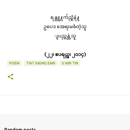
ရန္သူ႔က်ည္ဆံနဲ႔
ဥပေဒ အေရးမခံတဲ့သူ
ျပည္တန္တဲ့သူ
(၂၂၊ ဧပရယ္လ္၊ ၂၀၁၄)
POEM
THIT KAUNG EAIN
U WIN TIN
Random posts