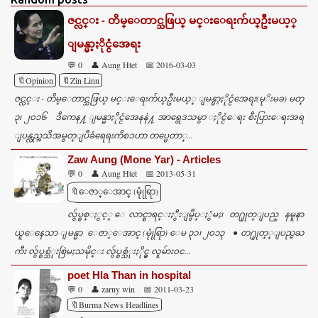
ဇင္လင္း - တိမ္ေတာင္သဖြယ္ မင္းေရးက်ယ္ဦးမယ့္
ျမန္မာ့ႏိုင္ငံအေရး
💬 0
👤 Aung Htet
📅 2016-03-03
🔖Opinion
🔖Zin Linn
ဇင္လင္း - တိမ္ေတာင္သဖြယ္ မင္းေရးက်ယ္ဦးမယ့္ ျမန္မာ့ႏိုင္ငံအေရး(မုိးမခ) မတ္
၃၊ ၂၀၁၆ ဒီကေန႔ ျမန္မာႏိုင္ငံအေနနဲ႔ အာရွေဒသမွာ ႏိုင္ငံေရး စီးပြားေရးအရ
ျပန္လည္အသိအမွတ္ျပဳခံရေရးကိစၥဟာ တပ္မေတာ္...
Zaw Aung (Mone Yar) - Articles
💬 0
👤 Aung Htet
📅 2013-05-31
🔖ေဇာ္ေအာင္ (မုုံရြာ)
လွ်ပ္စစ္ႏွင့္ ေလာင္စာရင္းႏွီးျမွဳပ္ႏွံမႈ၊ တ႐ုုတ္ျပည္ နမူနာ
ယူေနေသာ ျမန္မာ ေဇာ္ေအာင္ (မုုံရြာ) ေမ ၃၁၊ ၂၀၁၃ ● တ႐ုုတ္္ျပည္မႀ
ကီး လွ်ပ္စစ္သံုးစြဲမႈသမိုင္း လွ်ပ္စစ္သံုးႏိုင္မွ လူမ်ား၀င...
poet Hla Than in hospital
💬 0
👤 zarny win
📅 2011-03-23
🔖Burma News Headlines