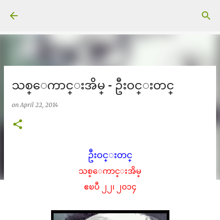
Skip to main content
သစ္ေကာင္းအိမ္ - ဦးဝင္းတင္
on
April 22, 2014
ဦးဝင္းတင္
သစ္ေကာင္းအိမ္
ဧၿပီ ၂၂၊ ၂၀၁၄