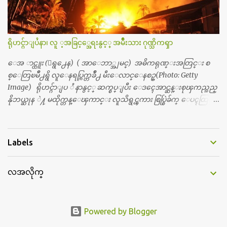
ေယာက္ရွိတယ္။ အစ္ကို ၃ ေယာက္၊ အစ္မ ႏွစ္ေယာက္။ အစ္ကိုေတြက
လည္း သူ႔ အေပါင္းအသင္းနဲ႔ သူဆိုေတာ့ အမေတြနဲ႔ဘဲ ေပါ
င္းတယ္။ ျပီးေတာ့ အေဖကလည္း ေယာက္်ားဆုိ ေယာ
က္်ားေလးလုိဘဲ ေနေစခ်င္တယ္။ အေဖ့ကို ေၾကာက္လည္း ေၾကာ
ရိုဟင္ဂ်ာျပႆနာ၊ လူ ့အခြင့္အေရးနွင့္ အမ်ိဳးသား ဂုဏ္သိကၡာ
က္ရတယ္။ ေယာက္်ားဘဝဆုိတာ ျမင့္ျမတ္တယ္ေပါ့။ ေယာ
က္်ားေလး စိတ္လည္း ရွိေအာင္ ဘာသာေရးလည္း လုိက္စားေအာင္
ေအ ာင္ထူး (ေရွ႕ေန) ( အာေဘာ္အျမင္) အဓိကရုဏ္းအတြင္း စ
တန္ခူးလဆုိ တစ္လလံုး ကိုရင္ ဝတ္ခုိင္းတယ္။ ေက်ာင္းမွာဆုိရင္ ေ
စ္ေတြၿမိဳ႕ရွိ လူေနရပ္ကြက္တခ်ိဳ႕ မီးေလာင္ေနစဥ္(Photo: Getty
ယာက္်ားေလးေတြက ကိုယ့္ကို ဘာပဲျဖစ္ျဖစ္ မၾကားတၾကား စ
Image) ရိုဟင္ဂ်ာျပ ႆ နာနွင့္ ဆက္စပ္ျပီး ေဒၚေအာင္ဆန္းစုၾကည္သည္
ရင္စတယ္။ အေျခာက္ ဘာညာေပါ့၊ အာ့့လုိေလးေတြ စတာေပါ့။
နိုဘယ္ဆုန ဲ႔ မထိုက္တန္ေၾကာင္း လူသိရွင္ၾကား စြပ္စြဲခ်က္ ေပၚထြက္လာ
ကိုယ္ကလည္း ရန္မျဖစ္ခ်င္ေတာ့ ျပန္မေျပာဘူး ေရွာင...
ခဲ့သည္။ ဇူလိုင္လ ၂၃ ရက္္ ေန႕ တြင္ အယ္လ္ဂ်ာဇီးရား နိုင္ငံတကာ ရုပ္သံလႊင့္
ဌာနမွ ရိုဟင္ဂ်ာလူထုမ်ား ဘ၀ပ်က္ေနၾကသည့္ ပံုမ်ား၊ စခန္းအတြ
င္းေနထိုင္ရာ တြင္လည္း အကူအညီမ်ား မရရွိ၍ စားရမဲ့ေသာက္ရမဲ့ ျဖ
Labels
စ္ေနပံုမ်ား၊ ဘဂၤလားေဒ႕ရွ္ နိုင္ငံဘက္သုိ႕ ေလွျဖင့္ကူးေျပးရန္
ၾကိဳးစားေသာ္လည္း အဆိုပါ နုိင္ငံရွိအာဏာပိုင္မ်ားက လက္မခံပဲ ထမင္း
လအလိုက္
ထုပ္ တေယာက္ တထုပ္ ေ ပး၍ ေရထဲ သို႔ ျပန္ ေ မာင္းထုတ္လိုက္သျ
ဖင့္ ေအာ္ဟစ္ငိုေၾကြးကာ ေလွေပၚျပန္ တက္သြားၾကရသည့္ ပံု
မ်ားကို အခ်ိန္အေတာ္ၾကာ ထုတ္လႊင့္ျပသခဲ့သည္။ တဆက္တည္းတြင္ အယ္လ္
ဂ်ာဇီးရား နိုင္ငံတကာ ရုပ္သံလႊင့္ဌာနက ရိုဟင္ဂ်ာျပသနာကို ေလ့လာလု
Powered by Blogger
ပ္ေဆာင္လွ်က္ရွိ ေသာ ကုလသမဂၢမွအပါအ၀င္ ပုဂၢိဳလ္အခ်ိဳ ႔ကို အင္တာဗ်ဴး လု