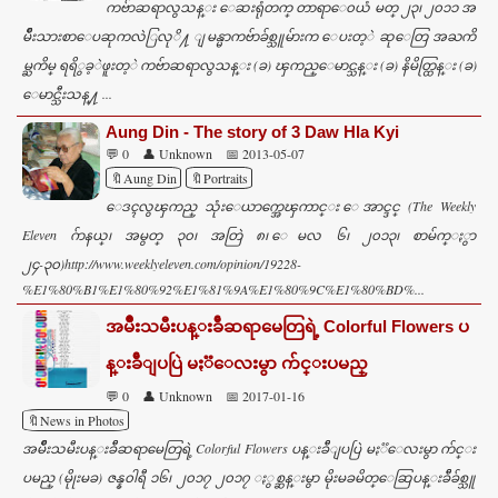
ကဗ်ာဆရာလွသန္း ေဆးရုံတက္ တာရာေ၀ယံ မတ္ ၂၃၊ ၂၀၁၁ အ
မ်ဳိးသားစာေပဆုကလဲြလုိ႔ ျမန္မာကဗ်ာခ်စ္သူမ်ားက ေပးတ့ဲ ဆုေတြ အႀကိ
မ္ႀကိမ္ ရရိွခ့ဲဖူးတ့ဲ ကဗ်ာဆရာလွသန္း (ခ) ၾကည္ေမာင္သန္း (ခ) နိမိတ္ထြန္း (ခ)
ေမာင္သီးသန္႔ ...
Aung Din - The story of 3 Daw Hla Kyi
💬 0
👤 Unknown
📅 2013-05-07
🔖Aung Din
🔖Portraits
ေဒၚလွၾကည္ သုံးေယာက္အေၾကာင္း ေအာင္ဒင္ (The Weekly
Eleven ဂ်ာနယ္၊ အမွတ္ ၃၀၊ အတြဲ ၈၊ ေမလ ၆၊ ၂၀၁၃၊ စာမ်က္ႏွာ
၂၄-၃၀)http://www.weeklyeleven.com/opinion/19228-
%E1%80%B1%E1%80%92%E1%81%9A%E1%80%9C%E1%80%BD%...
အမ်ဳိးသမီးပန္းခ်ီဆရာမေတြရဲ့ Colorful Flowers ပ
န္းခ်ီျပပြဲ မႏၱေလးမွာ က်င္းပမည္
💬 0
👤 Unknown
📅 2017-01-16
🔖News in Photos
အမ်ဳိးသမီးပန္းခ်ီဆရာမေတြရဲ့ Colorful Flowers ပန္းခ်ီျပပြဲ မႏၱေလးမွာ က်င္း
ပမည္ (မိုုးမခ) ဇန္န၀ါရီ ၁၆၊ ၂၀၁၇ ၂၀၁၇ ႏွစ္ဆန္းမွာ မိုးမခမိတ္ေဆြပန္းခ်ီခ်စ္သူ