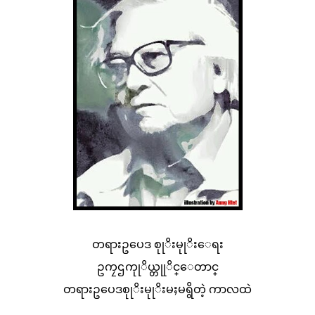
တရားဥပေဒ စုုိးမုုိးေရး
ဥကၠဌကုုိယ္တုုိင္ေတာင္
တရားဥပေဒစုုိးမုုိးမႈမရွိတဲ့ ကာလထဲ