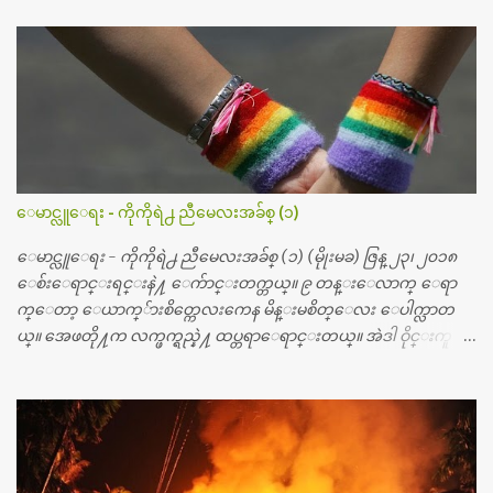
ဆရာဝန္က ဝိတိုရိယေဟာ္တယ္လိုအခန္းမွာ တရက္ က်ပ္ ၃ ေသာင္းနဲ႔ေနေ
စၿပီး၊ အာရွေတာ္ဝင္ခြဲစိတ္ခန္းကို ငွားရမ္းခြဲစိတ္ အရိုးအစားထိုးကုပါတ
ယ္။ ေဆးစစ္၊ေဆးဝယ္၊ ခြဲစိတ္ကု၊ အရိုးအစားထိုးပစၥည္း စတဲ့စရိ
တ္ေတြနဲ႔ေဆးရံုမွာ ၂ ပတ္ေနထိုင္စရိတ္ သိန္း ၇၀ ေလာက္ ကုန္သြား
ပါတယ္။ သူငယ္ခ်င္းျဖစ္သူကို လာေတြ႔ရင္း ဟိုတယ္လို သန္႔ရွင္းသ
ပ္ရပ္တဲ့ ဝိတိုရိယေဆးရံုမွာ စီတီစကင္ နဲ႔ အမ္အာအိုင္1 စက္ခန္းကိုေ
တြ႔လို႔ေမးၾကည့္ေတာ့ တခါစမ္းရင္ က်ပ္တသိန္းေက်ာ္ က်သင့္
တယ္သိရပါတယ္။ တခါတေလ ကိုယ္လက္ေျခ၊ ဦးေႏွာက္ေတြ အေသး
ေမာင္လူေရး - ကိုကိုရဲ႕ ညီမေလးအခ်စ္ (၁)
စိတ္ၾကည့္လိုရင္ ဒီစက္ၾကီးေတြနဲ႔ စမ္းသပ္ရပါတယ္။ ခႏၱာကိုယ္အစိတ္ပို
င္း ကလီစာေတြကိုၾကည့္ရႈတဲ့ အာလထရာေဆာင္း2 စက္ေတြ
ေမာင္လူေရး - ကိုကိုရဲ႕ ညီမေလးအခ်စ္ (၁) (မိုုးမခ) ဇြန္ ၂၃၊ ၂၀၁၈
ကေတာ့ ေစ်းသိပ္မႀကီးလို႔ ျမန္မာျပည္ေဆးရံုတိုင္းရွိပါတယ္။
ေစ်းေရာင္းရင္းနဲ႔ ေက်ာင္းတက္တယ္။ ၉ တန္းေလာက္ ေရာ
တစ္ခါစမ္းရင္ က်ပ္တစ္ေသာင္းေလာက္ က်သင့္ပါတယ္။ စာေရးသူ လြ
က္ေတာ့ ေယာက္်ားစိတ္ကေလးကေန မိန္းမစိတ္ေလး ေပါက္လာတ
န္ခဲ့တဲ့ (၂)...
ယ္။ အေဖတို႔က လက္ဖက္ရည္နဲ႔ ထပ္တရာေရာင္းတယ္။ အဲဒါ ဝိုင္းကူ
တာေပါ့။ မိန္းကေလး အေပါင္းအသင္းလည္း မ်ားတယ္။ ငယ္ငယ္တု
န္းကေတာ့ အမေတြနဲ႔ ေနတာဆုိေတာ့ သနပ္ခါးေလးေတြ လိမ္း
တယ္။ ပန္းပန္တယ္။ မိန္းကေလး အဝတ္အစားေတြကိုလည္း ခုိးဝတ္တ
ယ္။ မိန္းမစိတ္ရွိေတာ့ ရွိေပမယ့္ ကိုယ့္ကိုယ္ကို မိန္းမစိတ္ေပါက္မွန္း
သိတာက ၉ တန္း၊ ၁၀ တန္းေလာက္ကမွ။ ညီအစ္ကို ေမာင္နွမ အားလံုး ၆