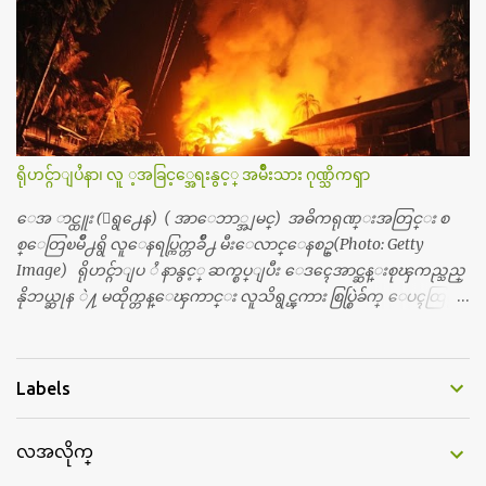
တယ္။ ပန္းပန္တယ္။ မိန္းကေလး အဝတ္အစားေတြကိုလည္း ခုိးဝတ္တ
ယ္။ မိန္းမစိတ္ရွိေတာ့ ရွိေပမယ့္ ကိုယ့္ကိုယ္ကို မိန္းမစိတ္ေပါက္မွန္း
သိတာက ၉ တန္း၊ ၁၀ တန္းေလာက္ကမွ။ ညီအစ္ကို ေမာင္နွမ အားလံုး ၆
ေယာက္ရွိတယ္။ အစ္ကို ၃ ေယာက္၊ အစ္မ ႏွစ္ေယာက္။ အစ္ကိုေတြက
လည္း သူ႔ အေပါင္းအသင္းနဲ႔ သူဆိုေတာ့ အမေတြနဲ႔ဘဲ ေပါ
င္းတယ္။ ျပီးေတာ့ အေဖကလည္း ေယာက္်ားဆုိ ေယာ
က္်ားေလးလုိဘဲ ေနေစခ်င္တယ္။ အေဖ့ကို ေၾကာက္လည္း ေၾကာ
ရိုဟင္ဂ်ာျပႆနာ၊ လူ ့အခြင့္အေရးနွင့္ အမ်ိဳးသား ဂုဏ္သိကၡာ
က္ရတယ္။ ေယာက္်ားဘဝဆုိတာ ျမင့္ျမတ္တယ္ေပါ့။ ေယာ
က္်ားေလး စိတ္လည္း ရွိေအာင္ ဘာသာေရးလည္း လုိက္စားေအာင္
ေအ ာင္ထူး (ေရွ႕ေန) ( အာေဘာ္အျမင္) အဓိကရုဏ္းအတြင္း စ
တန္ခူးလဆုိ တစ္လလံုး ကိုရင္ ဝတ္ခုိင္းတယ္။ ေက်ာင္းမွာဆုိရင္ ေ
စ္ေတြၿမိဳ႕ရွိ လူေနရပ္ကြက္တခ်ိဳ႕ မီးေလာင္ေနစဥ္(Photo: Getty
ယာက္်ားေလးေတြက ကိုယ့္ကို ဘာပဲျဖစ္ျဖစ္ မၾကားတၾကား စ
Image) ရိုဟင္ဂ်ာျပ ႆ နာနွင့္ ဆက္စပ္ျပီး ေဒၚေအာင္ဆန္းစုၾကည္သည္
ရင္စတယ္။ အေျခာက္ ဘာညာေပါ့၊ အာ့့လုိေလးေတြ စတာေပါ့။
နိုဘယ္ဆုန ဲ႔ မထိုက္တန္ေၾကာင္း လူသိရွင္ၾကား စြပ္စြဲခ်က္ ေပၚထြက္လာ
ကိုယ္ကလည္း ရန္မျဖစ္ခ်င္ေတာ့ ျပန္မေျပာဘူး ေရွာင...
ခဲ့သည္။ ဇူလိုင္လ ၂၃ ရက္္ ေန႕ တြင္ အယ္လ္ဂ်ာဇီးရား နိုင္ငံတကာ ရုပ္သံလႊင့္
ဌာနမွ ရိုဟင္ဂ်ာလူထုမ်ား ဘ၀ပ်က္ေနၾကသည့္ ပံုမ်ား၊ စခန္းအတြ
င္းေနထိုင္ရာ တြင္လည္း အကူအညီမ်ား မရရွိ၍ စားရမဲ့ေသာက္ရမဲ့ ျဖ
Labels
စ္ေနပံုမ်ား၊ ဘဂၤလားေဒ႕ရွ္ နိုင္ငံဘက္သုိ႕ ေလွျဖင့္ကူးေျပးရန္
ၾကိဳးစားေသာ္လည္း အဆိုပါ နုိင္ငံရွိအာဏာပိုင္မ်ားက လက္မခံပဲ ထမင္း
လအလိုက္
ထုပ္ တေယာက္ တထုပ္ ေ ပး၍ ေရထဲ သို႔ ျပန္ ေ မာင္းထုတ္လိုက္သျ
ဖင့္ ေအာ္ဟစ္ငိုေၾကြးကာ ေလွေပၚျပန္ တက္သြားၾကရသည့္ ပံု