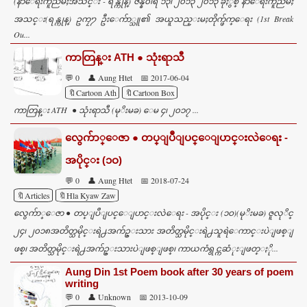
(နာေရးကူညီမႈအသင္း - ရန္ကုန္) ဇန္န၀ါရီ ၁၃၊ ၂၀၁၃ ၂၀၁၃ ခုႏွစ္ နာေရးကူညီမႈ
အသင္း(ရန္ကုန္) ဥကၠ႒ ဦးေက်ာ္သူ၏ အယူသည္းမႈတိုက္ဖ်က္ေရး (1st Break
Ou...
ကာတြန္း ATH ● သုံးရာသီ
💬 0
👤 Aung Htet
📅 2017-06-04
🔖Cartoon Ath
🔖Cartoon Box
ကာတြန္း ATH ● သုံးရာသီ (မုိးမခ) ေမ ၄၊ ၂၀၁၇ ...
လွေက်ာ္ေဇာ ● တပ္ျပဳျပင္ေျပာင္းလဲေရး -
အပိုင္း (၁ဝ)
💬 0
👤 Aung Htet
📅 2018-07-24
🔖Articles
🔖Hla Kyaw Zaw
လွေက်ာ္ေဇာ ● တပ္ျပဳျပင္ေျပာင္းလဲေရး - အပိုင္း (၁ဝ)(မုိးမခ) ဇူလုိင္
၂၄၊ ၂၀၁၈အတိတ္သမိုင္းရဲ႕အက်ဥ္းသား အတိတ္သမိုင္းရဲ႕သူရဲေကာင္းပဲျဖစ္ျ
ဖစ္၊ အတိတ္သမိုင္းရဲ႕အက်ဥ္းသားပဲျဖစ္ျဖစ္၊ ကာယကံရွင္ကဆံုးျဖတ္ႏို...
Aung Din 1st Poem book after 30 years of poem
writing
💬 0
👤 Unknown
📅 2013-10-09