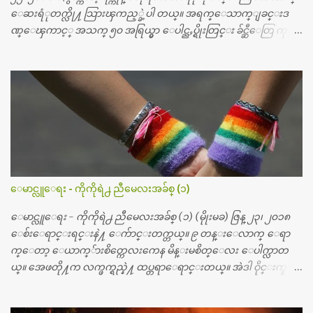
ေဆးရံုတက္လို႔ သြားၾကည့္ခဲ့ပါ တယ္။ အရက္ေသာက္ျခင္းဒ
ဏ္ေၾကာင့္ အသက္ ၅၀ အရြယ္မွာ ေပါင္ညႇပ္ရိုးတြင္း ခ်င္ဆီေတြ ကုန္ခ
မ္းသြားလို႔ အရိုးအစားထိုးကုသျခင္း လုပ္ပါတယ္။ အရိုးအထူးကု
ဆရာဝန္က ဝိတိုရိယေဟာ္တယ္လိုအခန္းမွာ တရက္ က်ပ္ ၃ ေသာင္းနဲ႔ေနေ
စၿပီး၊ အာရွေတာ္ဝင္ခြဲစိတ္ခန္းကို ငွားရမ္းခြဲစိတ္ အရိုးအစားထိုးကုပါတ
ယ္။ ေဆးစစ္၊ေဆးဝယ္၊ ခြဲစိတ္ကု၊ အရိုးအစားထိုးပစၥည္း စတဲ့စရိ
တ္ေတြနဲ႔ေဆးရံုမွာ ၂ ပတ္ေနထိုင္စရိတ္ သိန္း ၇၀ ေလာက္ ကုန္သြား
ပါတယ္။ သူငယ္ခ်င္းျဖစ္သူကို လာေတြ႔ရင္း ဟိုတယ္လို သန္႔ရွင္းသ
ပ္ရပ္တဲ့ ဝိတိုရိယေဆးရံုမွာ စီတီစကင္ နဲ႔ အမ္အာအိုင္1 စက္ခန္းကိုေ
တြ႔လို႔ေမးၾကည့္ေတာ့ တခါစမ္းရင္ က်ပ္တသိန္းေက်ာ္ က်သင့္
တယ္သိရပါတယ္။ တခါတေလ ကိုယ္လက္ေျခ၊ ဦးေႏွာက္ေတြ အေသး
ေမာင္လူေရး - ကိုကိုရဲ႕ ညီမေလးအခ်စ္ (၁)
စိတ္ၾကည့္လိုရင္ ဒီစက္ၾကီးေတြနဲ႔ စမ္းသပ္ရပါတယ္။ ခႏၱာကိုယ္အစိတ္ပို
င္း ကလီစာေတြကိုၾကည့္ရႈတဲ့ အာလထရာေဆာင္း2 စက္ေတြ
ေမာင္လူေရး - ကိုကိုရဲ႕ ညီမေလးအခ်စ္ (၁) (မိုုးမခ) ဇြန္ ၂၃၊ ၂၀၁၈
ကေတာ့ ေစ်းသိပ္မႀကီးလို႔ ျမန္မာျပည္ေဆးရံုတိုင္းရွိပါတယ္။
ေစ်းေရာင္းရင္းနဲ႔ ေက်ာင္းတက္တယ္။ ၉ တန္းေလာက္ ေရာ
တစ္ခါစမ္းရင္ က်ပ္တစ္ေသာင္းေလာက္ က်သင့္ပါတယ္။ စာေရးသူ လြ
က္ေတာ့ ေယာက္်ားစိတ္ကေလးကေန မိန္းမစိတ္ေလး ေပါက္လာတ
န္ခဲ့တဲ့ (၂)...
ယ္။ အေဖတို႔က လက္ဖက္ရည္နဲ႔ ထပ္တရာေရာင္းတယ္။ အဲဒါ ဝိုင္းကူ
တာေပါ့။ မိန္းကေလး အေပါင္းအသင္းလည္း မ်ားတယ္။ ငယ္ငယ္တု
န္းကေတာ့ အမေတြနဲ႔ ေနတာဆုိေတာ့ သနပ္ခါးေလးေတြ လိမ္း