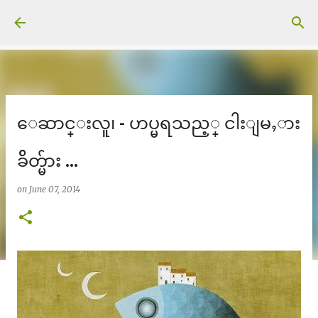
Skip to main content
ေဆာင္းလူ၊ - ဟပ္မရသည့္ ငါးျမႇား
ခ်ိတ္မ်ား ...
on
June 07, 2014