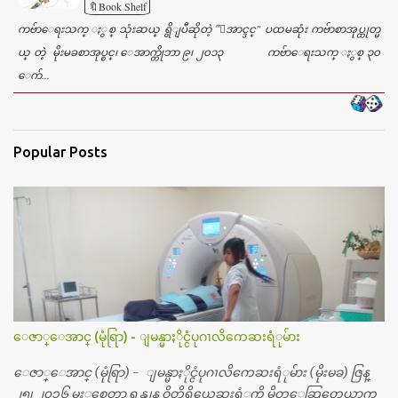
🔖Book Shelf
ကဗ်ာေရးသက္ ႏွစ္ သုံးဆယ္ ရွိျပီဆိုတဲ့ "ေအာင္ဒင္" ပထမဆုံး ကဗ်ာစာအုပ္ထုတ္မ
ယ္ တဲ့ မိုးမခစာအုပ္စင္၊ ေအာက္တိုဘာ ၉၊ ၂၀၁၃ ကဗ်ာေရးသက္ ႏွစ္ ၃၀
ေက်...
Popular Posts
ေဇာ္ေအာင္ (မုံရြာ) - ျမန္မာႏိုင္ငံပုဂၢလိကေဆးရံုမ်ား
ေဇာ္ေအာင္ (မုံရြာ) - ျမန္မာႏိုင္ငံပုဂၢလိကေဆးရံုမ်ား (မိုးမခ) ဇြန္
၂၅၊ ၂၀၁၆ မႏွစ္ကေတာ့ ရန္ကုန္ ဝိတိုရိယေဆးရံုကို မိတ္ေဆြတေယာက္