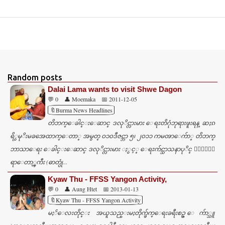
Random posts
Dalai Lama wants to visit Shwe Dagon
💬 0
👤 Moemaka
📅 2011-12-05
🔖Burma News Headlines
တိဘက္ေခါင္းေဆာင္ ဒလုိင္လားမား ေရႊတိဂုံဘုရားဖူးရန္ ဆႏၵ
ရိွမုိးမခအေထာက္ေတာ္ အမွတ္ ဝ၁ဝဒီဇင္ဘာ ၅၊ ၂ဝ၁၁ ကမၻာေက်ာ္ တိဘက္
ဘာသာေရး ေခါင္းေဆာင္ ဒလုိင္လားမား ႏွင့္ ေရႊက်င္သာသနာပုိင္ ၀ါဆုိဆ
ရာေတာ္ၾကီး (ဓာတ္ပုံ...
Kyaw Thu - FFSS Yangon Activity,
💬 0
👤 Aung Htet
📅 2013-01-13
🔖Kyaw Thu - FFSS Yangon Activity
မႏၲေလးတိုင္း အယူသည္းမႈတိုက္ဖ်က္ေရးခရီးစဥ္ ေက်ာ္သူ