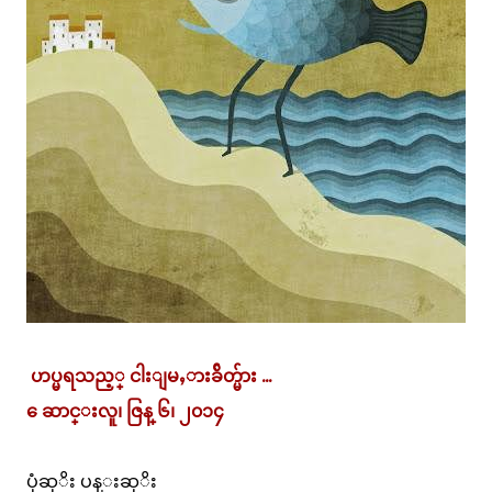
ဟပ္မရသည့္ ငါးျမႇားခ်ိတ္မ်ား ...
ေဆာင္းလူ၊ ဇြန္ ၆၊ ၂၀၁၄
ပုံဆုိး ပန္းဆုိး