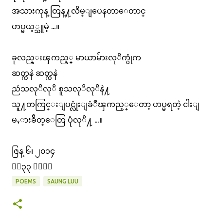
အသားကုန္ တြန္႔လိမ္ျပေနတာေတာင္
ဟပ္မယ့္သူမဲ့ ...။
ခုလည္းၾကည့္ မာယာမ်ားလုိက္ပုံက
ဆတ္ကနဲ ဆတ္ကနဲ
ညဴသလုိလုိ စူသလုိလုိနဲ႔
သူ႔တကြင္းျပင္လုံးျခံဳၾကည့္
ေတာ့ ဟပ္မရတဲ့ ငါးျ
မႇားခ်ိတ္ေတြ ပုံလုိ႔ ...။
ဇြန္ ၆၊ ၂၀၁၄
၂း၃၃ နာရီ
POEMS
SAUNG LUU