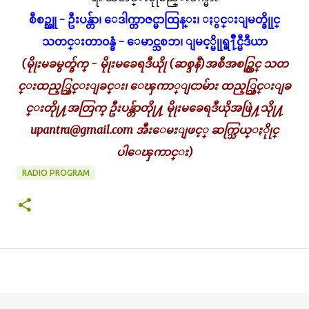
စီစဥ္သူ - ဦးပန္တ်ာ၊ ေဒါက္တာဇင္မာထြန္း၊ ႏွင္းျမတ္ခိုုင္
သတင္းတာ၀န္ခံ - ေမာင္သစၥာ၊ ျမင့္မိုုရ္မ႑ိဳင္မီဒီယာ
(မိုုးမခမွတ္ခ်က္ - မိုုးမခေရဒီယိုု (ဆစ္ဒနီ)အစီအစဥ္တြင္ သတ
င္းထည့္သြင္းျခင္း၊ ေၾကာ္ျငာမ်ား ထည့္သြင္းျခ
င္းတိုု႔အတြက္ ဦးပန္တ်ာတိုု႔ မိုုးမခေရဒီယိုအဖြဲ႔သိုု႔
upantra@gmail.com
အီးေမးျဖင့္ ဆက္သြယ္ႏိုုင္
ပါေၾကာင္း)
RADIO PROGRAM