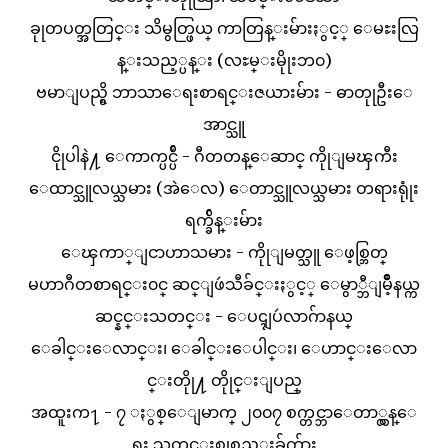
ခုုတပတ္အတြင္း သိမွတ္ဖြယ္ ကာတြန္းမ်ားႏွင့္ ေမႊးလြ
န္းသည့္ပန္း (လႊမ္းမိုုးဘ၀)
ဗမာျပည္ရွိ ဘာသာေရးစာရင္းဇယားမ်ား - ဓာတုုဦးေ
အာင္သူ
ငိုုပါနဲ႔ ေကာက္ပင္ပ်ဴိ - ဂီတတန္ေဆာင္ ကိုုျမၾကီး
ေထာင္သူလယ္သမား (အဲေလ) ေတာင္သူလယ္သမား တရားရုုံး
ရက္ခ်ိန္းမ်ား
ေၾကာ္ျငာဟာသမား - ကိုုျမတ္သူ ေဖ့စ္ဘြတ္
မဟာဂီတစာရင္း၀င္ ဆင္ျဖဴသီခ်င္းႏွင့္ ေမွာ္ဘီျမိဳ့နယ္က
ဆင္နင္းသတင္း - ေပၚျပဴလာဂ်ာနယ္
ေခါင္းေလာင္း၊ ေခါင္းေပါင္း၊ ေဟာင္းေလာ
င္းတိုု႔ တိုုင္းျပည္
အထူးက႑ - ၇ ႏွစ္ေျမာက္ ၂၀၀၇ စက္တင္ဘာေတာ္လွန္ေ
ရး သတင္းစုုစည္းခ်က္မ်ား