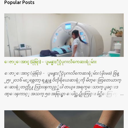
Popular Posts
ေဇာ္ေအာင္ (မုံရြာ) - ျမန္မာႏိုင္ငံပုဂၢလိကေဆးရံုမ်ား
ေဇာ္ေအာင္ (မုံရြာ) - ျမန္မာႏိုင္ငံပုဂၢလိကေဆးရံုမ်ား (မိုးမခ) ဇြန္
၂၅၊ ၂၀၁၆ မႏွစ္ကေတာ့ ရန္ကုန္ ဝိတိုရိယေဆးရံုကို မိတ္ေဆြတေယာက္
ေဆးရံုတက္လို႔ သြားၾကည့္ခဲ့ပါ တယ္။ အရက္ေသာက္ျခင္းဒ
ဏ္ေၾကာင့္ အသက္ ၅၀ အရြယ္မွာ ေပါင္ညႇပ္ရိုးတြင္း ခ်င္ဆီေတြ ကုန္ခ
မ္းသြားလို႔ အရိုးအစားထိုးကုသျခင္း လုပ္ပါတယ္။ အရိုးအထူးကု
ဆရာဝန္က ဝိတိုရိယေဟာ္တယ္လိုအခန္းမွာ တရက္ က်ပ္ ၃ ေသာင္းနဲ႔ေနေ
စၿပီး၊ အာရွေတာ္ဝင္ခြဲစိတ္ခန္းကို ငွားရမ္းခြဲစိတ္ အရိုးအစားထိုးကုပါတ
ယ္။ ေဆးစစ္၊ေဆးဝယ္၊ ခြဲစိတ္ကု၊ အရိုးအစားထိုးပစၥည္း စတဲ့စရိ