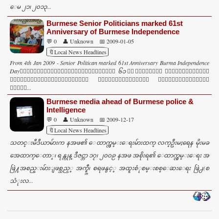
ေမ ၂၁၊ ၂၀၁၃...
Burmese Senior Politicians marked 61st
Anniversary of Burmese Independence
💬 0
👤 Unknown
📅 2009-01-05
🔖Local News Headlines
From 4th Jan 2009 - Senior Politican marked 61st Anniversary Burma Independence
Day၀ါရင့္ႏိုင္ငံေရးသမားၾကီးမ်ား ၆၁ ႏွစ္ေျမာက္ လြတ္လပ္ေရးေန႔
က်င္းပ၊သေဘာထားေၾကညာခ်က္ ထုတ္ျပန္မိုးမခ၊ ဓာတ္ပုံသတင္းဇန္
န၀ါရီ...
Burmese media ahead of Burmese police &
Intelligence
💬 0
👤 Unknown
📅 2009-12-17
🔖Local News Headlines
သတင္းမီဒီယာမ်ားက နအဖ၏ ေထာက္လွမ္းေရးမ်ားထက္ လက္ဦးမႈရေန မိုးမခ
အေထာက္ေတာ္၊ ရန္ကုန္ ဒီဇင္ဘာ ၁၇၊ ၂၀၀၉ နအဖ အစိုးရ၏ ေထာက္လွမ္းေရး အ
ဖြဲ႔အစည္းမ်ားျဖစ္သည့္ အက္စ္ဘီ၊ စရဖနွင့္ အထူးစံုစမ္းစစ္ေဆးေရး ဖြဲ႕(စ
သံုးလ...