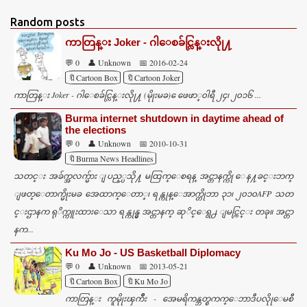
Random posts
ကာတြန္း Joker - ဂါေစခ်င္လြန္းလိုု႔
💬 0
👤 Unknown
📅 2016-02-24
🔖Cartoon Box
🔖Cartoon Joker
ကာတြန္း Joker - ဂါေစခ်င္လြန္းလိုု႔ (မိုုးမခ) ေဖေဖာ္၀ါရီ ၂၄၊ ၂၀၁၆ ...
Burma internet shutdown in daytime ahead of
the elections
💬 0
👤 Unknown
📅 2010-10-31
🔖Burma News Headlines
သတင္း အခ်က္အလက္မ်ား ျပည္္ပသို႔ မထြက္ေစရန္ အင္တာနက္ကို ေန႔ခင္းဘက္
ျဖတ္ေတာက္မိုးမခ အေထာက္ေတာ္၊ ရန္ကုန္ေအာက္တိုဘာ ၃၁၊ ၂၀၁၀AFP သတ
င္းဌာနက ရုိက္ကူးထားေသာ ရန္ကုန္မွ အင္တာနက္ ဆုိင္ေရွ႕ ျမင္ကြင္း တခု။ အင္တာ
နက...
Ku Mo Jo - US Basketball Diplomacy
💬 0
👤 Unknown
📅 2013-05-21
🔖Cartoon Box
🔖Ku Mo Jo
ကာတြန္း ကူမိုုးၾကိဳး - အေမရိကန္ဘတ္စကက္ေဘာဒီပလိုုေမစီ