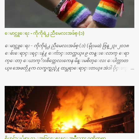
တ္ေတြနဲ႔ေဆးရံုမွာ ၂ ပတ္ေနထိုင္စရိတ္ သိန္း ၇၀ ေလာက္ ကုန္သြား
ပါတယ္။ သူငယ္ခ်င္းျဖစ္သူကို လာေတြ႔ရင္း ဟိုတယ္လို သန္႔ရွင္းသ
ပ္ရပ္တဲ့ ဝိတိုရိယေဆးရံုမွာ စီတီစကင္ နဲ႔ အမ္အာအိုင္1 စက္ခန္းကိုေ
တြ႔လို႔ေမးၾကည့္ေတာ့ တခါစမ္းရင္ က်ပ္တသိန္းေက်ာ္ က်သင့္
တယ္သိရပါတယ္။ တခါတေလ ကိုယ္လက္ေျခ၊ ဦးေႏွာက္ေတြ အေသး
ေမာင္လူေရး - ကိုကိုရဲ႕ ညီမေလးအခ်စ္ (၁)
စိတ္ၾကည့္လိုရင္ ဒီစက္ၾကီးေတြနဲ႔ စမ္းသပ္ရပါတယ္။ ခႏၱာကိုယ္အစိတ္ပို
င္း ကလီစာေတြကိုၾကည့္ရႈတဲ့ အာလထရာေဆာင္း2 စက္ေတြ
ေမာင္လူေရး - ကိုကိုရဲ႕ ညီမေလးအခ်စ္ (၁) (မိုုးမခ) ဇြန္ ၂၃၊ ၂၀၁၈
ကေတာ့ ေစ်းသိပ္မႀကီးလို႔ ျမန္မာျပည္ေဆးရံုတိုင္းရွိပါတယ္။
ေစ်းေရာင္းရင္းနဲ႔ ေက်ာင္းတက္တယ္။ ၉ တန္းေလာက္ ေရာ
တစ္ခါစမ္းရင္ က်ပ္တစ္ေသာင္းေလာက္ က်သင့္ပါတယ္။ စာေရးသူ လြ
က္ေတာ့ ေယာက္်ားစိတ္ကေလးကေန မိန္းမစိတ္ေလး ေပါက္လာတ
န္ခဲ့တဲ့ (၂)...
ယ္။ အေဖတို႔က လက္ဖက္ရည္နဲ႔ ထပ္တရာေရာင္းတယ္။ အဲဒါ ဝိုင္းကူ
တာေပါ့။ မိန္းကေလး အေပါင္းအသင္းလည္း မ်ားတယ္။ ငယ္ငယ္တု
န္းကေတာ့ အမေတြနဲ႔ ေနတာဆုိေတာ့ သနပ္ခါးေလးေတြ လိမ္း
တယ္။ ပန္းပန္တယ္။ မိန္းကေလး အဝတ္အစားေတြကိုလည္း ခုိးဝတ္တ
ယ္။ မိန္းမစိတ္ရွိေတာ့ ရွိေပမယ့္ ကိုယ့္ကိုယ္ကို မိန္းမစိတ္ေပါက္မွန္း
သိတာက ၉ တန္း၊ ၁၀ တန္းေလာက္ကမွ။ ညီအစ္ကို ေမာင္နွမ အားလံုး ၆
ေယာက္ရွိတယ္။ အစ္ကို ၃ ေယာက္၊ အစ္မ ႏွစ္ေယာက္။ အစ္ကိုေတြက
လည္း သူ႔ အေပါင္းအသင္းနဲ႔ သူဆိုေတာ့ အမေတြနဲ႔ဘဲ ေပါ
င္းတယ္။ ျပီးေတာ့ အေဖကလည္း ေယာက္်ားဆုိ ေယာ
က္်ားေလးလုိဘဲ ေနေစခ်င္တယ္။ အေဖ့ကို ေၾကာက္လည္း ေၾကာ
ရိုဟင္ဂ်ာျပႆနာ၊ လူ ့အခြင့္အေရးနွင့္ အမ်ိဳးသား ဂုဏ္သိကၡာ