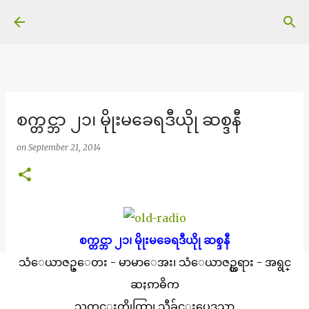
Skip to main content
စက္တင္ဘာ ၂၁၊ မိုုးမခေရဒီယိုု ဆစ္ဒနီ
on
September 21, 2014
စက္တင္ဘာ ၂၁၊ မိုုးမခေရဒီယိုု ဆစ္ဒနီ
သံေယာဇဥ္ေတး - မာမာေအး၊ သံေယာဇဥ္တရား - အရွင္
ဆႏၵာဓိက
သတင္းတိုုထြာ၊ သီခ်င္းပေဒသာ