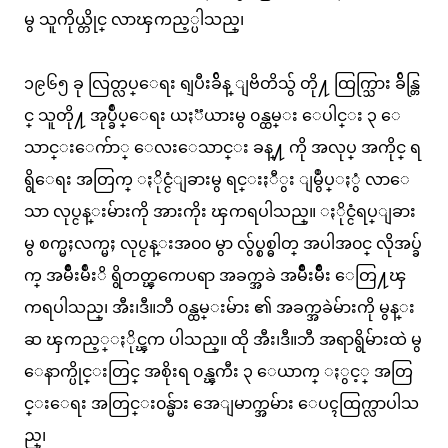
မွ သူကိုယ္တိုင္ လာၾကည့္ပါသည္၊
၁၉၆၅ ခု လြတ္လပ္ေရး ရျပီးခ်ိန္ ျဗိတိသွ် တို႔ ထြက္သြား ခ်ိန္တြ
င္ သူတို႔ အုပ္ခ်ဳပ္ေရး ယႏၱယားမွ ၀န္ထမ္း ေပါင္း ၃ ေ
သာင္းေက်ာ္ ေလးေသာင္း ခန္႔ ကို အလုပ္ အကိုင္ ရ
ရွိေရး အတြက္ ႏိုင္ငံျခားမွ ရင္းႏီွး ျမွဳပ္ႏွံ လာေ
သာ လုပ္ငန္းမ်ားကို အားကိုး ၾကရပါသည္။ ႏိုင္ငံရပ္ျခား
မွ စက္မႈလက္မႈ လုပ္ငန္းအ၀၀ မွာ လွ်ပ္စစ္ဓါတ္ အပါအ၀င္ လိုအပ္ခ်
က္ အမ်ဳိးမ်ဳးိ ရွိတတ္ၾကေပရာ အခက္အခဲ အမ်ိဳးမ်ိဳး ေတြ႔ၾ
ကရပါသည္၊ အီး၊ဒီ။ဘီ ၀န္ထမ္းမ်ား ၏ အခက္အခဲမ်ားကို မွန္း
ဆ ၾကည့္ႏိုင္ၾက ပါသည္။ ထို အီး၊ဒီ။ဘီ အရာရွိမ်ားထဲ မွ
ေနာက္ပိုင္းတြင္ အစိုးရ ၀န္ၾကီး ၃ ေယာက္ ႏွင့္ အတြ
င္းေရး အတြင္း၀န္မ်ား အေျမာက္အမ်ား ေပၚထြက္လာပါသ
ည္၊