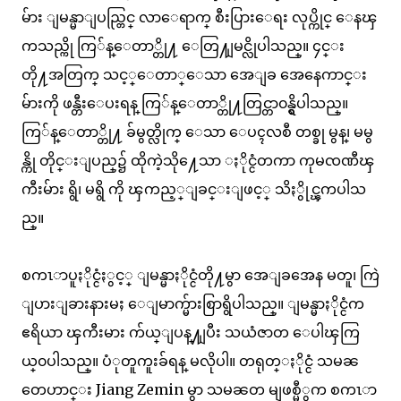
မ်ား ျမန္မာျပည္တြင္ လာေရာက္ စီးပြားေရး လုပ္ကိုင္ ေနၾ
ကသည္ကို ကြ်န္ေတာ္တို႔ ေတြ႔ျမင္လိုပါသည္။ ၄င္း
တို႔အတြက္ သင့္ေတာ္ေသာ အေျခ အေနေကာင္း
မ်ားကို ဖန္တီးေပးရန္ ကြ်န္ေတာ္တို႔တြင္တာ၀န္ရွိပါသည္။
ကြ်န္ေတာ္တို႔ ခ်မွတ္လိုက္ ေသာ ေပၚလစီ တစ္ခု မွန္၊ မမွ
န္ကို တိုင္းျပည္၌ ထိုကဲ့သို႔ေသာ ႏိုင္ငံတကာ ကုမၸဏီၾ
ကီးမ်ား ရွိ၊ မရွိ ကို ၾကည့္ျခင္းျဖင့္ သိႏွိုင္ၾကပါသ
ည္။
စကၤာပူႏိုင္ငံႏွင့္ ျမန္မာႏိုင္ငံတို႔မွာ အေျခအေန မတူ၊ ကြဲ
ျပားျခားနားမႈ ေျမာက္မ်ားစြာရွိပါသည္။ ျမန္မာႏိုင္ငံက
ဧရိယာ ၾကီးမား က်ယ္ျပန္႔ျပီး သယံဇာတ ေပါၾကြ
ယ္၀ပါသည္။ ပံုတူကူးခ်ရန္ မလိုပါ။ တရုတ္ႏိုင္ငံ သမၼ
တေဟာင္း Jiang Zemin မွာ သမၼတ မျဖစ္မီွက စကၤာ