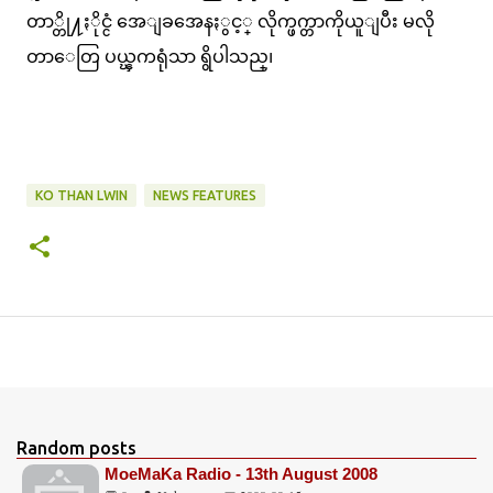
တာ္တို႔ႏိုင္ငံ အေျခအေနႏွင့္ လိုက္ဖက္တာကိုယူျပီး မလို
တာေတြ ပယ္ၾကရုံသာ ရွိပါသည္၊
KO THAN LWIN
NEWS FEATURES
Random posts
MoeMaKa Radio - 13th August 2008