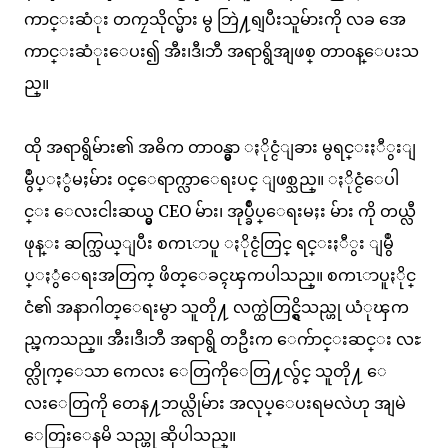
ကာင္းဆံုး တကၠသိုလ္မ်ား မွ ဘြဲ႔ရျပီးသူမ်ားကို လခ အေ
ကာင္းဆံုးေပး၍ အီး၊ဒီ၊ဘီ အရာရွိအျဖစ္ တာ၀န္ေပးသ
ည္။
ထို အရာရွိမ်ား၏ အဓိက တာ၀န္မွာ ႏိုင္ငံျခား မွရင္းႏီွးျ
မွဳပ္ႏွံမႈမ်ား ၀င္ေရာက္လာေရးပင္ ျဖစ္သည္။ ႏိုင္ငံေပါ
င္း ေလးငါးဆယ္မွ CEO မ်ား၊ အုပ္ခ်ဳပ္ေရးမႈး မ်ား ကို တယ္လီ
ဖုန္း ဆက္သြယ္ျပီး စကၤာပူ ႏိုင္ငံတြင္ ရင္းႏီွး ျမွဳ
ပ္ႏွံေရးအတြက္ ဖိတ္ေခၚၾကပါသည္။ စကၤာပူႏိုင္
ငံ၏ အနာဂါတ္ေရးမွာ သူတို႔ လက္ထဲတြင္ရွိသည္ဟု ယံုၾက
ည္ၾကသည္။ အီး၊ဒီ၊ဘီ အရာရွိ တဦးက ေက်ာင္းဆင္း လႊ
တ္လိုက္ေသာ ကေလး ေတြကိုေတြ႔လွ်င္ သူတို႔ ေ
လးေတြကို တေန႔ဘယ္လိုမ်ား အလုပ္ေပးရမလဲဟု အျမဲ
ေတြးေနမိ သည္ဟု ဆိုပါသည္။