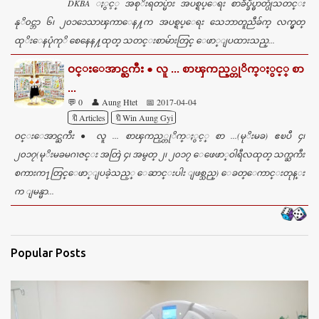
DKBA ႏွင့္ အစုိးရတပ္မ်ား အပစ္ရပ္ေရး စာခ်ဳပ္ခ်ဳပ္ဓာတ္ပုံသတင္း
နုိ၀င္ဘာ ၆၊ ၂၀၁၁ေသာၾကာေန႔က အပစ္ရပ္ေရး သေဘာတူညီခ်က္ လက္မွတ္
ထုိးေနပုံကုိ စေနေန႔ထုတ္ သတင္းစာမ်ားတြင္ ေဖာ္ျပထားသည္...
ဝင္းေအာင္ႀကီး ● လူ ... စာၾကည့္တုိက္ႏွင့္ စာ
...
💬 0
👤 Aung Htet
📅 2017-04-04
🔖Articles
🔖Win Aung Gyi
ဝင္းေအာင္ႀကီး ● လူ ... စာၾကည့္တုိက္ႏွင့္ စာ ...(မုိးမခ) ဧၿပီ ၄၊
၂၀၁၇(မုိးမခမဂၢဇင္း အတြဲ ၄၊ အမွတ္ ၂၊ ၂၀၁၇ ေဖေဖာ္ဝါရီလထုတ္ သက္ႀကီး
စကားက႑တြင္ေဖာ္ျပခဲ့သည့္ ေဆာင္းပါး ျဖစ္သည္) ေခတ္ေကာင္းတုန္း
က ျမန္မာ...
Popular Posts