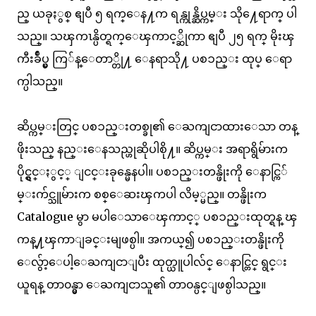
ည္ ယခုႏွစ္ ဧျပီ ၅ ရက္ေန႔က ရန္ကုန္ဆိပ္ကမ္း သို႔ေရာက္ ပါ
သည္။ သၾကၤန္ပိတ္ရက္ေၾကာင့္ဆိုကာ ဧျပီ ၂၅ ရက္ မိုးၾ
ကီးခ်ဳပ္မွ ကြ်န္ေတာ္တို႔ ေနရာသို႔ ပစၥည္း ထုပ္ ေရာ
က္ပါသည္။
ဆိပ္ကမ္းတြင္ ပစၥည္းတစ္ခု၏ ေႀကျငာထားေသာ တန္
ဖိုးသည္ နည္းေနသည္ဟုဆိုပါစို႔။ ဆိပ္ကမ္း အရာရွိမ်ားက
ပိုင္ရွင္ႏွင့္ ျငင္းခုန္မေနပါ။ ပစၥည္းတန္ဖိုးကို ေနာင္ကြ်
မ္းက်င္သူမ်ားက စစ္ေဆးၾကပါ လိမ့္မည္။ တန္ဖိုးက
Catalogue မွာ မပါေသာေၾကာင့္ ပစၥည္းထုတ္ရန္ ၾ
ကန္႔ၾကာျခင္းမျဖစ္ပါ။ အကယ္၍ ပစၥည္းတန္ဖိုးကို
ေလွ်ာ့ေပါ့ေႀကျငာျပီး ထုတ္ယူပါလ်င္ ေနာင္တြင္ ရွင္း
ယူရန္ တာ၀န္မွာ ေႀကျငာသူ၏ တာ၀န္ပင္ျဖစ္ပါသည္။