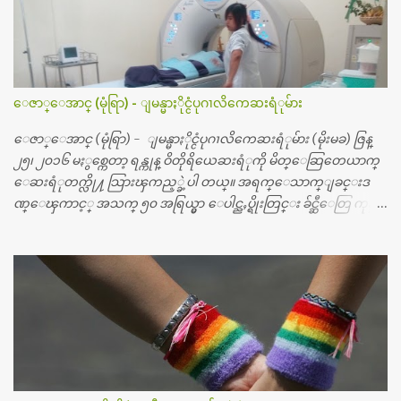
ေဇာ္ေအာင္ (မုံရြာ) - ျမန္မာႏိုင္ငံပုဂၢလိကေဆးရံုမ်ား
ေဇာ္ေအာင္ (မုံရြာ) - ျမန္မာႏိုင္ငံပုဂၢလိကေဆးရံုမ်ား (မိုးမခ) ဇြန္
၂၅၊ ၂၀၁၆ မႏွစ္ကေတာ့ ရန္ကုန္ ဝိတိုရိယေဆးရံုကို မိတ္ေဆြတေယာက္
ေဆးရံုတက္လို႔ သြားၾကည့္ခဲ့ပါ တယ္။ အရက္ေသာက္ျခင္းဒ
ဏ္ေၾကာင့္ အသက္ ၅၀ အရြယ္မွာ ေပါင္ညႇပ္ရိုးတြင္း ခ်င္ဆီေတြ ကုန္ခ
မ္းသြားလို႔ အရိုးအစားထိုးကုသျခင္း လုပ္ပါတယ္။ အရိုးအထူးကု
ဆရာဝန္က ဝိတိုရိယေဟာ္တယ္လိုအခန္းမွာ တရက္ က်ပ္ ၃ ေသာင္းနဲ႔ေနေ
စၿပီး၊ အာရွေတာ္ဝင္ခြဲစိတ္ခန္းကို ငွားရမ္းခြဲစိတ္ အရိုးအစားထိုးကုပါတ
ယ္။ ေဆးစစ္၊ေဆးဝယ္၊ ခြဲစိတ္ကု၊ အရိုးအစားထိုးပစၥည္း စတဲ့စရိ
တ္ေတြနဲ႔ေဆးရံုမွာ ၂ ပတ္ေနထိုင္စရိတ္ သိန္း ၇၀ ေလာက္ ကုန္သြား
ပါတယ္။ သူငယ္ခ်င္းျဖစ္သူကို လာေတြ႔ရင္း ဟိုတယ္လို သန္႔ရွင္းသ
ပ္ရပ္တဲ့ ဝိတိုရိယေဆးရံုမွာ စီတီစကင္ နဲ႔ အမ္အာအိုင္1 စက္ခန္းကိုေ
တြ႔လို႔ေမးၾကည့္ေတာ့ တခါစမ္းရင္ က်ပ္တသိန္းေက်ာ္ က်သင့္
တယ္သိရပါတယ္။ တခါတေလ ကိုယ္လက္ေျခ၊ ဦးေႏွာက္ေတြ အေသး