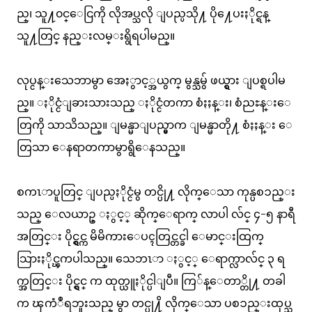
ည္၊ သူ႔၀င္ေငြကို လိုအပ္သလို ျပည္ပသို႔ ပို႔ေပးႏိုင္ရန္
သူ႔တြင္ နည္းလမ္းရွိရပါမည္။
လုပ္ငန္းသေဘာမွာ အေႏွာင့္အယွက္ မွန္သမွ် ဖယ္ရွား ျပစ္ရပါမ
ည္။ ႏိုင္ငံျခားသားသည္ ႏိုင္ငံတကာ စံႏႈန္း၊ စံညႊန္းေ
တြကို သာသိသည္။ ျမန္မာျပည္မွာက ျမန္မာတို႔ စံႏႈန္း ေ
တြသာ ေနရာတကာမွာရွိေနသည္။
စကၤာပူတြင္ ျပည္ပႏိုင္ငံမွ တင္ပို႔ လိုက္ေသာ ကုန္ပစၥည္း
သည္ ေလယာဥ္ ႏွင့္ ဆိုက္ေရာက္ လာပါ လ်င္ ၄-၅ နာရီ
အတြင္း ပိုင္ရွင္က မိမိကားေပၚတြင္တင္ခါ ေမာင္းထြက္
သြားႏိုင္ၾကပါသည္။ သေဘၤာ ႏွင့္ ေရာက္လာလ်င္ ၃ ရ
က္အတြင္း ပိုင္ရွင္ က ထုတ္ယူႏိုင္ပါျပီ။ ကြ်န္ေတာ္တို႔ တခါ
က ၾကံဳရဘူးသည္ မွာ တင္ပု႔ိ လိုက္ေသာ ပစၥည္းထုပ္သ