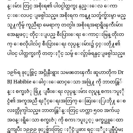
န္းမ်ား တြင္ အစိုးရ၏ ပါ၀င္ပါတ္သက္မႈ နည္းေလ ေကာ
င္းေလပင္ ျဖစ္ပါသည္။ အစိုးရက ကန္႔သတ္ခ်က္မ်ားမွာ မည္
သူ႔ကိုမွ် ကူညီရာ မေရာက္ တတ္ပါ။ အစိုးရအရာရွိၾကီးမ်ား
အေနျဖင့္ တိုင္းျပည္ စီးပြားေရး ေကာင္းမြန္ တိုးတ
က္ ေစလိုပါလ်င္ စီးပြားေရး လုပ္ငန္းမ်ား၌ ၄င္းတို႔၏
ပါ၀င္ ပါတ္သက္မႈကို တတ္ႏိုင္ သမွ် ေလွ်ာ့ခ်ရန္ပင္ျဖစ္ပါသည္။
၁၉၆ရ ခုႏွစ္တြင္ အင္ဒိုနီးရွား သမၼတၾကီး ဆူဟာတိုက Dr
BJ Habibie ေခါင္းေဆာင္ေသာ အဖြဲ႔ ကို ဘာတန္ကြ်
န္း စက္မႈဇံု ဖြံ႔ ျဖိဳးေရး လုပ္ငန္းမ်ား လုပ္ရန္ စကၤာပူႏို
င္ငံ၏ အကူအညီ ရႏိုင္ေရးအတြက္ ေဆြးေႏြးဘို႔ ေစ
လႊတ္လိုက္ပါသည္။ ဘာတန္ကြ်န္းတြင္ ဟက္တာ ၅၀၀ အက်ယ္
အ၀န္းရွိေသာ စက္မႈဇံု ကို စကၤာပူႏွင့္ ဖက္စပ္ထူေထာ
င္ၾကျပီး ၁၉၉၉ ခုႏွစ္မ်ားတြင္ ႏိုင္ငံျခား ရင္းႏီွးျမွဳပ္နံမႈ