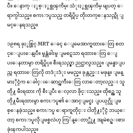
ပီ။ ေနာက္ ႏွစ္ႏွစ္တၾကိမ္၊ သံုးႏွစ္တၾကိမ္ မျပတ္ ေ
ရာက္ပါသည္။ စကၤာပူသည္ တရိပ္ရိပ္ တိုးတက္ေနသည္ကို ျ
မင္ေနရသည္။
၁၉၈ရ ခုႏွစ္တြင္ MRT ေခၚ ေျမေအာက္ရထားေတြ စတ
င္ေျပးေနျပီ။ မွန္တံခါးမွ ျမင္ရေသာ ရထားေတြ ေျ
ပးေနတာမွာ တရိပ္ရိပ္။ စီးရသည္မွာ ညင္သာလွသည္။ ျမန္မာျပ
ည္က ရထားေတြလို တဒံုးဒံုး မမည္။ ခုန္လည္း မခုန္။ ျမန္
မာႏိုင္ငံက ေခါင္းေဆာင္ၾကီးေတြ လာေတာ့လည္း သူ
တို႔ မီးရထား ကို စီးျပီး ေလ့လာ ခိုင္းသည္။ ထိုစဥ္က သူ
တို႔မီးရထားမွာ စကၤာပူ၏ ေအာင္ျမင္မႈ ျပယုဂ္လို ျဖ
စ္ေနခဲ့သည္။ စကၤာပူ ေရာက္ရတိုင္း ငါတို႔ႏိုင္ငံ ဘယ္ေ
တာ့ စကၤာပူလိုျဖစ္မလဲဟု ကြ်န္ေတာ္တို႔ အျမဲစဥ္းစား
ခဲ့ၾကပါသည္။