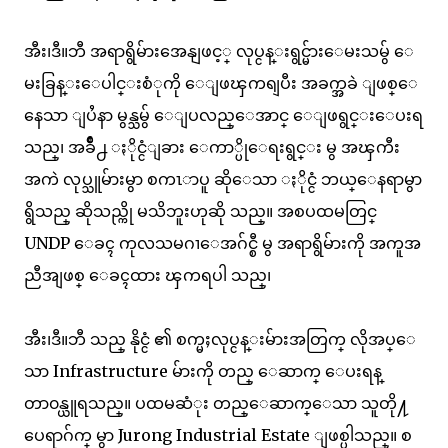
အီး၊ဒီ။ဘီ အရာရွိမ်ားအေနျဖင့္ လုပ္ငန္းရွင္မ်ားေမးသမွ် ေ
မးခြန္းေပါင္းစံုကို ေျဖၾကရျပီး အခက္အခဲ ျဖစ္ေ
နေသာ ျပႆနာ မွန္သမွ် ေျပလည္ေအာင္ ေျဖရွင္းေပးရ
သည္၊ အခ်ိဳ႕ ႏိုင္ငံျခား ေကာ္ပိုေရးရွင္း မွ အၾကီး
အကဲ လုပ္သူမ်ားမွာ စကၤာပူ ဆိုေသာ ႏိုင္ငံ ဘယ္ေနရာမွာ
ရွိသည္ ဆိုသည္ကို မသိဘူးဟုဆို သည္။ အစပထမတြင္
UNDP ေခၚ ကုလသမဂၢေအဂ်င္စီ မွ အရာရွိမ်ားကို အကူအ
ညီအျဖစ္ ေခၚထား ၾကရပါ သည္၊
အီး၊ဒီ။ဘီ သည္ နိုင္ငံ ၏ စက္မႈလုပ္ငန္းမ်ားအတြက္ လိုအပ္ေ
သာ Infrastructure မ်ားကို တည္ ေဆာက္ ေပးရန္
တာ၀န္ယူရသည္။ ပထမဆံုး တည္ေဆာက္ေသာ သူတို႔
ပေရာဂ်က္ မွာ Jurong Industrial Estate ျဖစ္ပါသည္။ စ