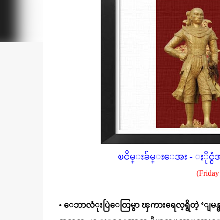
ၿငိမ္းခ်မ္းေအး - ႏိုင္ငံ
(Friday
• ေဘာလံုးပြဲေတြမွာ ၾကားရေလ့ရွိတဲ့ ‘ျမန္မာ