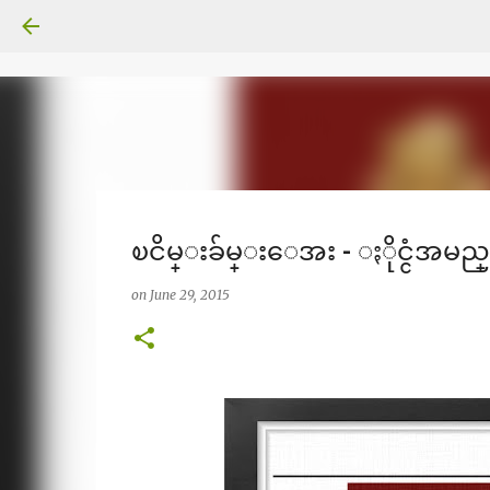
ၿငိမ္းခ်မ္းေအး - ႏိုင္ငံအမည္
on
June 29, 2015