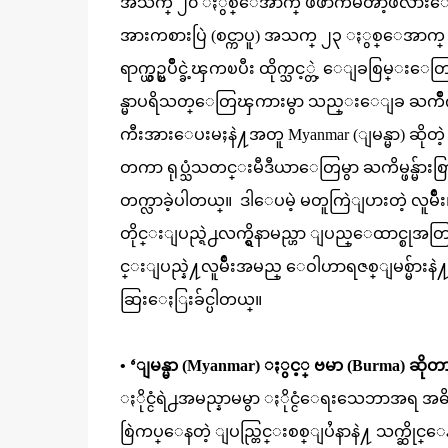
အသက္ ၂၀ ႏွစ္ေအာက္ ဖီဖာကမၻာ့ဖလားေဘာလံ
အားကစားပြဲ (စင္ကာပူ) အသက္ ၂၃ ႏွစ္ေအ
ရာက္ယွဥ္ၿပိဳင္ခဲ့ၾကၿပီး ထိုက္သင့္တဲ့ ေျခ
န္မာပရိသတ္ေတြၾကားမွာ သည္းေျခ ႀကိဳက္
ကီးအားေပးမႈနဲ႔အတူ Myanmar (ျမန္မာ) ဆိုတ
တကာ ရုပ္သံသတင္းမီဒီယာေတြမွာ ႀကိမ္ဖန္မ်ားစြာ 
တက္လာခဲ့ပါတယ္။ ဒါေပမဲ့ မတူကြဲျပားတဲ့ လူမ်ိဳ
တိုင္းျပည္ရဲ႕လက္ရွိနာမည္ဟာ ျပည္ေထာင္စုအတြင
င္းျပည္နဲ႔လူမ်ိဳးအမည္ ေဝါဟာရဇစ္ျမစ္မ်ားန
ဆြးေႏြးခ်င္ပါတယ္။
• ‘ျမန္မာ (Myanmar) ႏွင့္ ဗမာ (Burma) ဆိုတ
ႏိုင္ငံရဲ႕အမည္နာမမွာ ႏိုင္ငံေရးသေဘာအရ အဓိက
စြဲကပ္ေနတဲ့ ျပည္တြင္းစစ္ျပႆနာနဲ႔ သက္ဆို