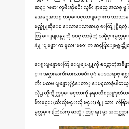
ဆင့္ ‘ဗမာ’ လူမ်ိဳးဆိုၿပီး လူမ်ိဳး နာမည္ အသစ္
အေခၚအသစ္ ထပ္ေပၚလာျခင္းက ဘာသာေဗဒ သေ
မည္သို႔ဆိုေစ ေလာေလာဆယ္ ေတြ႕ရွိရတဲ့ 
တြ ေျမျပန္႔ကို စဝင္ လာခဲ့တဲ့ သမိုင္းမွတ္တမ
နဲ႔ ‘ျမန္မာ’ က မူလ၊ ‘ဗမာ’ က ဆင့္ပြားျဖစ္တယ္ဆိ
ေရွးျမန္မာေတြ ေျမျပန္႔ကို စဝင္လာတဲ့အခ်ိန္
င္း အင္အားႀကီးမားလာၿပီး ပုဂံ ပေဒသရာဇ္ စစ္လက္
ကီး ပထမ ျမန္မာႏိုင္ငံေတာ္ ေပၚလာခဲ့ပါတယ္။ က်
လို႕ တိုက္ရိုက္တပ္ေခၚတာကို နရပတိစည္သူ/
မ်ားမင္း (ထီးလိုမင္းလို မင္း) ရဲ႕ သား၊ က်စ
မွတ္တမ္း (တြဲလ်က္ ဓာတ္ပံုတြင္ ရႈ) မွာ အထင္အရွ