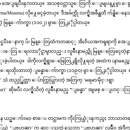
 ပုဂံမွာ အေျချပဳၾကတယ္။ အသစ္ဝင္လာသူေတြကို ေျမျပန္႔မွာ ေရွ
ma/Mranma) လို႔ေခၚခဲ့တယ္။ ဒီအခ်က္ကို လက္ရွိအခ်ိန္အထိ က်န္ရွိေနေ
မြန္ေက်ာက္စာ (၁၁၀၂) မွာေတြ႕ႏိုင္ပါတယ္။
ုင္ၿပီးေနာက္ ပ်ဴ၊ မြန္ေတြထံကတဆင့္ အိႏၵိယအကၡရာကို အေျ
္တမ္းေတြ ေရးလာႏိုင္ရာမွာလည္း လူမ်ိဳးနာမည္ကို မြန္ေတြေခၚတဲ့န
 သံုးခဲ့ပါတယ္။ ဒါကိုလက္ရွိရွာေဖြေတြ႕ရွိလို႔ရတဲ့ အထဲက (နာမည္အ
႔ ေရးထိုးထားတဲ့ ျမန္မာေက်ာက္စာ (၁၁၉၀) မွာ ေတြ႕ႏိုင္ပါတယ္။
 သံ ထည့္ရြတ္တာ ေပ်ာက္ကြယ္သြားတဲ့ အတြက္ ‘မရမာ/မိုင္းရ္မာ
’ ဆိုၿပီး လက္ရွိသိတဲ့ လူမ်ိဳးနာမည္ “ျမန္မာ” အျဖစ္ ေျပာင္းသြာ
ီကေန ယဥ္ေက်းမႈ၊ စာေပ တင္သာမက ကိုးကြယ္ယံုၾကည္မႈ ဘာသာတရ
္ႏြယ္တဲ့ ‘ျဗဟၼာ’ က ဆင္းသက္တဲ့သေဘာ ‘ျဗဟၼာ’ လူမ်ိဳး၊ အဲဒ