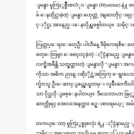
ျမန္မာ မူကြဲႏွစ္မ်ိဳးစလံုး၊ ျမန္မာ (Myanmar
ခ် ေနထိုင္လာခဲ့တဲ့ ျမန္မာ မဟုတ္တဲ့ အျခားတိုင္းရ
င္ႏိုင္မႈ အားနည္းေနလို႔ျဖစ္ပါတယ္။ သမို
လြတ္လပ္ေရးေခတ္ဦး ပါလီမန္ ဒီမိုကေရစီေခတ္
ခတ္ေတြမွာ ေခၚေဝၚခဲ့တဲ့ ႏိုင္ငံနာမည္ ျမန္မာလို
လက္ရွိအခ်ိန္ထိ သတ္မွတ္ထားတဲ့ ျမန္မာလို ‘ျမန္မာ’၊ အ
ကိုသာ အဓိက ညႊန္းဆိုႏိုင္တဲ့အတြက္ ေရွးပေ
က္မ်ားသူ ဦးေဆာင္ျခယ္လွယ္စတမ္း လူမ်ိဳးႀကီးဝ
သာ ပိုင္သလို ျဖစ္ေနပါတယ္။ ဒီသေဘာဟာ ခြင့္တ
ဆာက္လိုရင္ အေလးအနက္ထား စဥ္းစားရမယ့္ အခ်က္
တကယ္ေတာ့ မူကြဲႏွစ္ခုစလုံး ရဲ႕ ႏိုင္ငံနာမည္ ျ
သမိုင္း အစဥ္အဆက္ ဘယ္လို႔မွ ဆက္ႏြယ္မႈ မရွိခဲ့ဘူ