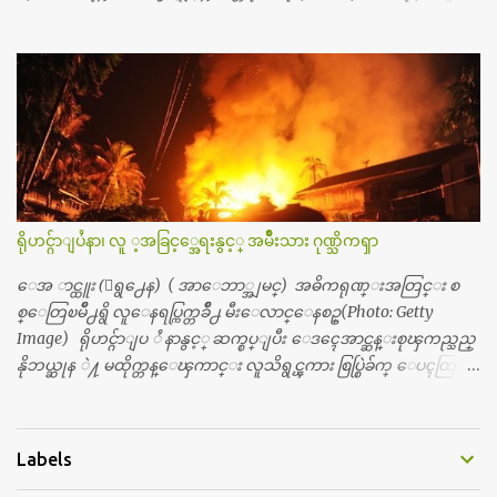
တာေပါ့။ မိန္းကေလး အေပါင္းအသင္းလည္း မ်ားတယ္။ ငယ္ငယ္တု
န္းကေတာ့ အမေတြနဲ႔ ေနတာဆုိေတာ့ သနပ္ခါးေလးေတြ လိမ္း
တယ္။ ပန္းပန္တယ္။ မိန္းကေလး အဝတ္အစားေတြကိုလည္း ခုိးဝတ္တ
ယ္။ မိန္းမစိတ္ရွိေတာ့ ရွိေပမယ့္ ကိုယ့္ကိုယ္ကို မိန္းမစိတ္ေပါက္မွန္း
သိတာက ၉ တန္း၊ ၁၀ တန္းေလာက္ကမွ။ ညီအစ္ကို ေမာင္နွမ အားလံုး ၆
ေယာက္ရွိတယ္။ အစ္ကို ၃ ေယာက္၊ အစ္မ ႏွစ္ေယာက္။ အစ္ကိုေတြက
လည္း သူ႔ အေပါင္းအသင္းနဲ႔ သူဆိုေတာ့ အမေတြနဲ႔ဘဲ ေပါ
င္းတယ္။ ျပီးေတာ့ အေဖကလည္း ေယာက္်ားဆုိ ေယာ
က္်ားေလးလုိဘဲ ေနေစခ်င္တယ္။ အေဖ့ကို ေၾကာက္လည္း ေၾကာ
ရိုဟင္ဂ်ာျပႆနာ၊ လူ ့အခြင့္အေရးနွင့္ အမ်ိဳးသား ဂုဏ္သိကၡာ
က္ရတယ္။ ေယာက္်ားဘဝဆုိတာ ျမင့္ျမတ္တယ္ေပါ့။ ေယာ
က္်ားေလး စိတ္လည္း ရွိေအာင္ ဘာသာေရးလည္း လုိက္စားေအာင္
ေအ ာင္ထူး (ေရွ႕ေန) ( အာေဘာ္အျမင္) အဓိကရုဏ္းအတြင္း စ
တန္ခူးလဆုိ တစ္လလံုး ကိုရင္ ဝတ္ခုိင္းတယ္။ ေက်ာင္းမွာဆုိရင္ ေ
စ္ေတြၿမိဳ႕ရွိ လူေနရပ္ကြက္တခ်ိဳ႕ မီးေလာင္ေနစဥ္(Photo: Getty
ယာက္်ားေလးေတြက ကိုယ့္ကို ဘာပဲျဖစ္ျဖစ္ မၾကားတၾကား စ
Image) ရိုဟင္ဂ်ာျပ ႆ နာနွင့္ ဆက္စပ္ျပီး ေဒၚေအာင္ဆန္းစုၾကည္သည္
ရင္စတယ္။ အေျခာက္ ဘာညာေပါ့၊ အာ့့လုိေလးေတြ စတာေပါ့။
နိုဘယ္ဆုန ဲ႔ မထိုက္တန္ေၾကာင္း လူသိရွင္ၾကား စြပ္စြဲခ်က္ ေပၚထြက္လာ
ကိုယ္ကလည္း ရန္မျဖစ္ခ်င္ေတာ့ ျပန္မေျပာဘူး ေရွာင...
ခဲ့သည္။ ဇူလိုင္လ ၂၃ ရက္္ ေန႕ တြင္ အယ္လ္ဂ်ာဇီးရား နိုင္ငံတကာ ရုပ္သံလႊင့္
ဌာနမွ ရိုဟင္ဂ်ာလူထုမ်ား ဘ၀ပ်က္ေနၾကသည့္ ပံုမ်ား၊ စခန္းအတြ
င္းေနထိုင္ရာ တြင္လည္း အကူအညီမ်ား မရရွိ၍ စားရမဲ့ေသာက္ရမဲ့ ျဖ
Labels
စ္ေနပံုမ်ား၊ ဘဂၤလားေဒ႕ရွ္ နိုင္ငံဘက္သုိ႕ ေလွျဖင့္ကူးေျပးရန္