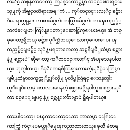
လႈိင္ ဆစ္ဒနီလာေတာ့ ကြ်န္ေတာ့္အိမ္မွာ ထမင္းစားရင္း
သူ႔ကို အိမ္ရွင္၀တၱရားအရ “ကဲ … ကုိတင္၀င္းလႈိင္ ခင္ဗ်ား
ဒီေရာက္တုန္း ဘာစားခ်င္သလဲ၊ ဘယ္သြားခ်င္သလဲ၊ ဘာၾကည့္ခ်င္
သလဲေျပာ၊ ကြ်န္ေတာ္ေဆာင္ရြက္ေပးမယ္။ အဲ တစ္
ခုေတာ့ရွိတယ္ ခင္ဗ်ား ပုိက္ဆံဘယ္ေလာက္ေပးေပး ၾ
ကည့္ခ်င္ျမင္ခ်င္ လုိ႔မရတာကေတာ့ ဆစ္ဒနီျမိဳ႕ထဲမွာ စစ္သား
နဲ႔ စစ္ကားပဲ” ဆိုေတာ့ ကုိတင္၀င္းလႈိင္ အံၾသေနပါတ
ယ္။ ဟုတ္ပါတယ္။ ဒီမုိကေရစီထြန္းကားတဲ့ႏုိင္ငံေတြမွာ
ျမိဳ႕ထဲမွာလက္နက္ကုိင္ဆုိလို႔ ပုလိပ္ကလြဲရင္ ေသနတ္ခါး
ထုိးျပီး လမ္းသလားေနတဲ့ စစ္သားမရွိရပါဘူး။ စစ္သားဆုိ
တာ စစ္ေျမျပင္ နဲ႔ စစ္တန္းလ်ားမွာပဲ ရွိရပါတယ္။
ထားပါေတာ့။ မၾကာေတာ့ေသာ ကာလမွာ ေရြးေ
ကာက္ပြဲ က်င္းပမယ္လုိ႔ေၾကညာထားတယ္။ ခုထိ မဲစာရ