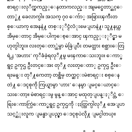
စာရင္းလုိက္ၾကည့္ေနတာကလည္း အျမင္မေတာ္ဆင္ေ
တာ္နဲ႔ ခေလာက္ပါ။ အသက္ ၇၀ ေက်ာ္ အဖြားၾကီးတ
စ္ေယာက္ အေနနဲ႔ တစ္ႏုိင္ငံလံုးမေျပာနဲ႔၊ သူ႔နယ္က
အိမ္ေတာင္ အိမ္ေပါက္ေစ့ေအာင္ ၾကည့္ႏုိင္မွာ မ
ဟုတ္ပါဘူး။ လႊတ္ေတာ္ထဲမွာ မဲခြဲျပီး တမတ္သား စစ္သားေတြ
ရဲ႕ ‘အဟား’ ကုိခံခဲ့ရလုိ႔မွ မၾကာေသးဘူး။ ေကာ္မ
ရွင္ ဥကၠဌ ဦးတင္ေအး တုိ႔ လႊတ္ေတာ္ ဥကၠဌ ဦးေ
ရႊမန္း တုိ႔ကေတာ့ တစ္အိမ္ တက္ဆင္းမဲစာရင္း စစ္ေန
တဲ႔ ေဒၚစုကို ကြယ္ရာမွာ ‘ဟား’ ေနမွာ ျမင္ေယာင္ေ
သးေတာ့။ မဲစာရင္းမွ မွန္ ေအာင္ မထုတ္ျပန္ႏုိင္တဲ့ ေ
ရြးေကာက္ပြဲေကာ္မရွင္ ဥကၠဌကို ႏႈတ္ထြက္ပါလုိ႔ အေျပာ
သင့္ဆံုးလူက ျမန္မာျပည္မွာ ေဒၚစုပဲလို႔ ျမင္ပါတယ္။