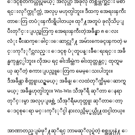
ေဒၚစုတကယ္လုပ္ရမယ့္ အလုပ္ဟာ အခုလို တစ္အိမ္တက္ဆင္း မဲစာ
ရင္းလုိက္တုိက္တဲ့ အလုပ္ မဟုတ္ပါဘူး။ ဒီထက္ အေရးၾကီး
တာေတြ တပံုၾကီးရွိပါတယ္။ ထုိ႔အတူပဲ ခုလိုသိပ္ျ
ပီးတုိင္းျပည္အတြက္ အေရးၾကီးတဲ့အခ်ိန္မွာ ၈ ေလး
လံုး မ်ိဳးဆက္ေခါင္းေဆာင္လုိ႔ အမ်ားကေခၚၾကတဲ့ မ
င္းကုိႏုိင္ကလည္း ေဒၚစု ပံုတူပန္းခ်ီေရးရင္း အခ်ိ
န္မကုန္သင့္ပါဘူး။ လိုအပ ရင္ ဓါးအိမ္ထဲက ဓါးထုတ္တန္သင့္ ထုတ္ရမ
ယ္ ဆုိတဲ့ စကားျပည္သူေတြက မေမ့ေသးပါဘူး။
ဒီအခ်ိန္ဟာ စိတ္ကူးယဥ္ရမယ့္ အခ်ိန္၊ ေလထဲတုိက္အိမ္ေဆာက္ရ
မယ့္ အခ်ိန္မဟုတ္ပါဘူး။ Win-Win သီအုိရီ ဆုိတာ ေနရာ
တုိင္းမွာ အလုပ္ျဖစ္တဲ့ သီအုိရီမဟုတ္ဘူး ဆုိတာေတာ့
ေဒၚစုေရာ မင္းကုိႏုိင္ပါ နားလည္လိမ့္မယ္လို႔ထင္ပါတယ္။
အာဏာတည္ျမဲဖုိ႔ဆုိရင္ ဘာမဆုိလုပ္ရဲတဲ့ စစ္အုပ္စုနဲ႔ ေ