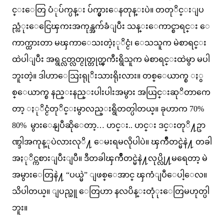
င္းေတြ ပံုပ်က္ပန္း ပ်က္မွားေနတုန္းပဲ။ တတုိင္းျပ
ည္လံုးေငြေၾကးအကုန္အက်ခံျပီး သန္းေကာင္စာရင္း ေ
ကာက္ထားတာ မၾကာေသးတဲ့ႏုိင္ငံ၊ ေသသူက မဲစာရင္း
ထဲပါျပီး အရွင္လတ္လတ္ငုတ္တုတ္ၾကီးရွိသူက မဲစာရင္းထဲမွာ မပါ
ဘူးတဲ့။ ဒါဟာေသြးရုုိးသားရိုးလား။ တစ္ေယာက္စ ႏွ
စ္ေယာက္စ နည္းနည္းပါးပါးအမွား အယြင္းဆုိတာကေ
တာ့ ႏုိင္ငံတုိင္းမွာလည္းရွိတတ္ပါတယ္။ ခုဟာက 70%
80% မွားေနျပီဆိုေတာ့… ဟင္း.. ဟင္း ဒင္းတုိ႔ဥာ
ဏ္ဒါအကုန္ုပဲလားလုိ႔ ေမးရမလိုပါပဲ။ ၾကိဳတင္မဲနဲ႔ တခါ
အႏုိင္ကစားျပီးျပီ။ ဒီတခါၾကိဳတင္မဲနဲ႔လုပ္လို႔မရေတာ့ မဲ
အမွားေတြနဲ႔ “ပယ္မဲ” ျဖစ္ေအာင္ ၾကံျပီေပါ့ေလ။
သိပါတယ္။ ျပည္သူ ေတြဟာ နလပိန္းတုံုးေတြမဟုတ္ပါ
ဘူး။