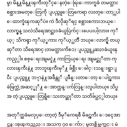
မွာ မိန္႔မိန္႔ၾကီးထုိင္ေနတဲ့ေရြးေကာက္မခံ တမတ္သား
စစ္သားအမတ္ေတြကို ျပည္သူေတြကေရာ လႊတ္ေတာ္ကပါ
ေထာက္ခံၾကဆုိပဲ။ ကဲ ဒီလိုဆုိရင္ စစ္သားစကားဘယ္ေ
လာက္မွန္ သလဲသိရေအာင္ဆႏၵခံယူပြဲက်င္းပေပးပါ့လား။ ကုိ
ယ့္ သိကၡာ ကုိယ့္စကား ကုိယ့္သတၱိ ဘယ္ေလာက္ရွိ တယ္
ဆုိတာ သိရေအာင္ (တမတ္သားကိစၥ) ျပည္သူ႕ဆႏၵခံယူၾ
ကည့္ပါ။ စစ္ေရးအျမင္နဲ႔ ကာကြယ္ေရး အျမင္ဆုိတာ ကု
လားၾကီးနဲ႔ ဘာဘူၾကီးမုိ႔ ခ်စ္တီး ေခါင္းသန္းရွာျ
ပီး ျပည္သူ႔ ဘ႑ာနဲ႔အခ်ိန္ကုိ ျဖဳန္းတာေတာ့ ေပါင္ၾကား
ဖဲဖြက္တဲ့အဆင့္မုိ႔ ေအာက္တန္းက်လြန္းလွပါတယ္။ သိပ္မ
အ တဲ့ျပည္သူေတြရွိေသးတယ္ဆုိတာ သတိခ်ပ္သင့္ပါတယ္။
အတုိက္အခံမလုပ္ေတာ့တဲ့ ဒီမုိကေရစီ မိခင္ၾကီး ေဒၚေအာ
င္ဆန္းစုၾကည္လည္း အသက္ ၇၀ ေက်ာ္ မွတစ္အိမ္တက္ဆင္း မဲ