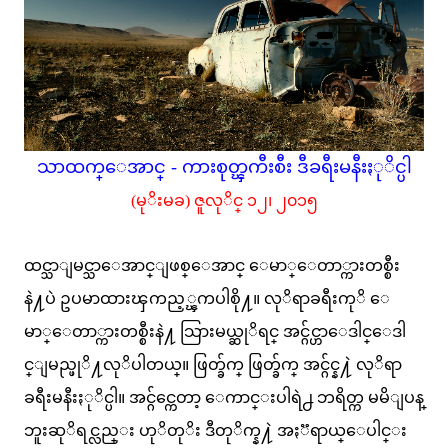
သာထက္ေအာင္ - ကားစုတ္ၾကီးစီး ဒီခရီးမနီးႏုိင္ပါ
(မုိးမခ) ဇူလုိင္ ၁၂၊ ၂၀၁၅
ထင္သာျမင္သာေအာင္ျဖစ္ေအာင္ ေမာ္ေတာ္ကားတစ္စီး
နဲ႔ပဲ ဥပမာထားၾကည့္ၾကပါစို႔။ လုိရာခရီးကုိ ေ
မာ္ေတာ္ကားတစ္စီးနဲ႔ သြားမယ္ဆုိရင္ အင္ဂ်င္ဟာေဒါင္ေဒါ
င္ျမည္ဖုိ႔လုိပါတယ္။ ဖြတ္ခ်က္ ဖြတ္ခ်က္ အင္ဂ်င္န႔ဲ လုိရာ
ခရီးမနီးႏုိင္ပါ။ အင္ဂ်င္ကေတာ့ ေကာင္းပါရဲ႕ ဘရိတ္က မမိျပန္
ဘူးဆုိရင္လည္း ဟုိတုိး ဒီတုိက္န႔ဲ အႏၱရာယ္ေပါင္း