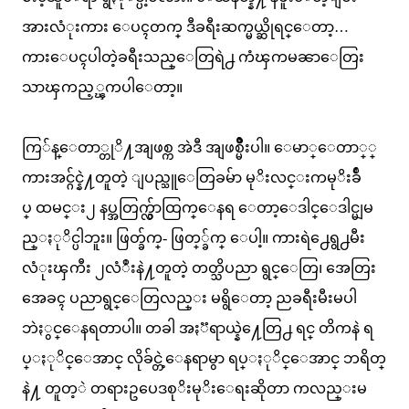
အားလံုးကား ေပၚတက္ ဒီခရီးဆက္မယ္ဆိုရင္ေတာ့…
ကားေပၚပါတဲ့ခရီးသည္ေတြရဲ႕ ကံၾကမၼာေတြး
သာၾကည့္ၾကပါေတာ့။
ကြ်န္ေတာ္တုိ႔အျဖစ္က အဲဒီ အျဖစ္မ်ိဳးပါ။ ေမာ္ေတာ္္
ကားအင္ဂ်င္နဲ႔တူတဲ့ ျပည္သူေတြခမ်ာ မုိးလင္းကမုိးခ်ဳ
ပ္ ထမင္း၂ နပ္အတြက္လွ်ာထြက္ေနရ ေတာ့ေဒါင္ေဒါင္မျမ
ည္ႏုိင္ပါဘူး။ ဖြတ္ခ်က္- ဖြတ္္ခ်က္ ေပါ့။ ကားရဲ႕ေရွ႕မီး
လံုးၾကီး ၂လံဳးနဲ႔တူတဲ့ တတ္သိပညာ ရွင္ေတြ၊ အေတြး
အေခၚ ပညာရွင္ေတြလည္း မရွိေတာ့ ညခရီးမီးမပါ
ဘဲႏွင္ေနရတာပါ။ တခါ အႏၱရာယ္နဲ႔ေတြ႕ ရင္ တိကနဲ ရ
ပ္ႏုိင္ေအာင္ လိုခ်င္တဲ့ေနရာမွာ ရပ္ႏုိင္ေအာင္ ဘရိတ္
နဲ႔ တူတ့ဲ တရားဥပေဒစုိးမုိးေရးဆိုတာ ကလည္းမ