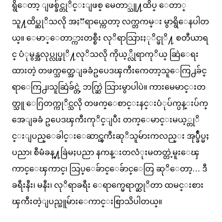
ရွိေတာ့ ျဖစ္ခ်င္တုိင္းျဖစ္ မေတာ္သူ႔ထိပ္ ေတာ္
သူ႔ထိပ္ဆုိသလို အႏၱရာယ္ကေတာ့ လက္တကမ္း မွာရွိေနပါတ
ယ္။ ေမာ္ေတာ္ကားတစ္စီး လုိရာသြားႏုိင္ဖုိ႔ စတီယာရ
င္ ပံုမွန္အလုပ္လုပ္ဖုိ႔လုိသလို ကိုယ့္လိုရာကုိယ္ ဆြဲေရး
ထားတဲ့ တဖက္သတ္အေျခခံဥပေဒၾကီးကေတာ့သူေကြ႕ခ်င္
ရာေကြ႕၊သူဆြဲခ်င္တဲ့ ဘက္ဆြဲ သြားမွာပါပဲ။ ကားမေမာင္းတ
တ္သူ ေဂြတက္ကုိင္သလို တဖက္ေစာင္းနင္းပံုပ်က္ပန္းပ်က္
အေျခခံ ဥပေဒၾကီးကုိင္ျပီး တက္ေမာင္းမယ့္တုိ
င္းျပည္ေခါင္းေဆာင္ၾကီးဆုိသူမ်ားကလည္း အုပ္ခ်ဳပ္မႈ
ပညာ၊ စီမံခန္႔ခြဲမႈပညာ နကန္းတလံုးမတတ္တဲ့မူးေၾ
ကာင္ေၾကာင္၊ သြပ္ေခ်ာင္ေခ်ာင္ေတြ ဆုိေတာ့… ဒီ
ခရီးနီး၊ မနီး၊ လုိရာခရီး ေရာက္မေရာက္ဆုိတာ ထမင္းစား
ၾကီးတဲ့ျပည္သူမ်ားေကာင္းစြာသိပါတယ္။