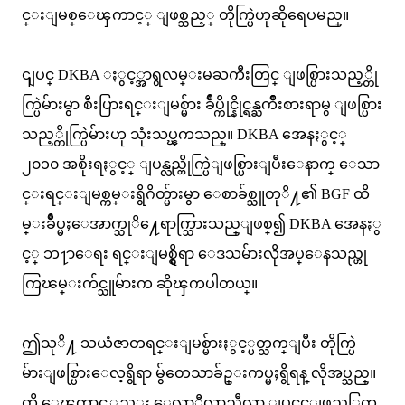
င္းျမစ္ေၾကာင့္ ျဖစ္သည့္ တိုက္ပြဲဟုဆိုရေပမည္။
၎ျပင္ DKBA ႏွင့္အာရွလမ္းမႀကီးတြင္ ျဖစ္ပြားသည့္တို
က္ပြဲမ်ားမွာ စီးပြားရင္းျမစ္မ်ား ခ်ဳပ္ကိုင္နိုင္ရန္ႀကိဳးစားရာမွ ျဖစ္ပြား
သည့္တိုက္ပြဲမ်ားဟု သုံးသပ္ၾကသည္။ DKBA အေနႏွင့္
၂၀၁၀ အစိုးရႏွင့္ ျပန္လည္တိုက္ပြဲျဖစ္ပြားျပီးေနာက္ ေသာ
င္းရင္းျမစ္ကမ္းရွိဂိတ္မ်ားမွာ ေစာခ်စ္သူတုိ႔၏ BGF ထိ
မ္းခ်ဳပ္မႈေအာက္သုိ႔ေရာက္သြားသည္ျဖစ္၍ DKBA အေနႏွ
င့္ ဘ႑ာေရး ရင္းျမစ္ရွိရာ ေဒသမ်ားလိုအပ္ေနသည္ဟု
ကြၽမ္းက်င္သူမ်ားက ဆိုၾကပါတယ္။
ဤသုိ႔ သယံဇာတရင္းျမစ္မ်ားႏွင့္ပတ္သက္ျပီး တိုက္ပြဲ
မ်ားျဖစ္ပြားေလ့ရွိရာ မွ်တေသာခ်ဥ္းကပ္မႈရွိရန္ လိုအပ္သည္။
ထို ေၾကာင့္လည္း ေလာ္ခီလာညီလာ ျပင္ဆင္ျဖည့္စြက္မ