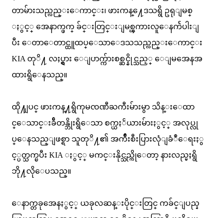
တာမ်ားသည္လည္းေကာင္း၊ ဖားကန္႔ေဒသရွိ ဥရုျမစ္
ႏွင့္ အေနာက္ဖက္ ခ်င္းတြင္းျမစ္ၾကားလူေနက်ဲပါးျ
ပီး ေတာေတာင္ထူထပ္ေသာေဒသသည္လည္းေကာင္း
KIA တုိ႔ လႈပ္ရွား ေျပာက္က်ားစစ္ဆင္နိုင္သည့္ ေျမအေနအ
ထားရွိေနသည္။
ထို႔ျပင္ ဖားကန္႔ရွိကုမၸဏီႀကီးမ်ားမွာ သိန္းေထာ
င္ေသာင္းခ်ီတန္ဘိုးရွိေသာ စက္ယႏၲယားမ်ားႏွင့္ အလုပ္လု
ပ္ေနသည္ျဖစ္ရာ သူတုိ႔၏ အက်ိဳးစီးပြားလုံျခံဳေရးႏွ
င့္ပတ္သက္ၿပီး KIA ႏွင့္ မကင္းနိုင္သည္ကိုေတာ့ နားလည္မႈရွိ
ဘို႔လိုေပသည္။
ေနာက္တခုအေနႏွင့္ ယခုလဆန္းပိုင္းတြင္ ကခ်င္ျပည္န