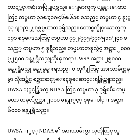
တာင့္တင္းဆုံးအဖြဲ႕ျဖစ္သည္။ ေျမာက္ဖက္ ပန္ဆန္းေဒသ
တြင္ တပ္မဟာ ၃၁၈/၄၁၈/၄၆၈/၆၁၈ စသည့္ တပ္မဟာ ၄ ခုႏွ
င့္ ျပည္သူ႔စစ္တပ္မဟာတခုရွိသည္။ ေတာင္ဖက္မိုင္းဆတ္ဖက္
၁၇၁ စစ္ေဒသတြင္ တပ္မဟာ ၇၇၂/၇၇၅/၇၇၈/၅၁၈/၂၄၈ စ
သည့္ တပ္မဟာ ၅ ခုရွိသည္။ တပ္မဟာတခုလွ်င္ အင္အား ၂၀၀၀
မွ၂၅၀၀ ခန္႔ရွိသည္ဟုဆိုၾကရာ UWSA အင္အား ၂၅၀၀၀
ခန္႔ရွိမည္ဟု ခန္႔မွန္းရသည္။ ဝ တုိ႔တြင္ အားသာခ်က္တခု
မွာ လိုအပ္လွ်င္ စစ္သားဆင့္ေခၚစုေဆာင္းရန္လြယ္ကူသည္။
UWSA ႏွင့္တြဲဖက္ NDAA တြင္ တပ္မဟာ ၃ ခုရွိၿပီး တပ္
မဟာ တခုလ်င္အင္အား ၂၀၀၀ ခန္႔ႏွင့္ စုစုေပါင္း အင္အား
၆၀၀၀ ခန္႔ရွိသည္။
UWSA ႏွင့္ NDAA ၏ အားသာခ်က္မွာ သူတိုတြင္ သူ