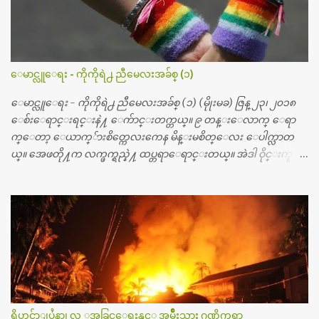
ပါတယ္။ သူငယ္ခ်င္းျဖစ္သူကို လာေတြ႔ရင္း ဟိုတယ္လို သန္႔ရွင္းသ
ပ္ရပ္တဲ့ ဝိတိုရိယေဆးရံုမွာ စီတီစကင္ နဲ႔ အမ္အာအိုင္1 စက္ခန္းကိုေ
တြ႔လို႔ေမးၾကည့္ေတာ့ တခါစမ္းရင္ က်ပ္တသိန္းေက်ာ္ က်သင့္
တယ္သိရပါတယ္။ တခါတေလ ကိုယ္လက္ေျခ၊ ဦးေႏွာက္ေတြ အေသး
ေမာင္လူေရး - ကိုကိုရဲ႕ ညီမေလးအခ်စ္ (၁)
စိတ္ၾကည့္လိုရင္ ဒီစက္ၾကီးေတြနဲ႔ စမ္းသပ္ရပါတယ္။ ခႏၱာကိုယ္အစိတ္ပို
င္း ကလီစာေတြကိုၾကည့္ရႈတဲ့ အာလထရာေဆာင္း2 စက္ေတြ
ေမာင္လူေရး - ကိုကိုရဲ႕ ညီမေလးအခ်စ္ (၁) (မိုုးမခ) ဇြန္ ၂၃၊ ၂၀၁၈
ကေတာ့ ေစ်းသိပ္မႀကီးလို႔ ျမန္မာျပည္ေဆးရံုတိုင္းရွိပါတယ္။
ေစ်းေရာင္းရင္းနဲ႔ ေက်ာင္းတက္တယ္။ ၉ တန္းေလာက္ ေရာ
တစ္ခါစမ္းရင္ က်ပ္တစ္ေသာင္းေလာက္ က်သင့္ပါတယ္။ စာေရးသူ လြ
က္ေတာ့ ေယာက္်ားစိတ္ကေလးကေန မိန္းမစိတ္ေလး ေပါက္လာတ
န္ခဲ့တဲ့ (၂)...
ယ္။ အေဖတို႔က လက္ဖက္ရည္နဲ႔ ထပ္တရာေရာင္းတယ္။ အဲဒါ ဝိုင္းကူ
တာေပါ့။ မိန္းကေလး အေပါင္းအသင္းလည္း မ်ားတယ္။ ငယ္ငယ္တု
န္းကေတာ့ အမေတြနဲ႔ ေနတာဆုိေတာ့ သနပ္ခါးေလးေတြ လိမ္း
တယ္။ ပန္းပန္တယ္။ မိန္းကေလး အဝတ္အစားေတြကိုလည္း ခုိးဝတ္တ
ယ္။ မိန္းမစိတ္ရွိေတာ့ ရွိေပမယ့္ ကိုယ့္ကိုယ္ကို မိန္းမစိတ္ေပါက္မွန္း
သိတာက ၉ တန္း၊ ၁၀ တန္းေလာက္ကမွ။ ညီအစ္ကို ေမာင္နွမ အားလံုး ၆
ေယာက္ရွိတယ္။ အစ္ကို ၃ ေယာက္၊ အစ္မ ႏွစ္ေယာက္။ အစ္ကိုေတြက
လည္း သူ႔ အေပါင္းအသင္းနဲ႔ သူဆိုေတာ့ အမေတြနဲ႔ဘဲ ေပါ
င္းတယ္။ ျပီးေတာ့ အေဖကလည္း ေယာက္်ားဆုိ ေယာ
က္်ားေလးလုိဘဲ ေနေစခ်င္တယ္။ အေဖ့ကို ေၾကာက္လည္း ေၾကာ
ရိုဟင္ဂ်ာျပႆနာ၊ လူ ့အခြင့္အေရးနွင့္ အမ်ိဳးသား ဂုဏ္သိကၡာ