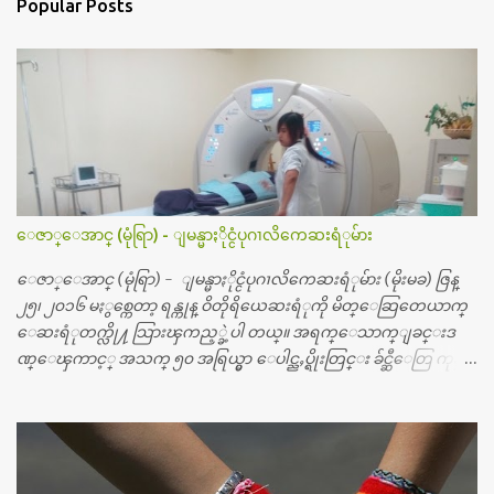
Popular Posts
ေဇာ္ေအာင္ (မုံရြာ) - ျမန္မာႏိုင္ငံပုဂၢလိကေဆးရံုမ်ား
ေဇာ္ေအာင္ (မုံရြာ) - ျမန္မာႏိုင္ငံပုဂၢလိကေဆးရံုမ်ား (မိုးမခ) ဇြန္
၂၅၊ ၂၀၁၆ မႏွစ္ကေတာ့ ရန္ကုန္ ဝိတိုရိယေဆးရံုကို မိတ္ေဆြတေယာက္
ေဆးရံုတက္လို႔ သြားၾကည့္ခဲ့ပါ တယ္။ အရက္ေသာက္ျခင္းဒ
ဏ္ေၾကာင့္ အသက္ ၅၀ အရြယ္မွာ ေပါင္ညႇပ္ရိုးတြင္း ခ်င္ဆီေတြ ကုန္ခ
မ္းသြားလို႔ အရိုးအစားထိုးကုသျခင္း လုပ္ပါတယ္။ အရိုးအထူးကု
ဆရာဝန္က ဝိတိုရိယေဟာ္တယ္လိုအခန္းမွာ တရက္ က်ပ္ ၃ ေသာင္းနဲ႔ေနေ
စၿပီး၊ အာရွေတာ္ဝင္ခြဲစိတ္ခန္းကို ငွားရမ္းခြဲစိတ္ အရိုးအစားထိုးကုပါတ
ယ္။ ေဆးစစ္၊ေဆးဝယ္၊ ခြဲစိတ္ကု၊ အရိုးအစားထိုးပစၥည္း စတဲ့စရိ
တ္ေတြနဲ႔ေဆးရံုမွာ ၂ ပတ္ေနထိုင္စရိတ္ သိန္း ၇၀ ေလာက္ ကုန္သြား