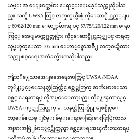
ယမ္း အ ေျမာက္အမ်ား ေရာင္းေပးခ့ဲသည္ဟုဆိုပါသ
ည္။ လက္ရွိ UWSA တြင္ လက္နက္ငယ္မ်ိဳးစုံ ကိုေဆာင္နိုင္သည့္ျပ
င္ 60/82/120 mm ေမာ္တာမ်ားအျပင္ 57/75/120/122 mm ေနာ
က္ပြင့္ အေျမာက္တ႐ုတ္လုပ္မ်ား ကိုင္ေဆာင္နိုင္သည့္အျပင္ တရုတ္
လုပ္မဟုတ္ေသာ 105 mm ေဟာ္ဝစ္ဇာအခ်ဳိ႕ လက္ဝယ္ရွိထား
သည္ဟု စစ္ေရးအကဲခတ္မ်ားကဆိုပါသည္။
ဤသုိ႔ေသာအေျခအေနေအာက္တြင္ UWSA /NDAA
တုိ႔ႏွင့္ေသနတ္သံထြက္လ်င္ စစ္တပ္အတြက္ ႀကီးမားေသာ
စစ္ဆင္ ေရးတရပ္ လိုအပ္ေပေတာ့မည္။ ထို႔ေၾကာင့္ပင္
UWSA ႏွင့္အလြယ္တကူ ေသနတ္သံထြက္ဖို႔ မျဖစ္နိုင္ေ
တာ့ေခ်။ ယခု ျငိမ္း ခ်မ္းေရးေဆြးေႏြးပြဲကာလ
အျခားအဖြဲ႕မ်ားႏွင့္တိုက္သည္မွာ စစ္ဆင္ေရးအၾကီးစားတရပ္
မလိုအပ္တဲ့အဖြဲ႕မ်ားသာျဖစ္ေတာ့သည္။