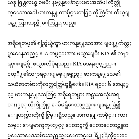
ယခု ဇြန္လလယ္မွ စၿပီး နမ့္ဂ်န္ေခ်ာင္းဖ်ားအထိပါ လိုက္တို
က္ေသာအခါ ဖားကန္႔ ကာမိုင္းတခြင္ တိုက္ပြဲမ်ား က်ယ္ျ
ပန္႔သြားသည္ကို ေတြ႕ရ သည္။
အစိုးရတပ္၏ ရည္ရြယ္ခ်က္မွာ ဖားကန္႔ေဒသအား ျဖန္႔က်က္လႈ
ပ္ရွားေနသည့္ KIA တပ္ရင္းအား ဖယ္ရွားျပီး KIA ၏ ဘ႑ာ
ရင္းျမစ္ကို ဖယ္ရွားလိုပုံရသည္။ KIA အေနႏွင့္လည္း
၎တုိ႔၏ဘ႑ာရင္းျမစ္ျဖစ္သည့္ ဖားကန္႔ေဒသ၏
သယံဇာတမ်ားကိုလက္လႊတ္ဘြယ္မရွိေခ်။ KIA ရင္း ၆ အေနႏွ
င့္ ဖားကန္႔ေဒသတြင္ အစိုးရတပ္အား အင္အားအလုံးအရ
င္းႏွင့္ တိုက္ခိုက္နိုင္ ေခ်မရွိေသာ္လည္း ျဖန္႔ခြဲ၍
ေျပာက္က်ားတိုက္နိုင္စြမ္းရွိသည္။ ဖားကန္႔ ကာမိုင္း ကား
လမ္း ေျမာက္ဖက္ႏွင့္ ေတာင္ဖက္ရွိ ေတာေတာင္ထူထ
ပ္ေသာေဒသမ်ားသည္လည္းေကာင္း၊ ရြံ႕ႏြံကိုင္းေ