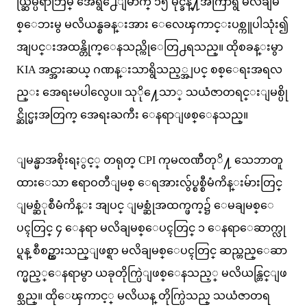
ယ္ဆြမ္ပရာဘြမ္ အေရွ႕ေျမာက္ ၁၅ မိုင္ခန္႔အကြာရွိ မလိချမ
စ္ေဘးမွ မလိယန္စခန္းအား ေလေၾကာင္းပစ္ကူပါသုံး၍
အျပင္းအထန္တိုက္ေနသည္ကိုေတြ႕ရသည္။ ထိုစခန္းမွာ
KIA အင္အားဆယ္ ဂဏန္းသာရွိသည့္အျပင္ စစ္ေရးအရလ
ည္း အေရးမပါလွေပ။ သုို႔ေသာ္ သယံဇာတရင္းျမစ္ပို
င္ဆိုင္မႈအတြက္ အေရးႀကီး ေနရာျဖစ္ေနသည္။
ျမန္မာအစိုးရႏွင့္ တရုတ္ CPI ကုမၸဏီတုိ႔ သေဘာတူ
ထားေသာ ဧရာဝတီျမစ္ ေရအားလွ်ပ္စစ္စီမံကိန္းမ်ားတြင္
ျမစ္ဆံုစီမံကိန္း အျပင္ ျမစ္ဆုံအထက္ဖက္၌ ေမချမစ္ေ
ပၚတြင္ ၄ ေနရာ မလိချမစ္ေပၚတြင္ ၁ ေနရာေဆာက္လု
ပ္ရန္ စီစဥ္ထားသည္ျဖစ္ရာ မလိချမစ္ေပၚတြင္ ဆည္တည္ေဆာ
က္မည့္ေနရာမွာ ယခုတိုက္ပြဲျဖစ္ေနသည့္ မလိယန္တြင္ျဖ
စ္သည္။ ထိုေၾကာင့္ မလိယန္ တိုက္ပြဲသည္ သယံဇာတရ