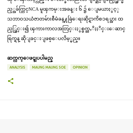
ည့္အခ်က္တြင္NCA မူၾကမ္းအခန္း ၆ ၌ ေျမယာႏွင့္
သဘာဝသယံဇာတမ်ားစီမံခန္႔ခြဲေရးဆိုင္ရာကိစၥရပ္အား ထ
ည့္သြင္း၍ ၾကားကာလအတြင္းႏွစ္ဖက္ညႇိႏႈိင္းေဆာင္
ရြက္ရန္ ဆိုျခင္းျဖစ္ေပလိမ့္မည္။
ဆက္လက္ေဖၚျပပါမည္
ANALYSIS
MAUNG MAUNG SOE
OPINION