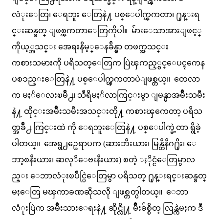
လံုးေတြ၊ ေရဘူး ေတြနဲ႔ ပစ္ေပါက္ၾကတာ၊ ႐ုန္းရ
င္းဆန္ခတ္ ျဖစ္ၾကတာေတြကိုပါ။ မ်ားေသာအားျဖင့္
ကိုယ့္အသင္း အေရးနိမ့္ေနခ်ိန္မွာ တဖက္အသင္း
ကစားသမားကို ပရိသတ္ေတြက ပြဲၾကည့္စင္ေပၚကေန
ပစၥည္းေတြနဲ႔ ပစ္ေပါက္ၾကတာပဲျဖစ္တယ္။ တေလာ
က မႏၲေလးၿမိဳ႕၊ သီရိမႏၲလာကြင္းမွာ ျမန္မာအမ်ဳိးသမီး
နဲ႔ ထိုင္းအမ်ဳိးသမီးအသင္းတို႔ ကစားၾကေတာ့ ပရိသ
တ္အခ်ဳိ႕ ကြင္းထဲ ကို ေရဘူးေတြနဲ႔ ပစ္ေပါက္ခဲ့တာ ရွိခဲ့
ပါတယ္။ အေရွ႕ဥေရာပက (ဆားဘီးယား၊ မြန္တီနီဂ႐ိုး၊ ေ
ဘာ့စနီးယား၊ ဆလုိေဗးနီးယား) စတဲ့ ႏိုင္ငံေတြမွာလ
ည္း ေဘာလံုးၿပိဳင္ပြဲေတြမွာ ပရိသတ္ ႐ုန္းရင္းဆန္ခတ္
မႈေတြ မၾကာခဏဆိုသလို ျဖစ္တတ္ပါတယ္။ ေဘာ
လံုးပြဲက အမ်ဳိးသားေရးနဲ႔ ဆိုင္လို႔ မ်ဳိိးခ်စ္စိတ္ လြန္ကဲမႈက ဒီ