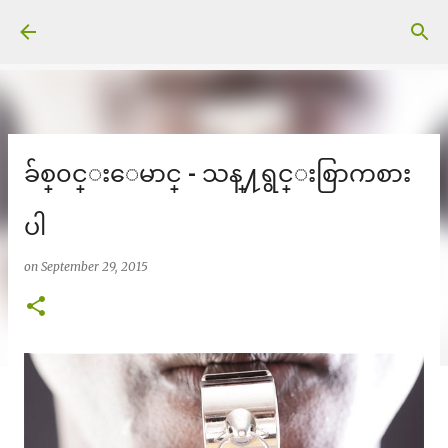
Skip to main content
ခ်စ္၀င္းေမာင္ - သန္႔ရွင္းစြာကစား
ပါ
on
September 29, 2015