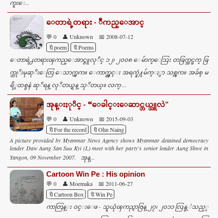
ကူးေ...
ေတာရဲ့တရား - ဳကည္ေအာင္
💬 0
👤 Unknown
📅 2008-07-12
🔖poem
🔖Poems
ေတာရဲ႕တရားၾကည္ေအာင္ဇူလုိင္ ၁၂၊ ၂၀၀၈ ေမ်ာက္ေသြး တခြက္အင္ဖက္ ခြ
က္ထုိးမုဆုိးေတြ ေသာက္ၾက။ ေကာက္ညွင္း အရက္နဲ႔မ်က္ႏွာ သစ္ၾက။ အခ်စ္ မ
ရိွထစ္ခနဲ ဆုိရန္ လုိတယ္ရန္ သုိတယ္။ လက္ ...
အုန္းႏုိင္ - “ေခါင္းေဆာင္ဘယ္သူလဲ”
💬 0
👤 Unknown
📅 2015-09-03
🔖For the record
🔖Ohn Naing
A picture provided by Myanmar News Agency shows Myanmar detained democracy
leader Daw Aung San Suu Kyi (L) meet with her party's senior leader Aung Shwe in
Yangon, 09 November 2007. အုန္...
Cartoon Win Pe : His opinion
💬 0
👤 Moemaka
📅 2011-06-27
🔖Cartoon Box
🔖Win Pe
ကာတြန္း ၀င္းေဖ - သူယုံၾကည္ရာဇြန္ ၂၇၊ ၂၀၁၁ လြန္ခ့ဲသည့္