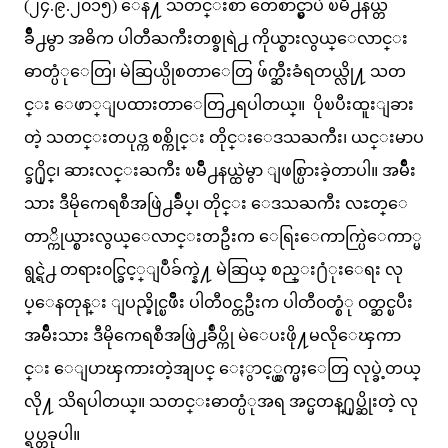
(၂၄.၉.၂၀၁၅) ေန႔ သတင္းစာ တေစာင္မွာပဲ ၿမိဳ႕နယ္တ
ခ်ဳိ႕မွာ အဓိက ပါတီႀကီးတစ္ခုရဲ႕ ကိုယ္စားလွယ္ေလာင္း
ဓာတ္ပံုေတြ၊ မဲဆြယ္ပိုစတာေတြ ဖ်က္ဆီးခံရတယ္လို႔ သတ
င္း ေဖာ္ျပထားတာေတြ႕ရပါတယ္။ ပိုၿပီးထူးျခား
တဲ့ သတင္းတပုဒ္က စစ္ကိုင္း တိုင္းေဒသႀကီး၊ ယင္းမာပ
င္ခ႐ိုင္၊ ဆားလင္းႀကီး ၿမိဳ႕နယ္ထဲမွာ ျဖစ္ပြားခဲ့တာပါ။ အမ်ဳိး
သား ဒီမိုကေရစီအဖြဲ႕ခ်ဳပ္၊ တိုင္း ေဒသႀကီး လႊတ္ေ
တာ္ကိုယ္စားလွယ္ေလာင္းတဦးက ေရြးေကာက္ပြဲေကာ္မ
ရွင္ရဲ႕ တရား၀င္ခြင့္ျပဳခ်က္နဲ႔ မဲဆြယ္ စည္း႐ံုးေရး လု
ပ္ေနတုန္း ျပည္ခိုင္ၿဖိဳး ပါတီ၀င္တဦးက ပါတီ၀တ္စံု ၀တ္ဆင္ၿပီး
အမ်ဳိးသား ဒီမိုကေရစီအဖြဲ႕ခ်ဳပ္ကို မဲေပးဖို႔မလိုေၾကာ
င္း ေျပာၾကားတဲ့အျပင္ ေႏွာင့္ယွက္မႈေတြ လုပ္ခဲ့တယ္
လို႔ သိရပါတယ္။ သတင္းဓာတ္ပံုအရ အင္မတန္႐ုပ္ဆိုးတဲ့ လု
ပ္ရပ္တခုပါ။