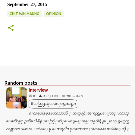
September 27, 2015
CHIT WIN MAUNG
OPINION
Random posts
Interview
💬 0
👤 Aung Htet
📅 2013-01-09
🔖ေတြ႕ဆုံေမးျမန္းခန္း
ေထရ၀ါဒဗုဒၶဘာသာသို ့သက္၀င္ယံုၾကည္ကူးေျပာင္းလာသူ
ေမတၱာရွင္ ဥတၱမသီရိနဲ ့ေတြ ့ဆံုေမးျမန္းခန္းဇန္န၀ါရီ ၉၊ ၂၀၁၃ ရိုမင္ကက္သ
လစ္ဘာသာ (Roman Catholic ) မွ ေထရ၀ါဒ ဗုဒၶဘာသာ (Theravada Buddhist) သို ့