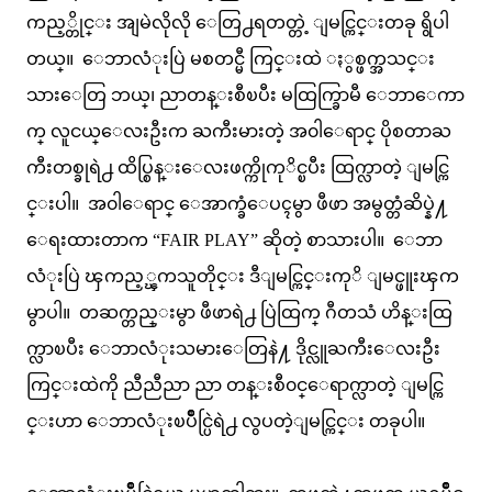
ကည့္တိုင္း အျမဲလိုလို ေတြ႕ရတတ္တဲ့ ျမင္ကြင္းတခု ရွိပါ
တယ္။ ေဘာလံုးပြဲ မစတင္မီ ကြင္းထဲ ႏွစ္ဖက္အသင္း
သားေတြ ဘယ္၊ ညာတန္းစီၿပီး မထြက္ခြာမီ ေဘာေကာ
က္ လူငယ္ေလးဦးက ႀကီးမားတဲ့ အ၀ါေရာင္ ပိုစတာႀ
ကီးတစ္ခုရဲ႕ ထိပ္စြန္းေလးဖက္ကိုကုိင္ၿပီး ထြက္လာတဲ့ ျမင္ကြ
င္းပါ။ အ၀ါေရာင္ ေအာက္ခံေပၚမွာ ဖီဖာ အမွတ္တံဆိပ္နဲ႔
ေရးထားတာက “FAIR PLAY” ဆိုတဲ့ စာသားပါ။ ေဘာ
လံုးပြဲ ၾကည့္ၾကသူတိုင္း ဒီျမင္ကြင္းကုိ ျမင္ဖူးၾက
မွာပါ။ တဆက္တည္းမွာ ဖီဖာရဲ႕ ပြဲထြက္ ဂီတသံ ဟိန္းထြ
က္လာၿပီး ေဘာလံုးသမားေတြနဲ႔ ဒိုင္လူႀကီးေလးဦး
ကြင္းထဲကို ညီညီညာ ညာ တန္းစီ၀င္ေရာက္လာတဲ့ ျမင္ကြ
င္းဟာ ေဘာလံုးၿပိဳင္ပြဲရဲ႕ လွပတဲ့ျမင္ကြင္း တခုပါ။