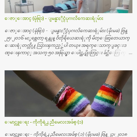
ေဇာ္ေအာင္ (မုံရြာ) - ျမန္မာႏိုင္ငံပုဂၢလိကေဆးရံုမ်ား
ေဇာ္ေအာင္ (မုံရြာ) - ျမန္မာႏိုင္ငံပုဂၢလိကေဆးရံုမ်ား (မိုးမခ) ဇြန္
၂၅၊ ၂၀၁၆ မႏွစ္ကေတာ့ ရန္ကုန္ ဝိတိုရိယေဆးရံုကို မိတ္ေဆြတေယာက္
ေဆးရံုတက္လို႔ သြားၾကည့္ခဲ့ပါ တယ္။ အရက္ေသာက္ျခင္းဒ
ဏ္ေၾကာင့္ အသက္ ၅၀ အရြယ္မွာ ေပါင္ညႇပ္ရိုးတြင္း ခ်င္ဆီေတြ ကုန္ခ
မ္းသြားလို႔ အရိုးအစားထိုးကုသျခင္း လုပ္ပါတယ္။ အရိုးအထူးကု
ဆရာဝန္က ဝိတိုရိယေဟာ္တယ္လိုအခန္းမွာ တရက္ က်ပ္ ၃ ေသာင္းနဲ႔ေနေ
စၿပီး၊ အာရွေတာ္ဝင္ခြဲစိတ္ခန္းကို ငွားရမ္းခြဲစိတ္ အရိုးအစားထိုးကုပါတ
ယ္။ ေဆးစစ္၊ေဆးဝယ္၊ ခြဲစိတ္ကု၊ အရိုးအစားထိုးပစၥည္း စတဲ့စရိ
တ္ေတြနဲ႔ေဆးရံုမွာ ၂ ပတ္ေနထိုင္စရိတ္ သိန္း ၇၀ ေလာက္ ကုန္သြား
ပါတယ္။ သူငယ္ခ်င္းျဖစ္သူကို လာေတြ႔ရင္း ဟိုတယ္လို သန္႔ရွင္းသ
ပ္ရပ္တဲ့ ဝိတိုရိယေဆးရံုမွာ စီတီစကင္ နဲ႔ အမ္အာအိုင္1 စက္ခန္းကိုေ
တြ႔လို႔ေမးၾကည့္ေတာ့ တခါစမ္းရင္ က်ပ္တသိန္းေက်ာ္ က်သင့္
တယ္သိရပါတယ္။ တခါတေလ ကိုယ္လက္ေျခ၊ ဦးေႏွာက္ေတြ အေသး
ေမာင္လူေရး - ကိုကိုရဲ႕ ညီမေလးအခ်စ္ (၁)
စိတ္ၾကည့္လိုရင္ ဒီစက္ၾကီးေတြနဲ႔ စမ္းသပ္ရပါတယ္။ ခႏၱာကိုယ္အစိတ္ပို
င္း ကလီစာေတြကိုၾကည့္ရႈတဲ့ အာလထရာေဆာင္း2 စက္ေတြ
ေမာင္လူေရး - ကိုကိုရဲ႕ ညီမေလးအခ်စ္ (၁) (မိုုးမခ) ဇြန္ ၂၃၊ ၂၀၁၈