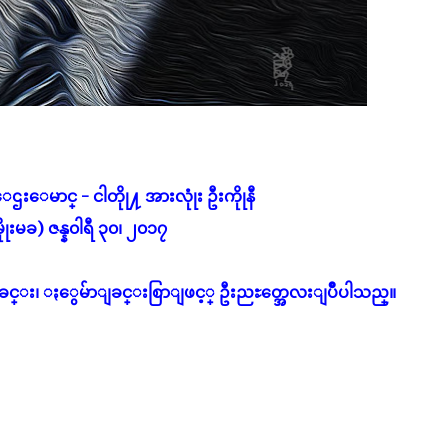
းေမာင္ - ငါတိုု႔ အားလုုံး ဦးကိုုနီ
ိုုးမခ) ဇန္န၀ါရီ ၃၀၊ ၂၀၁၇
င္း၊ ႏွေမ်ာျခင္းစြာျဖင့္ ဦးညႊတ္အေလးျပဳပါသည္။