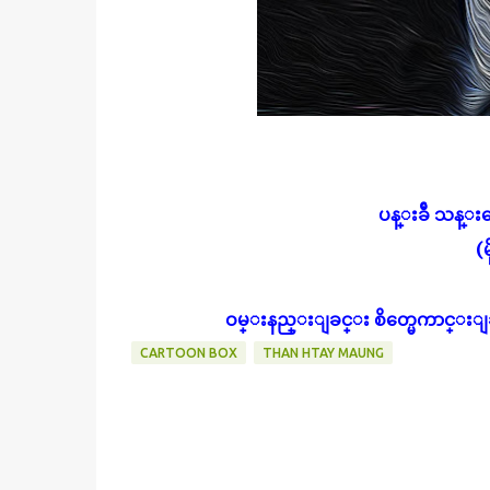
ပန္းခ်ီ သန္းေဌ
(မ
ဝမ္းနည္းျခင္း စိတ္မေကာင္းျခ
CARTOON BOX
THAN HTAY MAUNG