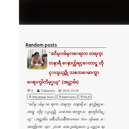
Random posts
“ၿငိမ္းခ်မ္းေရးက တရက္၊
တနာရီ ေနာက္က်ရင္ေတာင္မွ တို
င္းျပည္ကို သစၥာေဖာက္ရာ
ေရာက္ပါလိမ့္မယ္” (အင္တာဗ်ဴး)
💬 0
👤 Unknown
📅 2018-10-20
🔖(Myanmar Now)
🔖Interviews
🔖NLD
“ၿငိမ္းခ်မ္းေရးက တရက္၊ တနာရီ ေနာက္က်ရင္ေ
တာင္မွ တိုင္းျပည္ကို သစၥာေဖာက္ရာ ေရာက္ပါလိမ့္မ
ယ္” (အင္တာဗ်ဴး) ၿဖိဳးသီဟခ်ိဳ/Myanmar Now (မိုးမခ) ေ
အာက္တိုဘာ ၁၉၊ ၂၀၁၈ အေျခခံဥပေဒ ျပင္ဆင္ေရး