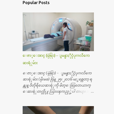
Popular Posts
ေဇာ္ေအာင္ (မုံရြာ) - ျမန္မာႏိုင္ငံပုဂၢလိကေ
ဆးရံုမ်ား
ေဇာ္ေအာင္ (မုံရြာ) - ျမန္မာႏိုင္ငံပုဂၢလိကေ
ဆးရံုမ်ား (မိုးမခ) ဇြန္ ၂၅၊ ၂၀၁၆ မႏွစ္ကေတာ့ ရ
န္ကုန္ ဝိတိုရိယေဆးရံုကို မိတ္ေဆြတေယာက္
ေဆးရံုတက္လို႔ သြားၾကည့္ခဲ့ပါ တယ္။ အရ
က္ေသာက္ျခင္းဒဏ္ေၾကာင့္ အသက္
၅၀ အရြယ္မွာ ေပါင္ညႇပ္ရိုးတြင္း ခ်င္ဆီေတြ ကုန္ခ
မ္းသြားလို႔ အရိုးအစားထိုးကုသျခင္း လုပ္ပါ