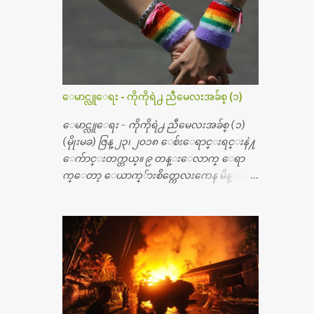
တယ္။ အရိုးအထူးကု ဆရာဝန္က ဝိတိုရိယေဟာ္တ
ယ္လိုအခန္းမွာ တရက္ က်ပ္ ၃ ေသာင္းနဲ႔ေနေ
စၿပီး၊ အာရွေတာ္ဝင္ခြဲစိတ္ခန္းကို ငွားရမ္းခြဲစိ
တ္ အရိုးအစားထိုးကုပါတယ္။ ေဆးစစ္၊ေဆး
ဝယ္၊ ခြဲစိတ္ကု၊ အရိုးအစားထိုးပစၥည္း စတဲ့စရိ
တ္ေတြနဲ႔ေဆးရံုမွာ ၂ ပတ္ေနထိုင္စရိတ္ သိ
ေမာင္လူေရး - ကိုကိုရဲ႕ ညီမေလးအခ်စ္ (၁)
န္း ၇၀ ေလာက္ ကုန္သြားပါတယ္။ သူငယ္ခ်င္းျ
ဖစ္သူကို လာေတြ႔ရင္း ဟိုတယ္လို သန္႔ရွင္း
ေမာင္လူေရး - ကိုကိုရဲ႕ ညီမေလးအခ်စ္ (၁)
သပ္ရပ္တဲ့ ဝိတိုရိယေဆးရံုမွာ စီတီစကင္ နဲ႔ အမ္အာ
(မိုုးမခ) ဇြန္ ၂၃၊ ၂၀၁၈ ေစ်းေရာင္းရင္းနဲ႔
အိုင္1 စက္ခန္းကိုေတြ႔လို႔ေမးၾကည့္ေ
ေက်ာင္းတက္တယ္။ ၉ တန္းေလာက္ ေရာ
တာ့ တခါစမ္းရင္ က်ပ္တသိန္းေက်ာ္ က်သင့္တ
က္ေတာ့ ေယာက္်ားစိတ္ကေလးကေန မိန္းမစိ
ယ္သိရပါတယ္။ တခါတေလ ကိုယ္လက္ေျခ၊
တ္ေလး ေပါက္လာတယ္။ အေဖတို႔က လက္ဖက္ရ
ဦးေႏွာက္ေတြ အေသးစိတ္ၾကည့္လိုရင္ ဒီစက္ၾ
ည္နဲ႔ ထပ္တရာေရာင္းတယ္။ အဲဒါ ဝိုင္းကူ
ကီးေတြနဲ႔ စမ္းသပ္ရပါတယ္။ ခႏၱာကိုယ္အစိတ္ပို
တာေပါ့။ မိန္းကေလး အေပါင္းအသင္းလ
င္း ကလီစာေတြကိုၾကည့္ရႈတဲ့ အာလထ
ည္း မ်ားတယ္။ ငယ္ငယ္တုန္းကေတာ့ အမေတြနဲ႔
ရာေဆာင္း2 စက္ေတြကေတာ့ ေစ်းသိပ္မႀ
ေနတာဆုိေတာ့ သနပ္ခါးေလးေတြ လိမ္း
ကီးလို႔ ျမန္မာျပည္ေဆးရံုတိုင္းရွိပါတယ္။
တယ္။ ပန္းပန္တယ္။ မိန္းကေလး အဝတ္အစားေ
တစ္ခါစမ္းရင္ က်ပ္တစ္ေသာင္းေလာက္ က်သ
တြကိုလည္း ခုိးဝတ္တယ္။ မိန္းမစိတ္ရွိေတာ့
င့္ပါတယ္။ စာေရးသူ လြန္ခဲ့တဲ့ (၂)...
ရွိေပမယ့္ ကိုယ့္ကိုယ္ကို မိန္းမစိတ္ေပါက္မွန္း