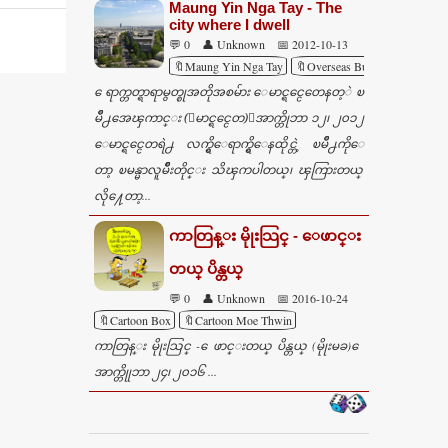
Maung Yin Nga Tay - The
city where I dwell
💬 0
👤 Unknown
📅 2012-10-13
🔖Maung Yin Nga Tay
🔖Overseas Burmese
ေရာက္တတ္ရာရာမွတ္စုအတိုအစမ်ား ေမာင္ရင္ငေတေနတ့ဲ ၿ
မိဳ႕အေၾကာင္း (ေမာင္ရင္ငေတ)ေအာက္တိုဘာ ၁၂၊ ၂၀၁၂
ေမာင္ရင္ငေတရဲ႕ လက္ရွိေရာက္ရွိေနထိုင္တဲ့ ၿမိဳ႕ကိုေ
တာ့ ၿမန္မာလူမ်ိဳးတိုင္း သိၾကပါတယ္၊ ၾကြားတယ္
လို႔ေတာ့...
ကာတြန္း မိုုးသြင္ - ေဖာင္း
တယ္ ပိန္တယ္
💬 0
👤 Unknown
📅 2016-10-24
🔖Cartoon Box
🔖Cartoon Moe Thwin
ကာတြန္း မိုုးသြင္ - ေဖာင္းတယ္ ပိန္တယ္ (မိုုးမခ) ေ
အာက္တိုုဘာ ၂၄၊ ၂၀၁၆ ...