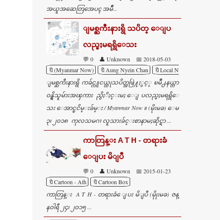
အယူအဆေတြအေပၚ အမ်ိဳ...
ျမစ္ႀကီးနားရွိ သပိတ္ ေျပ
လည္မႈမရရွိေသး
💬 0
👤 Unknown
📅 2018-05-03
🔖(Myanmar Now)
🔖Aung Nyein Chan
🔖Local News Headlines
ျမစ္ႀကီးနားရွိ ကခ်င္လူငယ္ထုသပိတ္အဖြဲ႔ႏွင့္ ၿမိဳ႕နယ္တာ
ဝန္ရွိသူမ်ားအၾကား ညွိႏိႈင္းမႈ ေျပလည္မႈမရရွိေ
သး ေအာင္ၿငိမ္းခ်မ္း / Myanmar Now ။ (မိုးမခ) ေမ
၃၊ ၂၀၁၈ ကုလသမဂၢ လူသားခ်င္းစာနာမႈဆိုင္ရာ ...
ကာတြန္း A T H - တရားခံ
ေျပး မိျပီ
💬 0
👤 Unknown
📅 2015-01-23
🔖Cartoon - Ath
🔖Cartoon Box
ကာတြန္း A T H - တရားခံ ေျပး မိျပီ (မိုုးမခ) ဇန္
န၀ါရီ ၂၄၊ ၂၀၁၅ ...