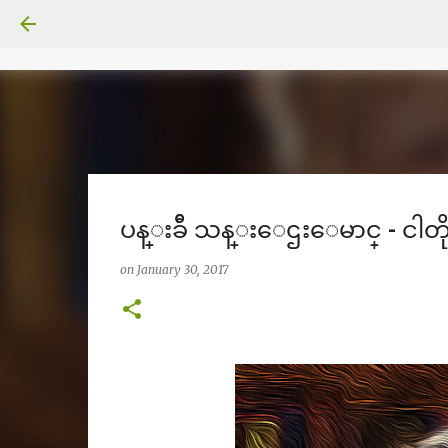
ပန္းခ်ီ သန္းေဌးေမာင္ - ငါတိုု႔
on
January 30, 2017