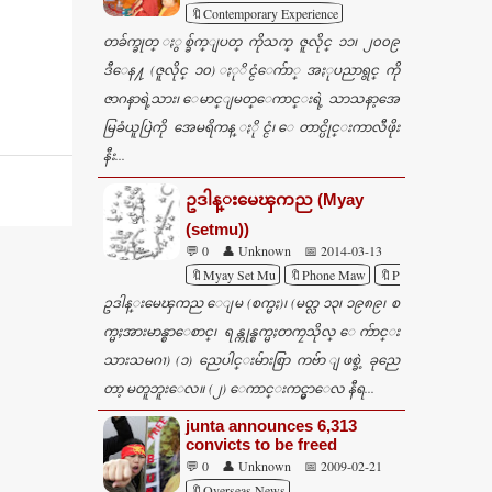
🔖Contemporary Experience
တခ်က္ခုတ္ ႏွစ္ခ်က္ျပတ္ ကိုသက္ ဇူလိုင္ ၁၁၊ ၂၀၀၉
ဒီေန႔ (ဇူလိုင္ ၁၀) ႏုိင္ငံေက်ာ္ အႏုပညာရွင္ ကို
ဇာဂနာရဲ့သား၊ ေမာင္ျမတ္ေကာင္းရဲ့ သာသနာ့အေ
မြခံယူပြဲကို အေမရိကန္ ႏိုင္ငံ၊ ေတာင္ပိုင္းကာလီဖိုး
နီး...
ဥဒါန္းမေၾကည (Myay
(setmu))
💬 0
👤 Unknown
📅 2014-03-13
🔖Myay Set Mu
🔖Phone Maw
🔖Poems
ဥဒါန္းမေၾကည ေျမ (စက္မႈ)၊ (မတ္လ ၁၃၊ ၁၉၈၉၊ စ
က္မႈအားမာန္စာေစာင္၊ ရန္ကုန္စက္မႈတကၠသိုလ္ ေက်ာင္း
သားသမဂၢ) (၁) ညေပါင္းမ်ားစြာ ကဗ်ာ ျဖစ္ခဲ့ ခုညေ
တာ့ မတူဘူးေလ။ (၂) ေကာင္းကင္မွာေလ နီရ...
junta announces 6,313
convicts to be freed
💬 0
👤 Unknown
📅 2009-02-21
🔖Overseas News