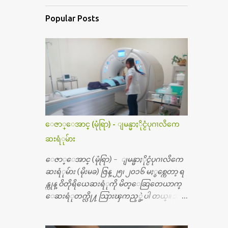
Popular Posts
ေဇာ္ေအာင္ (မုံရြာ) - ျမန္မာႏိုင္ငံပုဂၢလိကေ
ဆးရံုမ်ား
ေဇာ္ေအာင္ (မုံရြာ) - ျမန္မာႏိုင္ငံပုဂၢလိကေ
ဆးရံုမ်ား (မိုးမခ) ဇြန္ ၂၅၊ ၂၀၁၆ မႏွစ္ကေတာ့ ရ
န္ကုန္ ဝိတိုရိယေဆးရံုကို မိတ္ေဆြတေယာက္
ေဆးရံုတက္လို႔ သြားၾကည့္ခဲ့ပါ တယ္။ အရ
က္ေသာက္ျခင္းဒဏ္ေၾကာင့္ အသက္
၅၀ အရြယ္မွာ ေပါင္ညႇပ္ရိုးတြင္း ခ်င္ဆီေတြ ကုန္ခ