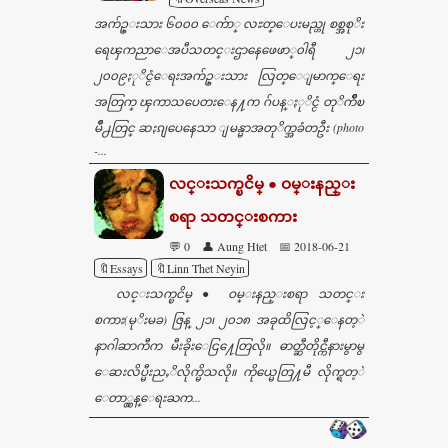
အက်ဥ္းသား ၆၀၀၀ ေက်ာ္ လႊတ္ေပးမည္ဟု စစ္အစုိး
ရေၾကညာေအပီသတင္းဌာနေဖေဖာ္၀ါရီ ၂၁၊
၂၀၀၉ႏုိင္ငံေရးအက်ဥ္းသား လြတ္ေျမာက္ေရး
အတြက္ ၾကာသပေတးေန႔က ဂ်ပန္ႏုိင္ငံ တုိက်ဳိၿ
မိဳ႕တြင္ ဆႏၵျပေနေသာ ျမန္မာအတုိက္အခံတဦး (photo
-...
လင္းသက္ၿငိမ္ ● ဝမ္းနည္း
စရာ သတင္းစကား
💬 0
👤 Aung Htet
📅 2018-06-21
🔖Essays
🔖Linn Thet Neyin
လင္းသက္ၿငိမ္ ● ဝမ္းနည္းစရာ သတင္း
စကား(မုိးမခ) ဇြန္ ၂၁၊ ၂၀၁၈ အခုထိလြင့္ေနတ့ဲ
နာဂါဆာကီက မီးခိုးေငြ႔ေတြလို။ ဓာတ္ဆီတိုင္ကီနားမွာမွ
ေဆးလိပ္မီးညႇိလိုက္မိသလို။ ကိုယ္မေတြ႔မီ လိုက္ရတ့ဲ
ေတာ္လွန္ေရးႀက...