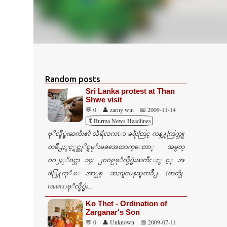
Random posts
Sri Lanka protest at Than
Shwe visit
💬 0
👤 zarny win
📅 2009-11-14
🔖Burma News Headlines
ဗုိလ္ခ်ဳပ္မွဴးႀကီး၏ သီရိလကၤာ ခရီးတြင္ ကန္႔ကြက္သူ
တခ်ဳိ႕ႏွင့္ရင္ဆုိင္ရမုိးမခအေထာက္ေတာ္ အမွတ္
၀၀၂ႏုိ၀င္ဘာ ၁၄၊ ၂၀၀၉ဗုိလ္ခ်ဳပ္မွဴးႀကီး ႏွင့္ အ
ဖဲြ႔ကုိ ေအာ္ဟစ္ ဆႏၵျပေနသူတခ်ဳိ႕ (ဓာတ္ပုံ-
reuters)ဗုိလ္ခ်ဳပ္မွဴး...
Ko Thet - Ordination of
Zarganar's Son
💬 0
👤 Unknown
📅 2009-07-11