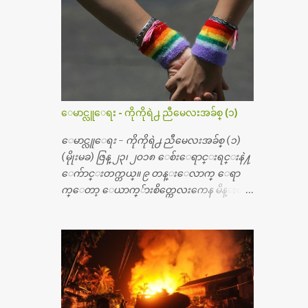
မ္းသြားလို႔ အရိုးအစားထိုးကုသျခင္း လုပ္ပါ
တယ္။ အရိုးအထူးကု ဆရာဝန္က ဝိတိုရိယေဟာ္တ
ယ္လိုအခန္းမွာ တရက္ က်ပ္ ၃ ေသာင္းနဲ႔ေနေ
စၿပီး၊ အာရွေတာ္ဝင္ခြဲစိတ္ခန္းကို ငွားရမ္းခြဲစိ
တ္ အရိုးအစားထိုးကုပါတယ္။ ေဆးစစ္၊ေဆး
ဝယ္၊ ခြဲစိတ္ကု၊ အရိုးအစားထိုးပစၥည္း စတဲ့စရိ
တ္ေတြနဲ႔ေဆးရံုမွာ ၂ ပတ္ေနထိုင္စရိတ္ သိ
ေမာင္လူေရး - ကိုကိုရဲ႕ ညီမေလးအခ်စ္ (၁)
န္း ၇၀ ေလာက္ ကုန္သြားပါတယ္။ သူငယ္ခ်င္းျ
ဖစ္သူကို လာေတြ႔ရင္း ဟိုတယ္လို သန္႔ရွင္း
ေမာင္လူေရး - ကိုကိုရဲ႕ ညီမေလးအခ်စ္ (၁)
သပ္ရပ္တဲ့ ဝိတိုရိယေဆးရံုမွာ စီတီစကင္ နဲ႔ အမ္အာ
(မိုုးမခ) ဇြန္ ၂၃၊ ၂၀၁၈ ေစ်းေရာင္းရင္းနဲ႔
အိုင္1 စက္ခန္းကိုေတြ႔လို႔ေမးၾကည့္ေ
ေက်ာင္းတက္တယ္။ ၉ တန္းေလာက္ ေရာ
တာ့ တခါစမ္းရင္ က်ပ္တသိန္းေက်ာ္ က်သင့္တ
က္ေတာ့ ေယာက္်ားစိတ္ကေလးကေန မိန္းမစိ
ယ္သိရပါတယ္။ တခါတေလ ကိုယ္လက္ေျခ၊
တ္ေလး ေပါက္လာတယ္။ အေဖတို႔က လက္ဖက္ရ
ဦးေႏွာက္ေတြ အေသးစိတ္ၾကည့္လိုရင္ ဒီစက္ၾ
ည္နဲ႔ ထပ္တရာေရာင္းတယ္။ အဲဒါ ဝိုင္းကူ
ကီးေတြနဲ႔ စမ္းသပ္ရပါတယ္။ ခႏၱာကိုယ္အစိတ္ပို
တာေပါ့။ မိန္းကေလး အေပါင္းအသင္းလ
င္း ကလီစာေတြကိုၾကည့္ရႈတဲ့ အာလထ
ည္း မ်ားတယ္။ ငယ္ငယ္တုန္းကေတာ့ အမေတြနဲ႔
ရာေဆာင္း2 စက္ေတြကေတာ့ ေစ်းသိပ္မႀ
ေနတာဆုိေတာ့ သနပ္ခါးေလးေတြ လိမ္း
ကီးလို႔ ျမန္မာျပည္ေဆးရံုတိုင္းရွိပါတယ္။
တယ္။ ပန္းပန္တယ္။ မိန္းကေလး အဝတ္အစားေ
တစ္ခါစမ္းရင္ က်ပ္တစ္ေသာင္းေလာက္ က်သ
တြကိုလည္း ခုိးဝတ္တယ္။ မိန္းမစိတ္ရွိေတာ့