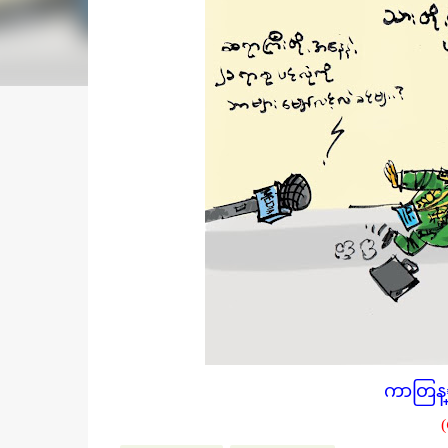
ကာတြန္