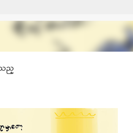
Skip to main content
ၡသည္