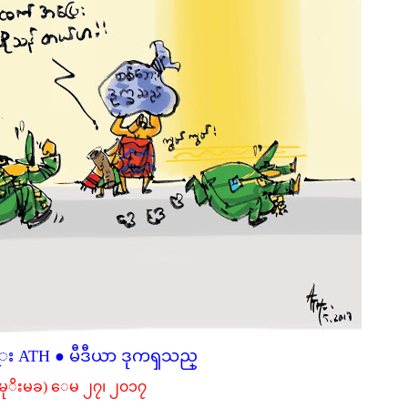
း ATH ● မီဒီယာ ဒုကၡသည္
(မုိးမခ) ေမ ၂၇၊ ၂၀၁၇