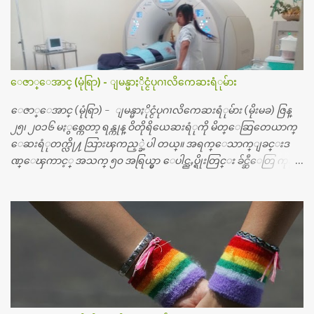
ေဇာ္ေအာင္ (မုံရြာ) - ျမန္မာႏိုင္ငံပုဂၢလိကေဆးရံုမ်ား
ေဇာ္ေအာင္ (မုံရြာ) - ျမန္မာႏိုင္ငံပုဂၢလိကေဆးရံုမ်ား (မိုးမခ) ဇြန္
၂၅၊ ၂၀၁၆ မႏွစ္ကေတာ့ ရန္ကုန္ ဝိတိုရိယေဆးရံုကို မိတ္ေဆြတေယာက္
ေဆးရံုတက္လို႔ သြားၾကည့္ခဲ့ပါ တယ္။ အရက္ေသာက္ျခင္းဒ
ဏ္ေၾကာင့္ အသက္ ၅၀ အရြယ္မွာ ေပါင္ညႇပ္ရိုးတြင္း ခ်င္ဆီေတြ ကုန္ခ
မ္းသြားလို႔ အရိုးအစားထိုးကုသျခင္း လုပ္ပါတယ္။ အရိုးအထူးကု
ဆရာဝန္က ဝိတိုရိယေဟာ္တယ္လိုအခန္းမွာ တရက္ က်ပ္ ၃ ေသာင္းနဲ႔ေနေ
စၿပီး၊ အာရွေတာ္ဝင္ခြဲစိတ္ခန္းကို ငွားရမ္းခြဲစိတ္ အရိုးအစားထိုးကုပါတ
ယ္။ ေဆးစစ္၊ေဆးဝယ္၊ ခြဲစိတ္ကု၊ အရိုးအစားထိုးပစၥည္း စတဲ့စရိ
တ္ေတြနဲ႔ေဆးရံုမွာ ၂ ပတ္ေနထိုင္စရိတ္ သိန္း ၇၀ ေလာက္ ကုန္သြား
ပါတယ္။ သူငယ္ခ်င္းျဖစ္သူကို လာေတြ႔ရင္း ဟိုတယ္လို သန္႔ရွင္းသ
ပ္ရပ္တဲ့ ဝိတိုရိယေဆးရံုမွာ စီတီစကင္ နဲ႔ အမ္အာအိုင္1 စက္ခန္းကိုေ
တြ႔လို႔ေမးၾကည့္ေတာ့ တခါစမ္းရင္ က်ပ္တသိန္းေက်ာ္ က်သင့္
တယ္သိရပါတယ္။ တခါတေလ ကိုယ္လက္ေျခ၊ ဦးေႏွာက္ေတြ အေသး