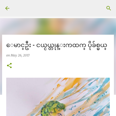
Skip to main content
ေမာင္ဦး - ငယ္ငယ္တုန္းကထက္ ပိုခ်စ္မယ္
on
May 26, 2017