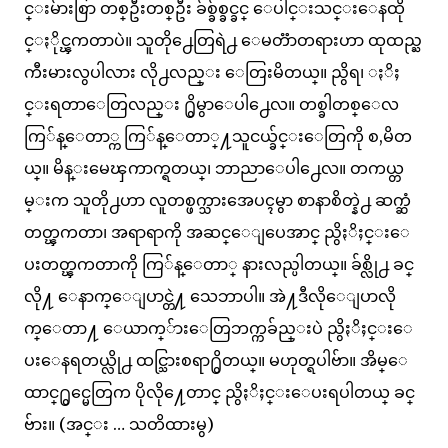
င္းမ်ားစြာ တစ္ဦးတစ္ဦး ခ်စ္ခ်စ္ခင္ခင္ ေပါင္းသင္းေနထို
င္ႏိုင္ၾကတာပဲ။ သူတို႕ေတြရဲ႕ ေမတၱာတရားဟာ ထုထည္ႀ
ကီးမားလွပါလား လို႕လည္း ေတြးမိတယ္။ ညွိရ၊ ႏိႈ
င္းရတာေတြလည္း ႐ွိမွာေပါ႕ေလ။ တစ္ခါတစ္ေလ
ကြ်န္ေတာ္က ကြ်န္ေတာ္႔သူငယ္ခ်င္းေတြကို စ,မိတ
ယ္။ မိန္းမေၾကာက္ရတယ္၊ ဘာညာေပါ႕ေလ။ တကယ္တ
မ္းက သူတို႕ဟာ လူတစ္ဖက္သားအေပၚမွာ စာနာစိတ္နဲ႕ ဆက္ဆံ
တတ္ၾကတာ၊ အရာရာကို အဆင္ေျပေအာင္ ညွိႏိႈင္းေ
ပးတတ္ၾကတာကို ကြ်န္ေတာ္ နားလည္ပါတယ္။ ခ်စ္လို႕ ခင္
လို႔ ေနာက္ေျပာင္တဲ႔ သေဘာပါ။ အဲ႔ဒီလိုေျပာလို
က္ေတာ႔ ေယာက္်ားေတြဘက္ကခ်ည္းပဲ ညွိႏိႈင္းေ
ပးေနရတယ္လို႕ ထင္သြားစရာ႐ွိတယ္။ မဟုတ္ရပါဗ်ာ။ အိမ္ေ
ထာင္႐ွင္မေတြက ပိုလို႔ေတာင္ ညွိႏိႈင္းေပးရပါတယ္ ခင္
ဗ်ား။ (အင္း … သတိထားမွ)