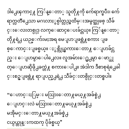
ဒါ႕ေၾကာင္႔ ကြ်န္ေတာ္ သူတို႔ကို က်ေရာက္ၿပီး၊ က်ေ
ရာက္လတၱံ႕ေသာ မဂၤလာႏွစ္ပါတ္လည္အထိမ္းအမွတ္အျဖစ္ သီခ်
င္းေလးတစ္ပုဒ္ လက္ေဆာင္ေပးခ်င္တယ္။ ကြ်န္ေတာ္
တို႔ရဲ႕ ယဉ္ေက်းမႈအရ မေျပာျဖစ္တဲ႔စကား ျဖ
စ္ေကာင္းျဖစ္မယ္။ ႏွစ္ကိုယ္ၾကားေတာ႔ ေျပာခ်င္လ
ည္း ေျပာမွာေပါ႕ေလ။ လူအမ်ားေ႐ွ႕မွာ ေဖာ္ထု
တ္ေျပာဆိုဖို႕ခက္တဲ႔ စကားေပါ႕။ အဲဒါက ဒီစာစုရဲ႕ေခါ
င္းစဥ္ျဖစ္တဲ႔ ရာျပည္႕ရဲ႕ သီခ်င္းတစ္ပိုင္းတစ္စပါ။
“ေဟာင္းႏြမ္း မသြားေတာ႔မယ္႔အခ်စ္နဲ႕
ေျပာင္းလဲ မသြားေတာ႔မယ္႔အခ်စ္နဲ႕
မအိုမင္းေတာ႔မယ္႔အခ်စ္နဲ႕
ငယ္ငယ္တုန္းကထက္ ပိုခ်စ္မယ္”