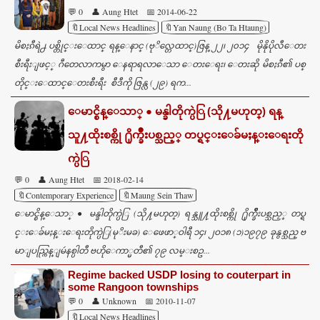
💬 0
👤 Aung Htet
📅 2014-06-22
🔖Local News Headlines
🔖Yan Naung (Bo Ta Htaung)
မိစႏၵီရဲ႕ ပစ္တိုင္းေထာင္ ရန္ေနာင္ (ဗုိလ္တေထာင္)ဇြန္ ၂၂၊ ၂၀၁၄ မိုနိုပိုလီေတး
စီးရီးျဖင့္ ဂီတေလာကမွာ ေနရာရလာေသာ ေတးေရး၊ ေတးဆို မိစႏၵီ၏ ပစ္
တိုင္းေထာင္ေတးစီးရီး စီဒီကို ဇြန္လ (၂၉) ရက...
ေမာင္စိန္ေသာ္ ● မန္ခါတိုက္ပဲြ (သို႔မဟုတ္) ရန္
သူ႔ထိုးစစ္ကို ႐ိုက္ခ်ဳိးပစ္သည့္ တပ္ရင္းေခ်မႈန္းေရးတို
က္ပဲြ
💬 0
👤 Aung Htet
📅 2018-02-14
🔖Contemporary Experience
🔖Maung Sein Thaw
ေမာင္စိန္ေသာ္ ● မန္ခါတိုက္ပဲြ (သို႔မဟုတ္) ရန္သူ႔ထိုးစစ္ကို ႐ိုက္ခ်ဳိးပစ္သည့္ တပ္ရ
င္းေခ်မႈန္းေရးတိုက္ပဲြ(မုိးမခ) ေဖေဖာ္ဝါရီ ၁၄၊ ၂ဝ၁၈ (၁)၁၉၇၉ ခုနွစ္သည္ ဗ
မာျပည္ကြန္ျမဴနစ္ပါတီ ဗဟိုေကာ္မတီ၏ ၇၉ လမ္းစဥ...
Regime backed USDP losing to couterpart in
some Rangoon townships
💬 0
👤 Unknown
📅 2010-11-07
🔖Local News Headlines