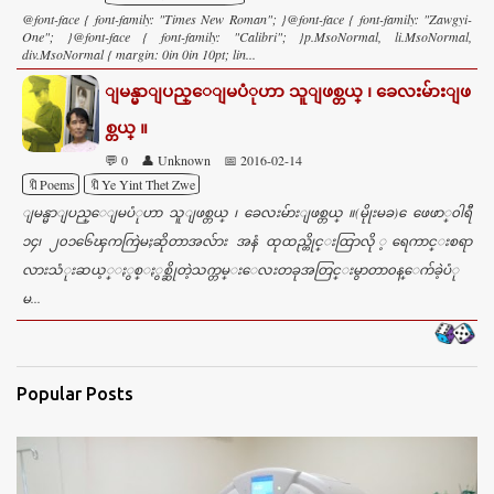
@font-face { font-family: "Times New Roman"; }@font-face { font-family: "Zawgyi-
One"; }@font-face { font-family: "Calibri"; }p.MsoNormal, li.MsoNormal,
div.MsoNormal { margin: 0in 0in 10pt; lin...
ျမန္မာျပည္ေျမပံုဟာ သူျဖစ္တယ္ ၊ ခေလးမ်ားျဖ
စ္တယ္ ။
💬 0
👤 Unknown
📅 2016-02-14
🔖Poems
🔖Ye Yint Thet Zwe
ျမန္မာျပည္ေျမပံုဟာ သူျဖစ္တယ္ ၊ ခေလးမ်ားျဖစ္တယ္ ။(မိုုးမခ) ေဖေဖာ္၀ါရီ
၁၄၊ ၂၀၁၆ေၾကကြဲမႈဆိုတာအလ်ား အနံ ထုထည္တိုင္းထြာလို ့ရေကာင္းစရာ
လားသံုးဆယ့္ႏွစ္ႏွစ္ဆိုတဲ့သက္တမ္းေလးတခုအတြင္းမွာတာ၀န္ေက်ခဲ့ပံု
မ...
Popular Posts