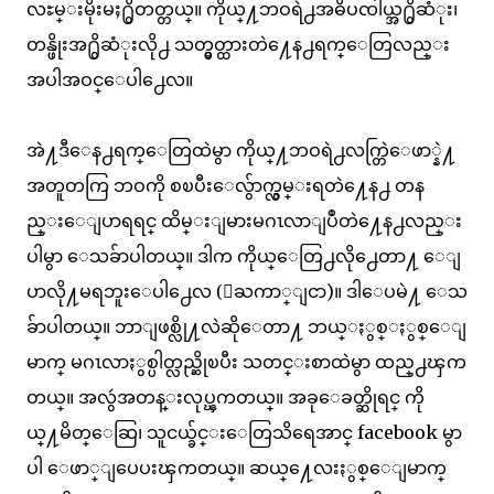
လႊမ္းမိုးမႈ႐ွိတတ္တယ္။ ကိုယ္႔ဘဝရဲ႕အဓိပၸါယ္အ႐ွိဆံုး၊
တန္ဖိုးအ႐ွိဆံုးလို႕ သတ္မွတ္ထားတဲ႔ေန႕ရက္ေတြလည္း
အပါအဝင္ေပါ႕ေလ။
အဲ႔ဒီေန႕ရက္ေတြထဲမွာ ကိုယ္႔ဘဝရဲ႕လက္တြဲေဖာ္နဲ႔
အတူတကြ ဘဝကို စၿပီးေလွ်ာက္လွမ္းရတဲ႔ေန႕ တန
ည္းေျပာရရင္ ထိမ္းျမားမဂၤလာျပဳတဲ႔ေန႕လည္း
ပါမွာ ေသခ်ာပါတယ္။ ဒါက ကိုယ္ေတြ႕လို႕ေတာ႔ ေျ
ပာလို႔မရဘူးေပါ႕ေလ (ေႀကာ္ျငာ)။ ဒါေပမဲ႔ ေသ
ခ်ာပါတယ္။ ဘာျဖစ္လို႔လဲဆိုေတာ႔ ဘယ္ႏွစ္ႏွစ္ေျ
မာက္ မဂၤလာႏွစ္ပါတ္လည္ဆိုၿပီး သတင္းစာထဲမွာ ထည္႕ၾက
တယ္။ အလွဴအတန္းလုပ္ၾကတယ္။ အခုေခတ္ဆိုရင္ ကို
ယ္႔မိတ္ေဆြ၊ သူငယ္ခ်င္းေတြသိရေအာင္ facebook မွာ
ပါ ေဖာ္ျပေပးၾကတယ္။ ဆယ္႔ေလးႏွစ္ေျမာက္