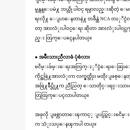
မွန္ကန္ေပမဲ႔ ဘယ္လို ပါဝင္ ရမွာလည္းဆိုတဲ
ရးလို႔ ေျပာေနတာနဲ႔ တခ်ိန္ထဲ NCA တႏုိင္ငံလံ
တာ့ အားလံုးပါဝင္ေရး ဆိုတာ အားလံုးပါဝင
ည္း ထြက္ေပၚေနပါတယ္။
● အမ်ိဳးသားညီလာခံ ပုံစံလား
ၿငိမ္းခ်မ္းေရးအတြက္ႏုိင္ငံေရးေဆြးေႏြးပြ
ကိုင္အဖြဲ႔အားလံုးက လက္မွတ္ထိုး၊ မထိုးျဖစ္
အဖြဲ႔ခ်ဳပ္တို႔က ညီညြတ္ ေသာတိုင္းရင္းသားလ
တြထြက္ေပၚလာပါတယ္။
အခုလို ျဖစ္လာတာေၾကာင့္ ျပည္တြင္းၿငိမ္
က သံုးသပ္ေနၾကပါ တယ္။