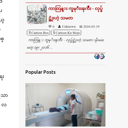
ီ
ကာတြန္း ကူမုိးၾကိဳး - လုပ္ခ်
ပ
င္အုံးဟဲ့ သမတ
ယ္
💬 0
👤 Unknown
📅 2016-03-19
ု
🔖Cartoon Box
🔖Cartoon Ku Mojo
စ္
ကာတြန္း ကူမုိးၾကိဳး - လုပ္ခ်င္အုံးဟဲ့ သမတ (မိုးမခ)
မတ္ ၁၉၊ ၂၀၁၆ ...
Popular Posts
ရး
ိ႔သာ
း လ