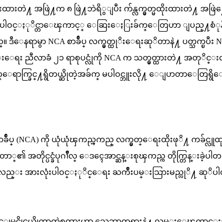
ထိုးထားတဲ႔ အဖြဲ႔က ၈ ဖြဲ႔ဘဲရိွျပီး က်န္လက္မွတ္မထိုးထားတဲ႔ အဖြ
ွာ မပါဝင္ႏုိင္တာေၾကာင့္ ေဆြးေႏြးခ်က္ေတြဟာ ျပည္႔စံုနို
။ ဒီေနရာမွာ NCA စာခ်ဳပ္ လက္မွတ္ထုိးေရးဆုိတာနဲ႔ ပတ္သက္ၿပီး 
းခ်မ္းေရး ညီလာခံ ၂၁ ရာစုပင္လုံကို NCA က သတ္မွတ္ထားတဲ႔ အတုိင္းလ
္တက္ေရာက္ခြင္႔ရွိတယ္ဆိုတဲ့အခ်က္ မပါဝင္ဘူးလို႔ ေျပာတာေတြရွိ
ာတူစာခ်ဳပ္ (NCA) ကို ယုံယုံၾကည္ၾကည္ လက္မွတ္ေရးထိုးဖုိ႔ ကခ်င္လူ
၏ အတိုင္ပင္ခံပုဂၢိဳလ္ ေဒၚေအာင္ဆန္းစုၾကည္က တိုက္တြန္းခဲ့ပါ
ာလည္း အားလုံးပါဝင္ႏုိင္ေရး ႀကိဳးပမ္းသြားမည္လုိ႔ ဆုိပ
္ျမင္နိုင္မယ္ဆိုတာတဲ့စကားဟာ သေဘာတရားနဲ႔ လမ္းေၾကာင္