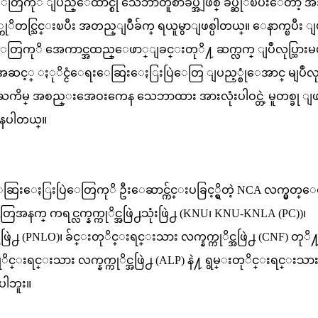
 ျပည္ေထာင္စု သေဘာတူစာခ်ဳပ္အျဖစ္ ခ်ဳပ္ဆုိၿပီးေတာ့ အဲဒ
ိတင္သြင္းၿပီး အတည္ျပဳခ်က္ ရယူမွာျဖစ္ပါတယ္။ ေနာက္ၿပီး ျ
္ေတြကုိ အေကာင္အထည္ေဖာ္ျခင္းတုိ႔ ဆက္လက္ ျပဳလုပ္သြားမ
အဆင့္ ႏုိင္ငံေရးေဆြးေႏြးပြဲေတြ ျပည့္စုံေအာင္ မျပဳလ
 အႀကိမ္ အစည္းအေဝးကေန သေဘာထား အားလုံးပါဝင္တဲ့ မူတစ္ခု ျဖ
္ေနပါတယ္။
ေဆြးေႏြးပြဲေတြကုိ ဦးေဆာင္က်င္းပခြင့္ရွိတဲ့ NCA လက္မွတ္ေ
တြအနက္ ကရင္လက္နက္ကုိင္အဖြဲ႕သုံးဖြဲ႕ (KNU၊ KNU-KNLA (PC))၊
ြဲ႕ (PNLO)၊ ခ်င္းတုိင္းရင္းသား လက္နက္ကုိင္အဖြဲ႕ (CNF) တု
္တုိင္းရင္းသား လက္နက္ကုိင္အဖြဲ႕ (ALP) နဲ႔ ရွမ္းတုိင္းရင္းသာ
့ပါဘူး။