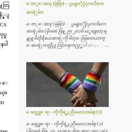
ေဇာ္ေအာင္ (မုံရြာ) - ျမန္မာႏိုင္ငံပုဂၢလိကေ
ဲ႔ေတြ
ဆးရံုမ်ား
္င္ျ
ေဇာ္ေအာင္ (မုံရြာ) - ျမန္မာႏိုင္ငံပုဂၢလိကေ
NCA
ဆးရံုမ်ား (မိုးမခ) ဇြန္ ၂၅၊ ၂၀၁၆ မႏွစ္ကေတာ့ ရ
ုပ္မ
န္ကုန္ ဝိတိုရိယေဆးရံုကို မိတ္ေဆြတေယာက္
ေနပါ
ေဆးရံုတက္လို႔ သြားၾကည့္ခဲ့ပါ တယ္။ အရ
က္ေသာက္ျခင္းဒဏ္ေၾကာင့္ အသက္
၅၀ အရြယ္မွာ ေပါင္ညႇပ္ရိုးတြင္း ခ်င္ဆီေတြ ကုန္ခ
မ္းသြားလို႔ အရိုးအစားထိုးကုသျခင္း လုပ္ပါ
တယ္။ အရိုးအထူးကု ဆရာဝန္က ဝိတိုရိယေဟာ္တ
ယ္လိုအခန္းမွာ တရက္ က်ပ္ ၃ ေသာင္းနဲ႔ေနေ
ထု ေ
စၿပီး၊ အာရွေတာ္ဝင္ခြဲစိတ္ခန္းကို ငွားရမ္းခြဲစိ
တယ္။
တ္ အရိုးအစားထိုးကုပါတယ္။ ေဆးစစ္၊ေဆး
ဝယ္၊ ခြဲစိတ္ကု၊ အရိုးအစားထိုးပစၥည္း စတဲ့စရိ
ါတ
တ္ေတြနဲ႔ေဆးရံုမွာ ၂ ပတ္ေနထိုင္စရိတ္ သိ
ေမာင္လူေရး - ကိုကိုရဲ႕ ညီမေလးအခ်စ္ (၁)
န္း ၇၀ ေလာက္ ကုန္သြားပါတယ္။ သူငယ္ခ်င္းျ
ဖစ္သူကို လာေတြ႔ရင္း ဟိုတယ္လို သန္႔ရွင္း
ေမာင္လူေရး - ကိုကိုရဲ႕ ညီမေလးအခ်စ္ (၁)
သပ္ရပ္တဲ့ ဝိတိုရိယေဆးရံုမွာ စီတီစကင္ နဲ႔ အမ္အာ
(မိုုးမခ) ဇြန္ ၂၃၊ ၂၀၁၈ ေစ်းေရာင္းရင္းနဲ႔
းအရ