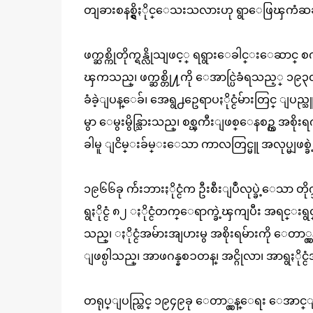
တျခားစနစ္ရွိႏိုင္ေသးသလားဟု ရွာေဖြၾကံ
ဖက္ဆစ္ကိုတိုက္ရန္လိုသျဖင့္ ရရွားေခါင္းေဆာင္ စကာ
ၾကသည္၊ ဖက္ဆစ္တို႔ကို ေအာင္ပြဲခံရသည့္ ၁၉၃၀-
ခံခဲ့ျပန္ေခ်၊ အေရွ႕ဥေရာပႏိုင္ငံမ်ားတြင္ ျပည္သ
မွာ ေမွးမွိန္သြားသည္၊ စစ္ၾကီးျဖစ္ေနစဥ္က အစ
ခါမူ ျငိမ္းခ်မ္းေသာ ကာလတြင္မူ အလုပ္မျဖစ္ခ
၁၉၆၆ခု က်ဴးဘားႏိုင္ငံက ဦးစီးျပဳလုပ္ခဲ့ေသာ တ
ရွႏိုင္ငံ ၈၂ ႏိုင္ငံတက္ေရာက္ခဲ့ၾကျပီး အရင္
သည္၊ ႏိုင္ငံအမ်ားအျပားမွ အစိုးရမ်ားကို ေတာ
ျဖစ္ပါသည္၊ အာဖဂန္နစၥတန္၊ အင္ဂိုလာ၊ အာရွႏိုင္
တရုပ္ျပည္တြင္ ၁၉၄၉ခု ေတာ္လွန္ေရး ေအာင္ျမင္