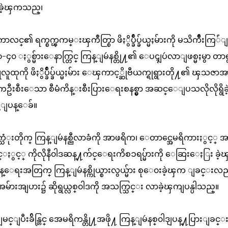
ဆခဲ့ၾကသည္၊
လင္၏ ရက္စက္ၾကမ္းၾကဳတ္စြာ ဖိႏွိပ္ခ်ဳပ္ခ်ယ္မႈမ်ားကို မသိက်ိဳးကြ်ံျပ
၄၀ ႏွစ္မ်ားေနာက္တြင္ ကြန္ျမဴနစ္တို႔၏ ေပၚျပဴလာျဖစ္မႈမွာ တာရ
ူလူထုကို ဖိႏွိပ္ခ်ဳပ္ခ်ယ္မႈမ်ား ေၾကာင့္ဆိုဗီယက္ရုရွားတို႔၏ ၾသဇ
ိုးရကဦးစီးေသာ စီမံကိန္းစီးပြားေရးစနစ္မွာ အဆင္ေျပသလိုလိုရွိ
ဲ့ျပန္ေခ်။
ိုက္သံုးတိုက္ ကြန္ျမဴနစ္ညီလာခံကို အာဖရိက၊ ေတာင္အေမရိကားႏွင့္ 
းရွင္ႏွင့္ ကိုလိုနီ၀ါဒဆန္႔က်င္ေရးကိစၥရပ္မ်ားကို ေဆြးေႏြး ခဲ
္လွန္ေရးအတြက္ ကြန္ျမဴနစ္ကိုယ္စားလွယ္မ်ား စုေ၀းခဲ့ၾက ျခင္း
ငံအမ်ားအျပား၌ ဆိုရွယ္လစ္၀ါဒကို အသက္သြင္း လာခဲ့ၾကျပန္ပါသည္။
ျပီးခ်ိန္တြင္ အေမရိကန္တို႔အဖို႔ ကြန္ျမဴနစ္၀ါဒျပန္႔ပြားျခင္း