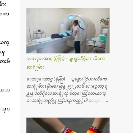
်ား
င္းဒ
ီယက္
း ၾ
ေဇာ္ေအာင္ (မုံရြာ) - ျမန္မာႏိုင္ငံပုဂၢလိကေ
ားမိ
ဆးရံုမ်ား
ေဇာ္ေအာင္ (မုံရြာ) - ျမန္မာႏိုင္ငံပုဂၢလိကေ
ဆးရံုမ်ား (မိုးမခ) ဇြန္ ၂၅၊ ၂၀၁၆ မႏွစ္ကေတာ့ ရ
၊ အထ
န္ကုန္ ဝိတိုရိယေဆးရံုကို မိတ္ေဆြတေယာက္
ေဆးရံုတက္လို႔ သြားၾကည့္ခဲ့ပါ တယ္။ အရ
က္ေသာက္ျခင္းဒဏ္ေၾကာင့္ အသက္
းေရးစ
၅၀ အရြယ္မွာ ေပါင္ညႇပ္ရိုးတြင္း ခ်င္ဆီေတြ ကုန္ခ
မ္းသြားလို႔ အရိုးအစားထိုးကုသျခင္း လုပ္ပါ
တယ္။ အရိုးအထူးကု ဆရာဝန္က ဝိတိုရိယေဟာ္တ