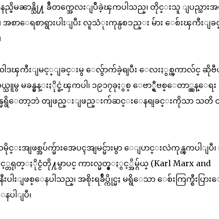
နည္ဗိမၼာန္သို႔ ခ်ီတက္အေလးျပဳခဲ့ၾကပါသည္၊ တိုင္းသူ ျပည္သားအမ
ကတဖက္၊ အစာေရစာရွားပါးျပီး လူသံုးကုန္ပစၥည္း မ်ား ေစ်းၾကီးျခ
။
္၀ါဒၾကီးျမင့္ျခင္းမွ ေလွ်ာက်ခဲ့ရျပီး ေလးႏွစ္ၾကာလ်င္ ဆိုဗ
ူမွ မခန္မွန္းႏိုင္ခဲ့ၾကပါ၊ ၁၉၁၇ခုႏွစ္ ေဗာ္ရွီဗစ္ေတာ္လွန္ေရ
ရန္မရွိေတာ့ဘဲ တျဖည္းျဖည္းက်ဆင္းေနရျခင္းကိုသာ သတိ ထ
းအျဖစ္အပ်က္မ်ားအေပၚအျမင္မ်ားမွာ ေျပာင္းလဲကုန္ၾကပါျပီ
င့္တရုတ္ႏိုင္ငံတို႔မွာပင္ ကားလ္မတ္စ္ႏွင့္အိမ္ဂ်ယ္ (Karl Marx and
နီးပါးျဖစ္ေနပါသည္၊ အစိုးရခ်ဳပ္ကိုင္မႈ မရွိေသာ ေစ်းကြက္စီးပြာ
္ေနပါျပီ၊