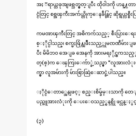
အႏ ၱရာယ္တခုအျဖစ္သတ္မွတ္ျပီး ထို၀ါဒကို ဟန္႔တ
င္ငံတြင္ စစ္အၾကီးအက်ယ္တိုက္ေနခ်ိန္တြင္ ဆိုရွယ္လ
ကမၻာၾကီးတြင္ အဓိကက်သည့္ စီးပြားေရး
စ္ႏိုင္ပါသည္၊ စက္မႈဖြံ႔ျဖိဳးသည့္ကုမၸဏီ
ပီး မိမိဘ၀ အေျခ အေနကို အားမရႏိုင္ၾကသည္
တ္(စ္)က ေၾကြးေက်ာ္ခဲ့သည္မွာ “လူအားလံုးမ
က္မွာ လူအမ်ားကို မ်ားစြာဆြဲေဆာင္ခဲ့ပါသည္။
ႏိုင္ငံေတာ္အေနျဖင့္ စည္းစိမ္ခ်မ္းသာကို တေ
ပည္သူအားလံုးကို ေပးေ၀သည့္စနစ္ကို ဖင္လန္ႏွင္
(၃)