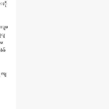
္ႏို
္းျဖ
တ္ျ
လမ
ံခ်
ရ ကျ