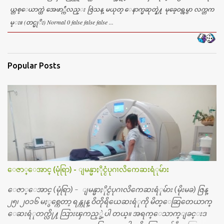
ယ္တစ္ေယာက္ထဲ အေဖာ္က်ဲလည္း ဇြဲသန္ မယုတ္ ေနာက္မဆုတ္နဲ႔ မုခ္ဝေရွ့မွာ လက္တက
မ္း။ (တင္မုိး) Normal 0 false false false ...
Popular Posts
ေဇာ္ေအာင္ (မုံရြာ) - ျမန္မာႏိုင္ငံပုဂၢလိကေဆးရံုမ်ား
ေဇာ္ေအာင္ (မုံရြာ) - ျမန္မာႏိုင္ငံပုဂၢလိကေဆးရံုမ်ား (မိုးမခ) ဇြန္
၂၅၊ ၂၀၁၆ မႏွစ္ကေတာ့ ရန္ကုန္ ဝိတိုရိယေဆးရံုကို မိတ္ေဆြတေယာက္
ေဆးရံုတက္လို႔ သြားၾကည့္ခဲ့ပါ တယ္။ အရက္ေသာက္ျခင္းဒ