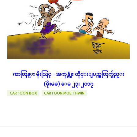
ကာတြန္း မိုးသြင္ - အကုန္လုံး တိုင္းျပည္အတြက္ခ်ည္း
(မိုးမခ) ေမ ၂၃၊ ၂၀၁၇
CARTOON BOX
CARTOON MOE THWIN