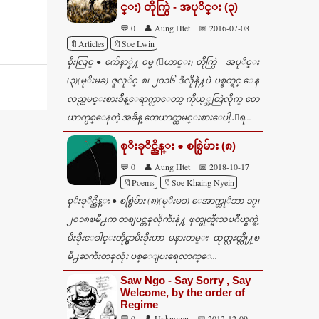
င္း) တိုက္ပြဲ - အပုိင္း (၃)
💬 0
👤 Aung Htet
📅 2016-07-08
🔖Articles
🔖Soe Lwin
စိုးလြင္ ● က်ေနာ္နဲ႔ ၀မ္ခ (ေဟာင္း) တိုက္ပြဲ - အပုိင္း
(၃)(မုိးမခ) ဇူလုိင္ ၈၊ ၂၀၁၆ ဒီလိုနဲ႔ပဲ ပစ္ခတ္ရင္ ေန
လည္ထမင္းစားခ်ိန္ေရာက္လာေတာ့ ကိုယ့္အတြဲလိုက္ တေ
ယာက္ပစ္ေနတဲ့ အခ်ိန္ တေယာက္ထမင္းစားေပါ့..ေရ...
စုိးခုိင္ညိန္း ● စစ္ပြဲမ်ား (၈)
💬 0
👤 Aung Htet
📅 2018-10-17
🔖Poems
🔖Soe Khaing Nyein
စုိးခုိင္ညိန္း ● စစ္ပြဲမ်ား (၈)(မုိးမခ) ေအာက္တုိဘာ ၁၇၊
၂၀၁၈ၿမိဳ႕က တစျပင္တခုလိုက်ီးနဲ႔ ဖုတ္ဖုတ္မီးသၿဂိဳဟ္စက္ရဲ့
မီးခိုးေခါင္းတိုင္မွာမီးခိုးဟာ မနားတမ္း ထုတ္လႊတ္လို႔ၿ
မိဳ႕ႀကီးတခုလုံး ပစ္ေျပးရေလာက္ေ...
Saw Ngo - Say Sorry , Say
Welcome, by the order of
Regime
💬 0
👤 Unknown
📅 2012-12-09