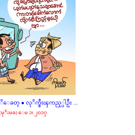
ေခတ္ ● လုိက္စီးၾကည့္ပါဦး ...
(မုိးမခ) ေမ ၁၊ ၂၀၁၇