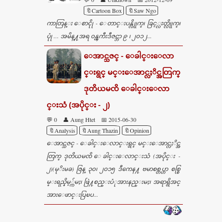
🔖Cartoon Box
🔖Saw Ngo
ကာတြန္း ေစာငိုု - ေတာင္းပန္လိုုက္၊ ခြင့္လႊတ္လိုုက္၊
ပုုံ … အမိန္႔အရ ၀န္ၾကီးဒီဇင္ဘာ ၉ ၊ ၂၀၁၂...
ေအာင္သဇင္ - ေခါင္းေလာ
င္းရွင္ မင္းေအာင္လႈိင္အတြက္
ဒုတိယမၸိ ေခါင္းေလာ
င္းသံ (အပိုင္း - ၂)
💬 0
👤 Aung Htet
📅 2015-06-30
🔖Analysis
🔖Aung Thazin
🔖Opinion
ေအာင္သဇင္ - ေခါင္းေလာင္းရွင္ မင္းေအာင္လႈိင္အ
တြက္ ဒုတိယမၸိ ေခါင္းေလာင္းသံ (အပိုင္း -
၂)(မုိးမခ) ဇြန္ ၃၀၊ ၂၀၁၅ ဒီကေန႔ ဗမာစစ္တပ္ဟာ စစ္စြ
မ္းရည္နိမ့္က်မႈ၊ ဖြဲ႔စည္းပံုအားနည္းမႈ၊ အရာရွိအင္
အားေဖာင္းပြၿပ...