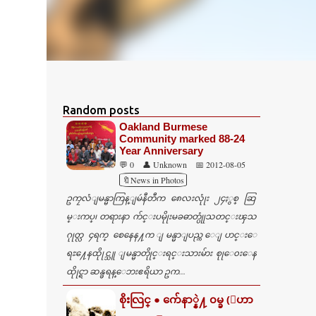
Random posts
Oakland Burmese
Community marked 88-24
Year Anniversary
💬 0
👤 Unknown
📅 2012-08-05
🔖News in Photos
ဥကၠလံျမန္မာကြန္ျမဴနီတီက ၈ေလးလုုံး ၂၄ႏွစ္ ဆြ
မ္းကပ္၊ တရားနာ က်င္းပမိုုးမခဓာတ္ပုုံသတင္းၾသ
ဂုုတ္လ ၄ရက္ စေနေန႔က ျမန္မာျပည္က ေျပာင္းေ
ရႊ႔ေနထိုုင္သူ ျမန္မာတိုုင္းရင္းသားမ်ား စုုေ၀းေန
ထိုုင္ရာ ဆန္ဖရန္ေဘးဧရိယာ ဥက...
စိုးလြင္ ● က်ေနာ္နဲ႔ ၀မ္ခ (ေဟာ