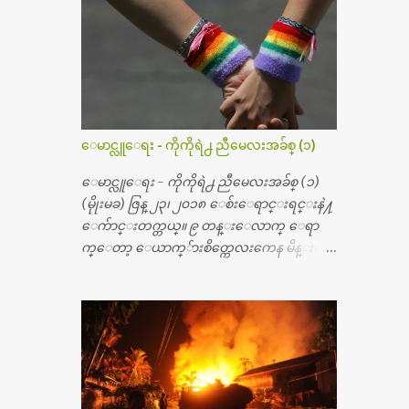
မ္းသြားလို႔ အရိုးအစားထိုးကုသျခင္း လုပ္ပါ
တယ္။ အရိုးအထူးကု ဆရာဝန္က ဝိတိုရိယေဟာ္တ
ယ္လိုအခန္းမွာ တရက္ က်ပ္ ၃ ေသာင္းနဲ႔ေနေ
စၿပီး၊ အာရွေတာ္ဝင္ခြဲစိတ္ခန္းကို ငွားရမ္းခြဲစိ
တ္ အရိုးအစားထိုးကုပါတယ္။ ေဆးစစ္၊ေဆး
ဝယ္၊ ခြဲစိတ္ကု၊ အရိုးအစားထိုးပစၥည္း စတဲ့စရိ
တ္ေတြနဲ႔ေဆးရံုမွာ ၂ ပတ္ေနထိုင္စရိတ္ သိ
ေမာင္လူေရး - ကိုကိုရဲ႕ ညီမေလးအခ်စ္ (၁)
န္း ၇၀ ေလာက္ ကုန္သြားပါတယ္။ သူငယ္ခ်င္းျ
ဖစ္သူကို လာေတြ႔ရင္း ဟိုတယ္လို သန္႔ရွင္း
ေမာင္လူေရး - ကိုကိုရဲ႕ ညီမေလးအခ်စ္ (၁)
သပ္ရပ္တဲ့ ဝိတိုရိယေဆးရံုမွာ စီတီစကင္ နဲ႔ အမ္အာ
(မိုုးမခ) ဇြန္ ၂၃၊ ၂၀၁၈ ေစ်းေရာင္းရင္းနဲ႔
အိုင္1 စက္ခန္းကိုေတြ႔လို႔ေမးၾကည့္ေ
ေက်ာင္းတက္တယ္။ ၉ တန္းေလာက္ ေရာ
တာ့ တခါစမ္းရင္ က်ပ္တသိန္းေက်ာ္ က်သင့္တ
က္ေတာ့ ေယာက္်ားစိတ္ကေလးကေန မိန္းမစိ
ယ္သိရပါတယ္။ တခါတေလ ကိုယ္လက္ေျခ၊
တ္ေလး ေပါက္လာတယ္။ အေဖတို႔က လက္ဖက္ရ
ဦးေႏွာက္ေတြ အေသးစိတ္ၾကည့္လိုရင္ ဒီစက္ၾ
ည္နဲ႔ ထပ္တရာေရာင္းတယ္။ အဲဒါ ဝိုင္းကူ
ကီးေတြနဲ႔ စမ္းသပ္ရပါတယ္။ ခႏၱာကိုယ္အစိတ္ပို
တာေပါ့။ မိန္းကေလး အေပါင္းအသင္းလ
င္း ကလီစာေတြကိုၾကည့္ရႈတဲ့ အာလထ
ည္း မ်ားတယ္။ ငယ္ငယ္တုန္းကေတာ့ အမေတြနဲ႔
ရာေဆာင္း2 စက္ေတြကေတာ့ ေစ်းသိပ္မႀ
ေနတာဆုိေတာ့ သနပ္ခါးေလးေတြ လိမ္း
ကီးလို႔ ျမန္မာျပည္ေဆးရံုတိုင္းရွိပါတယ္။
တယ္။ ပန္းပန္တယ္။ မိန္းကေလး အဝတ္အစားေ
တစ္ခါစမ္းရင္ က်ပ္တစ္ေသာင္းေလာက္ က်သ
တြကိုလည္း ခုိးဝတ္တယ္။ မိန္းမစိတ္ရွိေတာ့