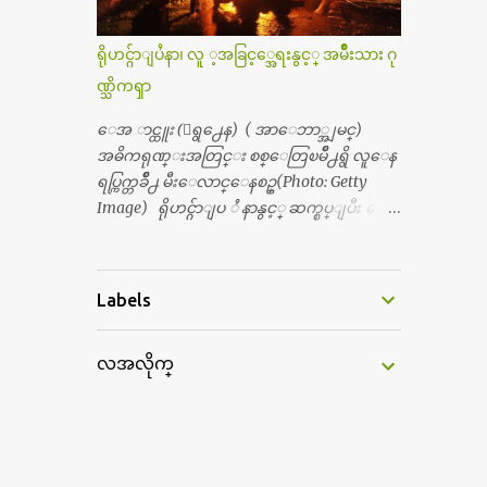
င့္ပါတယ္။ စာေရးသူ လြန္ခဲ့တဲ့ (၂)...
ရွိေပမယ့္ ကိုယ့္ကိုယ္ကို မိန္းမစိတ္ေပါက္မွန္း
သိတာက ၉ တန္း၊ ၁၀ တန္းေလာက္ကမွ။ ညီအ
ရိုဟင္ဂ်ာျပႆနာ၊ လူ ့အခြင့္အေရးနွင့္ အမ်ိဳးသား ဂု
စ္ကို ေမာင္နွမ အားလံုး ၆ ေယာက္ရွိတယ္။ အစ္ကို ၃
ဏ္သိကၡာ
ေယာက္၊ အစ္မ ႏွစ္ေယာက္။ အစ္ကိုေတြက
လည္း သူ႔ အေပါင္းအသင္းနဲ႔ သူဆိုေ
ေအ ာင္ထူး (ေရွ႕ေန) ( အာေဘာ္အျမင္)
တာ့ အမေတြနဲ႔ဘဲ ေပါင္းတယ္။ ျပီးေတာ့
အဓိကရုဏ္းအတြင္း စစ္ေတြၿမိဳ႕ရွိ လူေန
အေဖကလည္း ေယာက္်ားဆုိ ေယာ
ရပ္ကြက္တခ်ိဳ႕ မီးေလာင္ေနစဥ္(Photo: Getty
က္်ားေလးလုိဘဲ ေနေစခ်င္တယ္။ အေဖ့ကို
Image) ရိုဟင္ဂ်ာျပ ႆ နာနွင့္ ဆက္စပ္ျပီး ေ
ေၾကာက္လည္း ေၾကာက္ရတယ္။ ေယာ
ဒၚေအာင္ဆန္းစုၾကည္သည္ နိုဘယ္ဆုန ဲ႔ မထိုက္တ
က္်ားဘဝဆုိတာ ျမင့္ျမတ္တယ္ေပါ့။ ေယာ
န္ေၾကာင္း လူသိရွင္ၾကား စြပ္စြဲခ်က္ ေပၚထြ
က္်ားေလး စိတ္လည္း ရွိေအာင္ ဘာသာေရး
က္လာခဲ့သည္။ ဇူလိုင္လ ၂၃ ရက္္ ေန႕ တြင္ အယ္လ္ဂ်ာ
Labels
လည္း လုိက္စားေအာင္ တန္ခူးလဆုိ တစ္လ
ဇီးရား နိုင္ငံတကာ ရုပ္သံလႊင့္ဌာနမွ ရိုဟင္ဂ်ာလူထု
လံုး ကိုရင္ ဝတ္ခုိင္းတယ္။ ေက်ာင္းမွာဆုိ
မ်ား ဘ၀ပ်က္ေနၾကသည့္ ပံုမ်ား၊ စခန္းအ
ရင္ ေယာက္်ားေလးေတြက ကိုယ့္ကို ဘာ
လအလိုက္
တြင္းေနထိုင္ရာ တြင္လည္း အကူအညီမ်ား မရ
ပဲျဖစ္ျဖစ္ မၾကားတၾကား စရင္စတယ္။
ရွိ၍ စားရမဲ့ေသာက္ရမဲ့ ျဖစ္ေနပံုမ်ား၊ ဘဂၤ
အေျခာက္ ဘာညာေပါ့၊ အာ့့လုိေလးေတြ
လားေဒ႕ရွ္ နိုင္ငံဘက္သုိ႕ ေလွျဖင့္ကူးေျ
စတာေပါ့။ ကိုယ္ကလည္း ရန္မျဖစ္ခ်င္ေတာ့ ျပန္
ပးရန္ ၾကိဳးစားေသာ္လည္း အဆိုပါ နုိင္ငံရွိ
မေျပာဘူး ေရွာင...
အာဏာပိုင္မ်ားက လက္မခံပဲ ထမင္းထုပ္ တေယာ