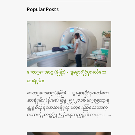
Popular Posts
ေဇာ္ေအာင္ (မုံရြာ) - ျမန္မာႏိုင္ငံပုဂၢလိကေ
ဆးရံုမ်ား
ေဇာ္ေအာင္ (မုံရြာ) - ျမန္မာႏိုင္ငံပုဂၢလိကေ
ဆးရံုမ်ား (မိုးမခ) ဇြန္ ၂၅၊ ၂၀၁၆ မႏွစ္ကေတာ့ ရ
န္ကုန္ ဝိတိုရိယေဆးရံုကို မိတ္ေဆြတေယာက္
ေဆးရံုတက္လို႔ သြားၾကည့္ခဲ့ပါ တယ္။ အရ
က္ေသာက္ျခင္းဒဏ္ေၾကာင့္ အသက္
၅၀ အရြယ္မွာ ေပါင္ညႇပ္ရိုးတြင္း ခ်င္ဆီေတြ ကုန္ခ