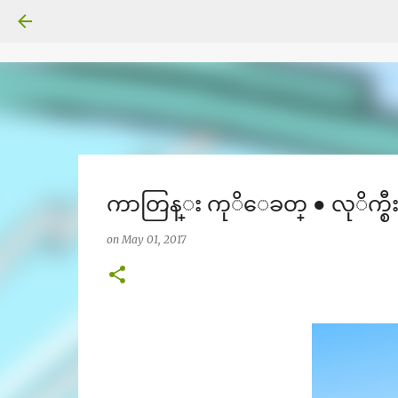
ကာတြန္း ကုိေခတ္ ● လုိက္စီးၾ
on
May 01, 2017