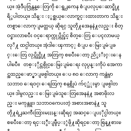
ယ္။ အဲ့ဒီပုဇြန္ကန္ေတြကို ေရွ႕ကေန စံျပလုပ္ေဆာင္ဖို႔
ရိွပါတယ္။ သိန္း ႏွစ္ဆယ္ေလာက္ရင္းထားတာက သိန္း
တစ္ရာေလာက္ျမတ္တယ္ ဆိုရင္ သူတို႔အေနနဲ႔လည္း စိတ္
ဝင္စားလာၿပီး ဝင္ေရာက္လုပ္ကိုင္ခ်င္ စိတ္ေတြ ေပၚလာမယ္
လုိ႔ ထင္ပါတယ္။ အဲ့ဒါေၾကာင့္ စံျပ ေမြးျမဴျခ
င္းေတြ လုပ္ကိုင္ဖို႔ အတြက္ စၿပီးေတာ့ ညိွႏိႈင္းေန
ပါၿပီ။ တစ္ႏိုင္တစ္ပိုင္ေမြးျမဴေရး လုပ္ငန္းကိုပဲ အေကာ
င္အထည္ေဖာ္မွာျဖစ္ပါတယ္။ ေပ ၈ဝ ေလာက္ ကန္ထဲမွာ
သဘာဝ ေရဝင္၊ ေရထြက္ စနစ္ကိုပဲ က်င့္သံုးမွာ ျဖစ္ပါတ
ယ္။ ဒါမွလည္း ေမြးျမဴသူေတြအေနနဲ႔ အစာဖိုးလ
ည္း မကုန္ဘူး၊ သဘာဝကေပးတဲ့ အစားအစာနဲ႔ သူ
တို႔ရဲ႕ႀကီးထြားမႈႏႈန္းဆိုရင္ အဆင္ေျပႏိုင္ပါတယ္။
စၿပီးေတာ့ ရင္းႏွီးျမွဳပ္ႏွံဖို႔ဆိုရင္ေတာ့ စြန္႔စားၿ