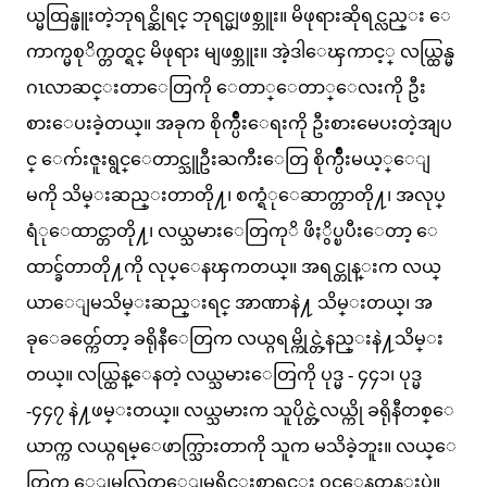
ယ္မထြန္ဖူးတဲ့ဘုရင္ဆိုရင္ ဘုရင္မျဖစ္ဘူး။ မိဖုရားဆိုရင္လည္း ေ
ကာက္မစုိက္တတ္ရင္ မိဖုရား မျဖစ္ဘူး။ အဲ့ဒါေၾကာင့္ လယ္ထြန္မ
ဂၤလာဆင္းတာေတြကို ေတာ္ေတာ္ေလးကို ဦး
စားေပးခဲ့တယ္။ အခုက စိုက္ပ်ိဳးေရးကို ဦးစားမေပးတဲ့အျပ
င္ ေက်းဇူးရွင္ေတာင္သူဦးႀကီးေတြ စိုက္ပ်ိဳးမယ့္ေျ
မကို သိမ္းဆည္းတာတို႔၊ စက္ရံုေဆာက္တာတို႔၊ အလုပ္
ရံုေထာင္တာတို႔၊ လယ္သမားေတြကုိ ဖိႏွိပ္ၿပီးေတာ့ ေ
ထာင္ခ်တာတို႔ကို လုပ္ေနၾကတယ္။ အရင္တုန္းက လယ္
ယာေျမသိမ္းဆည္းရင္ အာဏာနဲ႔ သိမ္းတယ္၊ အ
ခုေခတ္က်ေတာ့ ခရိုနီေတြက လယ္ဂရမ္ကိုင္တဲ့နည္းနဲ႔သိမ္း
တယ္။ လယ္ထြန္ေနတဲ့ လယ္သမားေတြကို ပုဒ္မ - ၄၄၁၊ ပုဒ္မ
-၄၄၇ နဲ႔ဖမ္းတယ္။ လယ္သမားက သူပိုင္တဲ့လယ္ကို ခရိုနီတစ္ေ
ယာက္က လယ္ဂရမ္ေဖာက္သြားတာကို သူက မသိခဲ့ဘူး။ လယ္ေ
တြက ေျမလြတ္ေျမရိုင္းစာရင္း ဝင္ေနတုန္းပဲ။