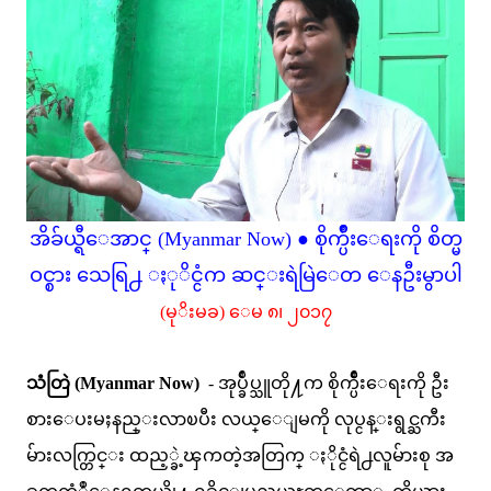
အိခ်ယ္ရီေအာင္ (Myanmar Now) ● စိုက္ပ်ိဳးေရးကို စိတ္မ
ဝင္စား သေရြ႕ ႏုိင္ငံက ဆင္းရဲမြဲေတ ေနဦးမွာပါ
(မုိးမခ) ေမ ၈၊ ၂၀၁၇
သံတြဲ (Myanmar Now)
- အုပ္ခ်ဳပ္သူတို႔က စိုက္ပ်ဳိးေရးကို ဦး
စားေပးမႈနည္းလာၿပီး လယ္ေျမကို လုပ္ငန္းရွင္ႀကီး
မ်ားလက္တြင္း ထည့္ခဲ့ၾကတဲ့အတြက္ ႏိုင္ငံရဲ႕လူမ်ားစု အ