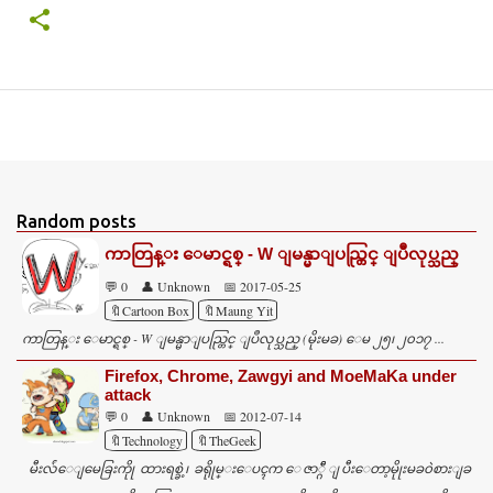
Random posts
ကာတြန္း ေမာင္ရစ္ - W ျမန္မာျပည္တြင္ ျပဳလုပ္သည္
💬 0
👤 Unknown
📅 2017-05-25
🔖Cartoon Box
🔖Maung Yit
ကာတြန္း ေမာင္ရစ္ - W ျမန္မာျပည္တြင္ ျပဳလုပ္သည္ (မိုးမခ) ေမ ၂၅၊ ၂၀၁၇ ...
Firefox, Chrome, Zawgyi and MoeMaKa under
attack
💬 0
👤 Unknown
📅 2012-07-14
🔖Technology
🔖TheGeek
မီးလ်ံေျမေခြးကိုု ထားရစ္ခဲ့၊ ခရိုုမ္းေပၚက ေဇာ္ဂ်ီ ျပီးေတာ့မိုုးမခ၀ဲစားျခ