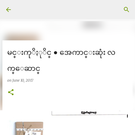
Skip to main content
မင္းကုိႏုိင္ ● အေကာင္းဆုံး လ
က္ေဆာင္
on
June 10, 2017