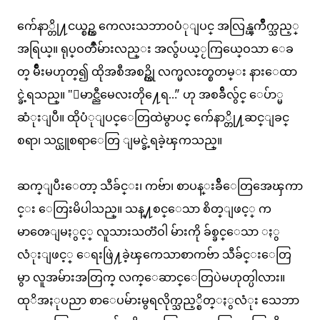
က်ေနာ္တို႔ငယ္စဥ္က ကေလးသဘာဝပံုျပင္ အလြန္ၾကိဳက္သည့္
အရြယ္။ ရုပ္ဝတၳဳမ်ားလည္း အလွ်ံပယ္ႂကြယ္ဝေသာ ေခ
တ္ မ်ဳိးမဟုတ္၍ ထိုအစီအစဥ္ကို လက္မလႊတ္စတမ္း နားေထာ
င္ခဲ့ရသည္။ "ေမာင္ညီမေလးတို႔ေရ…" ဟု အစခ်ီလွ်င္ ေပ်ာ္မ
ဆံုးျပီ။ ထိုပံုျပင္ေတြထဲမွာပင္ က်ေနာ္တို႔ဆင္ျခင္
စရာ၊ သင္ယူစရာေတြ ျမင္ခဲ့ရခဲ့ၾကသည္။
ဆက္ျပီးေတာ့ သီခ်င္း၊ ကဗ်ာ၊ စာပန္းခ်ီေတြအေၾကာ
င္း ေတြးမိပါသည္။ သန္႔စင္ေသာ စိတ္ျဖင့္ က
မာၻေျမႏွင့္ လူသားသတၱဝါ မ်ားကို ခ်စ္ခင္ေသာ ႏွ
လံုးျဖင့္ ေရးဖြဲ႔ခဲ့ၾကေသာစာကဗ်ာ သီခ်င္းေတြ
မွာ လူအမ်ားအတြက္ လက္ေဆာင္ေတြပဲမဟုတ္ပါလား။
ထုိအႏုပညာ စာေပမ်ားမွရလိုက္သည့္စိတ္ႏွလံုး သေဘာ