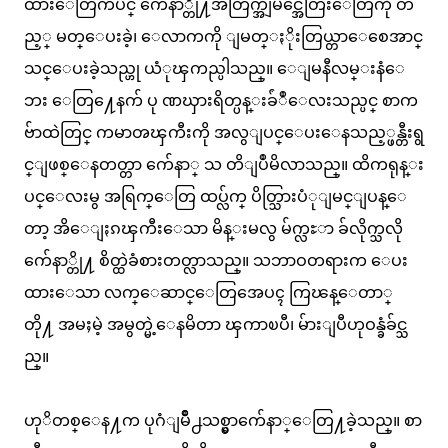
ထားေတြကပင္ က်ေနာ္တို႔အတြက္အျမင္အေတြးေတြကို တ
ည့္ မတ္ေပးခဲ့၊ ေလာကကို ျမတ္ႏိုးတြယ္တာေစေအာင္
သင္ေပးခဲ့သည္ဟု ယံုၾကည္ပါသည္။ ေျမနီလမ္းနံေ
ဘး ေတြ႔ေနက် ပု ဏၰားရိတ္ပန္းခ်ံဳေလးသည္ပင္ စာက
ဗ်ာထဲတြင္ ကမာၻၾကီးကို အလွျပင္ေပးေနသည့္ဖန္တီးရွ
င္ျဖစ္ေနတတ္တာ က်ေနာ္ သ တိျပဳမိလာသည္။ ထိကရုန္း
ပင္ေလးမွ အရြက္ေတြ ထပ္လ်က္ ပိတ္သြားပံုျမင္ျပန္ေ
တာ့ အိေျႏၵၾကီးေသာ မိန္းမလွ မ်က္လႊာ ခ်လိုက္သလို
က်ေနာ္တို႔ စိတ္ထဲခံစားတတ္လာသည္။ သဘာဝတရားက ေပး
ထားေသာ လက္ေဆာင္ေတြအေပၚ ကြၽန္ေတာ္
တို႔ အမႈမဲ့ အမွတ္မဲ့ေနမိတာ ၾကာၿပီ၊ မ်ားျပီဟုဝန္ခံခ်င္သ
ည္။
ဟုိတစ္ေန႔က ပုဂံျမိဳ႕သစ္မွာက်ေနာ္ေတြ႔ခဲ့သည္။ စာ