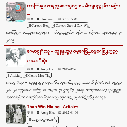
ကာတြန္း ဇာနည္ေဇာ္၀င္း - မိဘျပည္သူမ်ား ခင္ဗ်ား
...
💬 0
👤 Unknown
📅 2015-08-03
🔖Cartoon Box
🔖Cartoon Zarnyi Zaw Win
ကာတြန္း ဇာနည္ေဇာ္၀င္း - မိဘျပည္သူမ်ား ခင္ဗ်ား ... (မိုုးမခ) ၾသဂုုတ္ ၃၊
၂၀၁၅ ...
ေမာင္မုိးသူ ● ယူနန္နယ္စပ္ ဝမ္ေစြ႕ဝမ္ေစြ႕ႏွင့္
ဘႀကီးမိုး
💬 0
👤 Aung Htet
📅 2017-09-20
🔖Articles
🔖Maung Moe Thu
ေမာင္မုိးသူ ● ယူနန္နယ္စပ္ ဝမ္ေစြ႕ဝမ္ေစြ႕ႏွင့္ ဘႀကီးမိုး(မုိးမခ) စက္တင္ဘာ
၂၀၊ ၂၀၁၇မုိးမခ အတြဲ ၄၊ အမွတ္ ၇၊ ဇူလုိင္ ၂၀၁၇ ထုတ္မဂၢဇင္းမွ ျဖစ္သည္။
ဘႀကီးမိုးက ေဆြမ်ိဳးေပါက္ေဖာ္ ဝမ္ေစြ႕ဝမ္ေစြ႕လို႔ ေခၚခဲ...
Than Win Hlaing - Articles
💬 0
👤 Aung Htet
📅 2012-01-04
🔖သန္း၀င္းလႈိင္