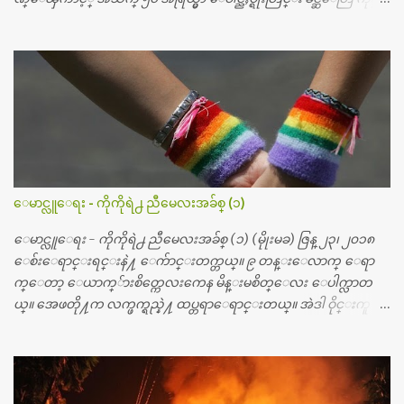
မ္းသြားလို႔ အရိုးအစားထိုးကုသျခင္း လုပ္ပါတယ္။ အရိုးအထူးကု
ဆရာဝန္က ဝိတိုရိယေဟာ္တယ္လိုအခန္းမွာ တရက္ က်ပ္ ၃ ေသာင္းနဲ႔ေနေ
စၿပီး၊ အာရွေတာ္ဝင္ခြဲစိတ္ခန္းကို ငွားရမ္းခြဲစိတ္ အရိုးအစားထိုးကုပါတ
ယ္။ ေဆးစစ္၊ေဆးဝယ္၊ ခြဲစိတ္ကု၊ အရိုးအစားထိုးပစၥည္း စတဲ့စရိ
တ္ေတြနဲ႔ေဆးရံုမွာ ၂ ပတ္ေနထိုင္စရိတ္ သိန္း ၇၀ ေလာက္ ကုန္သြား
ပါတယ္။ သူငယ္ခ်င္းျဖစ္သူကို လာေတြ႔ရင္း ဟိုတယ္လို သန္႔ရွင္းသ
ပ္ရပ္တဲ့ ဝိတိုရိယေဆးရံုမွာ စီတီစကင္ နဲ႔ အမ္အာအိုင္1 စက္ခန္းကိုေ
တြ႔လို႔ေမးၾကည့္ေတာ့ တခါစမ္းရင္ က်ပ္တသိန္းေက်ာ္ က်သင့္
တယ္သိရပါတယ္။ တခါတေလ ကိုယ္လက္ေျခ၊ ဦးေႏွာက္ေတြ အေသး
ေမာင္လူေရး - ကိုကိုရဲ႕ ညီမေလးအခ်စ္ (၁)
စိတ္ၾကည့္လိုရင္ ဒီစက္ၾကီးေတြနဲ႔ စမ္းသပ္ရပါတယ္။ ခႏၱာကိုယ္အစိတ္ပို
င္း ကလီစာေတြကိုၾကည့္ရႈတဲ့ အာလထရာေဆာင္း2 စက္ေတြ
ေမာင္လူေရး - ကိုကိုရဲ႕ ညီမေလးအခ်စ္ (၁) (မိုုးမခ) ဇြန္ ၂၃၊ ၂၀၁၈
ကေတာ့ ေစ်းသိပ္မႀကီးလို႔ ျမန္မာျပည္ေဆးရံုတိုင္းရွိပါတယ္။
ေစ်းေရာင္းရင္းနဲ႔ ေက်ာင္းတက္တယ္။ ၉ တန္းေလာက္ ေရာ
တစ္ခါစမ္းရင္ က်ပ္တစ္ေသာင္းေလာက္ က်သင့္ပါတယ္။ စာေရးသူ လြ
က္ေတာ့ ေယာက္်ားစိတ္ကေလးကေန မိန္းမစိတ္ေလး ေပါက္လာတ
န္ခဲ့တဲ့ (၂)...
ယ္။ အေဖတို႔က လက္ဖက္ရည္နဲ႔ ထပ္တရာေရာင္းတယ္။ အဲဒါ ဝိုင္းကူ
တာေပါ့။ မိန္းကေလး အေပါင္းအသင္းလည္း မ်ားတယ္။ ငယ္ငယ္တု
န္းကေတာ့ အမေတြနဲ႔ ေနတာဆုိေတာ့ သနပ္ခါးေလးေတြ လိမ္း
တယ္။ ပန္းပန္တယ္။ မိန္းကေလး အဝတ္အစားေတြကိုလည္း ခုိးဝတ္တ
ယ္။ မိန္းမစိတ္ရွိေတာ့ ရွိေပမယ့္ ကိုယ့္ကိုယ္ကို မိန္းမစိတ္ေပါက္မွန္း