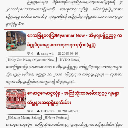
လြတ္လပ္ေရးမွ ဒီမိုကေရစီေရးသို႔သန္း၀င္းလႈိင္ဇန္န၀ါရီ ၄၊
၂၀၁၁ဘံုေဘဘားမားသစ္ခိုးမႈကို အေၾကာင္းျပဳ၍ ၿဗိတိသွ်နယ္ခ်ဲ႕သမား
တို႔သည္ တတိယ အဂၤလိပ္- ျမန္မာစစ္ပြဲကို ၎တို႔သိမ္းပိုက္ထားေသာ ေအာက္ျမ
န္မာႏိုင္ငံမွ ခ်ီတ...
ေကဇြန္ေႏြး/Myanmar Now - အိမ္ျပန္ခ်င္သည့္ က
ခ်င္တုိင္းရင္းသားဒုကၡသည္မ်ား (ရုပ္သံ)
💬 0
👤 zarny win
📅 2018-09-10
🔖Kay Zon Nway (Myanmar Now)
🔖VDO News
ေကဇြန္ေႏြး (Myanmar Now) ● အိမ္ျပန္ခ်င္သည့္ ကခ်င္တုိင္းရင္းသားဒုကၡသ
ည္မ်ား (႐ုပ္သံ) (မုိးမခ) စက္တင္ဘာ ၁ဝ၊ ၂၀၁၈ (မိုးညႇင္း၊ ကခ်င္ျပည္နယ္) — လူအမ်ား
အျပား အိမ္ျပန္လိုပါက အခက္အခဲမရွိ အိမ္ျပန္ႏိ...
ေမာင္ေမာင္စလုုံး - အလြဲသုံးစားမႈမ်ားႏွင့္ ျမန္မာ
ထိပ္တန္းအရာရွိၾကီးမ်ား
💬 0
👤 Unknown
📅 2015-02-22
🔖Maung Maung Salone
🔖News Features
ေမာင္ေမာင္စလုုံး - အလြဲသုံးစားမႈမ်ားႏွင့္ ျမန္မာထိပ္တန္းအရာရွိၾကီးမ်ား (မိုုးမ