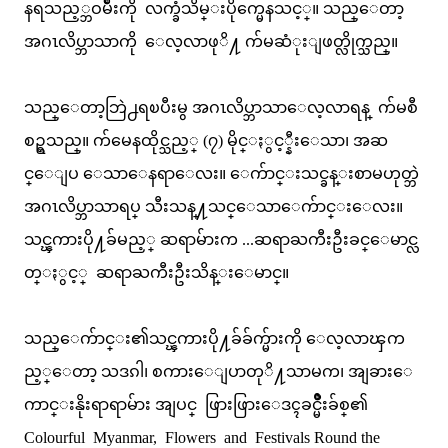
နရသည့္ဘဝမ်ိဳးကို လက္ခံသိမ္းပိုက္မေနသင့္။ သည္ေတာ့
အဂၤလိပ္ဘာသာကို ေလ့လာဖုိ႔ က်မဆံုးျဖတ္လိုက္သည္။
သည္ေတာ့ဘြဲ႕ရၿပီးမွ အဂၤလိပ္ဘာသာေလ့လာရန္ က်မစီ
စဥ္ရသည္။ က်မေနထိုင္သည့္ (၇) မိုင္ႏွင့္နီးေသာ၊ အဆ
င္ေျပ ေသာေနရာေလး။ ေက်ာင္းသင္ခန္းစာမဟုတ္ဘဲ
အဂၤလိပ္ဘာသာရပ္ သီးသန္႔သင္ေသာေက်ာင္းေလး။
သင္ၾကားပို႔ခ်မည့္ ဆရာမ်ားက ...ဆရာႀကီးဦးခင္ေမာင္လ
တ္ႏွင့္ ဆရာႀကီးဦးသိန္းေမာင္။
သည္ေက်ာင္း၏သင္ၾကားပို႔ခ်ခ်က္မ်ားကို ေလ့လာၾက
ည့္ေတာ့ သဒၵါ၊ စကားေျပာတုိ႔သာမက၊ အျခားေ
ကာင္းနိုးရာရာမ်ား အျပင္ ဖြားဖြားေဒၚခင္မ်ိဳးခ်စ္၏
Colourful Myanmar, Flowers and Festivals Round the