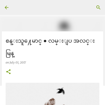
Skip to main content
စန္းသူ႔ေမာင္ ● လမ္းျပ အလင္း
မြန္
on
July 01, 2017