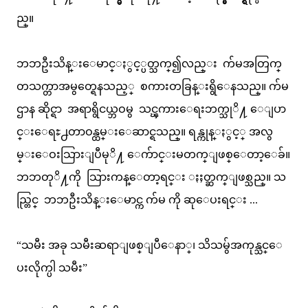
ည္။
ဘဘဦးသိန္းေမာင္ႏွင့္ပတ္သက္၍လည္း က်မအတြက္
တသက္တာအမွတ္ရေနသည့္ စကားတခြန္းရွိေနသည္။ က်မ
ဌာန ဆိုင္ရာ အရာရွိငယ္ဘဝမွ သင္ၾကားေရးဘက္သုိ႔ ေျပာ
င္းေရႊ႕တာဝန္ထမ္းေဆာင္ရသည္။ ရန္ကုန္ႏွင့္ အလွ
မ္းေဝးသြားျပီမုိ႔ ေက်ာင္းမတက္ျဖစ္ေတာ့ေခ်။
ဘဘတုိ႔ကို သြားကန္ေတာ့ရင္း ႏႈတ္ဆက္ျဖစ္သည္။ သ
ည္တြင္ ဘဘဦးသိန္းေမာင္က က်မ ကို ဆုေပးရင္း ...
“သမီး အခု သမီးဆရာျဖစ္ျပီေနာ္၊ သိသမွ်အကုန္သင္ေ
ပးလိုက္ပါ သမီး”