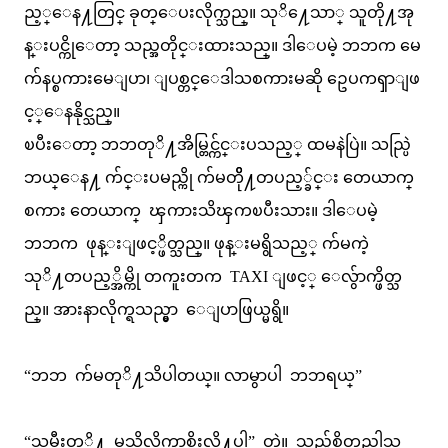
ည့္ေန႔တြင္ ခုတ္ေပးလိုက္သည္။ သုိ႔ေသာ္ သူတို႔အု
န္းပင္ကိုေတာ့ သည္အတိုင္းထားသည္။ ဒါေပမဲ့ ဘဘက မေ
က်နပ္စကားမေျပာ၊ ျပစ္တင္ေဒါသစကားမဆို ဥေပကၡာျဖ
င့္ေနနိုင္သည္။
ၿပီးေတာ့ ဘဘတုိ႔အိမ္တြင္က်င္းပသည့္ ထမနဲပြဲ။ သည္ပြဲ
ဘယ္ေန႔ က်င္းပမည္ကို က်မတိို႔တပည့္ခ်င္း တေယာက္
စကား တေယာက္ ၾကားသိၾကၿပီးသား။ ဒါေပမဲ့
ဘဘက ဖုန္းျဖင့္ဖိတ္သည္။ ဖုန္းမရွိသည့္ က်မကဲ့
သုိ႔တပည့္အိမ္ကို တကူးတက TAXI ျဖင့္ ေလွ်ာက္ဖိတ္သ
ည္။ အားနာလိုက္ရသည္မွာ ေျပာဖြယ္မရွိ။
“ဘဘ က်မတုိ႔သိပါတယ္။ လာမွာပါ ဘဘရယ္”
“သမီးတုိ႔ မသိလိုက္မွာစိုးလို႔ပါ” တဲ့။ သည္မွ်စိတ္ရွည္ပါသ