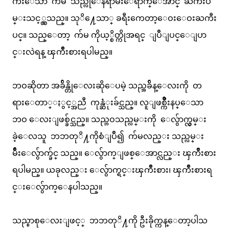
ကီးေသာ က်မ သည္လိုေနရာမ်ိဳးေရာက္ေအာင္ ႀကိဳးပ
မ္းသင့္လွသည္။ သုိ႔ေသာ္ ခရီးကေတာ့ေဝးေဝးႀကီး
ပင္။ သည္ေတာ့ က်မ ကိုယ့္စိတ္ကိုအရင္ ျပဳျပင္ေျပာ
င္းလဲရန္ ၾကိဳးစားရပါမည္။
ဘဝဆိုတာ အခ်ိန္တိုေလးဆိုေပမဲ့ သည္အခ်ိန္ေလးကို တ
ရားေတာ္ႏွင့္အညီ ကုန္ဆံုးခ်င္သည္။ လူျဖစ္က်ိဳးနပ္ေသာ
ဘဝ ေလးျဖစ္ခ်င္သည္။ သည္ဘဝသည္လမ္းကို ေလွ်ာက္လွမ္း
ခဲ့ေလသူ ဘဘတုိ႔ကိုစံျပဳ၍ က်မလည္း သည္လမ္း
မ်ိဳးေလွ်ာက္ခ်င္ သည္။ ေလွ်ာက္ျဖစ္ေအာင္လည္း ၾကိဳးစား
ရပါမည္။ ယခုလည္း ေလွ်ာက္ရင္းၾကိဳးစား၊ ၾကိဳးစားရ
င္းေလွ်ာက္ေနပါသည္။
သည္စာစုေလးျဖင့္ ဘဘတုိ႔ကို ဦးခိုက္ကန္ေတာ့ပါသ