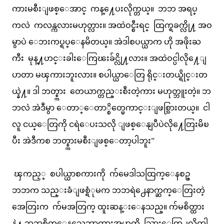
ကားမစီးျဖစ္ေအာင္ ကန္႔ေပးလိုက္တယ္။ ဘဘ အရပ္
ကလဲ ကလန္ကလားမဟုတ္လား။ အထဲဝင္စီးရင္ ထြက္ရခက္လို႔ အဝ
မွာပဲ ေဘးကပ္ရပ္ေနမိတယ္။ အဲဒါစပယ္ယာက ဟို အဖိုးႀ
ကီး မုန္႔ဟင္းခါးေကြၽးခ်င္လို႔လား။ အထဲဝင္ပါလို႔ေျ
ပာတာ မၾကားဘူးလား။ စပါယ္ယာေတြ ရိုင္းတယ္ရိုင္းတ
ယ္နဲ႔။ ဒါ ဘတ္စ္ကား တေယာက္တည္းစီးတဲ့ကား မဟုတ္ဘူးတဲ့။ ဘ
ဘလဲ အဲဒီမွာ ေတာ္ေတာ္စိတ္မေကာင္းျဖစ္သြားတယ္။ ငါ
လူ ငယ္ေတြကို ငရဲေပးသလို ျဖစ္ေနျပီပဲလို႔ေတြးမိၿ
ပီး အဲဒီကစ ဘတ္စ္ကားမစီးျဖစ္ေတာ့ပါဘူး”
ၾကည့္ စပါယ္ယာစကားကို က်မေဒါသထြက္ေနစဥ္
ဘဘက သည္းခံျဖစ္ရံုမက ဘဘရဲ႕ေနာက္ဆက္ေတြးတဲ့
အေတြးက က်မအတြက္ ထူးဆန္းေနသည္။ က်မစိတ္ထား
နဲ႔ ဘဘစိတ္ေနသေဘာထားအဟကို သြားေတြ႕လိုက္ပါ