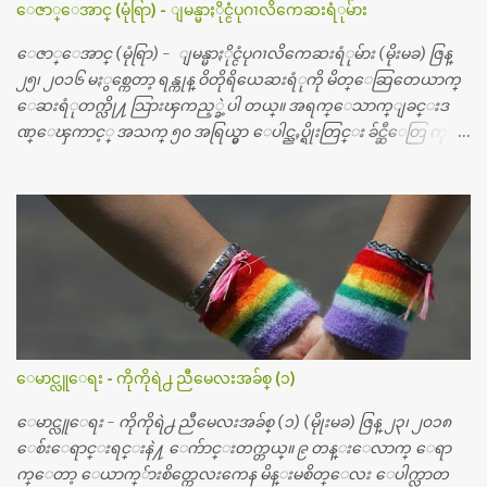
ေဇာ္ေအာင္ (မုံရြာ) - ျမန္မာႏိုင္ငံပုဂၢလိကေဆးရံုမ်ား
ေဇာ္ေအာင္ (မုံရြာ) - ျမန္မာႏိုင္ငံပုဂၢလိကေဆးရံုမ်ား (မိုးမခ) ဇြန္
၂၅၊ ၂၀၁၆ မႏွစ္ကေတာ့ ရန္ကုန္ ဝိတိုရိယေဆးရံုကို မိတ္ေဆြတေယာက္
ေဆးရံုတက္လို႔ သြားၾကည့္ခဲ့ပါ တယ္။ အရက္ေသာက္ျခင္းဒ
ဏ္ေၾကာင့္ အသက္ ၅၀ အရြယ္မွာ ေပါင္ညႇပ္ရိုးတြင္း ခ်င္ဆီေတြ ကုန္ခ
မ္းသြားလို႔ အရိုးအစားထိုးကုသျခင္း လုပ္ပါတယ္။ အရိုးအထူးကု
ဆရာဝန္က ဝိတိုရိယေဟာ္တယ္လိုအခန္းမွာ တရက္ က်ပ္ ၃ ေသာင္းနဲ႔ေနေ
စၿပီး၊ အာရွေတာ္ဝင္ခြဲစိတ္ခန္းကို ငွားရမ္းခြဲစိတ္ အရိုးအစားထိုးကုပါတ
ယ္။ ေဆးစစ္၊ေဆးဝယ္၊ ခြဲစိတ္ကု၊ အရိုးအစားထိုးပစၥည္း စတဲ့စရိ
တ္ေတြနဲ႔ေဆးရံုမွာ ၂ ပတ္ေနထိုင္စရိတ္ သိန္း ၇၀ ေလာက္ ကုန္သြား
ပါတယ္။ သူငယ္ခ်င္းျဖစ္သူကို လာေတြ႔ရင္း ဟိုတယ္လို သန္႔ရွင္းသ
ပ္ရပ္တဲ့ ဝိတိုရိယေဆးရံုမွာ စီတီစကင္ နဲ႔ အမ္အာအိုင္1 စက္ခန္းကိုေ
တြ႔လို႔ေမးၾကည့္ေတာ့ တခါစမ္းရင္ က်ပ္တသိန္းေက်ာ္ က်သင့္
တယ္သိရပါတယ္။ တခါတေလ ကိုယ္လက္ေျခ၊ ဦးေႏွာက္ေတြ အေသး
ေမာင္လူေရး - ကိုကိုရဲ႕ ညီမေလးအခ်စ္ (၁)
စိတ္ၾကည့္လိုရင္ ဒီစက္ၾကီးေတြနဲ႔ စမ္းသပ္ရပါတယ္။ ခႏၱာကိုယ္အစိတ္ပို
င္း ကလီစာေတြကိုၾကည့္ရႈတဲ့ အာလထရာေဆာင္း2 စက္ေတြ
ေမာင္လူေရး - ကိုကိုရဲ႕ ညီမေလးအခ်စ္ (၁) (မိုုးမခ) ဇြန္ ၂၃၊ ၂၀၁၈
ကေတာ့ ေစ်းသိပ္မႀကီးလို႔ ျမန္မာျပည္ေဆးရံုတိုင္းရွိပါတယ္။
ေစ်းေရာင္းရင္းနဲ႔ ေက်ာင္းတက္တယ္။ ၉ တန္းေလာက္ ေရာ
တစ္ခါစမ္းရင္ က်ပ္တစ္ေသာင္းေလာက္ က်သင့္ပါတယ္။ စာေရးသူ လြ
က္ေတာ့ ေယာက္်ားစိတ္ကေလးကေန မိန္းမစိတ္ေလး ေပါက္လာတ