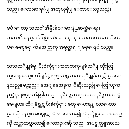
သည္။ ေလးစားဖုိ႔ အတုယူဖို႔ ေကာင္းလွသည္ပဲ။
ၿပီးေတာ့ ဘဘ၏အိမ္နီးခ်င္းမ်ားနဲ႕ဆက္ဆံေရး။
ဘဘ၏သည္းခံစြမ္းပဲေခၚေခၚ သေဘာထားႀကီးမႈ
ပဲေခၚေခၚ က်မအတြက္ အမွတ္တရ ျဖစ္ေနပါသည္။
ဘဘတုိ႔ျခံမွ ပိႏၷဲကိုင္းကတဘက္ျခံသုိ႔ ထိုးထြ
က္ေနသည္။ ထိုျခံမွအုန္းပင္က ဘဘတုိ႔ျခံဘက္ကိုင္းေ
နသည္။ မည္သည့္ အေျခအေနက ပိုဆိုးသည္ကို ေတြးၾက
ည့္ရံုျဖင့္ သိနိုင္ပါသည္။ သုိ႔ေသာ္ ဘဘတုိ႔ကဘာမွ
မေျပာ။ ထိုျခံရွင္က ပိႏၷဲကိုင္း ခုတ္ ေပးရန္ လာေတာ
င္းဆိုသည္။ အပင္ခုတ္သူမအားေသး၍ မခုတ္နိုင္ေသးသည္
ကို ထပ္ကာထပ္ကာလာ၍ ေတာင္းဆို သည္။ အပင္ခုတ္သူအားသ