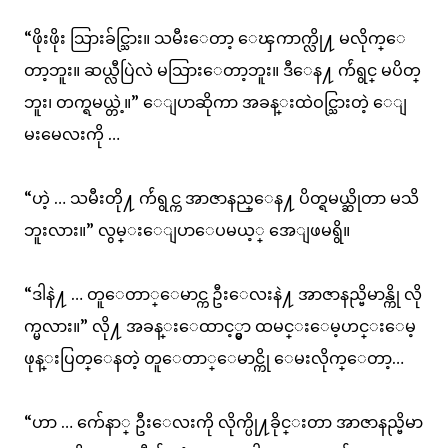
“ဖိုးဖိုး သြားခ်င္သြား။ သမီးေတာ့ ေၾကာက္လို႔ မလိုက္ေ
တာ့ဘူး။ ဆယ္လီပြဲလဲ မသြားေတာ့ဘူး။ ဒီေန႔ က်ဴရွင္ မပိတ္
ဘူး၊ တက္ရမယ္တဲ့။” ေျပာဆိုကာ အခန္းထဲဝင္သြားတဲ့ ေျ
မးမေလးကို …
“ဟဲ့ … သမီးတို႔ က်ဴရွင္က အာဇာနည္ေန႔ ပိတ္ရမယ္ဆိုတာ မသိ
ဘူးလား။” လွမ္းေျပာေပမယ့္ အေျဖမရွိ။
“ဒါနဲ႔ … တူေတာ္ေမာင္က ဦးေလးနဲ႔ အာဇာနည္ဗိမာန္ကို လို
က္မလား။” လို႔ အခန္းေထာင့္မွာ ထမင္းေမ့ဟင္းေမ့
ဖုန္းပြတ္ေနတဲ့ တူေတာ္ေမာင္ကို ေမးလိုက္ေတာ့…
“ဟာ … က်ေနာ္ ဦးေလးကို လိုက္ပို႔ခိုင္းတာ အာဇာနည္ဗိမာ