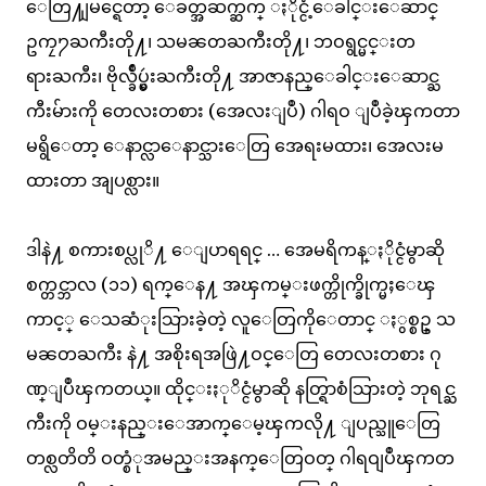
ေတြ႔ျမင္ရေတာ့ ေခတ္အဆက္ဆက္ ႏိုင္ငံ့ေခါင္းေဆာင္
ဥကၠ႒ႀကီးတို႔၊ သမၼတႀကီးတို႔၊ ဘဝရွင္မင္းတ
ရားႀကီး၊ ဗိုလ္ခ်ဳပ္မွဴးႀကီးတို႔ အာဇာနည္ေခါင္းေဆာင္ႀ
ကီးမ်ားကို တေလးတစား (အေလးျပဳ) ဂါရဝ ျပဳခဲ့ၾကတာ
မရွိေတာ့ ေနာင္လာေနာင္သားေတြ အေရးမထား၊ အေလးမ
ထားတာ အျပစ္လား။
ဒါနဲ႔ စကားစပ္လုိ႔ ေျပာရရင္ … အေမရိကန္ႏိုင္ငံမွာဆို
စက္တင္ဘာလ (၁၁) ရက္ေန႔ အၾကမ္းဖက္တိုက္ခိုက္မႈေၾ
ကာင့္ ေသဆံုးသြားခဲ့တဲ့ လူေတြကိုေတာင္ ႏွစ္စဥ္ သ
မၼတႀကီး နဲ႔ အစိုးရအဖြဲ႔ဝင္ေတြ တေလးတစား ဂု
ဏ္ျပဳၾကတယ္။ ထိုင္းႏုိင္ငံမွာဆို နတ္ရြာစံသြားတဲ့ ဘုရင္ႀ
ကီးကို ဝမ္းနည္းေအာက္ေမ့ၾကလို႔ ျပည္သူေတြ
တစ္လတိတိ ဝတ္စံုအမည္းအနက္ေတြဝတ္ ဂါရဝျပဳၾကတ