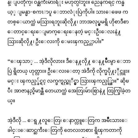
န္၊ ျပတိုက္၊ ဝန္ႀကီးမ်ားရံုး မဟုတ္ပါဘူး။ ညေနက်ရင္ ကန္မ
ယ့္ ျမန္မာ-စကၤာပူ ေဘာလံုးပြဲကိုပါ။ သားေဖေဖ က
တစ္ေယာက္ထဲ မသြားရဘူးဆိုလို႔၊ ဘာအလုပ္မွမရွိ ဟိုစာဒီစာ
ေတာင္ေရးေျမာက္ေရးေနတဲ့ မင္းဦးေလးနဲ႔
သြားဆိုလို႔၊ ဦးေလးကို ေမးၾကည့္တာပါ။”
“ေၾသာ္ … အဲ့ဒီလိုလား။ ဒီေန႔လို႔ ေန႔မ်ဳိးမွာ ေဘာ
ပြဲ ရွိတယ္ ဟုတ္လား။ ဦးေလးေတာ့ အဲဒီကို လိုက္မပို႔ႏိုင္ဘူး။
မင္း ၾကည့္ခ်င္ရင္ လက္ဖက္ရည္ဆုိင္မွာ သြားၾကည့္ကြာ။” ဆိုၿ
ပီး အာဇာနည္ဗိမာန္ဆီ တေယာက္ထဲ အေတြးမ်ားစြာနဲ႔ ထြက္ခြါခဲ့တ
ယ္။
အဲ့ဒီလို … ေရွ ႔လူေတြ၊ ေနာက္လူေတြက အမ်ဳိးသားေ
ခါင္းေဆာင္ႀကီးေတြကို တေလးတစား ရွိၾကတာကို