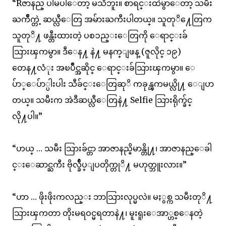
“Rဇာနည္ ပါမပါေတာ့ မသိဘူး။ စာရင္းထဲမွာေတာ့ သမီး
ႀကိဳက္တဲ့ ဆယ္လီေတြ အမ်ားႀကီးပါတယ္။ သူတုိ႔ေတြက
သူတုိ႔ ဖန္တီးထားတဲ့ ပစၥည္းေတြကို ေရာင္းခ်
သြားၾကမွာ။ ဒီေန႔ နဲ႔ မနက္ျဖန္ (ဇူလိုင္ ၁၉)
တေန႔လံုး အၿပိဳင္အဆိုင္ ေရာင္းခ်သြားၾကမွာ။ ေ
ပ်ာ္ေပ်ာ္ပါးပါး သီခ်င္းေတြဆုိ ကခုန္ၾကမယ္လို႔ ေျပာ
တယ္။ သမီးက အဲဒီဆယ္လီေတြနဲ႔ Selfie သြားရိုက္ခ်င္
လို႔ပါ။”
“ဟယ္ … သမီး သြားခ်င္တာ အာဇာနည္ဗိမာန္တို႔၊ အာဇာနည္ေခါ
င္းေဆာင္ႀကီး ဗိုလ္ခ်ဳပ္ျပတိုက္တုိ႔ မဟုတ္ဘူးလား။”
“ဟာ … ဖိုးဖိုးကလည္း ဘာသြားလုပ္မလဲ။ မႏွစ္က သမီးတုိ႔
သြားၾကတာ တိုးမရဝင္မရတာနဲ႔၊ မူးရူးေအာ္ဟစ္ေနတဲ့