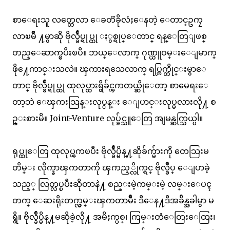
စာေရးသူ လတ္တေလာ ေခတၱခိုလံႈေနတဲ့ ေတာင္ဥကၠ
လာၿမိဳ ႔မွာဆို ဗိုလ္ခ်ဳပ္ရုပ္ထု ႏွစ္ရုပ္ေတာင္ ရန္ေတြျဖစ္
တည္ေဆာက္ၿပီးၿပီ။ ဘယ္ေလာက္ ဂုဏ္ယူဝမ္းေျမာက္
ဖို႔ေကာင္းသလဲ။ ၾကားရသေလာက္ ရပ္ကြက္တိုင္းမွာေ
တာင္ ဗိုလ္ခ်ဳပ္ရုပ္ထု ထုလုပ္ထားရွိခ်င္ၾကတယ္ဆိုေတာ့ စာမေရးေ
တာ့ဘဲ ေၾကးသြန္းလုပ္ငန္း ေျပာင္းလုပ္မလားလို႔ စ
ဥ္းစားမိ။ Joint-Venture လုပ္ခ်င္သူေတြ အျမန္ဆက္သြယ္ပါ။
ရုပ္ထုေတြ ထုလုပ္ၾကၿပီး ဗိုလ္ခ်ဳပ္မိန္႔ဆိုခ်က္မ်ားကို တေသြးမ
တိမ္း လိုက္နာၾကတာကို ၾကည့္လိုက္ရင္ ဗိုလ္ခ်ဳပ္ ေျပာခဲ့
သည့္ လြတ္လပ္ၿပီးဆိုတာနဲ႔ စည္းမဲ့ကမ္းမဲ့ လမ္းေပၚ
တက္ ေဆးရိုးတက္လွမ္းၾကတာမ်ဳိး ဒီေန႔ဒီအခ်ိန္အခါမွာ မ
ရွိ။ ဗိုလ္ခ်ဳပ္မိန္႔မဆိုခဲ့လို႔ အမိႈက္ပစ္၊ ကြမ္းတံေတြးေထြး၊