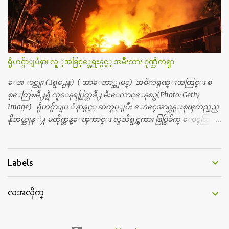
သိတာက ၉ တန္း၊ ၁၀ တန္းေလာက္ကမွ။ ညီအစ္ကို ေမာင္နွမ အားလံုး ၆
ေယာက္ရွိတယ္။ အစ္ကို ၃ ေယာက္၊ အစ္မ ႏွစ္ေယာက္။ အစ္ကိုေတြက
လည္း သူ႔ အေပါင္းအသင္းနဲ႔ သူဆိုေတာ့ အမေတြနဲ႔ဘဲ ေပါ
င္းတယ္။ ျပီးေတာ့ အေဖကလည္း ေယာက္်ားဆုိ ေယာ
က္်ားေလးလုိဘဲ ေနေစခ်င္တယ္။ အေဖ့ကို ေၾကာက္လည္း ေၾကာ
ရိုဟင္ဂ်ာျပႆနာ၊ လူ ့အခြင့္အေရးနွင့္ အမ်ိဳးသား ဂုဏ္သိကၡာ
က္ရတယ္။ ေယာက္်ားဘဝဆုိတာ ျမင့္ျမတ္တယ္ေပါ့။ ေယာ
က္်ားေလး စိတ္လည္း ရွိေအာင္ ဘာသာေရးလည္း လုိက္စားေအာင္
ေအ ာင္ထူး (ေရွ႕ေန) ( အာေဘာ္အျမင္) အဓိကရုဏ္းအတြင္း စ
တန္ခူးလဆုိ တစ္လလံုး ကိုရင္ ဝတ္ခုိင္းတယ္။ ေက်ာင္းမွာဆုိရင္ ေ
စ္ေတြၿမိဳ႕ရွိ လူေနရပ္ကြက္တခ်ိဳ႕ မီးေလာင္ေနစဥ္(Photo: Getty
ယာက္်ားေလးေတြက ကိုယ့္ကို ဘာပဲျဖစ္ျဖစ္ မၾကားတၾကား စ
Image) ရိုဟင္ဂ်ာျပ ႆ နာနွင့္ ဆက္စပ္ျပီး ေဒၚေအာင္ဆန္းစုၾကည္သည္
ရင္စတယ္။ အေျခာက္ ဘာညာေပါ့၊ အာ့့လုိေလးေတြ စတာေပါ့။
နိုဘယ္ဆုန ဲ႔ မထိုက္တန္ေၾကာင္း လူသိရွင္ၾကား စြပ္စြဲခ်က္ ေပၚထြက္လာ
ကိုယ္ကလည္း ရန္မျဖစ္ခ်င္ေတာ့ ျပန္မေျပာဘူး ေရွာင...
ခဲ့သည္။ ဇူလိုင္လ ၂၃ ရက္္ ေန႕ တြင္ အယ္လ္ဂ်ာဇီးရား နိုင္ငံတကာ ရုပ္သံလႊင့္
ဌာနမွ ရိုဟင္ဂ်ာလူထုမ်ား ဘ၀ပ်က္ေနၾကသည့္ ပံုမ်ား၊ စခန္းအတြ
င္းေနထိုင္ရာ တြင္လည္း အကူအညီမ်ား မရရွိ၍ စားရမဲ့ေသာက္ရမဲ့ ျဖ
Labels
စ္ေနပံုမ်ား၊ ဘဂၤလားေဒ႕ရွ္ နိုင္ငံဘက္သုိ႕ ေလွျဖင့္ကူးေျပးရန္
ၾကိဳးစားေသာ္လည္း အဆိုပါ နုိင္ငံရွိအာဏာပိုင္မ်ားက လက္မခံပဲ ထမင္း
လအလိုက္
ထုပ္ တေယာက္ တထုပ္ ေ ပး၍ ေရထဲ သို႔ ျပန္ ေ မာင္းထုတ္လိုက္သျ
ဖင့္ ေအာ္ဟစ္ငိုေၾကြးကာ ေလွေပၚျပန္ တက္သြားၾကရသည့္ ပံု
မ်ားကို အခ်ိန္အေတာ္ၾကာ ထုတ္လႊင့္ျပသခဲ့သည္။ တဆက္တည္းတြင္ အယ္လ္