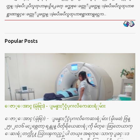
တ္သန္းခဲ့ၿပီးျပီလူထုဟာနယ္ခ်ဲ႕ေခတ္ ဖက္ဆစ္ေခတ္ကုိျဖတ္သန္းခဲ့ၿပီးၿပီလူထုဟာစ
စ္အာဏာရွင္ေခတ္ကုိျဖတ္သန္းခဲ့ၿပီးၿပီလူထုဟာစစ္အာဏာရွင္ကေက...
Popular Posts
ေဇာ္ေအာင္ (မုံရြာ) - ျမန္မာႏိုင္ငံပုဂၢလိကေဆးရံုမ်ား
ေဇာ္ေအာင္ (မုံရြာ) - ျမန္မာႏိုင္ငံပုဂၢလိကေဆးရံုမ်ား (မိုးမခ) ဇြန္
၂၅၊ ၂၀၁၆ မႏွစ္ကေတာ့ ရန္ကုန္ ဝိတိုရိယေဆးရံုကို မိတ္ေဆြတေယာက္
ေဆးရံုတက္လို႔ သြားၾကည့္ခဲ့ပါ တယ္။ အရက္ေသာက္ျခင္းဒ