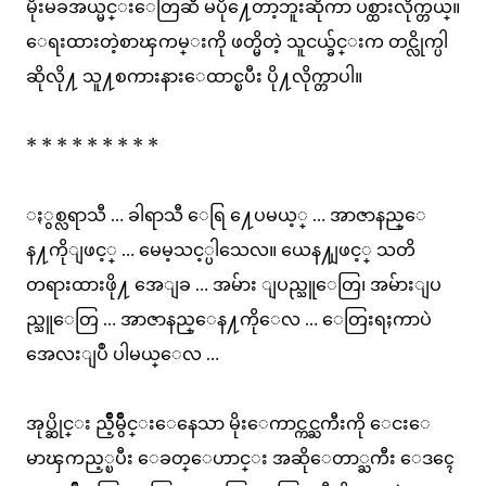
မိုးမခအယ္မင္းေတြဆီ မပို႔ေတာ့ဘူးဆိုကာ ပစ္ထားလိုက္တယ္။
ေရးထားတဲ့စာၾကမ္းကို ဖတ္မိတဲ့ သူငယ္ခ်င္းက တင္လိုက္ပါ
ဆိုလို႔ သူ႔စကားနားေထာင္ၿပီး ပို႔လိုက္တာပါ။
* * * * * * * * *
ႏွစ္လရာသီ … ခါရာသီ ေရြ ႔ေပမယ့္ … အာဇာနည္ေ
န႔ကိုျဖင့္ … မေမ့သင့္ပါသေလ။ ယေန႔ျဖင့္ သတိ
တရားထားဖို႔ အေျခ … အမ်ား ျပည္သူေတြ၊ အမ်ားျပ
ည္သူေတြ … အာဇာနည္ေန႔ကိုေလ … ေတြးရႈကာပဲ
အေလးျပဳ ပါမယ္ေလ …
အုပ္ဆိုင္း ညိဳ့မွိဳင္းေနေသာ မိုးေကာင္ကင္ႀကီးကို ေငးေ
မာၾကည့္ၿပီး ေခတ္ေဟာင္း အဆိုေတာ္ႀကီး ေဒၚေ