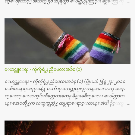
ဏ္ေၾကာင့္ အသက္ ၅၀ အရြယ္မွာ ေပါင္ညႇပ္ရိုးတြင္း ခ်င္ဆီေတြ ကုန္ခ
မ္းသြားလို႔ အရိုးအစားထိုးကုသျခင္း လုပ္ပါတယ္။ အရိုးအထူးကု
ဆရာဝန္က ဝိတိုရိယေဟာ္တယ္လိုအခန္းမွာ တရက္ က်ပ္ ၃ ေသာင္းနဲ႔ေနေ
စၿပီး၊ အာရွေတာ္ဝင္ခြဲစိတ္ခန္းကို ငွားရမ္းခြဲစိတ္ အရိုးအစားထိုးကုပါတ
ယ္။ ေဆးစစ္၊ေဆးဝယ္၊ ခြဲစိတ္ကု၊ အရိုးအစားထိုးပစၥည္း စတဲ့စရိ
တ္ေတြနဲ႔ေဆးရံုမွာ ၂ ပတ္ေနထိုင္စရိတ္ သိန္း ၇၀ ေလာက္ ကုန္သြား
ပါတယ္။ သူငယ္ခ်င္းျဖစ္သူကို လာေတြ႔ရင္း ဟိုတယ္လို သန္႔ရွင္းသ
ပ္ရပ္တဲ့ ဝိတိုရိယေဆးရံုမွာ စီတီစကင္ နဲ႔ အမ္အာအိုင္1 စက္ခန္းကိုေ
တြ႔လို႔ေမးၾကည့္ေတာ့ တခါစမ္းရင္ က်ပ္တသိန္းေက်ာ္ က်သင့္
တယ္သိရပါတယ္။ တခါတေလ ကိုယ္လက္ေျခ၊ ဦးေႏွာက္ေတြ အေသး
ေမာင္လူေရး - ကိုကိုရဲ႕ ညီမေလးအခ်စ္ (၁)
စိတ္ၾကည့္လိုရင္ ဒီစက္ၾကီးေတြနဲ႔ စမ္းသပ္ရပါတယ္။ ခႏၱာကိုယ္အစိတ္ပို
င္း ကလီစာေတြကိုၾကည့္ရႈတဲ့ အာလထရာေဆာင္း2 စက္ေတြ
ေမာင္လူေရး - ကိုကိုရဲ႕ ညီမေလးအခ်စ္ (၁) (မိုုးမခ) ဇြန္ ၂၃၊ ၂၀၁၈
ကေတာ့ ေစ်းသိပ္မႀကီးလို႔ ျမန္မာျပည္ေဆးရံုတိုင္းရွိပါတယ္။
ေစ်းေရာင္းရင္းနဲ႔ ေက်ာင္းတက္တယ္။ ၉ တန္းေလာက္ ေရာ
တစ္ခါစမ္းရင္ က်ပ္တစ္ေသာင္းေလာက္ က်သင့္ပါတယ္။ စာေရးသူ လြ
က္ေတာ့ ေယာက္်ားစိတ္ကေလးကေန မိန္းမစိတ္ေလး ေပါက္လာတ
န္ခဲ့တဲ့ (၂)...
ယ္။ အေဖတို႔က လက္ဖက္ရည္နဲ႔ ထပ္တရာေရာင္းတယ္။ အဲဒါ ဝိုင္းကူ
တာေပါ့။ မိန္းကေလး အေပါင္းအသင္းလည္း မ်ားတယ္။ ငယ္ငယ္တု
န္းကေတာ့ အမေတြနဲ႔ ေနတာဆုိေတာ့ သနပ္ခါးေလးေတြ လိမ္း
တယ္။ ပန္းပန္တယ္။ မိန္းကေလး အဝတ္အစားေတြကိုလည္း ခုိးဝတ္တ
ယ္။ မိန္းမစိတ္ရွိေတာ့ ရွိေပမယ့္ ကိုယ့္ကိုယ္ကို မိန္းမစိတ္ေပါက္မွန္း