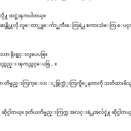
လို႔ ထင္ခဲ့ၾကပါတယ္။
 သြန္မဆန္တို႔လို လူေတာ္လူေက်ာ္ႀကီးေတြရဲ႕ စကားသံေတြ ေပၚလ
 ရိုးရွင္းလွပေပစြ။
လည္း ၾကည္လင္ေပစြ .. ။
 တိမ္မည္းကြက္ေလး ႏွစ္ကြက္သံုးကြက္ရိွေနတာကို သတိထားမိ
ုင္ပါတယ္။ ဒုတိယတိမ္မည္းကြက္က အလင္းရဲ႕အလ်င္နဲ႔ ဆိုင္ပါတယ