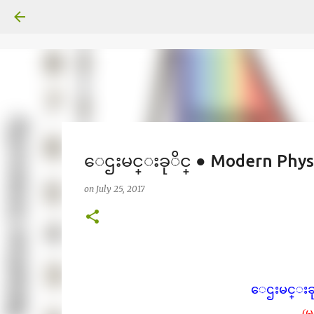
ေဌးမင္းခုိင္ ● Modern Physic
on
July 25, 2017
ေဌးမင္းခုိ
(မ