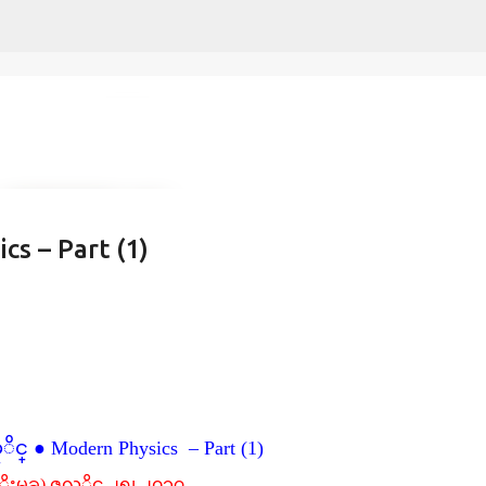
Skip to main content
s – Part (1)
င္ ● Modern Physics – Part (1)
ုိးမခ) ဇူလုိင္ ၂၅၊ ၂၀၁၇