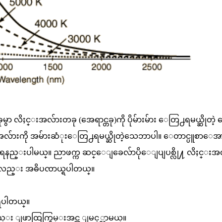
မွာ လိႈင္းအလ်ားတခု (အေရာင္တခု)ကို ပိုမ်ားမ်ား ေတြ႕ရမယ္ဆိုတဲ့
းအလ်ားကို အမ်ားဆံုးေတြ႕ရမယ္ဆိုတဲ့သေဘာပါ။ ေတာင္ပူစာေအ
းပါမယ္။ ညာဖက္က ဆင္ေျခေလ်ာပိုေျပျပစ္လို႔ လိႈင္းအလ
လို႔လည္း အဓိပၸာယ္ရပါတယ္။
႔ ရပါတယ္။
 တနည္း ျဖာထြက္စြမ္းအင္က ျမင့္လာမယ္။