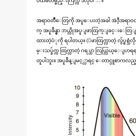
ပထမတိမ္မည္းကြက္က ဒီလိုပါ … ။
အရာဝတၳဳေတြကို အပူေပးတဲ့အခါ အဲဒီ့အရာဝတၳ
က္ အပူခ်ိန္မွာ ဘယ္လိုအပူျဖာထြက္ျခင္းေတြ
ထားတဲ့ပံုကို ရပါတယ္။ (ျဖာထြက္လာတဲ့ လွ်ပ္စစ္သံလ
မ္းသပ္ခ်က္က ထြက္လာတဲ့ ဂရပ္ဟာ လြယ္လြယ္ေျပာ
တူပါဘူး။ အပူခ်ိန္ျမင့္လာရင္ ေတာင္ပူစာကလည္