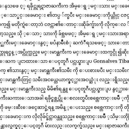
 ့ခ်င္းလုပ္ေနသၿဖ င့္ ရခိုင္ဘုရင္ရာဇာႀကီးက အိမ္ေရွ ့မင္းသား မင္းခေ
ု ့ေသာ္မင္းခေမာင္း ၏တပ္ပ ်က္ၿပီး မင္းခေမာင္းကိုယ္တိုင္ ငဇင
 ဆက္၍ မတိုက္ရဲေတာ့ဘဲ ငဇင္ကာ၏ေတာင္းဆိုခ်က္မ်ားကို လိုက္ေလ
ာ့သည္။ သို ့ေသာ္ သားကို ခ်စ္သၿဖင့္ အိမ္ေရွ ့မင္းသားအရာ
ႀကီးမင္းခေမာင္းနွင့္ ၿပႆနာမ်ိဳးစံု ႀကံဳရသၿဖင့္ သားေတ
ဘုရင္ခန္ ့အပ္လိုက္သည္။ မင္းမာန္ႀကီးက မင္းခေမာင္းထက္ပင္ပို ၍ဆိ
င္ဟုေႀက ျငာထားေသာ ေပၚတူဂီ ပင္လယ္ဓားျပ Gonsalves Tiba
းလ္ဗက္ ၏သားနွင့္ မင္းမာန္ႀကီး၏သမီး ကို ေပးစားၿပီး မင္းသမီး
မာန္ႀကီးတြင္ သမီးအငယ္တေယာက္နွင့္သားအငယ္ဆံုး လည္းရွိသည္။
ိသည္။ မင္းမာန္ႀကီးသည္ မိမိ၏ရန္သူ ေပၚတူဂီပင္လယ္ဓားျပ နွင့္သား
းႀကားေသာအခါ ရခိုင္စစ္တပ္ကို ေစလႊတ္ၿပီးစစ္တေကာင္းၿမိဳ ့ကို
းမ်ားကို ဖမ္းဆီးေခၚေဆာင္ခဲ့ရန္ အမိန္ ့ေပးသည္။ စစ္တေကာင္းကို တိ
င္းခေမာင္းက လိုလိုခ်င္ခ်င္တာဝန္ယူသည္။ စစ္တေကာင္းၿမိဳ ့သိမ္းတိုက္
ဂြန္ဆားလ္ဗက္နွင့္ေပၚတူဂီ မ်ားလည္းလက္နက္ခ်သည္။ မင္းရာဇာႀက