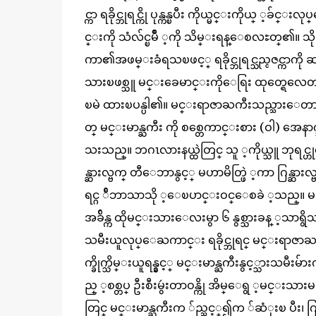
င္ကာ ရခိုင္ဘုရင္ကို ပုန္ကန္ၿပီး ကိုယ္မင္းကိုယ္
င္းကို သံလ်င္ၿမိဳ ့ကို သိမ္းရန္ေစလႊတ္၏။ သိ
ကာ၏အဖမ္းခံရသၿဖင့္ ရခိုင္ဘုရင္သည္ငဇင္ကာကို
သားၿဖစ္သူ မင္းခေမာင္းကိုေရြး ထုတ္ရေလေတ
ၿမဲ ထားၿပန္ပါ၏။ မင္းရာဇာႀကီးသည္သားေတာ္
တ္ မင္းမာန္ႀကီး ကို စစ္တေကာင္းစား (ဝါ) အေနာက္
သးသည္။ ဘဂၤလားနယ္ထဲတြင္ သူ ့ကိုယ္သူ ဘုရ
န္ဆားလ္ဗက္ တီေဘာနွင့္ မဟာမိတ္ဖြဲ ့ကာ ဂြန္ဆာ
ရင္ဂ ်ီဘာသာသို ့ေၿပာင္းဝင္ေစခဲ ့သည္။ မင္း
အခ်ိန္က ထိုမင္းသားေလးမွာ ၆ နွစ္သားခန္ ့သာရွ
သမီးယူလုပ္ေႀကာင္း ရခိုင္ဘုရင္ မင္းရာဇာႀကီ
က္ခိုက္သိမ္းယူရန္နွင့္ မင္းမာန္ႀကီးနွင့္သားသမီ
ည္ ့စစ္တပ္ ဦးစီးမွဴးတာဝန္ကို အိမ္ေရွ ့မင္းသားမ
တြင္ မင္းမာန္ႀကီးက ်ည္သင့္၍က ်ဆံုးၿ ပီး၊ 