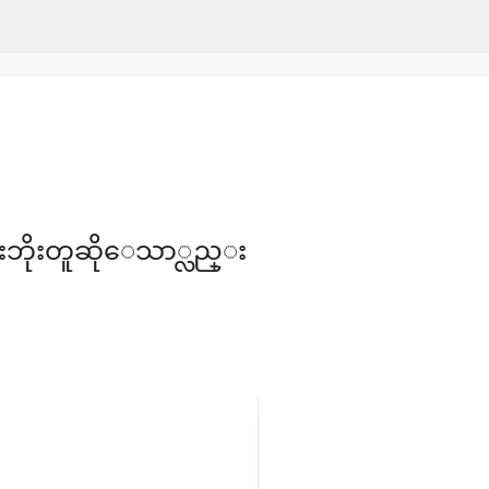
Skip to main content
ဳးဘိုးတူဆိုေသာ္လည္း