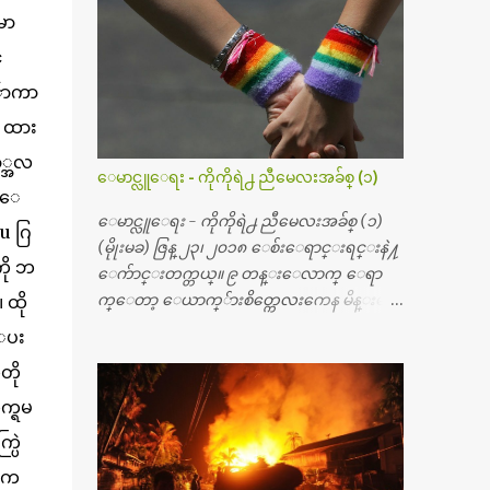
မ္းသြားလို႔ အရိုးအစားထိုးကုသျခင္း လုပ္ပါ
မာ
တယ္။ အရိုးအထူးကု ဆရာဝန္က ဝိတိုရိယေဟာ္တ
္
ယ္လိုအခန္းမွာ တရက္ က်ပ္ ၃ ေသာင္းနဲ႔ေနေ
စၿပီး၊ အာရွေတာ္ဝင္ခြဲစိတ္ခန္းကို ငွားရမ္းခြဲစိ
 ်ာကာ
တ္ အရိုးအစားထိုးကုပါတယ္။ ေဆးစစ္၊ေဆး
 ထား
ဝယ္၊ ခြဲစိတ္ကု၊ အရိုးအစားထိုးပစၥည္း စတဲ့စရိ
ာ္အလ
တ္ေတြနဲ႔ေဆးရံုမွာ ၂ ပတ္ေနထိုင္စရိတ္ သိ
ေမာင္လူေရး - ကိုကိုရဲ႕ ညီမေလးအခ်စ္ (၁)
န္း ၇၀ ေလာက္ ကုန္သြားပါတယ္။ သူငယ္ခ်င္းျ
ုးေ
ဖစ္သူကို လာေတြ႔ရင္း ဟိုတယ္လို သန္႔ရွင္း
ေမာင္လူေရး - ကိုကိုရဲ႕ ညီမေလးအခ်စ္ (၁)
u ဂြ
သပ္ရပ္တဲ့ ဝိတိုရိယေဆးရံုမွာ စီတီစကင္ နဲ႔ အမ္အာ
(မိုုးမခ) ဇြန္ ၂၃၊ ၂၀၁၈ ေစ်းေရာင္းရင္းနဲ႔
ကို ဘ
အိုင္1 စက္ခန္းကိုေတြ႔လို႔ေမးၾကည့္ေ
ေက်ာင္းတက္တယ္။ ၉ တန္းေလာက္ ေရာ
တာ့ တခါစမ္းရင္ က်ပ္တသိန္းေက်ာ္ က်သင့္တ
က္ေတာ့ ေယာက္်ားစိတ္ကေလးကေန မိန္းမစိ
 ထို
ယ္သိရပါတယ္။ တခါတေလ ကိုယ္လက္ေျခ၊
တ္ေလး ေပါက္လာတယ္။ အေဖတို႔က လက္ဖက္ရ
ေပး
ဦးေႏွာက္ေတြ အေသးစိတ္ၾကည့္လိုရင္ ဒီစက္ၾ
ည္နဲ႔ ထပ္တရာေရာင္းတယ္။ အဲဒါ ဝိုင္းကူ
တို
ကီးေတြနဲ႔ စမ္းသပ္ရပါတယ္။ ခႏၱာကိုယ္အစိတ္ပို
တာေပါ့။ မိန္းကေလး အေပါင္းအသင္းလ
င္း ကလီစာေတြကိုၾကည့္ရႈတဲ့ အာလထ
ည္း မ်ားတယ္။ ငယ္ငယ္တုန္းကေတာ့ အမေတြနဲ႔
ုက္ရမ
ရာေဆာင္း2 စက္ေတြကေတာ့ ေစ်းသိပ္မႀ
ေနတာဆုိေတာ့ သနပ္ခါးေလးေတြ လိမ္း
ပြဲ
ကီးလို႔ ျမန္မာျပည္ေဆးရံုတိုင္းရွိပါတယ္။
တယ္။ ပန္းပန္တယ္။ မိန္းကေလး အဝတ္အစားေ
ီးက
တစ္ခါစမ္းရင္ က်ပ္တစ္ေသာင္းေလာက္ က်သ
တြကိုလည္း ခုိးဝတ္တယ္။ မိန္းမစိတ္ရွိေတာ့