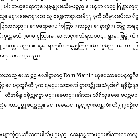
တာ္ ၂ ပါး ဘယ္ေရာက္ေနမွန္ုးမသိၿဖစ္မည္ ေၾက ာင့္ ဂြန္ဆားလ္ဗက
 မင္းခေမာင္းသ ည္ စစ္တေကာင္းၿမိ္ု ့ကို သိမ္းၿပီးလ ််င္ၿ
ေဖြေသာလည္း ေၿခရာေပ ်ာက္သြာ းသည္။ ေနာက္ဆံုးတြင္မွ ဘရင္ဂ 
ီပိုက္နက္တခုသို ့ေခ ၚသြားေႀကာင္း သိရသၿဖင့္ ရွာေဖြမွု ကို
ု ့ၿပန္လာသည္။ ၿပန္ေရာက္ၿပီး တနွစ္အတြင္းမွာပင္ခမည္းေတာ္နတ္
ဆက္ခံရေလေတာ ့သည္။
သည္ ေနာင္တြင္ ေဒါင္မာတင္ Dom Martin ဟူေသာေပၚတူဂ
င္ ေ ပၚတူဂီတို ့က ၎မင္းသားေဒါင္မာတင္ကို အသံုးခ်၍ ရခိုင္ထီးန
။ ထိုအခ်ိန္က ရခိုင္ဘုရင္မွာ မင္းခေမာင္း၏သား သီရိသုဓမၼ ၿဖစ္သၿဖ
ေတာ္စပ္သူၿဖစ္သည္။ မင္းခေမာင္းနွင့္မင္းမာန္ႀကီး တို႔ႏွစ္ဦး
ို ၿမန္မာတိုင္းသိႀကပါလိမ္ ့မည္။ အေနာ္ရထာမင္း၏သားေစာလူ