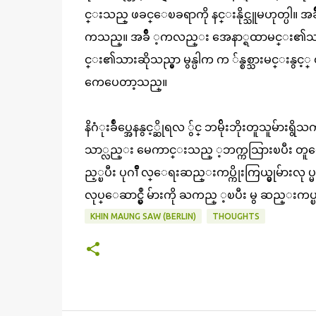
င္းသည္ ဖခင္ေၿခရာကို နင္းနိုင္သူမဟုတ္ပါ။ အ
ကသည္။ အခ်ိဳ ့ကလည္း အေနာ္ရထာမင္း၏သားမ
င္း၏သားဆိုသည္မွာ မွန္ပါက က ်န္စစ္သားမင္းန
ကေပေတာ့သည္။
နိဂံုးခ်ဳပ္အေနနွင့္ဆိုရလ ်ွင္ ဘမ်ိုးဘိုးတူသူမ်ား
သာ္လည္း မေကာင္းသည္ ့ဘက္ကသြားၿပီး တူေနၿ
ည့္ၿပီး ပုဂၢိဳ လ္ေရးဆည္းကပ္ကိုးကြယ္မွုမ်ားလု ပ္မ
လုပ္ေဆာင္မွဳ မ်ားကို ႀကည္ ့ၿပီး မွ ဆည္းက
KHIN MAUNG SAW (BERLIN)
THOUGHTS