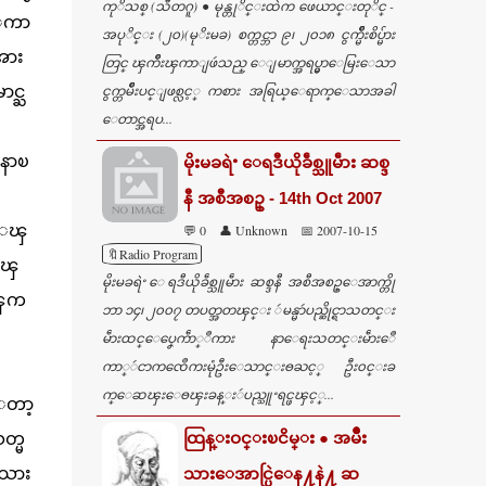
ကုိသစ္ (သီတဂူ) ● မုန္တုိင္းထဲက ဖေယာင္းတုိင္ -
ဲေကာ
အပုိင္း (၂၀)(မုိးမခ) စက္တင္ဘာ ၉၊ ၂၀၁၈ ငွက္မ်ိဳးစိပ္မ်ား
အား
တြင္ ၾကိဳးၾကာျဖဴသည္ ေျမာက္အရပ္မွာေမြးေသာ
င္ႀ
ငွက္တမ်ိဳးပင္ျဖစ္လင့္ ကစား အရြယ္ေရာက္ေသာအခါ
ေတာင္အရပ...
ာနာၿ
မိုးမခရဲႚ ေရဒီယိုခဵစ္သူမဵား ဆစ္ဒ
နီ အစီအစဥ္ - 14th Oct 2007
္ေၾ
💬 0
👤 Unknown
📅 2007-10-15
🔖Radio Program
ုၾ
မိုးမခရဲႚ ေရဒီယိုခဵစ္သူမဵား ဆစ္ဒနီ အစီအစဥ္ေအာက္တို
ာၾက
ဘာ ၁၄၊ ၂၀၀၇ တပတ္အတၾင္း ဴမန္မာဴပည္ဆိုင္ရာသတင္း
မဵားထင္ေပၞေကဵာ္ဳကား နာေရးသတင္းမဵားေဳ
ကာ္ဴငာကၸေဳကးမုံဦးေသာင္းႎႀင့္ ဦး၀င္းခ
က္ေဆၾးေႎၾးခန္းဴပည္သူႚရင္ဖၾင့္...
ေတာ့
တ္မ
ထြန္းဝင္းၿငိမ္း ● အမ်ဳိး
းသား
သားေအာင္ပြဲေန႔နဲ႔ ဆ