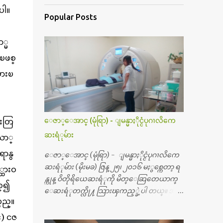
ပါ။
Popular Posts
ာ္မ
ၿဖစ္
်ားၿ
ီးတြ
ေဇာ္ေအာင္ (မုံရြာ) - ျမန္မာႏိုင္ငံပုဂၢလိကေ
ဆးရံုမ်ား
ေသာ္
ရာနွ
ေဇာ္ေအာင္ (မုံရြာ) - ျမန္မာႏိုင္ငံပုဂၢလိကေ
ဆးရံုမ်ား (မိုးမခ) ဇြန္ ၂၅၊ ၂၀၁၆ မႏွစ္ကေတာ့ ရ
့ထားဝ
န္ကုန္ ဝိတိုရိယေဆးရံုကို မိတ္ေဆြတေယာက္
စ္၍
ေဆးရံုတက္လို႔ သြားၾကည့္ခဲ့ပါ တယ္။ အရ
သည္။
က္ေသာက္ျခင္းဒဏ္ေၾကာင့္ အသက္
၅၀ အရြယ္မွာ ေပါင္ညႇပ္ရိုးတြင္း ခ်င္ဆီေတြ ကုန္ခ
ၚ) ငဇ