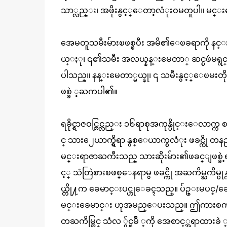
သာ္လည္း၊ အဖိုးနွင့္ေတာ့လံုးဝမတူပါ။ မင္
အေမတူသမီးမ်ားၿဖစ္ၿပီး အမိ၏ေၿခရာကို နင္းခဲ့သူ
ယ္ႏု၊ ၎၏သမီး အလယ္နန္းမေတာ္ ဆင္ၿဖဴမရွင္ 
ပါသည္။ နန္းမေတာ္မယ္နု၊ ၎ သမီးနွင့္ေၿမးတိ
ဖစ္ခဲ ့ႀကပါ၏။
ရခိုင္ရာဇဝင္တြင္လည္း ၁၆ရာစုအကုန္ပိုင္းေလာက္က 
င္ သား၂ေယာက္ရွိရာ နွစ္ေယာက္စလံုး ဖခင္ကို 
မင္းရာဇာႀကီးသည္ သားဆိုးမ်ား၏ဖခင္ျဖစ္ခ
င့္ သံတြဲစားၿဖစ္ေနရာမွ ဖခင္ကို အႀကိမ္ႀကိမ္ပုန
ယ္တို႔က ခေမာင္းပင္ဟုေခၚသည္။ ပ်ဥ္းမပင္/
မင္းခေမာင္း ဟုအမည္ေပးသည္။ ဤကားစကားခ်ပ
တႀကိမ္တြင္ သံလ ်ွင္ၿမိဳ ့ကို အေစာင့္အရာထားခ