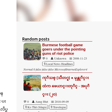
Random posts
Burmese football game
goers under the pointing
guns of riot police
💬 0
👤 Unknown
📅 2008-11-23
🔖Local News Headlines
Normal 0 false false false MicrosoftInternetExplorer4
ကုိသစ္ (သီတဂူ) ● မုန္တုိင္း
ထဲက ဖေယာင္းတုိင္ - အပုိ
ာန
င္း (၂၀)
ေပး
💬 0
👤 Aung Htet
📅 2018-09-09
🔖Ko Thit (Sitagu)
🔖Travelogue
ိပ္ၿ