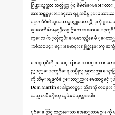
ဂြန္ဆားလ္ဗက္အား သတ္လိုက္လ ်ွင္ မိမိ၏ေၿမးေ
အားအရွင္ဖမ္းေခၚလာ ရန္ အမိန္ ့ေပးထားသည္။
ခင္း မိမိ၏တူေတာ္နွင့္တူမေတာ္တို ့ကို ရွာ
န္းႀကီးမ်ားနွင့္သီလရွ င္မ်ားက အၿခားေပၚတူဂ
က္ေလ ်ာ ့လိုက္ၿပီး ေၿမာက္ဦးၿ မိဳ ့ေတာ္သိ
ာစံသၿဖင့္ မင္းခေမာင္းရခိုု္င္ထီးနန္းကို 
ေပၚတူဂီတို ့ေခၚသြားေသာမင္းသား ကေလး
ည္ၿဖင့္ေပၚတူဂီေရ တပ္ဗိုလ္ၿဖစ္လာသည္။ ေနာင္တြ
ကို သိမ္းရန္ႀကံခဲ ့ေသာ္လည္း မေအာင္ၿမင္ခဲ ့ပါ
Dom Martin ေဒါင္မာတင္နွင့္ ညီအကို တဝမ္းကြဲ
သည္ ဘမ်ိဳးဘိုးတူ သူမ်ားမဟုတ္ၾကပါ။
ပုဂံေခတ္တြင္ ထင္ရွားေသာ အေနာ္ရထာမင္း က