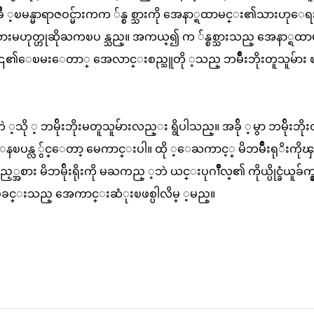
ခ်ိဳ ့ၿမန္မာရာဇဝင္မ်ားကက ်န္စ စ္သားကို အေနာ္ရထာမင္း၏သားဟုေ
ဟုတ္ဟုဆိုႀကၿပ န္သည္။ အကယ္၍ က ်န္စစ္သားသည္ အေနာ္ရထာ
ွင့္ ၎၏ေၿမးေတာ္ အေလာင္းစည္သူတို ့သည္ ဘမ်ိဳးဘိုးတူသူမ်ား ၿ
ရွိသကဲ ့သို ့ ဘမ်ိုးဘိုးမတူသူမ်ားလည္း ရွိပါသည္။ အခ်ို ့မွာ ဘမ်ိုးဘိ
ပန္လ ်ွင္ေတာ့ မေကာင္းပါ။ ထို ့ေႀကာင့္ မိဘမ်ိဳးရုိးကိ
ည့္အစား မိဘမ်ိုးရိုးကို မႀကည္ ့ဘဲ ယင္းပုဂၢိဳလ္၏ ကိုယ္ပိုင္ခံယူခ်က္န
ပ္ၿခင္းသည္ အေကာင္းဆံုးၿဖစ္ပါလိမ္ ့မည္။