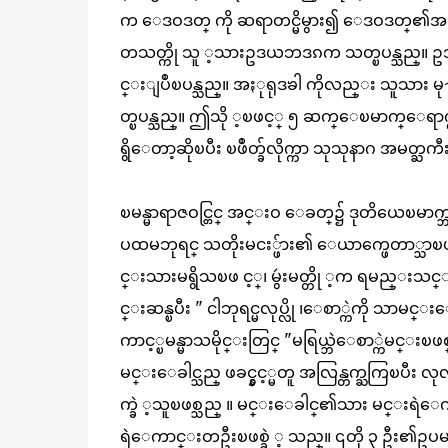
က ေဒဝဒတ္ ကို ဆရာတင္မိမွား၍ ေဒဝဒတ္၏အ
တသတ္ကို သူ ့သားဥဒယဘဒၵက သတ္ၿပန္သည္။ ဥဒ
င္းျပဳၿပန္သည္။ အႏုရုဒၶါ ကိုလည္း သူသား မ
တ္ၿပန္သည္။ ဤသို ့ၿဖင့္ ၅ ဆက္ေၿမာက္ေရာက
ရွိေတာ့ဆိုၿပီး ၿဖဳတ္ခ်လိုက္ကာ သုသုနာဂ အမ
ၿမန္မာရာဇဝင္တြင္ အင္းဝ ေခတ္၌ ဒုတိယေၿမာက္
ပထမဘုရင္ သတိုးမငး္ဖ်ား၏ ေယာက္ဖေတာ္သာၿဖ
င္းသားမရွိသၿဖ င့္၊ မွဴးမတ္တို ့က ရမည္းသ
င္းဆန္ၿပီး " ငါဘုရင္မလုပ္လို ၊ေစာ္ကဲကို သာမင
ကာင့္ၿမန္မာသမိုင္းတြင္ "မရြယ္ဘဲေစာ္ကဲမင
မင္းေခါင္သည္ ဖခင္နွင့္မတူ အလြန္တက္ႀကြၿပီး လုလင္ပ ်ိ
က္ခဲ ့သူၿဖစ္သည္ ။ မင္းေခါင္၏သား မင္းရဲေက ်
ရဲေကာင္းတဦးၿဖစ္ခဲ ့ သည္။ ၎တို ၃ ဦး၏ဥ