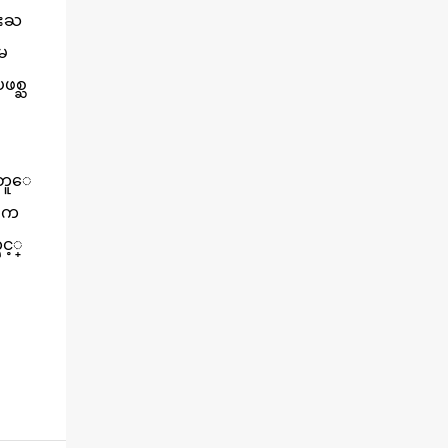
က္ တထုပ္ ေ ပး၍ ေရထဲ သို႔ ျပန္ ေ မာင္း
ရးႀ
ထုတ္လိုက္သျဖင့္ ေအာ္ဟစ္ငိုေၾကြးကာ ေလွေ
မ
ပၚျပန္ တက္သြားၾကရသည့္ ပံုမ်ားကို အခ်ိန္အေ
တာ္ၾကာ ထုတ္လႊင့္ျပသခဲ့သည္။ တဆက္တည္း
ဖစ္ႀ
တြင္ အယ္လ္ဂ်ာဇီးရား နိုင္ငံတကာ ရုပ္သံလႊင့္ဌာနက ရို
ဟင္ဂ်ာျပသနာကို ေလ့လာလုပ္ေဆာင္လွ်က္ရွိ
ေသာ ကုလသမဂၢမွအပါအ၀င္ ပုဂၢိဳလ္အခ်ိဳ ႔ကို
အင္တာဗ်ဴး လုပ္ျပီးတင္ျပသြားခဲ့သည္။ လူ႕အခြ
ုးတူေ
င့္အေရးေစာင့္ၾကည့္ေရး အဖြဲ႕ (Human
ုၾက
Rights Watch) မွ Brad Addam ...
ွင့္