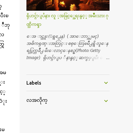
င့္ပါတယ္။ စာေရးသူ လြန္ခဲ့တဲ့ (၂)...
ရွိေပမယ့္ ကိုယ့္ကိုယ္ကို မိန္းမစိတ္ေပါက္မွန္း
္
သိတာက ၉ တန္း၊ ၁၀ တန္းေလာက္ကမွ။ ညီအ
ပီးၿ
ရိုဟင္ဂ်ာျပႆနာ၊ လူ ့အခြင့္အေရးနွင့္ အမ်ိဳးသား ဂု
စ္ကို ေမာင္နွမ အားလံုး ၆ ေယာက္ရွိတယ္။ အစ္ကို ၃
်ီဘု
ဏ္သိကၡာ
ေယာက္၊ အစ္မ ႏွစ္ေယာက္။ အစ္ကိုေတြက
လည္း သူ႔ အေပါင္းအသင္းနဲ႔ သူဆိုေ
 လ
ေအ ာင္ထူး (ေရွ႕ေန) ( အာေဘာ္အျမင္)
တာ့ အမေတြနဲ႔ဘဲ ေပါင္းတယ္။ ျပီးေတာ့
အဓိကရုဏ္းအတြင္း စစ္ေတြၿမိဳ႕ရွိ လူေန
ရြ
အေဖကလည္း ေယာက္်ားဆုိ ေယာ
ရပ္ကြက္တခ်ိဳ႕ မီးေလာင္ေနစဥ္(Photo: Getty
က္်ားေလးလုိဘဲ ေနေစခ်င္တယ္။ အေဖ့ကို
Image) ရိုဟင္ဂ်ာျပ ႆ နာနွင့္ ဆက္စပ္ျပီး ေ
ေၾကာက္လည္း ေၾကာက္ရတယ္။ ေယာ
ဒၚေအာင္ဆန္းစုၾကည္သည္ နိုဘယ္ဆုန ဲ႔ မထိုက္တ
က္်ားဘဝဆုိတာ ျမင့္ျမတ္တယ္ေပါ့။ ေယာ
န္ေၾကာင္း လူသိရွင္ၾကား စြပ္စြဲခ်က္ ေပၚထြ
ီအမ
က္်ားေလး စိတ္လည္း ရွိေအာင္ ဘာသာေရး
က္လာခဲ့သည္။ ဇူလိုင္လ ၂၃ ရက္္ ေန႕ တြင္ အယ္လ္ဂ်ာ
န္း
Labels
လည္း လုိက္စားေအာင္ တန္ခူးလဆုိ တစ္လ
ဇီးရား နိုင္ငံတကာ ရုပ္သံလႊင့္ဌာနမွ ရိုဟင္ဂ်ာလူထု
လံုး ကိုရင္ ဝတ္ခုိင္းတယ္။ ေက်ာင္းမွာဆုိ
င့္
မ်ား ဘ၀ပ်က္ေနၾကသည့္ ပံုမ်ား၊ စခန္းအ
ရင္ ေယာက္်ားေလးေတြက ကိုယ့္ကို ဘာ
လအလိုက္
တြင္းေနထိုင္ရာ တြင္လည္း အကူအညီမ်ား မရ
လံုး
ပဲျဖစ္ျဖစ္ မၾကားတၾကား စရင္စတယ္။
ရွိ၍ စားရမဲ့ေသာက္ရမဲ့ ျဖစ္ေနပံုမ်ား၊ ဘဂၤ
အေျခာက္ ဘာညာေပါ့၊ အာ့့လုိေလးေတြ
လားေဒ႕ရွ္ နိုင္ငံဘက္သုိ႕ ေလွျဖင့္ကူးေျ
စတာေပါ့။ ကိုယ္ကလည္း ရန္မျဖစ္ခ်င္ေတာ့ ျပန္
ပးရန္ ၾကိဳးစားေသာ္လည္း အဆိုပါ နုိင္ငံရွိ
မေျပာဘူး ေရွာင...
အာဏာပိုင္မ်ားက လက္မခံပဲ ထမင္းထုပ္ တေယာ
းမ