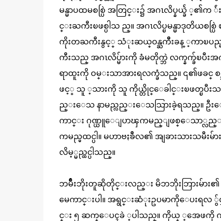
မန္မာပထမစစ္ပြဲ အတြင္း၌ အဂၤလိပ္နယ္ခ်ဲ ့၏က ်ဴး
င္းႀကီးၿဖစ္ပါသ ည္။ အဂၤလိပ္ၿမန္မာဒုတိယစစ္
ကိုးတႀကီးနွင့္ သံုးဆယ္ဝန္ႀကိီးခန္ ့ကာၿပည္ၿ
ကီးသည္ အဂၤလိပ္မ်ားကို ခံမတိုက္ဘဲ လက္နက္ခ်
ရာထူးကို ဝမ္းသာအားရလက္ခံသည္။ ၎၏ဖခင္ စစ္သူႀ
ဖင့္ သူ ့သားကို သူ ကိုယ္တိုင္ေခါင္းၿဖတ္ၿပီး
ည္းေသ နာမည္လည္းေသသြားခဲ့ရသည္။ ဦးေမ ာ
ကာင္း ဂုဏ္ယူေျပာၾကမည္ျဖစ္ေသာ္လည္း ဥ
ကမည္မထင္ပါ။ မဟာဗႏၶဳလ၏ အျခားသားသမီးမ
လိမ့္မည္ထင္ပါသည္။
ဘမ်ိဳးဘိုးတူဆိုတိုင္းလည္း မိဘဘိုးဘြားမ်
မေကာင္းပါ။ အရွင္းဆံုးဥပမာကိုေပးရလ ်ွင
င္း ၅ ဆက္ေပၚခဲ ့ပါသည္။ ကိုယ္ ့အေဖကို က