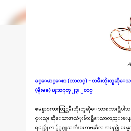
A
ခင္ေမာင္ေစာ (ဘာလင္) - ဘမ်ိဳးဘိုးတူဆိုေသ
(မိုးမခ) ၾသဂုတ္ ၂၃၊ ၂၀၁၇
ၿမန္မာစကားတြင္ဘမ်ိဳးဘိုးတူဆိုေ သာစကားရ
င္းသူ၊ ဆိုေသာအသံုးမ်ားရွိေသာလည္းေနရာတိ
ရမည္ဆို လ ်ွင္စစ္သူႀကီးမဟာဗႏၶဳလ အမည္ကို ၿ