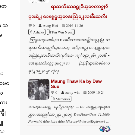
အဇာ
ရာႀကီးသခင္ကုိယ္ေတာ္မႈိ
င္းရဲ႕ ေနရွင္နယ္ေဒးဘြဲ႕ေလးခ်ဳိးႀကီး
 က သ
💬 0
👤 Aung Htet
📅 2016-11-26
🔖Articles
🔖Tun Win Nyein
မ
ထြန္းဝင္းၿငိမ္း ● အမ်ဳိးသားေအာင္ပြဲေန႔နဲ႔ ဆ
ရာႀကီးသခင္ကုိယ္ေတာ္ မႈိင္းရဲ႕ ေနရွင္နယ္ေ
ဒးဘြဲ႕ေလးခ်ဳိးႀကီး (မုိးမခ) ႏုိဝင္ဘာ ၂၆၊ ၂၀၁၆ ●
အေရးႀကီးလွ်င္ျဖင့္၊ ေသြးနီးရာပါစၿမဲေပ
။
မုိ႔၁၉၂ဝ မွာ ကိုလု...
ီမ
Maung Thaw Ka by Daw
လဝၿင
Suu
ေႀ
💬 0
👤 zarny win
📅 2009-10-24
🔖Memories
သား
ေမာင္ေသာ္က သုိ႔မဟုတ္ ... ေအာင္ဆန္းစုၾက
ခို
ည္ေအာက္တုိဘာ ၂၄၊ ၂၀၀၉ TrueFasterUser 11.5606
သူ
Normal 0 false false false MicrosoftInternetExplorer4 ...
းေ