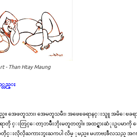
rt - Than Htay Maung
ာ္လည္း
ွိပါသည္။ အေဖတူသား၊ အေမတူသမီး၊ အဖေၿခရာနင္းသူူ အမိေၿခရ
ု င္းတြင္ေတာ့ဘမ်ိဳးဘိုးမတူတတ္ပါ။ အထင္ရွားဆံုးဥပမာကို 
မန္မာတိုင္းလိုလိုႀကားဘူးႀကပါ လိမ္ ့မည္။ မဟာဗႏၶဳလသည္ အဂၤလ