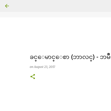
ခင္ေမာင္ေစာ (ဘာလင္) - ဘမ်ိ
on
August 23, 2017