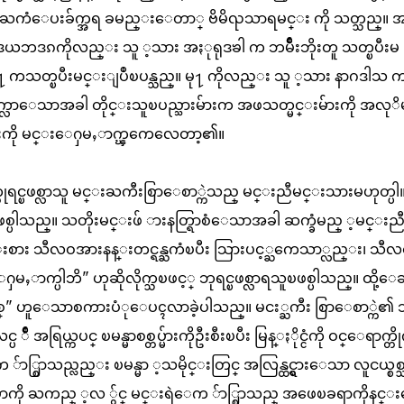
ႀကံေပးခ်က္အရ ခမည္းေတာ္ ဗိမိၺသာရမင္း ကို သတ္သည္။ 
ယဘဒၵကိုလည္း သူ ့သား အႏုရုဒၶါ က ဘမ်ိဳးဘိုးတူ သတ္ၿပီးမ
ု႑ ကသတ္ၿပီးမင္းျပဳၿပန္သည္။ မု႑ ကိုလည္း သူ ့သား နာဂဒါသ
္လာေသာအခါ တိုင္းသူၿပည္သားမ်ားက အဖသတ္မင္းမ်ားကို အလုိ
တ္ႀကီးကို မင္းေႁမႇာက္ၾကေလေတာ့၏။
ဘုရင္ၿဖစ္လာသူ မင္းႀကီးစြာေစာ္ကဲသည္ မင္းညီမင္းသားမဟုတ္ပါ
စ္ပါသည္။ သတိုးမင္းဖ် ားနတ္ရြာစံေသာအခါ ဆက္ခံမည္ ့မင္းည
င္းစား သီလဝအားနန္းတင္ရန္ႀကံၿပီး သြားပင့္ႀကေသာ္လည္း၊ သီ
္းေႁမႇာက္ပါဘိ" ဟုဆိုလိုက္သၿဖင့္ ဘုရင္ၿဖစ္လာရသူၿဖစ္ပါသည္။ ထို့
္းၿဖစ္" ဟူေသာစကားပံုေပၚလာခဲ့ပါသည္။ မငး္ႀကီး စြာေစာ္ကဲ၏ 
ဳ အရြယ္ကပင္ ၿမန္မာစစ္တပ္မ်ားကိုဦးစီးၿပီး မြန္ႏိုင္ငံကို ဝင္ေရာက္တိုက္
ာ္စြာသည္လည္း ၿမန္မာ ့သမိုင္းတြင္ အလြန္ထင္ရွားေသာ လူငယ္စစ္
ပမာကို ႀကည္ ့လ ်ွင္ မင္းရဲေက ်ာ္စြာသည္ အဖေၿခရာကိုနင္