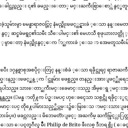
းေခါင္သည္လည္း ၎၏ ခမည္းေတာ္ မင္းႀကီးစြာေစာ္ကဲ နွင့္မတူ
မ်ားမွာ ၿမန္မာရာဇဝင္တြင္ နံမည္ဆိုးၿဖင့္ထင္ရွားခဲ ့ေသာ နန္းမေတ
နွင့္ ဆင္ၿဖဴမရွင္၏သမီး သီေပါမင္း၏ မေဟသီ စုဖုယားလတ္တို ့
ု ့မွာေတာ့ နံမည္ဆိုးနွင့္ေက ်ာ္ႀကားခဲ ့ေသ ာ အေမတူသမီးမ
စၿပီး ၁၇နွစ္ရာစုအစပိုင္းတြင္ နန္းစံခဲ ့ေသာ ရခိုင္ဘုရင္ ရာဇာႀက
တနည္းနည္းၿဖင့္ဆန္ ့က ်င္သူမ်ား ၿဖစ္သည္။ တနည္းအားျဖင့္ဆိုရ
ဲ့ရပါသည္။ သားေတာ္ႀကီးမင္းခေမာင္းသည္ အိမ္ေရွ ့မင္းအ
္ကန္သည္။ (ျမန္မ ာတို႔က ပ်ဥ္းမပင္ ဟုေခၚေသာ သစ္ပင္ကို ရခိုင္ႏွင္
ခေမာင္းပင္ တို႔ေပါမ်ားသည့္ဆိပ္ကမ္း၌ေမြးေသ ာမင္းသားျဖ
္။) ဖခင္ကလည္း မိဘေမတၱာျဖင့္ အႀကိမ္ ႀကိမ္ခြင့္လႊြတ္
ဲ ့ေသာ ေပၚတူဂီလူ မ်ိဳး Philip de Brito ဖီးလစ္ ဒီဘရစ္တို ( ေခ