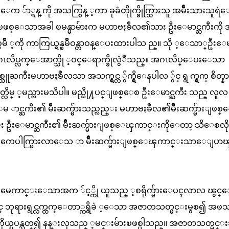
ေက ်ာ္ရန္ ကို အသက္စြန္ ့ကာ ခုခံတိုုက္ခိုက္သြားသူ အမ်ိဳးသားသူရ
ပြဲ ၿဖစ္ေသာအခါ ၿမန္မာမ်ားက မဟာဗႏၶဳလ၏သား ဦးေမာင္ႀကီးကို 
မိဳ ့ကို ကာကြယ္ရန္ၿမိဳဝန္တာဝန္ေပးထားပါသ ည္။ သို ့ေသာ္ဦးေမာ
ၿပီးအဂၤလိပ္လက္ေအာက္သို ့ဝင္ေရာက္ခိုလွံဳသည္။ အဂၤလိပ္ေပးေသာ
ကီးမဟာဗႏၶဳလသာ အသက္ရွင္လ ်ွက္ရွိေနပါလ ်ွင္ ရွ က္ရွက္ စိတ္န
သတ္လိမ္ ့မည္လားမသိပါ။ မည္သို႔ပင္ျဖစ္ေစ ဦးေမာင္ႀကီး သည္ လူလ
င္ႀကီး၏ မ်ိဳးဆက္မ်ားသည္လည္း မဟာဗႏၶဳလ၏မ်ိဳးဆက္မ်ားျဖစ
ီးေမာင္ႀကီး၏ မ်ိဳးဆက္မ်ားျဖစ္ေၾကာင္းကိုေတာ့ သိေစလိ
်ားကေပါက္ဖြားလာေသ ာ မ်ိဳးဆက္မ်ားျဖစ္ေၾကာင္းသာေျပ
ား၏ မေကာင္းေသာအက ်င့္ကို ယူသည္ ့စရိုက္မ်ားေပၚလာလ ၽွင္
္ ဘုရားရွင္လက္ထက္ေတာ္ကရွိခဲ ့ေသာ အဇာတသတ္မင္းမွစ၍ အဖသ
ိုယ္ၿပန္သတ္၍ နန္းလုသည္ ့မင္းမ်ားၿဖစ္ပါသည္။ အဇာတသတ္မင္