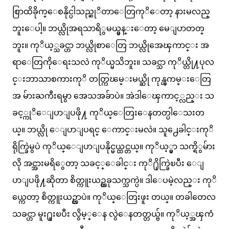
စြာထိခိုက္ေစနိုင္ပါသည္ဆုိတာေတြကုိေတာ့ နားမလည္
ဘူးေပါ့။ ဘယ္လိုအရသာရိွမယ္မွန္းေတာ့ မေျပာတတ္
ဘူး။ ကုိယ့္သခင္ဟာ ဘယ္လိုစာေတြ ဘယ္လိုအေၾကာင္း အ
ရာေတြကိုေရးသလဲ ကုိယ္မသိဘူး။ သခင္သာ ကုိယ္တို႔ပုလ
င္းဘာသာစကားကုိ တတ္ကြၽမ္းမယ္ဆို ကုန္ၾကမ္းေတြ
အ မ်ားႀကီးရမွာ အေသအခ်ာပဲ။ အဲဒါေၾကာင့္လည္း သ
ခင့္ကုိေျပာျပဖို႔ ကုိယ္ေတြးေနတတ္ပါေသးတ
ယ္။ ဘယ္လို ေျပာျပရင္ ေကာင္းမလဲ။ သူ႕ေခါင္းကုိ
ရိုက္ခြဲမွပဲ ကုိယ္ေျပာျပနိုင္မယ္ထင္တယ္။ ကုိယ့္မွာ သက္ရိွမ်ား
လို အင္အားမရိွေတာ့ သခင့္ေခါင္း ကုိ႐ိုက္ခြဲၿပီး ေျ
ပာျပဖို႔ဆိုတာ စိတ္ကူးယဥ္တခုသက္သက္ပဲ။ ဒါေပမဲ့လည္း ကုိ
ယ္ကေတာ့ စိတ္ကူးယဥ္တာပဲ။ ကုိယ္ေတြးဖူး တယ္။ တခါတေလ
သခင္ဟာ မူး႐ူးၿပီး လွိမ့္ေန လွဲေနတတ္တယ္ဗ်။ ကုိယ့္အၾကံ