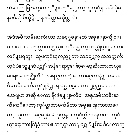
ဘီေတြ ခြၽတ္ၾကလုိ႔။ ကုိယ္ကေတာ့ သူတုိ႔ အဲဒီလိုေ
နၿပီဆို မ်က္စိမွိတ္ နားပိတ္ထားလိုက္တာပဲ။
အဲဒီအမ်ဳိးသမီးႀကီးဟာ သခင့္အခန္းထဲ အခုေနာက္ပိုင္း
ခဏခဏ ေရာက္လာတတ္တယ္။ ကုိယ္ကေတာ့ ဘယ္လိုမွစဥ္း စား
လုိ႔မရဘူး။ သူမကုိၾကည့္ရတာ သခင့္ထက္ အသက္ႀကီး
တဲ့ပုံပဲ။ သူ႔ဆံပင္ကုိ အနီေရာင္ေဖ်ာ့ေဖ်ာ့ဆိုးထားတယ္။
ေရႊ ေရာင္လိုလိုပဲ။ အရင္ကလာတဲ့ ေကာင္မေလးနဲ႔ အခုအ
မ်ဳိးသမီးႀကီးတုိ႔ရဲ႕ အျပင္အဆင္ေကာ ႐ုပ္ရည္ေကာ
အေျပာ အဆို ေကာ မိုးနဲ႔ေျမလိုပဲ။ အခုအမ်ဳိးသမီးႀ
ကီးကုိေတာ့ ကုိယ္သဘာမက်မိတာ အမွန္။ ၾကာလာေ
တာ့ သူဟာ သခင့္အေမ မဟုတ္မွန္း ကုိယ္သိလာရတယ္။ ကုိ
ယ္နားၾကားလြဲခဲ့တာပဲ။ သခင္ဟာ ဘာျဖစ္လုိ႔မ်ား ဒီေလာက္