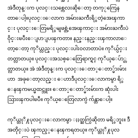
အဲဒီတုန္းက ပုလင္းသစ္ကေလးဆိုေတာ့ တက္ႂကြေန
တာေပါ့။ပုလင္းေလာက အမ်ားႀကီးရိွတဲ့အေၾကာ
င္း ပုလင္းေတြမရိွမျဖစ္တဲ့အေၾကာင္း အမ်ားႀကီးပဲ
ဝိုင္းၿပီးေျပာျပၾကတာ။ နည္းနည္းၾကာလာေ
တာ့ေတာ့ ကုိယ္လည္း ပုလင္းပါးဝလာတာပဲ။ ကုိယ္ပ်င္း
တတ္လာတယ္။ ပုလင္းအသစ္ေတြေရာက္ရင္ ကုိယ္ေပ်ာ္တ
တ္လာတယ္။ အဲ အဲဒီတုန္းက ပုလင္းေတာ္ေတာ္မ်ားမ်ား
ဟာ အခုေတာ့လည္း ေဟာဒီပုလင္းေလာကမွာ ရိွ
ေနၾကမယ္မထင္ဘူး။ ေတာ္ေတာ္မ်ားမ်ားက ဆုံးပါး
သြားၾကပါၿပီ။ ကုိယ္ေတြေလာက္ပဲ က်န္တာေပါ့။
ကုိယ္တုိ႔ပုလင္းေလာကမွာ ႏႈတ္ဆက္ပြဲဆိုတာ မရိွဘူး။ ဒီ
အတိုင္းပဲ ၾကည့္ေနၾကရတယ္။ ကုိယ္တုိ႔ပုလ