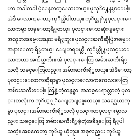
ဟာ တခါတခါ မဲ့ေနတတ္ေသးတယ္။ ပူလုိ႔ေနမွာေပါ့။
အဲဒီ ေလာက္ေတာ့ ကုိယ္သိပါတယ္။ ကုိယ္တုိ႔ပုလင္းေ
လာကမွာ တခုေတာ့ရိွတယ္။ ပုလင္းေသဆုံးျခင္း
အသုဘအခမ္းအနား မရိွဘူး။ ပုလင္းႀကိဳဆိုပြဲအခမ္း
အနားေတာ့ ရိွတယ္။ ေျပာရမယ္ဆို ကုိယ္တို႔ပုလင္းေ
လာကဟာ အက်ယ္ႀကီး။ အဲ ပုလင္းေတြ အမ်ားႀကီးရိွ
သလို သခင္ေတြလည္း အမ်ားႀကီးရိွတယ္။ အဲဒီေတာ့
ပုလင္းေလာကဆိုရာမွာ ပုလင္းေလာကကေလးေတြ
အမ်ားႀကီးေပါ့။ လြန္ခဲ့တဲ့တနွစ္မွာ အသစ္ေရာက္လာတဲ့ ပုလ
င္းတလုံးက ကုိယ့္ကုိေျပာျပဖူးတယ္။ သခင္တေယာက္
မွာ ပုလင္းအမ်ားႀကီးရိွသလို ပုလင္းတပုလင္းမွာလ
ည္း သခင္ေတြ အမ်ားႀကီးရိွခဲ့တဲ့အခ်ိန္ေတြ ရိွပါ
သတဲ့။ အစကေတာ့ ကုိယ္မ ယုံဘူး။ အခုလည္း ကုိယ္မ