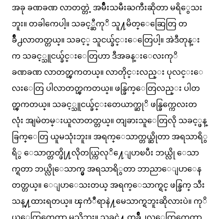
အခု ခဏခဏ လာတတ္တဲ့ အမ်ဳိးသမီးႀကီးဆိုတာ မရိွေသး
ဘူး။ တခါကေပါ့။ သခင့္ဆီကုိ သူ႔မိတ္ေဆြေတြ တ
ခ်ဳိ႕လာတတ္တယ္။ သခင့္ သူငယ္ခ်င္းေတြေပါ့။ အဲဒီတုန္း
က သခင့္သူငယ္ခ်င္းေတြဟာ ဒီအခန္းေလးကုိ
ခဏခဏ လာတတ္ၾကတယ္။ လာတိုင္းလည္း ပုလင္းေ
လးေတြ ပါလာတတ္ၾကတယ္။ ဖန္ခြက္ေတြလည္း ပါတ
တ္ၾကတယ္။ သခင့္သူငယ္ခ်င္းတေယာက္ဆုိ ဖန္ခြက္ကေလးတ
လုံး အျမဲတမ္းယူလာတတ္တယ္။ တျခားသူေတြလို သခင့္ဖန္
ခြက္ေတြ ယူမသုံးဘူး။ အရက္ေသာက္တယ္ဆိုတာ အရသာရိွ
ရိွ ေသာက္တတ္ဖို႔လိုတယ္ကြလုိ႔ေျပာၿပီး ဘယ္လို ေသာ
က္ရတာ ဘယ္လိုေသာက္မွ အရသာရိွတာ ဘာညာေျပာေန
တတ္တယ္။ ေျပာေသးတယ္ အရက္ေသာက္ရင္ ဖန္ခြက္ သီး
သန္႔ထားရတယ္။ ၾကံဳရာနဲ႔မေသာက္ရဘူးဆိုလားပဲ။ ကုိ
ယ္ေတြကေတာ့ မသိဘူး။ သခင္နဲ႔ တခ်ဳိ႕လူေတြကေတာ့