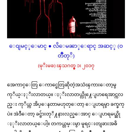
ေဝျမင့္ေမာင္ ● လိေမၼာ္ေရာင္ အဆင့္ (ဝ
တၱဳတုိ)
(မုိးမခ) ၾသဂတ္စ္ ၁၊ ၂၀၁၇
အေကာင္ေတြ ေကာင္မေတြဆိုတဲ့အသံၾကားေတာ့မွ
ကုိယ္ႏုိးလာတယ္။ ႏုိးလာတယ္လို႔ေျပာရေအာင္ကလ
ည္း ကုိယ္က အိပ္ေနတာမဟုတ္ေတာ့ ေျပာရမွာ ခက္ခက္
ပဲ။ အဲဒီေတာ့ ခင္ဗ်ားတုိ႔နားလည္ေအာင္ ေျပာရမယ္ဆို
ႏုိးလာတယ္ေပါ့။ တကယ္တမ္းမွာ မူရင္းတျခားအဓိ