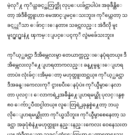
မဲ့လုိ႔ ကုိယ္သခင့္အတြက္ဆို လုပ္ေပးခ်င္တာပါပဲ။ အခုခ်ိန္ထိေ
တာ့ အဲဒီစိတ္ကူးဟာ မေအာင္ျမင္ေသးဘူး။ ကုိယ္ကေတာ့ သ
ခင့္ကုိသာ ေခ်ာင္းေနတာ။ သခင္ကလည္း အဲဒီလို မူး
မူး႐ူး႐ူးနဲ႔ ၾကမ္းျပင္ေပၚကုိ လွဲမခ်ေသးဘူး။
ကုိယ့္သခင္ဟာ ဒီအိမ္ကေလးမွာ တေယာက္တည္းေနပုံရတယ္။ ဒီ
အိမ္ကေလးလုိ႔ေျပာရတာကလည္း ခန္႔မွန္းေျပာရ
တာပဲ။ လုံးခ်င္းအိမ္ေတာ့ မဟုတ္ဘူးထင္တယ္။ ကုိယ့္သခင္ဟာ
ဒီအခန္းကေလးကုိ ငွားၿပီးေနပုံပဲ။ ကုိယ္ဒီမွာေနလာ
တာ ပုလင္း ေလာကရဲ႕အခ်ိန္နဲ႔ေျပာရမယ္ဆို ပုလင္းနွစ္
၈၀ ေက်ာ္ၿပီထင္ပါတယ္။ လူေတြရဲ႕ခုနွစ္နဲ႔ေတာ့ ဘယ္
လိုေျပာရမယ္ဆိုတာ ကုိယ္မသိဘူး။ ကုိယ္ဒီမွာစေနေတာ့ သ
ခင္ဟာ အခုပုံစံနဲ႔မဟုတ္ဘူး။ နည္းနည္းကေလး ဝေနေသးတ
ယ္။ အဲဒီတုန္းက သခင့္မ်က္လုံးေတြဟာ ေတာက္ပေနေသး