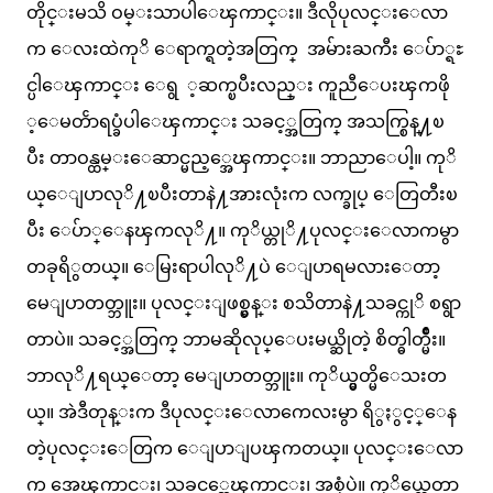
တိုင္းမသိ ဝမ္းသာပါေၾကာင္း။ ဒီလိုပုလင္းေလာ
က ေလးထဲကုိ ေရာက္ရတဲ့အတြက္ အမ်ားႀကီး ေပ်ာ္ရႊ
င္ပါေၾကာင္း ေရွ ့ဆက္ၿပီးလည္း ကူညီေပးၾကဖို
့ေမတၲာရပ္ခံပါေၾကာင္း သခင့္အတြက္ အသက္စြန္႔ၿ
ပီး တာဝန္ထမ္းေဆာင္မည့္အေၾကာင္း။ ဘာညာေပါ့။ ကုိ
ယ္ေျပာလုိ႔ၿပီးတာနဲ႔အားလုံးက လက္ခုပ္ ေတြတီးၿ
ပီး ေပ်ာ္ေနၾကလုိ႔။ ကုိယ္တုိ႔ပုလင္းေလာကမွာ
တခုရိွတယ္။ ေမြးရာပါလုိ႔ပဲ ေျပာရမလားေတာ့
မေျပာတတ္ဘူး။ ပုလင္းျဖစ္မွန္း စသိတာနဲ႔သခင္ကုိ စရွာ
တာပဲ။ သခင့္အတြက္ ဘာမဆိုလုပ္ေပးမယ္ဆိုတဲ့ စိတ္ဓါတ္မ်ဳိး။
ဘာလုိ႔ရယ္ေတာ့ မေျပာတတ္ဘူး။ ကုိယ္မွတ္မိေသးတ
ယ္။ အဲဒီတုန္းက ဒီပုလင္းေလာကေလးမွာ ရိွႏွင့္ေန
တဲ့ပုလင္းေတြက ေျပာျပၾကတယ္။ ပုလင္းေလာ
က အေၾကာင္း၊ သခင့္အေၾကာင္း၊ အစုံပဲ။ ကုိယ္ကေတာ့