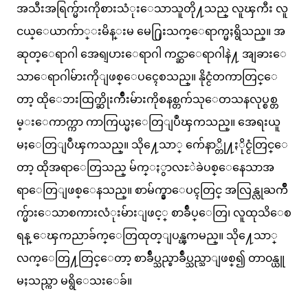
အသီးအရြက္မ်ားကိုစားသံုးေသာသူတို႔သည္ လူၾကီး လူ
ငယ္ေယာက်ာ္းမိန္းမ မေ႐ြးသက္ေရာက္မႈရွိသည္။ အ
ဆုတ္ေရာဂါ အေရျပားေရာဂါ ကင္ဆာေရာဂါနဲ႔ အျခားေ
သာေရာဂါမ်ားကိုျဖစ္ေပၚေစသည္။ နိုင္ငံတကာတြင္ေ
တာ့ ထိုေဘးထြက္ဆိုးက်ဳိးမ်ားကိုစနစ္တက်သုေတသနလုပ္စစ္တ
မ္းေကာက္ကာ ကာကြယ္မႈေတြျပဳၾကသည္။ အေရးယူ
မႈေတြျပဳၾကသည္။ သို႔ေသာ္ က်ေနာ္တို႔ႏိုင္ငံတြင္ေ
တာ့ ထိုအရာေတြသည္ မ်က္ႏွာလႊဲခဲပစ္ေနေသာအ
ရာေတြျဖစ္ေနသည္။ စာမ်က္နွာေပၚတြင္ အလြန္လုႀကိဳ
က္မ်ားေသာစကားလံုးမ်ားျဖင့္ စာခ်ဳပ္ေတြ၊ လူထုသိေစ
ရန္ ေၾကညာခ်က္ေတြထုတ္ျပန္ၾကမည္။ သို႔ေသာ္
လက္ေတြ႔တြင္ေတာ့ စာခ်ဳပ္သည္စာခ်ဳပ္သည္သာျဖစ္၍ တာ၀န္ယူ
မႈသည္ကာ မရွိေသးေခ်။