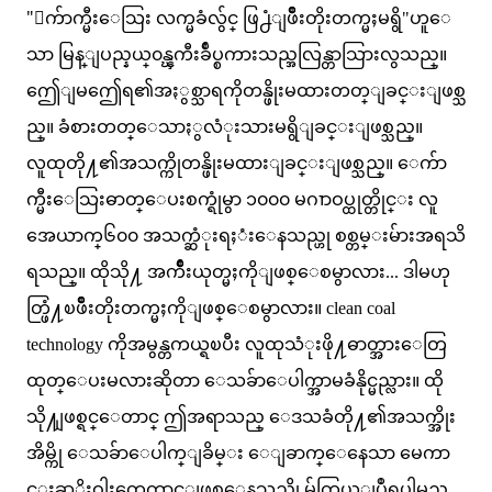
"ေက်ာက္မီးေသြး လက္မခံလွ်င္ ဖြ႕ံျဖိဳးတိုးတက္မႈမရွိ"ဟူေ
သာ မြန္ျပည္နယ္၀န္ၾကီးခ်ဳပ္စကားသည္အလြန္တာသြားလွသည္။
ဤေျမဤေရ၏အႏွစ္သာရကိုတန္ဖိုးမထားတတ္ျခင္းျဖစ္သ
ည္။ ခံစားတတ္ေသာႏွလံုးသားမရွိျခင္းျဖစ္သည္။
လူထုတို႔၏အသက္ကိုတန္ဖိုးမထားျခင္းျဖစ္သည္။ ေက်ာ
က္မီးေသြးဓာတ္ေပးစက္ရုံမွာ ၁၀၀၀ မဂၢာဝပ္ထုတ္တိုင္း လူ
အေယာက္၆၀၀ အသက္ဆံုးရႈံးေနသည္ဟု စစ္တမ္းမ်ားအရသိ
ရသည္။ ထိုသို႔ အက်ိဳးယုတ္မႈကိုျဖစ္ေစမွာလား... ဒါမဟု
တ္ဖြံ႔ၿဖိဳးတိုးတက္မႈကိုျဖစ္ေစမွာလား။ clean coal
technology ကိုအမွန္တကယ္ရၿပီး လူထုသံုးဖို႔ဓာတ္အားေတြ
ထုတ္ေပးမလားဆိုတာ ေသခ်ာေပါက္အာမခံနိုင္မည္လား။ ထို
သို႔ျဖစ္ရင္ေတာင္ ဤအရာသည္ ေဒသခံတို႔၏အသက္အိုး
အိမ္ကို ေသခ်ာေပါက္ျခိမ္း ေျခာက္ေနေသာ မေကာ
င္းဆုိးဝါးတေကာင္ျဖစ္ေနသည္ကို မ်က္ကြယ္ျပဳရပါမည္