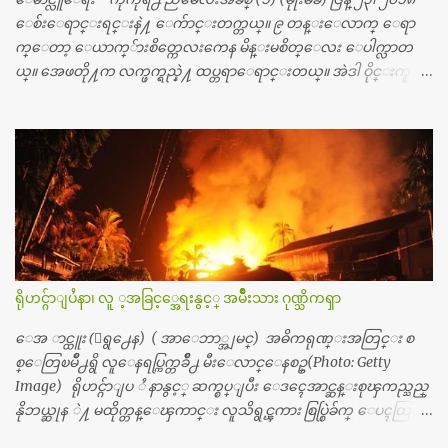
ကေတာ့ ေစ်းသိပ္မႀကီးလို႔ ျမန္မာျပည္ေဆးရံုတိုင္းရွိပါတယ္။
ေစ်းေရာင္းရင္းနဲ႔ ေက်ာင္းတက္တယ္။ ၉ တန္းေလာက္ ေရာ
တစ္ခါစမ္းရင္ က်ပ္တစ္ေသာင္းေလာက္ က်သင့္ပါတယ္။ စာေရးသူ လြ
က္ေတာ့ ေယာက္်ားစိတ္ကေလးကေန မိန္းမစိတ္ေလး ေပါက္လာတ
န္ခဲ့တဲ့ (၂)...
ယ္။ အေဖတို႔က လက္ဖက္ရည္နဲ႔ ထပ္တရာေရာင္းတယ္။ အဲဒါ ဝိုင္းကူ
တာေပါ့။ မိန္းကေလး အေပါင္းအသင္းလည္း မ်ားတယ္။ ငယ္ငယ္တု
န္းကေတာ့ အမေတြနဲ႔ ေနတာဆုိေတာ့ သနပ္ခါးေလးေတြ လိမ္း
တယ္။ ပန္းပန္တယ္။ မိန္းကေလး အဝတ္အစားေတြကိုလည္း ခုိးဝတ္တ
ယ္။ မိန္းမစိတ္ရွိေတာ့ ရွိေပမယ့္ ကိုယ့္ကိုယ္ကို မိန္းမစိတ္ေပါက္မွန္း
သိတာက ၉ တန္း၊ ၁၀ တန္းေလာက္ကမွ။ ညီအစ္ကို ေမာင္နွမ အားလံုး ၆
ေယာက္ရွိတယ္။ အစ္ကို ၃ ေယာက္၊ အစ္မ ႏွစ္ေယာက္။ အစ္ကိုေတြက
လည္း သူ႔ အေပါင္းအသင္းနဲ႔ သူဆိုေတာ့ အမေတြနဲ႔ဘဲ ေပါ
င္းတယ္။ ျပီးေတာ့ အေဖကလည္း ေယာက္်ားဆုိ ေယာ
က္်ားေလးလုိဘဲ ေနေစခ်င္တယ္။ အေဖ့ကို ေၾကာက္လည္း ေၾကာ
ရိုဟင္ဂ်ာျပႆနာ၊ လူ ့အခြင့္အေရးနွင့္ အမ်ိဳးသား ဂုဏ္သိကၡာ
က္ရတယ္။ ေယာက္်ားဘဝဆုိတာ ျမင့္ျမတ္တယ္ေပါ့။ ေယာ
က္်ားေလး စိတ္လည္း ရွိေအာင္ ဘာသာေရးလည္း လုိက္စားေအာင္
ေအ ာင္ထူး (ေရွ႕ေန) ( အာေဘာ္အျမင္) အဓိကရုဏ္းအတြင္း စ
တန္ခူးလဆုိ တစ္လလံုး ကိုရင္ ဝတ္ခုိင္းတယ္။ ေက်ာင္းမွာဆုိရင္ ေ
စ္ေတြၿမိဳ႕ရွိ လူေနရပ္ကြက္တခ်ိဳ႕ မီးေလာင္ေနစဥ္(Photo: Getty
ယာက္်ားေလးေတြက ကိုယ့္ကို ဘာပဲျဖစ္ျဖစ္ မၾကားတၾကား စ
Image) ရိုဟင္ဂ်ာျပ ႆ နာနွင့္ ဆက္စပ္ျပီး ေဒၚေအာင္ဆန္းစုၾကည္သည္
ရင္စတယ္။ အေျခာက္ ဘာညာေပါ့၊ အာ့့လုိေလးေတြ စတာေပါ့။
နိုဘယ္ဆုန ဲ႔ မထိုက္တန္ေၾကာင္း လူသိရွင္ၾကား စြပ္စြဲခ်က္ ေပၚထြက္လာ
ကိုယ္ကလည္း ရန္မျဖစ္ခ်င္ေတာ့ ျပန္မေျပာဘူး ေရွာင...
ခဲ့သည္။ ဇူလိုင္လ ၂၃ ရက္္ ေန႕ တြင္ အယ္လ္ဂ်ာဇီးရား နိုင္ငံတကာ ရုပ္သံလႊင့္