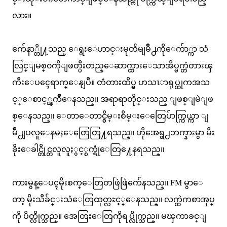
လား။
က်ေနာ္တို႔သည္ ေရွးေဟာင္းမုတၲမျမိဳ႕ကိုေက်ာ္ကာ သံ
လြင္ျမစ္၀ကိုျဖတ္ပီးတည္ေဆာက္ထားေသာအိပ္မက္တံတားၾ
ကီးေပၚေရာက္ေနျပီ။ တံတားထိပ္မွ ဟသၤာရုပ္ထုကအသ
င့္ေစာင့္ၾကိဳေနသည္။ အရာရာတိုင္းသည္ ျဖစ္ျမဲျဖ
စ္ေနသည္။ ေတာေတာင္စိမ္းစိမ္းေတြေပ်ာက္ကြယ္ကာ ျ
မိဳ႕ျပလူေနမႈေတြေတြ႔ရသည္။ ဟိုအေရွ႕ဘက္နားမွာ မီး
ခိုးေခါင္တိုင္တလူလူႏွင့္စက္ရုံေတြ႔ေနရသည္။
ကားမွန္ေပၚမိုးစက္ေတြတဖြဲဖြဲက်ေနသည္။ FM မွာေ
တာ့ မိုးသီခ်င္းသံေတြထုတ္လႊင့္ေနသည္။ လက္ထဲကစာအုပ္
ကို ပိတ္လိုက္သည္။ အေတြးေတြကိုရပ္လိုက္သည္။ မၾကာခင္ျ