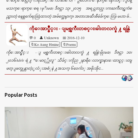
ေမာင္ေမာင္လတ္ (ေရႊအင္းေလးစာေပ) - ဥပေဒက ေနာက္ေၾကာင္းျပန္
မသက္ေရာက္ေစရ (မုိးမခ) ဒီဇင္ဘာ ၁၃၊ ၂၀၁၅ အရင္ကတည္းကႀကိဳတင္ၾကံစ
ည္ထားတဲ့ စနစ္တက်ေရးဆြဲထားတဲ့ အဖ်က္အေမွာက္၊ အတားအဆီးစီမံခ်က္ေတြ၊ မဟာ ဗ်...
ကိုေအာင္မွိဳင္း - ျမစ္ၾကီးတစင္း၊ဓါးတလက္နဲ ႔ ရန္ပြဲ
💬 0
👤 Unknown
📅 2016-12-10
🔖Ko Aung Hmine
🔖Poems
ကိုေအာင္မွိဳင္း - ျမစ္ၾကီးတစင္း၊ဓါးတလက္နဲ ႔ ရန္ပြဲ(မိုုးမခ) ဒီဇင္ဘာ ၁၀၊
၂၀၁၆Adele ရဲ ႔ “ေမာင့္လိုလူ” သီခ်င္းကိုည ၂နာရီေလာက္မွာနားေထာင္ရင္းတျ
ဖတ္ျဖတ္ခုန္လာတဲ့ႏွလံုးအစံုနဲ ႔အသက္ ၆၀ေက်ာ္ အဖိုးအိုင...
Popular Posts