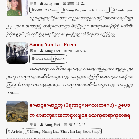
💬 0
👤 zarny win
📅 2008-11-22
🔖8888 - 20 Years
🔖Aung Way on the fifth nation
🔖Contemporary E
ပဥၥမျမန္မာႏုိင္ငံေတာ္ တည္ေထာင္ခန္း (၁၇)ေအာင္ေဝးႏုိ၀င္ဘာ
၂၂၊ ၂၀၀၈ အကယ္၍ တစံုတေယာက္ဟာ ဖိႏွိပ္ခ်ဳပ္ခ်ယ္မႈ၊ မတရားမႈေတြကို မသိက်ိဳး
ကြၽန္ျပဳျပီး ကုိယ္နဲ႔မဆုိင္သလို ေနမယ္ဆိုရင္၊ အဲဒီလူဟာ ဖိႏွိပ္ခ်ဳပ္ခ်ယ္တဲ့ ...
Saung Yun La - Poem
💬 0
👤 Aung Htet
📅 2013-09-24
🔖ေဆာင္းယြန္းလ
အေၾကာင္းအမ်ိဳးမ်ိဳးေၾကာင့္ ေဆာင္းယြန္းလ စက္တင္ဘာ ၂၄၊
၂၀၁၃ အေၾကာင္းအမ်ိဳးမ်ိဳးေၾကာင့္ မနက္ခင္းေတြကို အေဟာင္း အဆိုးေ
တြနဲ႔ မ်က္ႏွာသစ္ေနခဲ့ရတယ္… အေၾကာင္းအမ်ိဳးမ်ိဳးေၾကာင့္ ဘာလုပ္လုပ္
ဘာေ...
ေမာင္ေမာင္လတ္ (ေရႊအင္းေလးစာေပ) - ဥပေဒ
က ေနာက္ေၾကာင္းျပန္ မသက္ေရာက္ေစရ
💬 0
👤 Aung Htet
📅 2015-12-13
🔖Articles
🔖Maung Maung Latt (Shwe Inn Lay Book Shop)