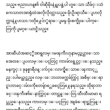
သည္။ ဗညားဟန္၏ ဝါဆိုမိုးနဲ႔ျပန္ခဲ့ပါ ဟူေသာ သီခ်င္းသံ
ကေသာတအာရုံထဲအလိုလို၀င္လာသည္။ မိုးဦးရာသီေျပာလို
က္တာနဲ႔ဟသၤာတို႔ေပ်ာ္စံရာေျမမွ မိုးစက္မိုးေပါက္ေ
တြကိုျမင္ေယာင္မိသည္။
အာဆီယံအဆင့္မီအာရွလမ္းမၾကီးဟုနာမည္တပ္ထားေသာ
အေ၀းေျပးလမ္းေပၚတြင္ ကားမ်ားရွင္လင္းေနသည္။
မနက္ခင္း ခုနစ္နာရီ၀န္းက်င္ေလာက္ရွိေသာေၾကာင့္လ
ည္းပါမယ္ထင္သည္။ လမ္းေဘးတဖက္တခ်က္တြင္ အစိမ္းေရာ
င္ရာဘာခင္းမ်ားကိုတေမွ်ာ္တေခၚေတြ႔ေနရသည္။ ထိုရာဘာ
ခင္းၾကီး၏ေနာက္တြင္ေတာင္တန္းေတြ ထီးထီးမာမာ ရ
ပ္တည္ေနသည္။ ကားလမ္းေပၚတြင္ အျဖဴေရာင္ဆလြန္း
ကားတစီးတေရြ႕ေရြ႕ေျပးေနသည္။ ထိုကားေလးေ