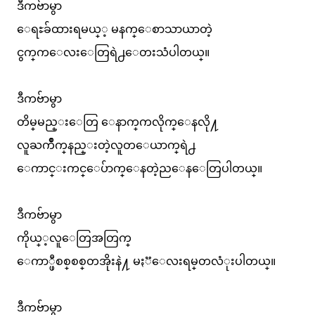
ဒီကဗ်ာမွာ
​ေရႊခ်ထားရမယ္​့ မနက္​​ေစာ​သာယာတဲ့
ငွက္​က​ေလး​ေတြရဲ႕​ေတးသံပါတယ္​။
ဒီကဗ်ာမွာ
တိမ္​မည္​း​ေတြ ​ေနာက္​ကလိုက္​​ေနလို႔
လူႀကိဳက္​နည္​းတဲ့လူတ​ေယာက္​ရဲ႕​
ေကာင္​းကင္​​ေပ်ာက္​​ေနတဲ့ည​ေန​ေတြပါတယ္​။
ဒီကဗ်ာမွာ
ကိုယ္​့လူ​ေတြအတြက္​
​ေကာ္ဖီစစ္​စစ္​တအိုးနဲ႔ မႏၱ​ေလးရမ္​တလံုးပါတယ္​။
ဒီကဗ်ာမွာ