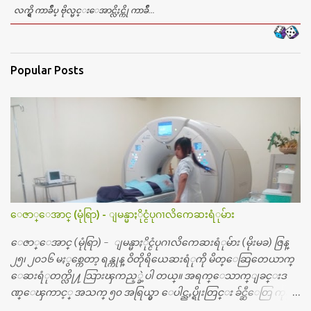
လက္ရွိ ကာခ်ဳပ္ ဗိုလ္မင္းေအာင္လိႈင္ကို ကာခ်ဳ...
Popular Posts
ေဇာ္ေအာင္ (မုံရြာ) - ျမန္မာႏိုင္ငံပုဂၢလိကေဆးရံုမ်ား
ေဇာ္ေအာင္ (မုံရြာ) - ျမန္မာႏိုင္ငံပုဂၢလိကေဆးရံုမ်ား (မိုးမခ) ဇြန္
၂၅၊ ၂၀၁၆ မႏွစ္ကေတာ့ ရန္ကုန္ ဝိတိုရိယေဆးရံုကို မိတ္ေဆြတေယာက္
ေဆးရံုတက္လို႔ သြားၾကည့္ခဲ့ပါ တယ္။ အရက္ေသာက္ျခင္းဒ
ဏ္ေၾကာင့္ အသက္ ၅၀ အရြယ္မွာ ေပါင္ညႇပ္ရိုးတြင္း ခ်င္ဆီေတြ ကုန္ခ
မ္းသြားလို႔ အရိုးအစားထိုးကုသျခင္း လုပ္ပါတယ္။ အရိုးအထူးကု