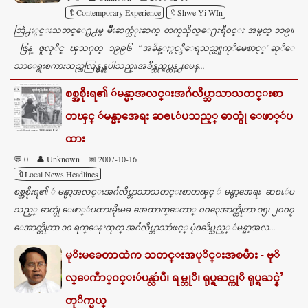
🔖Contemporary Experience
🔖Shwe Yi WIn
ဘြဲ႕ႏွင္းသဘင္ေ႐ွ႕မွ မ်ိဳးဆက္သံုးဆက္ တကၠသိုလ္ေ႐ႊရီ၀င္း အမွတ္ ၁၁၉။
ဇြန္ ဇူလုိင္ ၾသဂုတ္ ၁၉၉၆ “အခ်ိန္ႏွင့္ဒီေရသည္လူကုိမေစာင့္”ဆုိေ
သာေရွးစကားသည္အလြန္မွန္လွပါသည္။အခ်ိန္သည္ရပ္တန္႕မေန...
စစ္အစိုးရ၏ ဴမန္မာ့အလင္းအဂႆလိပ္ဘာသာသတင္းစာ
တၾင္ ဴမန္မာ့အေရး ဆႎၬဴပသည့္ ဓာတ္ပုံ ေဖာ္ဴပ
ထား
💬 0
👤 Unknown
📅 2007-10-16
🔖Local News Headlines
စစ္အစိုးရ၏ ဴမန္မာ့အလင္းအဂႆလိပ္ဘာသာသတင္းစာတၾင္ ဴမန္မာ့အေရး ဆႎၬဴပ
သည့္ ဓာတ္ပုံ ေဖာ္ဴပထားမိုးမခ အေထာက္ေတာ္ ၀၀၃ေအာက္တိုဘာ ၁၅၊ ၂၀၀၇
ေအာက္တိုဘာ ၁၀ ရက္ေနႚထုတ္ အဂႆလိပ္ဘာသာဴဖင့္ ပုံႎႀိပ္သည့္ ဴမန္မာ့အလ...
မုိးမခေတာထဲက သတင္းအပုိင္းအစမဵား - ဗုိ
လ္ေကဵာ္၀င္းဴပန္လာဴပီ၊ ရမ္ဘုိ၊ ရုပ္ရႀင္ကုိ ရုပ္ရႀင္နဲႛ
တုိက္မယ္