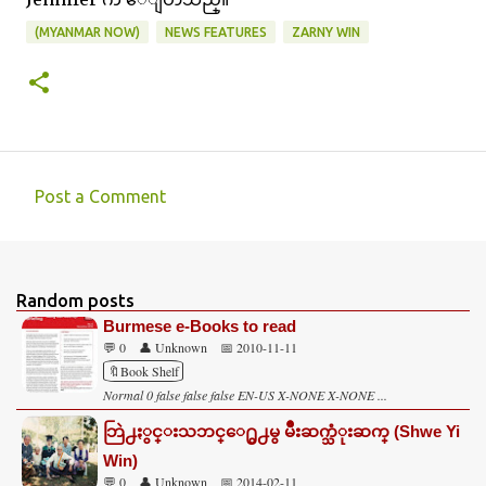
(MYANMAR NOW)
NEWS FEATURES
ZARNY WIN
Post a Comment
C
o
m
Random posts
m
Burmese e-Books to read
e
💬 0
👤 Unknown
📅 2010-11-11
n
🔖Book Shelf
Normal 0 false false false EN-US X-NONE X-NONE ...
t
ဘြဲ႕ႏွင္းသဘင္ေ႐ွ႕မွ မ်ိဳးဆက္သံုးဆက္ (Shwe Yi
s
Win)
💬 0
👤 Unknown
📅 2014-02-11