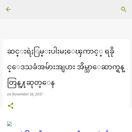
Skip to main content
ဆင္းရဲႏြမ္းပါးမႈေၾကာင့္ ရခို
င္ေဒသခံအမ်ားအျပား အိမ္သာေဆာက္ရန္
တြန္႔ဆုတ္ေန
on
November 18, 2017