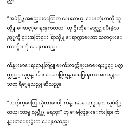
"အဖဲြ႔အစည္းေတြက ေပးတယ္၊ ေပးတဲ့ဟာကို သူ
တို႔ ေစာင့္ေနၾကတယ္" ဟု ဦးဘိုေမာင္တင္က ၿပီးခဲ့သ
ည့္ရက္ပိုင္းအတြင္း ရြာသို႔ ေရာက္လာေသာ သတင္းေ
ထာက္မ်ားကို ေျပာသည္။
က်န္းမာေရးဌာနတြင္မူ ေက်းလက္က်န္းမာေရးႏွင့္ ပတ္သ
က္သည့္ လုပ္ငန္းမ်ား ေဆာင္ရြက္ရန္ ေငြေၾကး အကန္႔အ
သတ္ ရိွေနသည္ဟု ဆိုသည္။
"ဘတ္ဂ်က္ေတြ လိုတာေပါ့၊ က်န္းမာေရးဌာနက လူပဲရိွ
တယ္၊ ဘာမွ လုပ္လို႔ မရဘူး" ဟု ေမလြန္းေက်းရြာ၊ က်
န္းမာေရးမွဴးက ေျပာသည္။