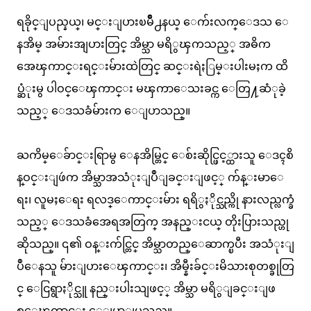
ရခိုင္ျပည္နယ္၊ မင္းျပားၿမိဳ႕နယ္ ေက်းလက္ေဒသ ေ
နအိမ္ အမ်ားအျပားတြင္ အိမ္သာ မရိွၾကသည့္ အဓိက
အေၾကာင္းရင္းမ်ားထဲတြင္ ဆင္းရဲႏြမ္းပါးမႈက ထိ
ပ္ဆံုးမွ ပါဝင္ေၾကာင္း မၾကာေသးခင္က ေတြ႔ဆံုခဲ့
သည့္ ေဒသခံမ်ားက ေျပာသည္။
ႀကိမ္ေခ်ာင္းရြာမွ ေနအိမ္တြင္ ေစ်းဆိုင္ဖြင့္ထားသူ ေဒၚစိ
န္ဝင္းျဖဴက အိမ္သာအသံုးျပဳျခင္းျဖင့္ က်န္းမာေ
ရး၊ လူမႈေရး ရလဒ္ေကာင္းမ်ား ရရိွႏိုင္သည္ကို နားလည္လက္ခံ
သည့္ ေဒသခံအေရအတြက္ အနည္းငယ္ တိုးပြားသည္ဟု
ဆိုသည္။ ၎၏ ဝန္းက်င္တြင္ အိမ္သာတည္ေဆာက္ၿပီး အသံုးျ
ပဳေနသူ မ်ားျပားေၾကာင္း၊ အိမ္နီးခ်င္းမိသားစုတစ္ခုတြ
င္ ေငြရွာႏိုင္သူ နည္းပါးသျဖင့္ အိမ္သာ မရိွျခင္းျဖ
စ္ေၾကာင္း ေျပာျပသည္။