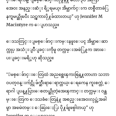
အေဝး အနည္းဆံုး ရိွရမယ္၊ အိမ္သာက်င္းက တစ္မီတာခဲြ
နက္ရမယ္ဆိုၿပီး သင္ၾကားပို႔ခ်ထားတယ္" ဟု Jennifer M
Macintyre က ေျပာသည္။
ေဒသတြင္းျမစ္ေခ်ာင္းကမ္းနဖူးေပၚ အိမ္သာေဆာ
က္လုပ္ အသံုးျပဳျခင္းကိုမူ တက္လမ္းအဖဲြ႔က အားေ
ပးျခင္းမရိွဟု ဆိုသည္။
"ျမစ္ေခ်ာင္းေတြထဲ အညစ္အေၾကးစြန္႔တာဟာ သဘာ
ဝပတ္ဝန္းက်င္ကို ဖ်က္ဆီးရာေရာက္တယ္၊ ေရကေန ကူးစက္တဲ့ ေ
ရာဂါ ျပန္႔ပြားေစတယ္ဆိုတဲ့အေၾကာင္း တက္လမ္း ဝန္ထ
မ္းေတြက ေဒသခံေတြနဲ႔ အစည္းအေဝးလုပ္တဲ့အခါ
မွာ အၿမဲတမ္း ေဆြးေႏြး ပို႔ခ်ျဖစ္ပါတယ္" ဟု
Jennifer က ေျပာသည္။