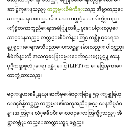
ဆာင္ရြက္ေနသည့္
တက္လမ္းစီမံကိန္း
သည္ အိမ္သာတည္ေ
ဆာက္ေရးပစၥည္းမ်ား အေထာက္အပံ့ေပးလ်က္ရိွသည္။
ႏိုင္ငံတကာကူညီေရးအဖဲြ႔တခ်ဳိ႕ ပူးေပါင္းလုပ္ေ
ဆာင္ေနသည့္ တက္လမ္းစီမံကိန္းတြင္ တစ္ကိုယ္ေရသ
န္႔ရွင္းေရးအသိပညာေပးသင္တန္းမ်ားလည္း ပါဝင္သည္။
စီမံကိန္းကို အသက္ေမြးဝမ္းေက်ာင္းမႈႏွင္႔ စားန
ပ္္ရိကၡာဖူလံုေရး ရန္ပံုေငြ (LIFT) က ေငြေၾကးေ
ထာက္ပံ့ထားသည္။
မင္းျပားၿမိဳ႕နယ္၊ ႀကိမ္ေခ်ာင္းရြာမွ ၅၃ ႏွစ္အရြယ္
ေဒၚစိန္မ်တင္သည္ တက္လမ္း၏အကူအညီျဖင့္ ေနအိမ္ၿခံဝ
န္းအတြင္း လံုၿခဳံၿပီး ေလဝင္ေလထြက္ရိွသည့္ အိ
မ္သာတစ္လံုး တည္ေဆာက္ထားသူျဖစ္သည္။