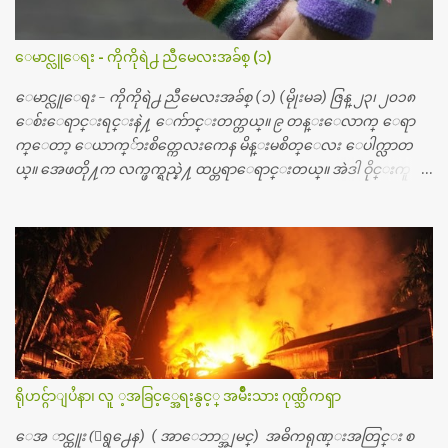
တြ႔လို႔ေမးၾကည့္ေတာ့ တခါစမ္းရင္ က်ပ္တသိန္းေက်ာ္ က်သင့္
တယ္သိရပါတယ္။ တခါတေလ ကိုယ္လက္ေျခ၊ ဦးေႏွာက္ေတြ အေသး
ေမာင္လူေရး - ကိုကိုရဲ႕ ညီမေလးအခ်စ္ (၁)
စိတ္ၾကည့္လိုရင္ ဒီစက္ၾကီးေတြနဲ႔ စမ္းသပ္ရပါတယ္။ ခႏၱာကိုယ္အစိတ္ပို
င္း ကလီစာေတြကိုၾကည့္ရႈတဲ့ အာလထရာေဆာင္း2 စက္ေတြ
ေမာင္လူေရး - ကိုကိုရဲ႕ ညီမေလးအခ်စ္ (၁) (မိုုးမခ) ဇြန္ ၂၃၊ ၂၀၁၈
ကေတာ့ ေစ်းသိပ္မႀကီးလို႔ ျမန္မာျပည္ေဆးရံုတိုင္းရွိပါတယ္။
ေစ်းေရာင္းရင္းနဲ႔ ေက်ာင္းတက္တယ္။ ၉ တန္းေလာက္ ေရာ
တစ္ခါစမ္းရင္ က်ပ္တစ္ေသာင္းေလာက္ က်သင့္ပါတယ္။ စာေရးသူ လြ
က္ေတာ့ ေယာက္်ားစိတ္ကေလးကေန မိန္းမစိတ္ေလး ေပါက္လာတ
န္ခဲ့တဲ့ (၂)...
ယ္။ အေဖတို႔က လက္ဖက္ရည္နဲ႔ ထပ္တရာေရာင္းတယ္။ အဲဒါ ဝိုင္းကူ
တာေပါ့။ မိန္းကေလး အေပါင္းအသင္းလည္း မ်ားတယ္။ ငယ္ငယ္တု
န္းကေတာ့ အမေတြနဲ႔ ေနတာဆုိေတာ့ သနပ္ခါးေလးေတြ လိမ္း
တယ္။ ပန္းပန္တယ္။ မိန္းကေလး အဝတ္အစားေတြကိုလည္း ခုိးဝတ္တ
ယ္။ မိန္းမစိတ္ရွိေတာ့ ရွိေပမယ့္ ကိုယ့္ကိုယ္ကို မိန္းမစိတ္ေပါက္မွန္း
သိတာက ၉ တန္း၊ ၁၀ တန္းေလာက္ကမွ။ ညီအစ္ကို ေမာင္နွမ အားလံုး ၆
ေယာက္ရွိတယ္။ အစ္ကို ၃ ေယာက္၊ အစ္မ ႏွစ္ေယာက္။ အစ္ကိုေတြက
လည္း သူ႔ အေပါင္းအသင္းနဲ႔ သူဆိုေတာ့ အမေတြနဲ႔ဘဲ ေပါ
င္းတယ္။ ျပီးေတာ့ အေဖကလည္း ေယာက္်ားဆုိ ေယာ
က္်ားေလးလုိဘဲ ေနေစခ်င္တယ္။ အေဖ့ကို ေၾကာက္လည္း ေၾကာ
ရိုဟင္ဂ်ာျပႆနာ၊ လူ ့အခြင့္အေရးနွင့္ အမ်ိဳးသား ဂုဏ္သိကၡာ
က္ရတယ္။ ေယာက္်ားဘဝဆုိတာ ျမင့္ျမတ္တယ္ေပါ့။ ေယာ
က္်ားေလး စိတ္လည္း ရွိေအာင္ ဘာသာေရးလည္း လုိက္စားေအာင္
ေအ ာင္ထူး (ေရွ႕ေန) ( အာေဘာ္အျမင္) အဓိကရုဏ္းအတြင္း စ