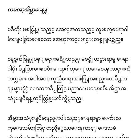
ကမၻာ့အိမ္သာေန႔
ၿခဳံတိုး မစင္စြန္႔သည့္ အေလ့အထသည့္ ကူးစက္ေရာဂါ
မ်ားျဖစ္ပြားေစေသာ အေၾကာင္းရင္းတစ္ခုျဖစ္သည္။
စနစ္တက်စြန္႔ပစ္ျခင္းမရိွသည့္ မစင္ကို ယင္နားရာမွ ေရာ
ဂါပိုး ပ်ံ႕ပြားေစၿပီး ေရာဂါထူေျပာေစေၾကာင္းကို
တက္လမ္း အပါအဝင္ ကူညီေရးအဖဲြ႔အစည္းတခ်ဳိ႕က
ျမန္မာႏိုင္ငံ ေဒသတခ်ဳိ႕တြင္ ပညာေပးေနၿပီး အိမ္သာ အ
သံုးျပဳရန္ တုိက္တြန္းလ်က္ရိွသည္။
အိမ္သာအသံုးျပဳမႈနည္းပါးသည့္ေနရာမွာ ေက်းလ
က္ေဒသမ်ားတြင္ တည္ရိွေသာေၾကာင့္ ေဒသခံ
တို႔ကို လံုၿခဳံသည့္အိမ္သာေဆာက္လုပ္သည့္ နည္းလမ္းမ်ား