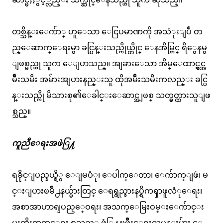
တစ္သိန္းေက်ာ္ ဟူေသာ ေငြပမာဏကို အသံုးျပဳ တ
ည္ေဆာက္ေရးမွာ ခင္ပြန္းသည္ကိုယ္တိုင္ ေနအိမ္တြင္ ရိွေနမွ
ျဖစ္မည္ဟု သူက ေျပာသည္။ အျခားေသာ အိမ္ေထာင္ရွင္အ
မ်ဳိးသမီး အမ်ားအျပားနည္းသူ ထိုအမ်ဳိးသမီးကလည္း ခင္ပြ
န္းသည္ကို မိသားစု၏ေခါင္းေဆာင္အျဖစ္ သတ္မွတ္ထားသူျဖ
စ္သည္။
ကူညီေရးအဖဲြ႔
ရခိုင္ျပည္နယ္ရိွ ေျမပံု၊ ေပါက္ေတာ၊ ေက်ာက္ျဖဴ၊ မ
င္းျပားၿမိဳ႕နယ္မ်ားတြင္ ေရရွည္စားနပ္ရိကၡာဖူလံုေရး၊
အစာအာဟာရျပည့္ဝေရး၊ အသက္ေမြးဝမ္းေက်ာင္း
မႈတိုးတက္ေရး စသည့္ ဖံြ႔ၿဖဳိးေရးလုပ္ငန္းမ်ား ေ