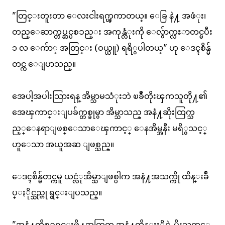
"တြင္းတူးတာ ေလးငါးရက္ၾကာတယ္။ ေခြ နဲ႔ အဖံုး၊
တည္ေဆာက္တပ္ဆင္ပစၥည္း အကုန္လံုးကို ေလွ်ာက္လႊာတင္ၿပီး
၁ လ ေက်ာ္ အတြင္း (ဝယ္ယူ) ရရိွပါတယ္" ဟု ေဒၚစိန္မ်
တင္က ေျပာသည္။
အေပါ့အပါးသြားရန္ အိမ္သာမသံုးဘဲ ၿခဳံတိုးၾကသူတို႔၏
အေၾကာင္းျပခ်က္တစ္ခုမွာ အိမ္သာသည္ အနံ႔ဆိုးထြက္သ
ည့္ေနရာျဖစ္ေသာေၾကာင့္ ေနအိမ္အနီး မရိွသင့္
ဟူေသာ အယူအဆ ျဖစ္သည္။
ေဒၚစိန္မ်တင္ကမူ ယင္လံုအိမ္သာျဖစ္ပါက အနံ႔အသက္ကို ထိန္းခ်ဳ
ပ္ႏိုင္သည္ဟု ရွင္းျပသည္။
"အနံ႔ကိစၥရွင္းဖို႔အတြက္ အနံ႔ထိန္းႏိုင္တဲ့ ပိုးသတ္ေ